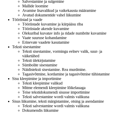
Salvestamine ja sulgemine
Mallide loomine
Avamise lisavalikud ja vaikekausta määramine
Avatud dokumentide vahel liikumine
Tööriistad ja vaade
Tööriistade kuvamine ja kiirpääsu riba
Tööriistade akende kuvamine
Olekuribal kuvatav info ja ridade numbrite kuvamine
Vaate suuruse kohandamine
Erinevate vaadete kasutamine
Teksti sisestamine
Teksti sisestamine, vormingu eelnev valik, suur- ja
väiketähed
Teksti ülekirjutamine
Sümbolite sisestamine
Näidisteksti sisestamine. Rea murdmine.
Tagasivõtmine, kordamine ja tagasivõtmise tühistamine
Sisu kleepimine ja importimine
Teksti kleepimise valikud
Mitme elemendi kleepimine lõikelauaga
Teise tekstidokumendi sisusse importimine
Teksti salvestamine wordi valmis valikuna
Sisus liikumine, teksti märgistamine, otsing ja asendamine
Teksti salvestamine wordi valmis valikuna
Dokumendis liikumine