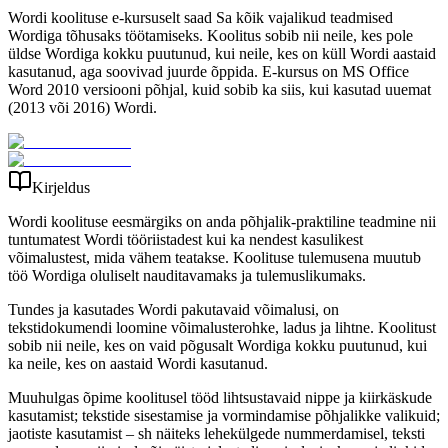
Wordi koolituse e-kursuselt saad Sa kõik vajalikud teadmised
Wordiga tõhusaks töötamiseks. Koolitus sobib nii neile, kes pole
üldse Wordiga kokku puutunud, kui neile, kes on küll Wordi aastaid
kasutanud, aga soovivad juurde õppida. E-kursus on MS Office
Word 2010 versiooni põhjal, kuid sobib ka siis, kui kasutad uuemat
(2013 või 2016) Wordi.
Kirjeldus
Wordi koolituse eesmärgiks on anda põhjalik-praktiline teadmine nii
tuntumatest Wordi tööriistadest kui ka nendest kasulikest
võimalustest, mida vähem teatakse. Koolituse tulemusena muutub
töö Wordiga oluliselt nauditavamaks ja tulemuslikumaks.
Tundes ja kasutades Wordi pakutavaid võimalusi, on
tekstidokumendi loomine võimalusterohke, ladus ja lihtne. Koolitust
sobib nii neile, kes on vaid põgusalt Wordiga kokku puutunud, kui
ka neile, kes on aastaid Wordi kasutanud.
Muuhulgas õpime koolitusel tööd lihtsustavaid nippe ja kiirkäskude
kasutamist; tekstide sisestamise ja vormindamise põhjalikke valikuid;
jaotiste kasutamist – sh näiteks lehekülgede nummerdamisel, teksti