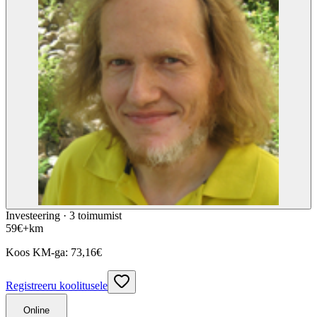
Investeering ·
3
toimumist
59
€
+km
Koos KM-ga:
73,16
€
Registreeru koolitusele
Online