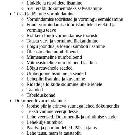
Linkide ja ristviidete lisamine
Sisu eraldi dokumentideks salvestamine
Teksti ja lõikude vormindamine
Vormindamise tööriistad ja vormingu eemaldamine
Fondi vormindamise tööriistad, teksti efektid ja
vormingu teave
Rohkem fondi vormindamise tööriistu
Tausta värv ja vormingu ülekandmine
Lõigu joondus ja loendi sümboli lisamine
Üheastmeline numbriloend
Mitmeastmeline numbriloend
Mitmeastmeline numbriloend laadina
Lõigu reavahede seaded
Ümberjoone lisamine ja seaded
Lehepiiri lisamine ja kuvamine
Ridade ja lõikude sidumine ühele lehele
Taanded
Tabelduskohad
Dokumendi vormindamine
Jaotise piir ja erineva suunaga lehed dokumendis
Teksti viimine veergudesse
Lehe veerised. Dokumendi- ja printimise vaade.
Lehekülje numbrid
Paaris- ja paaritud lehed. Päis ja jalus.
Lehe taust, raam ja taustapilt