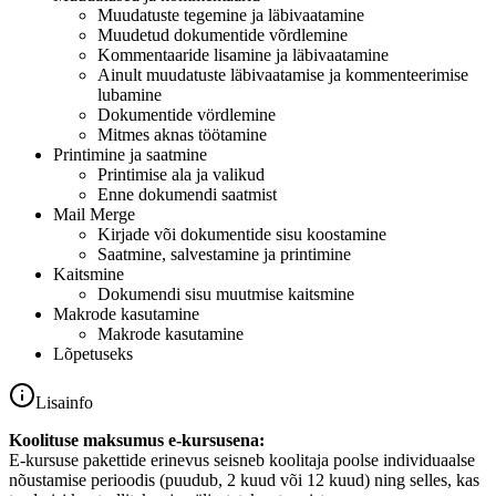
Muudatuste tegemine ja läbivaatamine
Muudetud dokumentide võrdlemine
Kommentaaride lisamine ja läbivaatamine
Ainult muudatuste läbivaatamise ja kommenteerimise
lubamine
Dokumentide vördlemine
Mitmes aknas töötamine
Printimine ja saatmine
Printimise ala ja valikud
Enne dokumendi saatmist
Mail Merge
Kirjade või dokumentide sisu koostamine
Saatmine, salvestamine ja printimine
Kaitsmine
Dokumendi sisu muutmise kaitsmine
Makrode kasutamine
Makrode kasutamine
Lõpetuseks
Lisainfo
Koolituse maksumus e-kursusena:
E-kursuse pakettide erinevus seisneb koolitaja poolse individuaalse
nõustamise perioodis (puudub, 2 kuud või 12 kuud) ning selles, kas