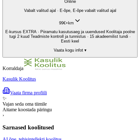
Online
Vabalt valitud ajal · E-õpe, E-õpe vabalt valitud ajal
99
€
+km
E-kursus EXTRA · Piiramatu kasutusaeg ja uuendused Koolitaja poolne
tugi 2 kuud Teadmiste kontroll ja tunnistus · 15 akadeemilist tundi ·
Eesti keel
Vaata kogu infot ▾
Korraldaja
Kasulik Koolitus
Vaata firma profiili
✨
Vajan seda oma tiimile
Aitame koostada päringu
›
Sarnased koolitused
AI õpe, tehisintellekti koolitus