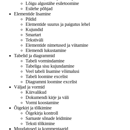
Lõigu algustähe esiletoomine
Esilehe põhjad
Elementide lisamine
Pildid
Elementide suurus ja paigutus lehel
Kujundid
Smartart
Tekstiväli
Elementide nimetused ja viitamine
Elemendi lukustamine
Tabelid ja diagrammid
Tabeli vormindamine
Tabeliga sisu kujundamine
Veel tabeli lisamise võimalusi
Tabeli loomine excelist
Diagrammi loomine excelist
Väljad ja vormid
Kiirvalikud
Dokumendi kirje ja väli
Vormi koostamine
Õigekiri ja tõlkimine
Õigekirja kontroll
Sarnaste sõnade leidmine
Teksti tõlkimine
Muudatused ja kommentaarid