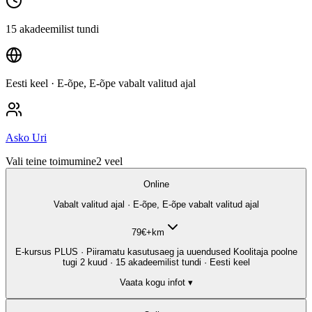
15 akadeemilist tundi
Eesti keel
· E-õpe, E-õpe vabalt valitud ajal
Asko Uri
Vali teine toimumine
2
veel
Online
Vabalt valitud ajal · E-õpe, E-õpe vabalt valitud ajal
79
€
+km
E-kursus PLUS · Piiramatu kasutusaeg ja uuendused Koolitaja poolne
tugi 2 kuud · 15 akadeemilist tundi · Eesti keel
Vaata kogu infot ▾