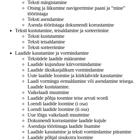
Teksti märgistamine
Otsing ja liikumine navigeerimise paani ja “mine”
tööriistaga
Teksti asendamine
Asenda tööriistaga dokumendi korrastamine
Teksti kustutamine, teisaldamine ja sorteerimine
Teksti kustutamine
Teksti teisaldamine
Teksti sorteerimine
Laadide kasutamine ja vormindamine
Tekstidele laadide määramine
Laadide kujunduse kiirvormindamine
Laadide üksikasjalikum vormindamine
Uute laadide loomine ja kiirklahvide kasutamine
Laadi vormingu eemaldamine või asendamine teisega.
Laadide kustutamine.
Vaikelaadi muutmine
Laadide põhja toomine teise arvuti wordi
Loendi laadide loomine (i osa)
Loendi laadide loomine (ii osa)
Uue lõigu vaikelaadi muutmine
Dokumendi korrastamine laadide kujule
Asendaja tööriistaga laadide lisamine
Laadide kasutamise ja teksti vormindamise piiramine
Laadide põhjal sisukorra loomine