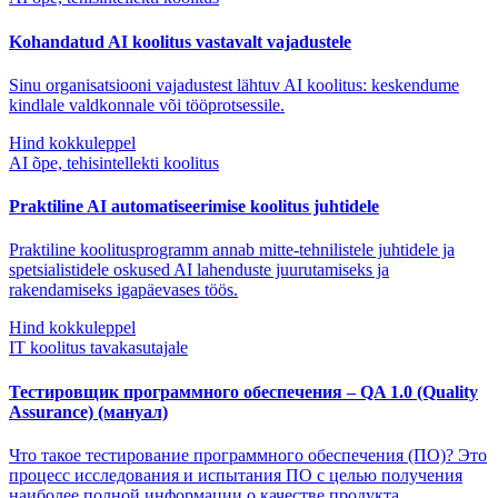
Kohandatud AI koolitus vastavalt vajadustele
Sinu organisatsiooni vajadustest lähtuv AI koolitus: keskendume
kindlale valdkonnale või tööprotsessile.
Hind kokkuleppel
AI õpe, tehisintellekti koolitus
Praktiline AI automatiseerimise koolitus juhtidele
Praktiline koolitusprogramm annab mitte-tehnilistele juhtidele ja
spetsialistidele oskused AI lahenduste juurutamiseks ja
rakendamiseks igapäevases töös.
Hind kokkuleppel
IT koolitus tavakasutajale
Тестировщик программного обеспечения – QA 1.0 (Quality
Assurance) (мануал)
Что такое тестирование программного обеспечения (ПО)? Это
процесс исследования и испытания ПО с целью получения
наиболее полной информации о качестве продукта.