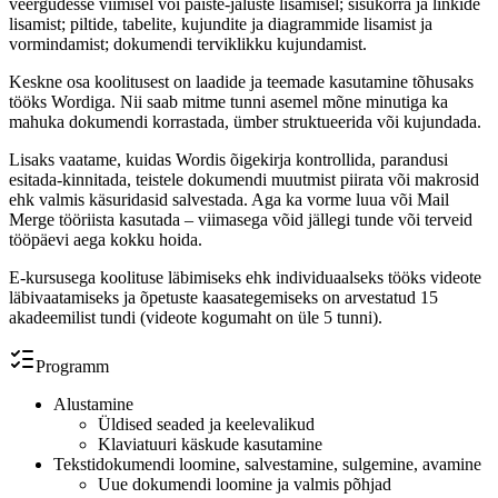
veergudesse viimisel või päiste-jaluste lisamisel; sisukorra ja linkide
lisamist; piltide, tabelite, kujundite ja diagrammide lisamist ja
vormindamist; dokumendi terviklikku kujundamist.
Keskne osa koolitusest on laadide ja teemade kasutamine tõhusaks
tööks Wordiga. Nii saab mitme tunni asemel mõne minutiga ka
mahuka dokumendi korrastada, ümber struktueerida või kujundada.
Lisaks vaatame, kuidas Wordis õigekirja kontrollida, parandusi
esitada-kinnitada, teistele dokumendi muutmist piirata või makrosid
ehk valmis käsuridasid salvestada. Aga ka vorme luua või Mail
Merge tööriista kasutada – viimasega võid jällegi tunde või terveid
tööpäevi aega kokku hoida.
E-kursusega koolituse läbimiseks ehk individuaalseks tööks videote
läbivaatamiseks ja õpetuste kaasategemiseks on arvestatud 15
akadeemilist tundi (videote kogumaht on üle 5 tunni).
Programm
Alustamine
Üldised seaded ja keelevalikud
Klaviatuuri käskude kasutamine
Tekstidokumendi loomine, salvestamine, sulgemine, avamine
Uue dokumendi loomine ja valmis põhjad