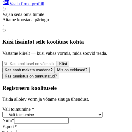
Vaata firma profiili
✨
Vajan seda oma tiimile
Aitame koostada päringu
›
✨
Küsi lisainfot selle koolituse kohta
Vastame kiirelt — küsi vabas vormis, mida soovid teada.
Küsi
Kas saab maksta osadena?
Mis on eeldused?
Kas tunnistus on tunnustatud?
Registreeru koolitusele
Täida allolev vorm ja võtame sinuga ühendust.
Vali toimumine *
Nimi
*
E-post
*