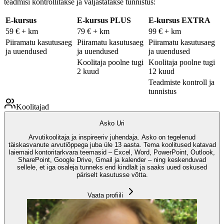
teadmisi kontrollitakse ja väljastatakse tunnistus:
E-kursus
E-kursus PLUS
E-kursus EXTRA
59 € + km
79 € + km
99 € + km
Piiramatu kasutusaeg
Piiramatu kasutusaeg
Piiramatu kasutusaeg
ja uuendused
ja uuendused
ja uuendused
Koolitaja poolne tugi
Koolitaja poolne tugi
2 kuud
12 kuud
Teadmiste kontroll ja
tunnistus
Koolitajad
Asko Uri
Arvutikoolitaja ja inspireeriv juhendaja. Asko on tegelenud
täiskasvanute arvutiõppega juba üle 13 aasta. Tema koolitused katavad
laiemaid kontoritarkvara teemasid – Excel, Word, PowerPoint, Outlook,
SharePoint, Google Drive, Gmail ja kalender – ning keskenduvad
sellele, et iga osaleja tunneks end kindlalt ja saaks uued oskused
päriselt kasutusse võtta.
Vaata profiili