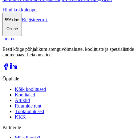
Hind kokkuleppel
Registreeru
↓
59
€
+km
Online
tark
.
ee
Eesti kõige põhjalikum arenguvõimaluste, koolituste ja spetsialistide
andmebaas. Leia oma tee.
Õppijale
Kõik koolitused
Koolitajad
Artiklid
Ruumide rent
Töökuulutused
KKK
Partnerile
Miks liituda?