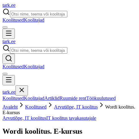
tark
.
ee
Koolitused
Koolitajad
tark
.
ee
Koolitused
Koolitajad
tark
.
ee
Koolitused
Koolitajad
Artiklid
Ruumide rent
Töökuulutused
Avaleht
Koolitused
Arvutiõpe, IT koolitus
Wordi koolitus.
E-kursus
Arvutiõpe, IT koolitus
IT koolitus tavakasutajale
Wordi koolitus. E-kursus