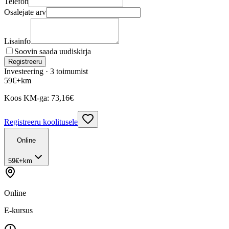
Telefon
Osalejate arv
Lisainfo
Soovin saada uudiskirja
Registreeru
Investeering ·
3
toimumist
59
€
+km
Koos KM-ga:
73,16
€
Registreeru koolitusele
Online
59
€
+km
Online
E-kursus