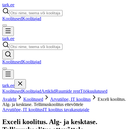
tark
.
ee
Koolitused
Koolitajad
tark
.
ee
Koolitused
Koolitajad
tark
.
ee
Koolitused
Koolitajad
Artiklid
Ruumide rent
Töökuulutused
Avaleht
Koolitused
Arvutiõpe, IT koolitus
Exceli koolitus.
Alg- ja kesktase. Tellimuskoolitus ettevõttele
Arvutiõpe, IT koolitus
IT koolitus tavakasutajale
Exceli koolitus. Alg- ja kesktase.