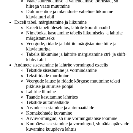
Vaate suurendamise ja vähendamise tööriistad, sh
hiirega vaate muutmine
Dokumentide ja rakenduste vaheline liikumine
klaviatuuri abil
Exceli tabel, märgistamine ja liikumine
Exceli tabeli ülesehitus, lahtrite koordinaadid
Nimeboksi kasutamine tabelis liikumiseks ja lahtrite
märgistamiseks
Veergude, ridade ja lahtrite märgistamine hiire ja
klaviatuuriga
Tabelis liikumine ja lahtrite märgistamine ctrl- ja shift-
klahvi abil
Andmete sisestamine ja lahtrite vormingud excelis
Tekstide sisestamine ja vormindamine
Tekstiridade murdmine
Veergude laiuse ja ridade kõrguse muutmine teksti
pikkuse ja suuruse põhjal
Lahtrite liitmine
Taande kasutamine lahtrites
Tekstide automaattäide
Arvude sisestamine ja automaattäide
Komakohtade kuvamine
Arvuvormingud, sh uue vormingutähise loomine
Kuupäeva sisestamine ja vormingud, sh nädalapäevade
kuvamine kuupäeva lahtris