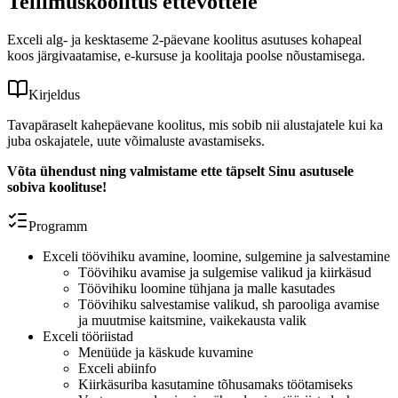
Tellimuskoolitus ettevõttele
Exceli alg- ja kesktaseme 2-päevane koolitus asutuses kohapeal
koos järgivaatamise, e-kursuse ja koolitaja poolse nõustamisega.
Kirjeldus
Tavapäraselt kahepäevane koolitus, mis sobib nii alustajatele kui ka
juba oskajatele, uute võimaluste avastamiseks.
Võta ühendust ning valmistame ette täpselt Sinu asutusele
sobiva koolituse!
Programm
Exceli töövihiku avamine, loomine, sulgemine ja salvestamine
Töövihiku avamise ja sulgemise valikud ja kiirkäsud
Töövihiku loomine tühjana ja malle kasutades
Töövihiku salvestamise valikud, sh parooliga avamise
ja muutmise kaitsmine, vaikekausta valik
Exceli tööriistad
Menüüde ja käskude kuvamine
Exceli abiinfo
Kiirkäsuriba kasutamine tõhusamaks töötamiseks