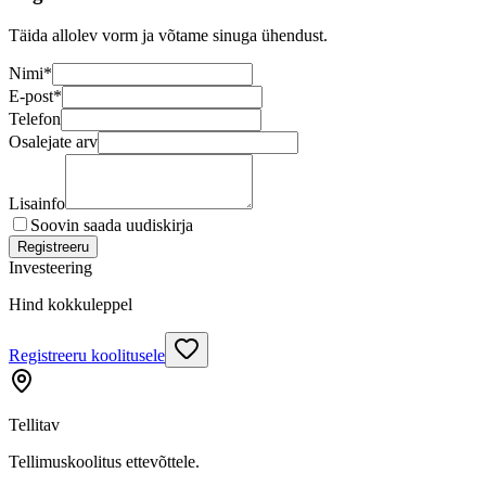
Täida allolev vorm ja võtame sinuga ühendust.
Nimi
*
E-post
*
Telefon
Osalejate arv
Lisainfo
Soovin saada uudiskirja
Registreeru
Investeering
Hind kokkuleppel
Registreeru koolitusele
Tellitav
Tellimuskoolitus ettevõttele.