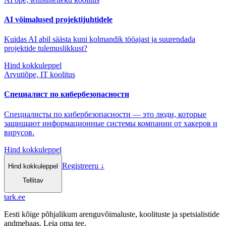
AI võimalused projektijuhtidele
Kuidas AI abil säästa kuni kolmandik tööajast ja suurendada
projektide tulemuslikkust?
Hind kokkuleppel
Arvutiõpe, IT koolitus
Специалист по кибербезопасности
Специалисты по кибербезопасности — это люди, которые
защищают информационные системы компании от хакеров и
вирусов.
Hind kokkuleppel
Registreeru
↓
Hind kokkuleppel
Tellitav
tark
.
ee
Eesti kõige põhjalikum arenguvõimaluste, koolituste ja spetsialistide
andmebaas. Leia oma tee.