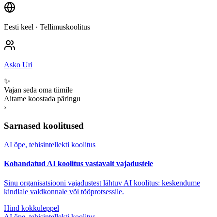
Eesti keel
· Tellimuskoolitus
Asko Uri
✨
Vajan seda oma tiimile
Aitame koostada päringu
›
Sarnased koolitused
AI õpe, tehisintellekti koolitus
Kohandatud AI koolitus vastavalt vajadustele
Sinu organisatsiooni vajadustest lähtuv AI koolitus: keskendume
kindlale valdkonnale või tööprotsessile.
Hind kokkuleppel
AI õpe, tehisintellekti koolitus