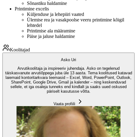
Sõnastiku haldamine
Printimine excelis
Küljenduse ja lehepiiri vaated
Ülemise rea ja vasakpoolse veeru printimine kõigil
lehtedel
Printimise ala määramine
Päise ja jaluse haldamine
Koolitajad
Asko Uri
Arvutikoolitaja ja inspireeriv juhendaja. Asko on tegelenud
täiskasvanute arvutiõppega juba üle 13 aasta. Tema koolitused katavad
laiemaid kontoritarkvara teemasid – Excel, Word, PowerPoint, Outlook,
SharePoint, Google Drive, Gmail ja kalender – ning keskenduvad
sellele, et iga osaleja tunneks end kindlalt ja saaks uued oskused
päriselt kasutusse võtta.
Vaata profiili