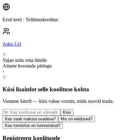
Eesti keel
· Tellimuskoolitus
Asko Uri
✨
Vajan seda oma tiimile
Aitame koostada päringu
›
✨
Küsi lisainfot selle koolituse kohta
Vastame kiirelt — küsi vabas vormis, mida soovid teada.
Küsi
Kas saab maksta osadena?
Mis on eeldused?
Kas tunnistus on tunnustatud?
Registreeru koolitusele