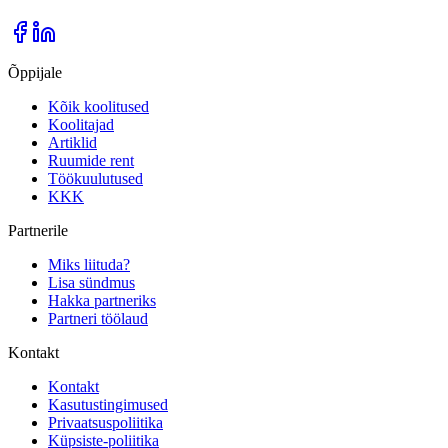
Õppijale
Kõik koolitused
Koolitajad
Artiklid
Ruumide rent
Töökuulutused
KKK
Partnerile
Miks liituda?
Lisa sündmus
Hakka partneriks
Partneri töölaud
Kontakt
Kontakt
Kasutustingimused
Privaatsuspoliitika
Küpsiste-poliitika