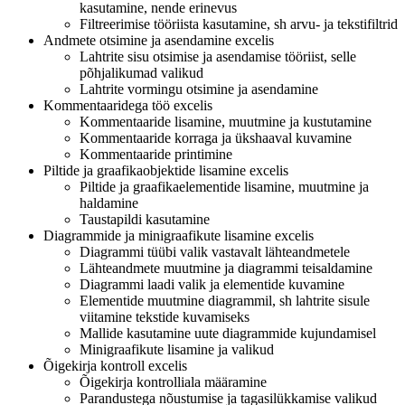
kasutamine, nende erinevus
Filtreerimise tööriista kasutamine, sh arvu- ja tekstifiltrid
Andmete otsimine ja asendamine excelis
Lahtrite sisu otsimise ja asendamise tööriist, selle
põhjalikumad valikud
Lahtrite vormingu otsimine ja asendamine
Kommentaaridega töö excelis
Kommentaaride lisamine, muutmine ja kustutamine
Kommentaaride korraga ja ükshaaval kuvamine
Kommentaaride printimine
Piltide ja graafikaobjektide lisamine excelis
Piltide ja graafikaelementide lisamine, muutmine ja
haldamine
Taustapildi kasutamine
Diagrammide ja minigraafikute lisamine excelis
Diagrammi tüübi valik vastavalt lähteandmetele
Lähteandmete muutmine ja diagrammi teisaldamine
Diagrammi laadi valik ja elementide kuvamine
Elementide muutmine diagrammil, sh lahtrite sisule
viitamine tekstide kuvamiseks
Mallide kasutamine uute diagrammide kujundamisel
Minigraafikute lisamine ja valikud
Õigekirja kontroll excelis
Õigekirja kontrolliala määramine
Parandustega nõustumise ja tagasilükkamise valikud