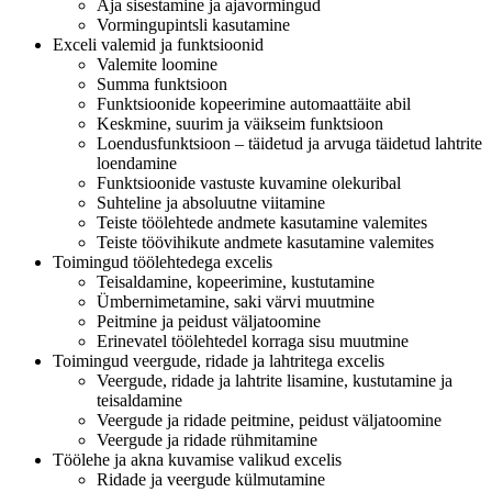
Aja sisestamine ja ajavormingud
Vormingupintsli kasutamine
Exceli valemid ja funktsioonid
Valemite loomine
Summa funktsioon
Funktsioonide kopeerimine automaattäite abil
Keskmine, suurim ja väikseim funktsioon
Loendusfunktsioon – täidetud ja arvuga täidetud lahtrite
loendamine
Funktsioonide vastuste kuvamine olekuribal
Suhteline ja absoluutne viitamine
Teiste töölehtede andmete kasutamine valemites
Teiste töövihikute andmete kasutamine valemites
Toimingud töölehtedega excelis
Teisaldamine, kopeerimine, kustutamine
Ümbernimetamine, saki värvi muutmine
Peitmine ja peidust väljatoomine
Erinevatel töölehtedel korraga sisu muutmine
Toimingud veergude, ridade ja lahtritega excelis
Veergude, ridade ja lahtrite lisamine, kustutamine ja
teisaldamine
Veergude ja ridade peitmine, peidust väljatoomine
Veergude ja ridade rühmitamine
Töölehe ja akna kuvamise valikud excelis
Ridade ja veergude külmutamine