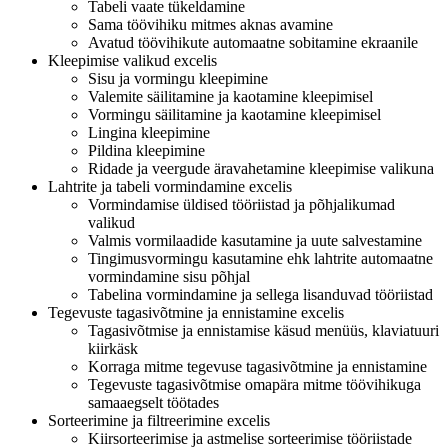
Tabeli vaate tükeldamine
Sama töövihiku mitmes aknas avamine
Avatud töövihikute automaatne sobitamine ekraanile
Kleepimise valikud excelis
Sisu ja vormingu kleepimine
Valemite säilitamine ja kaotamine kleepimisel
Vormingu säilitamine ja kaotamine kleepimisel
Lingina kleepimine
Pildina kleepimine
Ridade ja veergude äravahetamine kleepimise valikuna
Lahtrite ja tabeli vormindamine excelis
Vormindamise üldised tööriistad ja põhjalikumad
valikud
Valmis vormilaadide kasutamine ja uute salvestamine
Tingimusvormingu kasutamine ehk lahtrite automaatne
vormindamine sisu põhjal
Tabelina vormindamine ja sellega lisanduvad tööriistad
Tegevuste tagasivõtmine ja ennistamine excelis
Tagasivõtmise ja ennistamise käsud menüüs, klaviatuuri
kiirkäsk
Korraga mitme tegevuse tagasivõtmine ja ennistamine
Tegevuste tagasivõtmise omapära mitme töövihikuga
samaaegselt töötades
Sorteerimine ja filtreerimine excelis
Kiirsorteerimise ja astmelise sorteerimise tööriistade