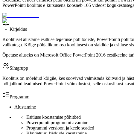
PowerPointi koolitus e-kursusena koosneb 105 videost kogukestusega
Kirjeldus
Koolitusel alustame esitluse tegemise põhitõdede, PowerPointi põhitoi
valikutega. Kõige põhjalikum osa koolitusest on slaidide ja esitluse si
Õpetuse aluseks on Microsoft Office PowerPoint 2016 eestikeelne tarkv
Sihtgrupp
Koolitus on mõeldud kõigile, kes soovivad valmistada köitvaid ja hästi
põhjalikud teadmised PowerPoint võimalustest, selle oskuslikust kasut
Programm
Alustamine
Esitluse koostamise põhitõed
Powerpointi programmi avamine
Programmi versioon ja keele seaded
Klaviatuuri käskude kasutamine