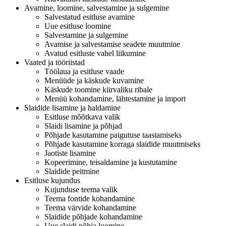
Avamine, loomine, salvestamine ja sulgemine
Salvestatud esitluse avamine
Uue esitluse loomine
Salvestamine ja sulgemine
Avamise ja salvestamise seadete muutmine
Avatud esitluste vahel liikumine
Vaated ja tööriistad
Töölaua ja esitluse vaade
Menüüde ja käskude kuvamine
Käskude toomine kiirvaliku ribale
Menüü kohandamine, lähtestamine ja import
Slaidide lisamine ja haldamine
Esitluse mõõtkava valik
Slaidi lisamine ja põhjad
Põhjade kasutamine paigutuse taastamiseks
Põhjade kasutamine korraga slaidide muutmiseks
Jaotiste lisamine
Kopeerimine, teisaldamine ja kustutamine
Slaidide peitmine
Esitluse kujundus
Kujunduse teema valik
Teema fontide kohandamine
Teema värvide kohandamine
Slaidide põhjade kohandamine
Uue slaidi põhja loomine