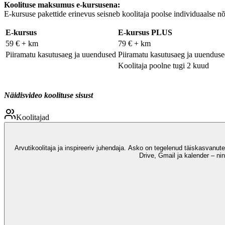
Koolituse maksumus e-kursusena:
E-kursuse pakettide erinevus seisneb koolitaja poolse individuaalse nõ
E-kursus
E-kursus PLUS
59 € + km
79 € + km
Piiramatu kasutusaeg ja uuendused
Piiramatu kasutusaeg ja uuendus
Koolitaja poolne tugi 2 kuud
Näidisvideo koolituse sisust
Koolitajad
Arvutikoolitaja ja inspireeriv juhendaja. Asko on tegelenud täiskasvanu
Drive, Gmail ja kalender – ni