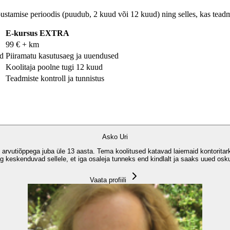
ustamise perioodis (puudub, 2 kuud või 12 kuud) ning selles, kas teadmis
E-kursus EXTRA
99 € + km
ed
Piiramatu kasutusaeg ja uuendused
Koolitaja poolne tugi 12 kuud
Teadmiste kontroll ja tunnistus
Asko Uri
te arvutiõppega juba üle 13 aasta. Tema koolitused katavad laiemaid kontori
ng keskenduvad sellele, et iga osaleja tunneks end kindlalt ja saaks uued osk
Vaata profiili