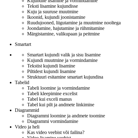
Kujundite lisamine ja vormindamine
Teksti lisamine kujundisse
Kuju ja suuruse muutmine
Ikoonid, kujundi joonistamine
Ruudujooned, liigutamine ja muutmine nooltega
Joondamine, hajutamine ja rühmitamine
Märgistamine, valikupaan ja peitmine
Smartart
Smartart kujundi valik ja sisu lisamine
Kujundi muutmine ja vormindamine
Tekstist kujundi lisamine
Piltidest kujundi lisamine
Struktuuri esitamine smartart kujundina
Tabelid
Tabeli loomine ja vormindamine
Tabeli kleepimine excelist
Tabel kui exceli manus
Tabel kui pilt ja andmete linkimine
Diagrammid
Diagrammi loomine ja andmete toomine
Diagrammi vormindamine
Video ja heli
Kas video veebist või failina?
Video lisamine veebist