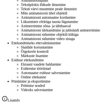
Animatsioonipaan
Tekstiplokis lõikude ilmumine
Teksti värvi muutmine peale ilmumist
Mitu animatsiooni ühel objektil
Animatsiooni automaatne kordamine
Liikumistee efektiga tausta liigutamine
Animeerimine sõna- ja tähthaaval
Animatsiooni ülekandmine ja juhtslaidi animeerimine
Animatsiooni sidumine objektil klikiga
Animatsiooni sidumine video sisuga
Ettekandmiseks ettevalmistumine
Slaidide korrastamine
Õigekeele kontroll
Märkuste lisamine
Esitluse ettekandmine
Ekraani vaadete haldamine
Esitlemise tööriistad
Automaatse esitluse salvestamine
Online ettekanne
Printimine ja eksportimine
Pritimise seaded
Videoks salvestamine
Lisainfo