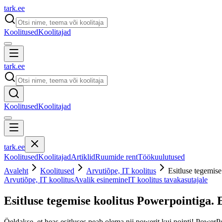
tark
.
ee
Koolitused
Koolitajad
tark
.
ee
Koolitused
Koolitajad
tark
.
ee
Koolitused
Koolitajad
Artiklid
Ruumide rent
Töökuulutused
Avaleht
Koolitused
Arvutiõpe, IT koolitus
Esitluse tegemis
Arvutiõpe, IT koolitus
Avalik esinemine
IT koolitus tavakasutajale
Esitluse tegemise koolitus Powerpointiga. 
Öeldakse, et heas esitluses peab olema nii powerit kui pointi! PowerPoint