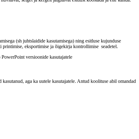
amisega (sh juhtslaidide kasutamisega) ning esitluse kujunduse
i printimise, eksportimise ja õigekirja kontrollimise seadetel.
) PowerPoint versioonide kasutajatele
aid kasutanud, aga ka uutele kasutajatele. Antud koolituse abil omandad