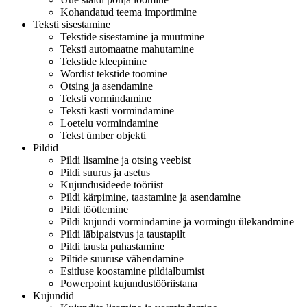
Kohandatud teema importimine
Teksti sisestamine
Tekstide sisestamine ja muutmine
Teksti automaatne mahutamine
Tekstide kleepimine
Wordist tekstide toomine
Otsing ja asendamine
Teksti vormindamine
Teksti kasti vormindamine
Loetelu vormindamine
Tekst ümber objekti
Pildid
Pildi lisamine ja otsing veebist
Pildi suurus ja asetus
Kujundusideede tööriist
Pildi kärpimine, taastamine ja asendamine
Pildi töötlemine
Pildi kujundi vormindamine ja vormingu ülekandmine
Pildi läbipaistvus ja taustapilt
Pildi tausta puhastamine
Piltide suuruse vähendamine
Esitluse koostamine pildialbumist
Powerpoint kujundustööriistana
Kujundid