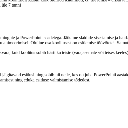
 üle 7 tunni
mingute ja PowerPointi seadetega. Jätkame slaidide sisestamise ja hald
su animeerimisel. Oluline osa koolitusest on esitlemise töövõtetel. Samut
ara, kuid koolitus sobib hästi ka teiste (varajasemate või teises keeles
 jälgitavaid esitlusi ning sobib nii neile, kes on juba PowerPointi aast
amisest ning eduka esitluse valmistamise tõdedest.