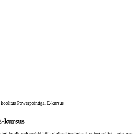
e koolitus Powerpointiga. E-kursus
E-kursus
i koolituselt saabki kõik olulised teadmised, et just sellist – eristuvat, h