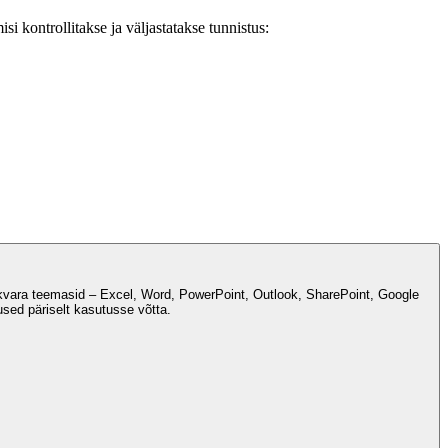
i kontrollitakse ja väljastatakse tunnistus:
tarkvara teemasid – Excel, Word, PowerPoint, Outlook, SharePoint, Google
used päriselt kasutusse võtta.