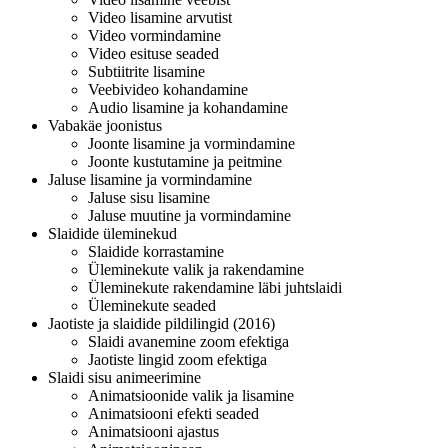
Video lisamine arvutist
Video vormindamine
Video esituse seaded
Subtiitrite lisamine
Veebivideo kohandamine
Audio lisamine ja kohandamine
Vabakäe joonistus
Joonte lisamine ja vormindamine
Joonte kustutamine ja peitmine
Jaluse lisamine ja vormindamine
Jaluse sisu lisamine
Jaluse muutine ja vormindamine
Slaidide üleminekud
Slaidide korrastamine
Üleminekute valik ja rakendamine
Üleminekute rakendamine läbi juhtslaidi
Üleminekute seaded
Jaotiste ja slaidide pildilingid (2016)
Slaidi avanemine zoom efektiga
Jaotiste lingid zoom efektiga
Slaidi sisu animeerimine
Animatsioonide valik ja lisamine
Animatsiooni efekti seaded
Animatsiooni ajastus