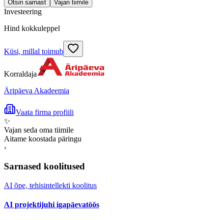
Otsin sarnast
Vajan tiimile
Investeering
Hind kokkuleppel
Küsi, millal toimub
Korraldaja
Äripäeva Akadeemia
Vaata firma profiili
✨
Vajan seda oma tiimile
Aitame koostada päringu
›
Sarnased koolitused
AI õpe, tehisintellekti koolitus
AI projektijuhi igapäevatöös