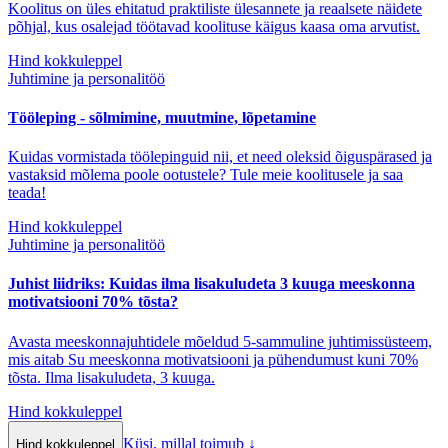
Koolitus on üles ehitatud praktiliste ülesannete ja reaalsete näidete
põhjal, kus osalejad töötavad koolituse käigus kaasa oma arvutist.
Hind kokkuleppel
Juhtimine ja personalitöö
Tööleping - sõlmimine, muutmine, lõpetamine
Kuidas vormistada töölepinguid nii, et need oleksid õiguspärased ja
vastaksid mõlema poole ootustele? Tule meie koolitusele ja saa
teada!
Hind kokkuleppel
Juhtimine ja personalitöö
Juhist liidriks: Kuidas ilma lisakuludeta 3 kuuga meeskonna
motivatsiooni 70% tõsta?
Avasta meeskonnajuhtidele mõeldud 5-sammuline juhtimissüsteem,
mis aitab Su meeskonna motivatsiooni ja pühendumust kuni 70%
tõsta. Ilma lisakuludeta, 3 kuuga.
Hind kokkuleppel
Küsi, millal toimub
↓
Hind kokkuleppel