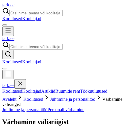
tark
.
ee
Koolitused
Koolitajad
tark
.
ee
Koolitused
Koolitajad
tark
.
ee
Koolitused
Koolitajad
Artiklid
Ruumide rent
Töökuulutused
Avaleht
Koolitused
Juhtimine ja personalitöö
Värbamine
välisriigist
Juhtimine ja personalitöö
Personali värbamine
Värbamine välisriigist