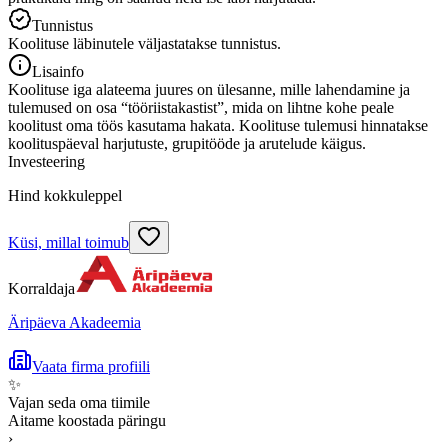
Tunnistus
Koolituse läbinutele väljastatakse tunnistus.
Lisainfo
Koolituse iga alateema juures on ülesanne, mille lahendamine ja
tulemused on osa “tööriistakastist”, mida on lihtne kohe peale
koolitust oma töös kasutama hakata. Koolituse tulemusi hinnatakse
koolituspäeval harjutuste, grupitööde ja arutelude käigus.
Investeering
Hind kokkuleppel
Küsi, millal toimub
Korraldaja
Äripäeva Akadeemia
Vaata firma profiili
✨
Vajan seda oma tiimile
Aitame koostada päringu
›