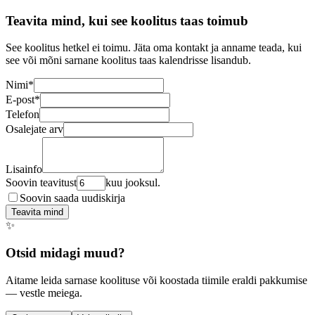
Teavita mind, kui see koolitus taas toimub
See koolitus hetkel ei toimu. Jäta oma kontakt ja anname teada, kui
see või mõni sarnane koolitus taas kalendrisse lisandub.
Nimi
*
E-post
*
Telefon
Osalejate arv
Lisainfo
Soovin teavitust
kuu jooksul.
Soovin saada uudiskirja
Teavita mind
✨
Otsid midagi muud?
Aitame leida sarnase koolituse või koostada tiimile eraldi pakkumise
— vestle meiega.