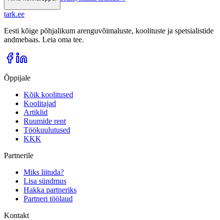
tark
.
ee
Eesti kõige põhjalikum arenguvõimaluste, koolituste ja spetsialistide
andmebaas. Leia oma tee.
Õppijale
Kõik koolitused
Koolitajad
Artiklid
Ruumide rent
Töökuulutused
KKK
Partnerile
Miks liituda?
Lisa sündmus
Hakka partneriks
Partneri töölaud
Kontakt