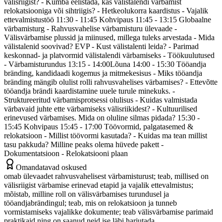
välisriigist? - Kumba eelistada, kas välistalendi värbamist
relokatsiooniga või sihtriigis? - Hetkeolukorra kaardistus - Vajalik
ettevalmistustöö 11:30 - 11:45 Kohvipaus 11:45 - 13:15 Globaalne
värbamisturg - Rahvusvahelise värbamisturu ülevaade -
Välisvärbamise plussid ja miinused, millega tuleks arvestada - Mida
välistalenid soovivad? EVP - Kust välistalenti leida? - Parimad
keskonnad- ja platvormid välistalendi värbamiseks - Töökuulutused
- Värbamisturundus 13:15 - 14:00Lõuna 14:00 - 15:30 Tööandja
bränding, kandidaadi kogemus ja mitmekesisus - Miks tööandja
bränding mängib olulist rolli rahvusvahelises värbamises? - Ettevõtte
tööandja brändi kaardistamine uuele turule minekuks. -
Struktureeritud värbamisprotsessi olulisus - Kuidas valmistada
värbavaid juhte ette värbamiseks välisriikidest? - Kultuurilised
erinevused värbamises. Mida on oluline silmas pidada? 15:30 -
15:45 Kohvipaus 15:45 - 17:00 Töövormid, palgatasemed &
relokatsioon - Millist töövormi kasutada? - Kuidas ma tean millist
tasu pakkuda? Milline peaks olema hüvede pakett -
Dokumentatsioon - Relokatsiooni plaan
Omandatavad oskused
omab ülevaadet rahvusvahelisest värbamisturust; teab, millised on
välisriigist värbamise erinevad etapid ja vajalik ettevalmistus;
mõistab, milline roll on välisvärbamises turundusel ja
tööandjabrändingul; teab, mis on relokatsioon ja tunneb
vormistamiseks vajalikke dokumente; teab välisvärbamise parimaid
praktikaid ning on saanud neid ise läbi harjutada.