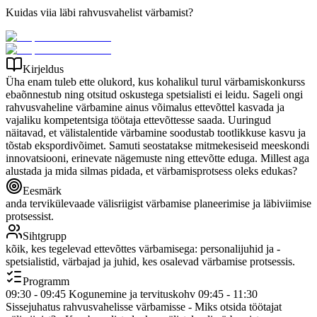
Kuidas viia läbi rahvusvahelist värbamist?
Kirjeldus
Üha enam tuleb ette olukord, kus kohalikul turul värbamiskonkurss
ebaõnnestub ning otsitud oskustega spetsialisti ei leidu. Sageli ongi
rahvusvaheline värbamine ainus võimalus ettevõttel kasvada ja
vajaliku kompetentsiga töötaja ettevõttesse saada. Uuringud
näitavad, et välistalentide värbamine soodustab tootlikkuse kasvu ja
tõstab ekspordivõimet. Samuti seostatakse mitmekesiseid meeskondi
innovatsiooni, erinevate nägemuste ning ettevõtte eduga. Millest aga
alustada ja mida silmas pidada, et värbamisprotsess oleks edukas?
Eesmärk
anda tervikülevaade välisriigist värbamise planeerimise ja läbiviimise
protsessist.
Sihtgrupp
kõik, kes tegelevad ettevõttes värbamisega: personalijuhid ja -
spetsialistid, värbajad ja juhid, kes osalevad värbamise protsessis.
Programm
09:30 - 09:45 Kogunemine ja tervituskohv 09:45 - 11:30
Sissejuhatus rahvusvahelisse värbamisse - Miks otsida töötajat