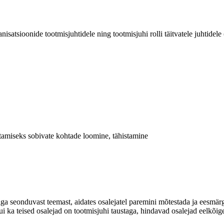
atsioonide tootmisjuhtidele ning tootmisjuhi rolli täitvatele juhtidele 
litamiseks sobivate kohtade loomine, tähistamine
liga seonduvast teemast, aidates osalejatel paremini mõtestada ja eesm
i ka teised osalejad on tootmisjuhi taustaga, hindavad osalejad eelkõige