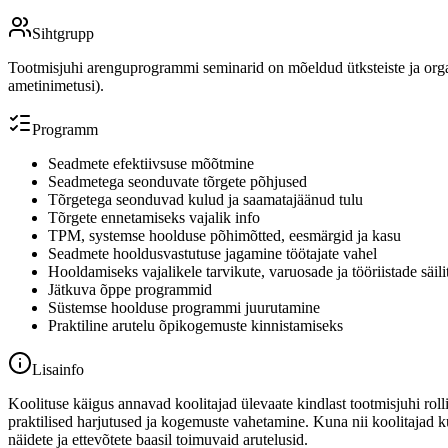
Sihtgrupp
Tootmisjuhi arenguprogrammi seminarid on mõeldud ütksteiste ja organis
ametinimetusi).
Programm
Seadmete efektiivsuse mõõtmine
Seadmetega seonduvate tõrgete põhjused
Tõrgetega seonduvad kulud ja saamatajäänud tulu
Tõrgete ennetamiseks vajalik info
TPM, systemse hoolduse põhimõtted, eesmärgid ja kasu
Seadmete hooldusvastutuse jagamine töötajate vahel
Hooldamiseks vajalikele tarvikute, varuosade ja tööriistade säi
Jätkuva õppe programmid
Süstemse hoolduse programmi juurutamine
Praktiline arutelu õpikogemuste kinnistamiseks
Lisainfo
Koolituse käigus annavad koolitajad ülevaate kindlast tootmisjuhi rol
praktilised harjutused ja kogemuste vahetamine. Kuna nii koolitajad ku
näidete ja ettevõtete baasil toimuvaid arutelusid.