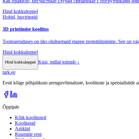
Как правило, несчастные случаи связанные с погрузчиками име
Hind kokkuleppel
Hobid, huviringid
3D printimise koolitus
Tootearenduses on üks olulisemaid etappe prototüüpimine. See on väga
Hind kokkuleppel
Küsi, millal toimub
↓
Hind kokkuleppel
tark
.
ee
Eesti kõige põhjalikum arenguvõimaluste, koolituste ja spetsialistide
Õppijale
Kõik koolitused
Koolitajad
Artiklid
Ruumide rent