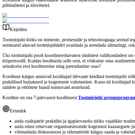
põhimõtetel ja töövõtetel.
Kirjeldus
Tootmisjuhi tööks on inimeste, protsesside ja tehnoloogiaga seotud te
seminarid aitavad tootmisjuhtidel avardada ja arendada silmaringi, os
Üks tootmisjuhi poolt koordineeritavatest olulistest valdkondadest on 
tööperioodil. Kuidas hoolitseda selle eest, et võiksime oma seadmetele
seisukorra eest hoolitsemise ning parendamise osas?
Koolituse käigus annavad koolitajad ülevaate kindlast tootmisjuhi rol
praktilised harjutused ja kogemuste vahetamine. Kuna nii koolitajad ku
näidete ja ettõötete baasil toimuvaid arutelusid.
Koolitus on osa 7-päevasest koolitusest
Tootmisjuhi arenguprogr
Eesmärk
anda osalejatele praktilisi ja igapäevaseks tööks vajalikke teadm
anda edasi erinevate organisatsioonide kogemusi kaasaegsete j
võimaldada diskussiooni ja rühmatööde käigus saada ja vahetad