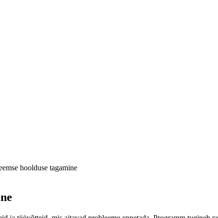
eemse hoolduse tagamine
ine
id ja töövõtteid, mis aitavad probleeme ennetada. Programm tugineb r