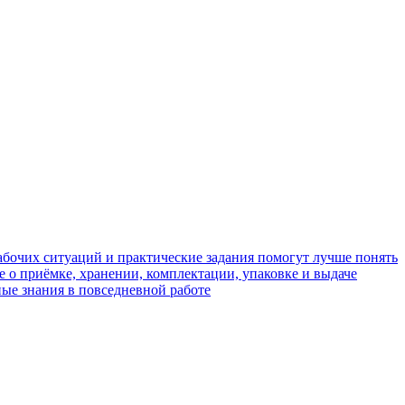
абочих ситуаций и практические задания помогут лучше понять
 о приёмке, хранении, комплектации, упаковке и выдаче
ые знания в повседневной работе