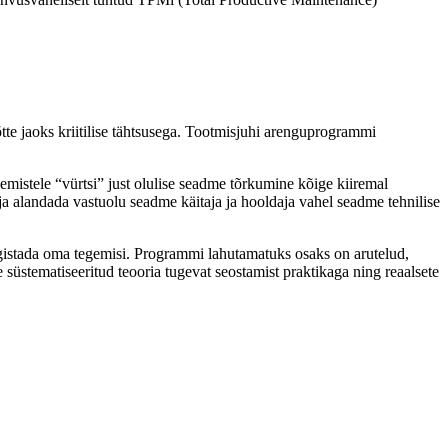
tte jaoks kriitilise tähtsusega. Tootmisjuhi arenguprogrammi
emistele “vürtsi” just olulise seadme tõrkumine kõige kiiremal
 ja alandada vastuolu seadme käitaja ja hooldaja vahel seadme tehnilise
ärgistada oma tegemisi. Programmi lahutamatuks osaks on arutelud,
 süstematiseeritud teooria tugevat seostamist praktikaga ning reaalsete