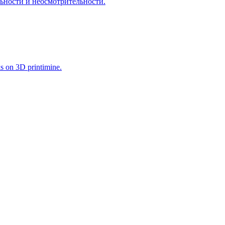
льности и неосмотрительности.
ks on 3D printimine.