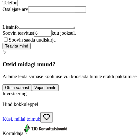
Telefon
Osalejate arv
Lisainfo
Soovin teavitust
kuu jooksul.
Soovin saada uudiskirja
Teavita mind
✨
Otsid midagi muud?
Aitame leida sarnase koolituse või koostada tiimile eraldi pakkumise 
Otsin sarnast
Vajan tiimile
Investeering
Hind kokkuleppel
Küsi, millal toimub
Korraldaja