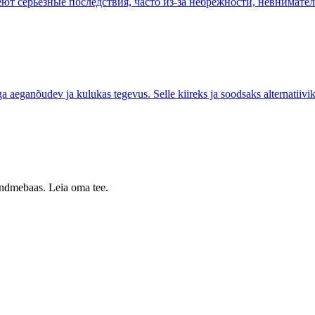
ют серьезные последствия, часто из-за небрежности, невнимате
 aeganõudev ja kulukas tegevus. Selle kiireks ja soodsaks alternatiivi
 andmebaas. Leia oma tee.