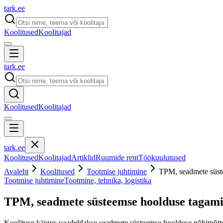
tark
.
ee
Koolitused
Koolitajad
tark
.
ee
Koolitused
Koolitajad
tark
.
ee
Koolitused
Koolitajad
Artiklid
Ruumide rent
Töökuulutused
Avaleht
Koolitused
Tootmise juhtimine
TPM, seadmete süst
Tootmise juhtimine
Tootmine, tehnika, logistika
TPM, seadmete süsteemse hoolduse tagam
Koolituse käigus vaadeldakse seadmete süsteemse hoolduse põhimõtte