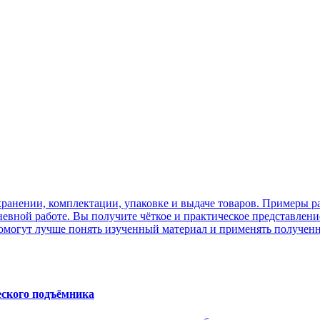
 хранении, комплектации, упаковке и выдаче товаров. Примеры р
евной работе. Вы получите чёткое и практическое представление
омогут лучше понять изученный материал и применять полученн
еского подъёмника