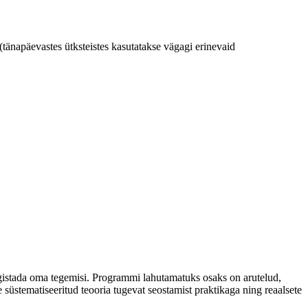
(tänapäevastes ütksteistes kasutatakse vägagi erinevaid
ärgistada oma tegemisi. Programmi lahutamatuks osaks on arutelud,
 süstematiseeritud teooria tugevat seostamist praktikaga ning reaalsete