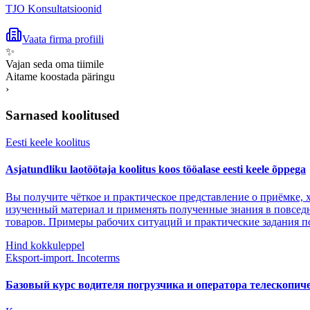
TJO Konsultatsioonid
Vaata firma profiili
✨
Vajan seda oma tiimile
Aitame koostada päringu
›
Sarnased koolitused
Eesti keele koolitus
Asjatundliku laotöötaja koolitus koos tööalase eesti keele õppega
Вы получите чёткое и практическое представление о приёмке,
изученный материал и применять полученные знания в повседн
товаров. Примеры рабочих ситуаций и практические задания п
Hind kokkuleppel
Eksport-import. Incoterms
Базовый курс водителя погрузчика и оператора телескопич