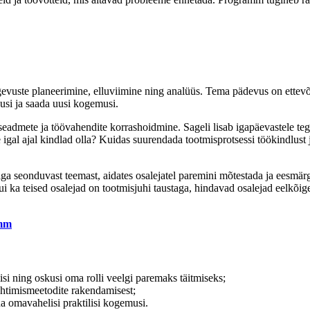
gevuste planeerimine, elluviimine ning analüüs. Tema pädevus on ettevõ
kusi ja saada uusi kogemusi.
seadmete ja töövahendite korrashoidmine. Sageli lisab igapäevastele teg
 igal ajal kindlad olla? Kuidas suurendada tootmisprotsessi töökindlust
liga seonduvast teemast, aidates osalejatel paremini mõtestada ja eesm
i ka teised osalejad on tootmisjuhi taustaga, hindavad osalejad eelkõige
amm
isi ning oskusi oma rolli veelgi paremaks täitmiseks;
uhtimismeetodite rakendamisest;
a omavahelisi praktilisi kogemusi.