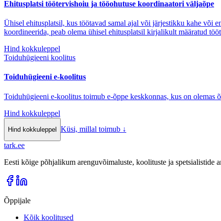
Ehitusplatsi töötervishoiu ja tööohutuse koordinaatori väljaõpe
Ühisel ehitusplatsil, kus töötavad samal ajal või järjestikku kahe või 
koordineerida, peab olema ühisel ehitusplatsil kirjalikult määratud töö
Hind kokkuleppel
Toiduhügieeni koolitus
Toiduhügieeni e-koolitus
Toiduhügieeni e-koolitus toimub e-õppe keskkonnas, kus on olemas õppem
Hind kokkuleppel
Küsi, millal toimub
↓
Hind kokkuleppel
tark
.
ee
Eesti kõige põhjalikum arenguvõimaluste, koolituste ja spetsialistide
Õppijale
Kõik koolitused