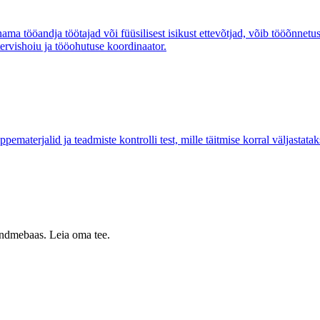
enama tööandja töötajad või füüsilisest isikust ettevõtjad, võib tööõnne
tervishoiu ja tööohutuse koordinaator.
aterjalid ja teadmiste kontrolli test, mille täitmise korral väljastatak
 andmebaas. Leia oma tee.