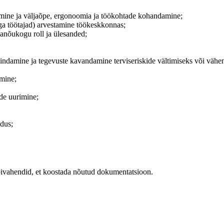
amine ja väljaõpe, ergonoomia ja töökohtade kohandamine;
sega töötajad) arvestamine töökeskkonnas;
anõukogu roll ja ülesanded;
 hindamine ja tegevuste kavandamine terviseriskide vältimiseks või väh
amine;
nde uurimine;
adus;
abivahendid, et koostada nõutud dokumentatsioon.