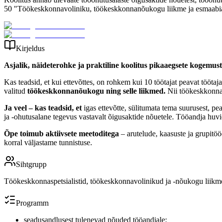
50 "Töökeskkonnavoliniku, töökeskkonnanõukogu liikme ja esmaabiandj
Kirjeldus
Asjalik, näideterohke ja praktiline koolitus pikaaegsete kogemus
Kas teadsid, et kui ettevõttes, on rohkem kui 10 töötajat peavat tööta
valitud
töökeskkonnanõukogu ning selle liikmed.
Nii töökeskkonnav
Ja veel – kas teadsid, et
igas ettevõtte, sülitumata tema suurusest, 
ja -ohutusalane tegevus vastavalt õigusaktide nõuetele. Tööandja huvi
Õpe toimub aktiivsete meetoditega
– arutelude, kaasuste ja grupitööd
korral väljastame tunnistuse.
Sihtgrupp
Töökeskkonnaspetsialistid, töökeskkonnavolinikud ja -nõukogu liikmed
Programm
seadusandlusest tulenevad nõuded tööandjale;