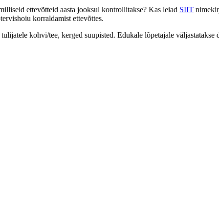
milliseid ettevõtteid aasta jooksul kontrollitakse? Kas leiad
SIIT
nimekirj
ötervishoiu korraldamist ettevõttes.
tulijatele kohvi/tee, kerged suupisted. Edukale lõpetajale väljastatakse d