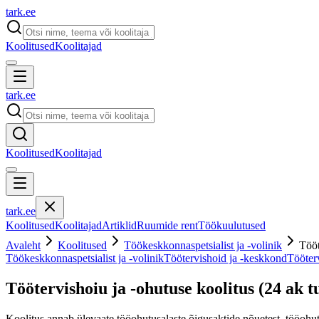
tark
.
ee
Koolitused
Koolitajad
tark
.
ee
Koolitused
Koolitajad
tark
.
ee
Koolitused
Koolitajad
Artiklid
Ruumide rent
Töökuulutused
Avaleht
Koolitused
Töökeskkonnaspetsialist ja -volinik
Tööt
Töökeskkonnaspetsialist ja -volinik
Töötervishoid ja -keskkond
Tööterv
Töötervishoiu ja -ohutuse koolitus (24 ak t
Koolitus annab ülevaate tööohutusalaste õigusaktide nõuetest, tööohut