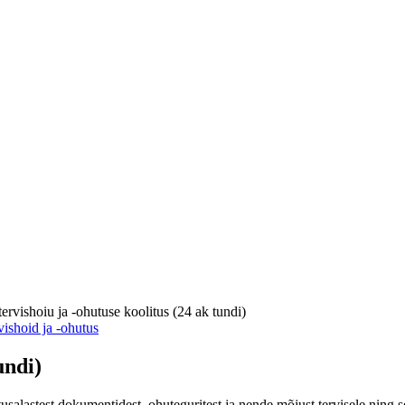
ervishoiu ja -ohutuse koolitus (24 ak tundi)
ishoid ja -ohutus
undi)
usalastest dokumentidest, ohuteguritest ja nende mõjust tervisele ning 