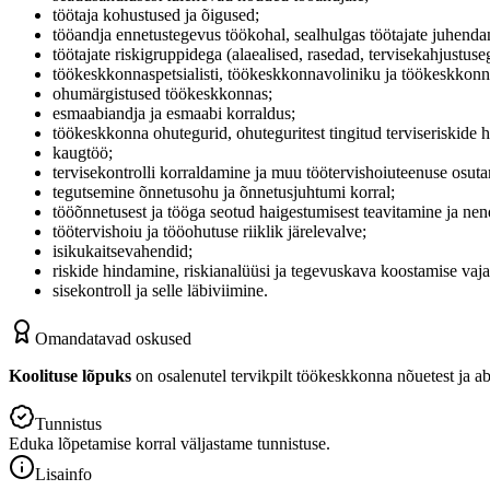
töötaja kohustused ja õigused;
tööandja ennetustegevus töökohal, sealhulgas töötajate juhend
töötajate riskigruppidega (alaealised, rasedad, tervisekahjustu
töökeskkonnaspetsialisti, töökeskkonnavoliniku ja töökeskkonn
ohumärgistused töökeskkonnas;
esmaabiandja ja esmaabi korraldus;
töökeskkonna ohutegurid, ohuteguritest tingitud terviseriskide
kaugtöö;
tervisekontrolli korraldamine ja muu töötervishoiuteenuse osut
tegutsemine õnnetusohu ja õnnetusjuhtumi korral;
tööõnnetusest ja tööga seotud haigestumisest teavitamine ja ne
töötervishoiu ja tööohutuse riiklik järelevalve;
isikukaitsevahendid;
riskide hindamine, riskianalüüsi ja tegevuskava koostamise vaj
sisekontroll ja selle läbiviimine.
Omandatavad oskused
Koolituse lõpuks
on osalenutel tervikpilt töökeskkonna nõuetest ja 
Tunnistus
Eduka lõpetamise korral väljastame tunnistuse.
Lisainfo