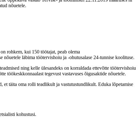
tud nõuetele.
s on rohkem, kui 150 töötajat, peab olema
nõuetele läbima töötervishoiu ja -ohutusalase 24-tunnise koolituse.
 teadmised ning kelle ülesandeks on korraldada ettevõtte töötervishoiu
õtte töökeskkonnaalast tegevust vastavuses õigusaktide nõuetele.
 et täita oma rolli teadlikult ja vastutustundlikult. Eduka lõpetamise
sialisti kohustusi.