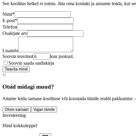
See koolitus hetkel ei toimu. Jäta oma kontakt ja anname teada, kui se
Nimi
*
E-post
*
Telefon
Osalejate arv
Lisainfo
Soovin teavitust
kuu jooksul.
Soovin saada uudiskirja
Teavita mind
✨
Otsid midagi muud?
Aitame leida sarnase koolituse või koostada tiimile eraldi pakkumise 
Otsin sarnast
Vajan tiimile
Investeering
Hind kokkuleppel