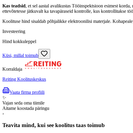
Kas teadsid
, et sel aastal avalikustas Tööinspektsioon esimest korda, 
ettevõtetesse jätkuvalt ka tavapäraseid kontrolle, kus kontrollitakse tö
Koolituse hind sisaldab põhjalikke elektroonilisi materjale. Kohapeale 
Investeering
Hind kokkuleppel
Küsi, millal toimub
Korraldaja
Reiting Koolituskeskus
Vaata firma profiili
✨
Vajan seda oma tiimile
Aitame koostada päringu
›
Teavita mind, kui see koolitus taas toimub