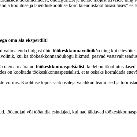
a koolituse ja täienduskoolituse kord täienduskoolitusasutuses" esita
tega oma ala eksperdilt!
jad valima enda hulgast ühte
töökeskkonnavolinik’u
ning kui ettevõtte
olinik, kui ka töökeskkonnanõukogu liikmed, peavad vastavalt seaduse 
peab olema määratud
töökeskkonnaspetsialist
, kellel on tööohutusalased
des on koolitada töökeskkonnaspetsialisti, et ta oskaks korraldada ettev
e vormis. Koolituse lõpus saab osaleja vajalikud teadmised ja tööriistad,
, tööandjad või tööandja esindajad, kui nad täidavad töökeskkonnaspet