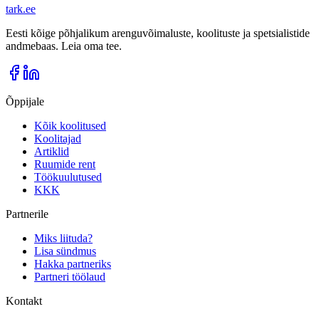
tark
.
ee
Eesti kõige põhjalikum arenguvõimaluste, koolituste ja spetsialistide
andmebaas. Leia oma tee.
Õppijale
Kõik koolitused
Koolitajad
Artiklid
Ruumide rent
Töökuulutused
KKK
Partnerile
Miks liituda?
Lisa sündmus
Hakka partneriks
Partneri töölaud
Kontakt