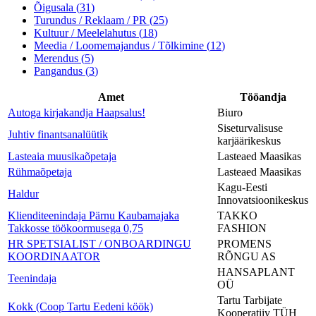
Õigusala
(
31
)
Turundus / Reklaam / PR
(
25
)
Kultuur / Meelelahutus
(
18
)
Meedia / Loomemajandus / Tõlkimine
(
12
)
Merendus
(
5
)
Pangandus
(
3
)
Amet
Tööandja
Autoga kirjakandja Haapsalus!
Biuro
Siseturvalisuse
Juhtiv finantsanalüütik
karjäärikeskus
Lasteaia muusikaõpetaja
Lasteaed Maasikas
Rühmaõpetaja
Lasteaed Maasikas
Kagu-Eesti
Haldur
Innovatsioonikeskus
Klienditeenindaja Pärnu Kaubamajaka
TAKKO
Takkosse töökoormusega 0,75
FASHION
HR SPETSIALIST / ONBOARDINGU
PROMENS
KOORDINAATOR
RÕNGU AS
HANSAPLANT
Teenindaja
OÜ
Tartu Tarbijate
Kokk (Coop Tartu Eedeni köök)
Kooperatiiv TÜH