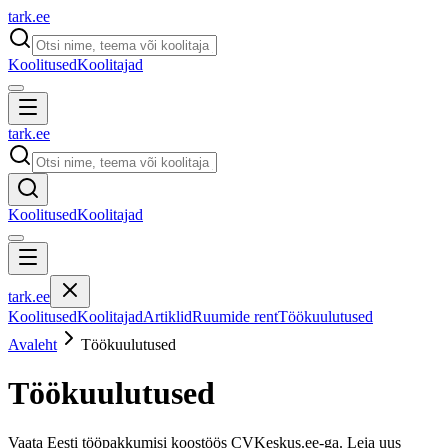
tark
.
ee
Koolitused
Koolitajad
tark
.
ee
Koolitused
Koolitajad
tark
.
ee
Koolitused
Koolitajad
Artiklid
Ruumide rent
Töökuulutused
Avaleht
Töökuulutused
Töökuulutused
Vaata Eesti tööpakkumisi koostöös CVKeskus.ee-ga. Leia uus