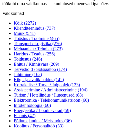
töökoht oma valdkonnas — kuulutused uuenevad iga päev.
Valdkonnad
Kõik (
2272
)
Klienditeenindus
(
737
)
Müük
(
541
)
Tööstus / Tootmine
(
465
)
Transport / Logistika
(
276
)
Mehaanika / Tehnika
(
273
)
Haridus / Teadus
(
256
)
Toitlustus
(
246
)
Ehitus / Kinnisvara
(
209
)
Tervishoid / Sotsiaaltöö
(
174
)
Juhtimine
(
162
)
Riigi- ja avalik haldus
(
142
)
Korrakaitse / Turva / Julgeolek
(
123
)
Assisteerimine / Administreerimine
(
104
)
Turism / Hotellindus / Iluteenused
(
88
)
Elektroonika / Telekommunikatsioon
(
60
)
Infotehnoloogia
(
60
)
Energeetika / Loodusvarad
(
59
)
Finants
(
47
)
Põllumajandus / Metsandus
(
36
)
Koolitus / Personalitöö
(
33
)