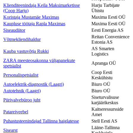
Klienditeenindaja Keila Maksimarketisse
Harju Tarbijate
(Coop Harju)
Ühistu
Koristaja Mustamäe Maximas
Maxima Eesti OÜ
Kaupluse töötaja Rapla Maximas
Maxima Eesti OÜ
Siseaudiitor
Eesti Energia AS
Reitan Convenience
Võtmekliendihaldur
Estonia AS
AS Smarten
Kauba vastuvõtja Rukki
Logistics
ZARA meesteosakonna väljapanekute
Apranga OÜ
spetsialist
Coop Eesti
Personalispetsialist
Keskühistu
Autoelektrik-diagnostik (Laagri)
Biuro OÜ
Autotehnik (Laagri)
Biuro OÜ
Siseturvalisuse
Piirivalvebüroo juht
karjäärikeskus
Kaitseressursside
Patareiveebel
Amet
Puhastusteenindajad Tallinna haiglatesse
Stell Eesti AS
Lääne-Tallinna
Sisearst
Keskhaigla