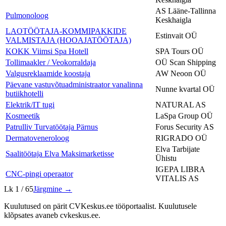
AS Lääne-Tallinna
Pulmonoloog
Keskhaigla
LAOTÖÖTAJA-KOMMIPAKKIDE
Estinvait OÜ
VALMISTAJA (HOOAJATÖÖTAJA)
KOKK Viimsi Spa Hotell
SPA Tours OÜ
Tollimaakler / Veokorraldaja
OÜ Scan Shipping
Valgusreklaamide koostaja
AW Neoon OÜ
Päevane vastuvõtuadministraator vanalinna
Nunne kvartal OÜ
butiikhotelli
Elektrik/IT tugi
NATURAL AS
Kosmeetik
LaSpa Group OÜ
Patrulliv Turvatöötaja Pärnus
Forus Security AS
Dermatoveneroloog
RIGRADO OÜ
Elva Tarbijate
Saalitöötaja Elva Maksimarketisse
Ühistu
IGEPA LIBRA
CNC-pingi operaator
VITALIS AS
Lk
1
/
65
Järgmine →
Kuulutused on pärit CVKeskus.ee tööportaalist. Kuulutusele
klõpsates avaneb cvkeskus.ee.