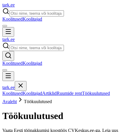
tark
.
ee
Koolitused
Koolitajad
tark
.
ee
Koolitused
Koolitajad
tark
.
ee
Koolitused
Koolitajad
Artiklid
Ruumide rent
Töökuulutused
Avaleht
Töökuulutused
Töökuulutused
Vaata Eesti tööpakkumisi koostöös CVKeskus.ee-ga. Leia uus