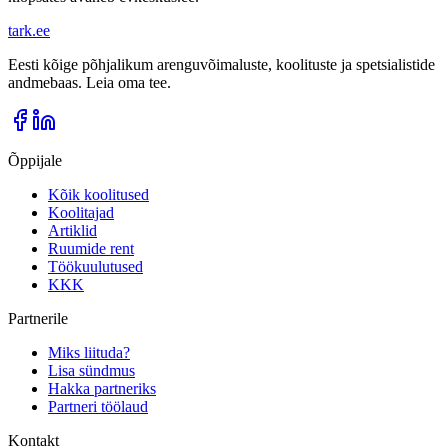
tark
.
ee
Eesti kõige põhjalikum arenguvõimaluste, koolituste ja spetsialistide
andmebaas. Leia oma tee.
Õppijale
Kõik koolitused
Koolitajad
Artiklid
Ruumide rent
Töökuulutused
KKK
Partnerile
Miks liituda?
Lisa sündmus
Hakka partneriks
Partneri töölaud
Kontakt