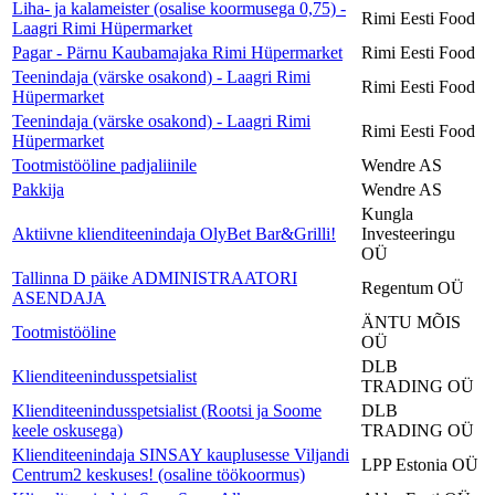
Liha- ja kalameister (osalise koormusega 0,75) -
Rimi Eesti Food
Laagri Rimi Hüpermarket
Pagar - Pärnu Kaubamajaka Rimi Hüpermarket
Rimi Eesti Food
Teenindaja (värske osakond) - Laagri Rimi
Rimi Eesti Food
Hüpermarket
Teenindaja (värske osakond) - Laagri Rimi
Rimi Eesti Food
Hüpermarket
Tootmistööline padjaliinile
Wendre AS
Pakkija
Wendre AS
Kungla
Aktiivne klienditeenindaja OlyBet Bar&Grilli!
Investeeringu
OÜ
Tallinna D päike ADMINISTRAATORI
Regentum OÜ
ASENDAJA
ÄNTU MÕIS
Tootmistööline
OÜ
DLB
Klienditeenindusspetsialist
TRADING OÜ
Klienditeenindusspetsialist (Rootsi ja Soome
DLB
keele oskusega)
TRADING OÜ
Klienditeenindaja SINSAY kauplusesse Viljandi
LPP Estonia OÜ
Centrum2 keskuses! (osaline töökoormus)