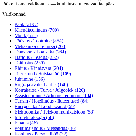
töökoht oma valdkonnas — kuulutused uuenevad iga päev.
Valdkonnad
Kõik (
2197
)
Klienditeenindus
(
700
)
Müük
(
521
)
Tööstus / Tootmine
(
454
)
Mehaanika / Tehnika
(
268
)
Transport / Logistika
(
264
)
Haridus / Teadus
(
252
)
Toitlustus
(
239
)
Ehitus / Kinnisvara
(
204
)
Tervishoid / Sotsiaaltöö
(
169
)
Juhtimine
(
156
)
Riigi- ja avalik haldus
(
140
)
Korrakaitse / Turva / Julgeolek
(
120
)
Assisteerimine / Administreerimine
(
104
)
Turism / Hotellindus / Iluteenused
(
84
)
Energeetika / Loodusvarad
(
59
)
Elektroonika / Telekommunikatsioon
(
58
)
Infotehnoloogia
(
58
)
Finants
(
46
)
Põllumajandus / Metsandus
(
36
)
Koolitus / Personalitöö
(
32
)