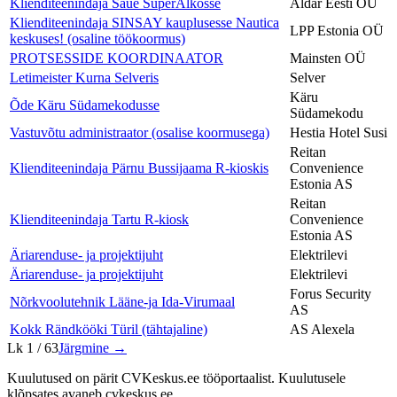
Klienditeenindaja Saue SuperAlkosse
Aldar Eesti OÜ
Klienditeenindaja SINSAY kauplusesse Nautica
LPP Estonia OÜ
keskuses! (osaline töökoormus)
PROTSESSIDE KOORDINAATOR
Mainsten OÜ
Letimeister Kurna Selveris
Selver
Käru
Õde Käru Südamekodusse
Südamekodu
Vastuvõtu administraator (osalise koormusega)
Hestia Hotel Susi
Reitan
Klienditeenindaja Pärnu Bussijaama R-kioskis
Convenience
Estonia AS
Reitan
Klienditeenindaja Tartu R-kiosk
Convenience
Estonia AS
Äriarenduse- ja projektijuht
Elektrilevi
Äriarenduse- ja projektijuht
Elektrilevi
Forus Security
Nõrkvoolutehnik Lääne-ja Ida-Virumaal
AS
Kokk Rändkööki Türil (tähtajaline)
AS Alexela
Lk
1
/
63
Järgmine →
Kuulutused on pärit CVKeskus.ee tööportaalist. Kuulutusele
klõpsates avaneb cvkeskus.ee.