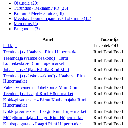
Õigusala
(
29
)
Turundus / Reklaam / PR
(
25
)
Kultuur / Meelelahutus
(
18
)
Meedia / Loomemajandus / Tõlkimine
(
12
)
Merendus
(
5
)
Pangandus
(
3
)
Amet
Tööandja
Pakkija
Leventek OÜ
Teenindaja - Haabersti Rimi Hüpermarket
Rimi Eesti Food
Teenindaja (värske osakond) - Tartu
Rimi Eesti Food
Lõunakeskuse Rimi Hüpermarket
Juhataja asetäitja - Kärdla Rimi Mini
Rimi Eesti Food
Teenindaja (värske osakond) - Haabersti Rimi
Rimi Eesti Food
Hüpermarket
Vahetuse vanem - Kihelkonna Mini Rimi
Rimi Eesti Food
Teenindaja - Laagri Rimi Hüpermarket
Rimi Eesti Food
Kokk-pitsameister - Pärnu Kaubamajaka Rimi
Rimi Eesti Food
Hüpermarket
Kokk-pitsameister - Laagri Rimi Hüpermarket
Rimi Eesti Food
Müügikorraldaja - Laagri Rimi Hüpermarket
Rimi Eesti Food
Kaubapaigutaja - Laagri Rimi Hüpermarket
Rimi Eesti Food