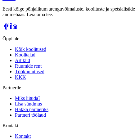
Eesti kõige põhjalikum arenguvõimaluste, koolituste ja spetsialistide
andmebaas. Leia oma tee.
Õppijale
Kõik koolitused
Koolitajad
Artiklid
Ruumide rent
Töökuulutused
KKK
Partnerile
Miks liituda?
Lisa sündmus
Hakka partneriks
Partneri töölaud
Kontakt
Kontakt