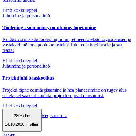
Hind kokkuleppel
Juhtimine ja personalitöö
Tööleping - sõlmimine, muutmine, lõpetamine
Kuidas vormistada töölepinguid nii, et need oleksid õiguspärased ja
vastaksid mõlema poole ootustele? Tule meie koolitusele ja saa
teada!
Hind kokkuleppel
Juhtimine ja personalitöö
Projektijuhi baaskoolitus
Projekti täpne eesmärgistamine ja hea planeerimine on tugev alus
selleks, et saaksid nautida projekti sujuvat elluviimist.
Hind kokkuleppel
Registreeru
↓
280
€
+km
14.10.2026 · Tallinn
tark
.
ee