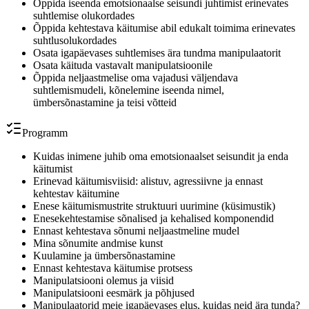
Õppida iseenda emotsionaalse seisundi juhtimist erinevates
suhtlemise olukordades
Õppida kehtestava käitumise abil edukalt toimima erinevates
suhtlusolukordades
Osata igapäevases suhtlemises ära tundma manipulaatorit
Osata käituda vastavalt manipulatsioonile
Õppida neljaastmelise oma vajadusi väljendava
suhtlemismudeli, kõnelemine iseenda nimel,
ümbersõnastamine ja teisi võtteid
Programm
Kuidas inimene juhib oma emotsionaalset seisundit ja enda
käitumist
Erinevad käitumisviisid: alistuv, agressiivne ja ennast
kehtestav käitumine
Enese käitumismustrite struktuuri uurimine (küsimustik)
Enesekehtestamise sõnalised ja kehalised komponendid
Ennast kehtestava sõnumi neljaastmeline mudel
Mina sõnumite andmise kunst
Kuulamine ja ümbersõnastamine
Ennast kehtestava käitumise protsess
Manipulatsiooni olemus ja viisid
Manipulatsiooni eesmärk ja põhjused
Manipulaatorid meie igapäevases elus, kuidas neid ära tunda?