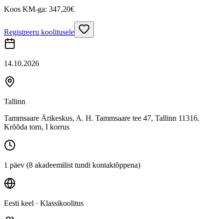
Koos KM-ga:
347,20
€
Registreeru koolitusele
14.10.2026
Tallinn
Tammsaare Ärikeskus, A. H. Tammsaare tee 47, Tallinn 11316.
Krõõda torn, I korrus
1 päev (8 akadeemilist tundi kontaktõppena)
Eesti keel
· Klassikoolitus