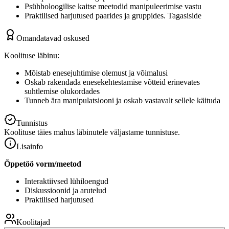
Psühholoogilise kaitse meetodid manipuleerimise vastu
Praktilised harjutused paarides ja gruppides. Tagasiside
Omandatavad oskused
Koolituse läbinu:
Mõistab enesejuhtimise olemust ja võimalusi
Oskab rakendada enesekehtestamise võtteid erinevates
suhtlemise olukordades
Tunneb ära manipulatsiooni ja oskab vastavalt sellele käituda
Tunnistus
Koolituse täies mahus läbinutele väljastame tunnistuse.
Lisainfo
Õppetöö vorm/meetod
Interaktiivsed lühiloengud
Diskussioonid ja arutelud
Praktilised harjutused
Koolitajad