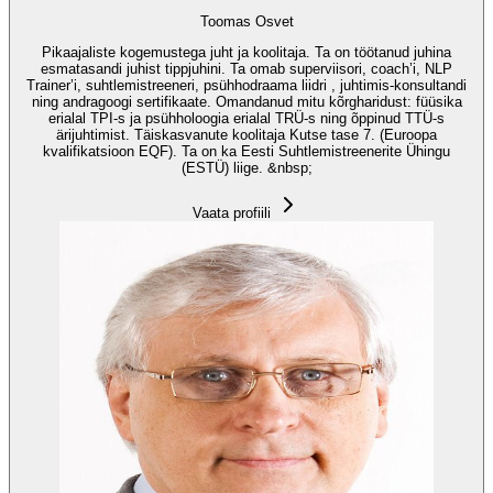
Toomas Osvet
Pikaajaliste kogemustega juht ja koolitaja. Ta on töötanud juhina
esmatasandi juhist tippjuhini. Ta omab superviisori, coach’i, NLP
Trainer’i, suhtlemistreeneri, psühhodraama liidri , juhtimis-konsultandi
ning andragoogi sertifikaate. Omandanud mitu kõrgharidust: füüsika
erialal TPI-s ja psühholoogia erialal TRÜ-s ning õppinud TTÜ-s
ärijuhtimist. Täiskasvanute koolitaja Kutse tase 7. (Euroopa
kvalifikatsioon EQF). Ta on ka Eesti Suhtlemistreenerite Ühingu
(ESTÜ) liige. &nbsp;
Vaata profiili