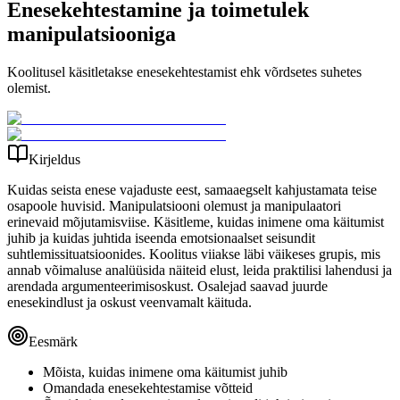
Enesekehtestamine ja toimetulek
manipulatsiooniga
Koolitusel käsitletakse enesekehtestamist ehk võrdsetes suhetes
olemist.
Kirjeldus
Kuidas seista enese vajaduste eest, samaaegselt kahjustamata teise
osapoole huvisid. Manipulatsiooni olemust ja manipulaatori
erinevaid mõjutamisviise. Käsitleme, kuidas inimene oma käitumist
juhib ja kuidas juhtida iseenda emotsionaalset seisundit
suhtlemissituatsioonides. Koolitus viiakse läbi väikeses grupis, mis
annab võimaluse analüüsida näiteid elust, leida praktilisi lahendusi ja
arendada argumenteerimisoskust. Osalejad saavad juurde
enesekindlust ja oskust veenvamalt käituda.
Eesmärk
Mõista, kuidas inimene oma käitumist juhib
Omandada enesekehtestamise võtteid