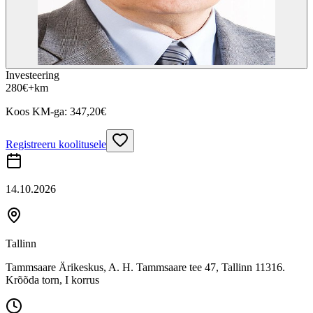
Investeering
280
€
+km
Koos KM-ga:
347,20
€
Registreeru koolitusele
14.10.2026
Tallinn
Tammsaare Ärikeskus, A. H. Tammsaare tee 47, Tallinn 11316.
Krõõda torn, I korrus