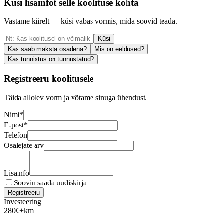
Küsi lisainfot selle koolituse kohta
Vastame kiirelt — küsi vabas vormis, mida soovid teada.
Küsi
Kas saab maksta osadena?
Mis on eeldused?
Kas tunnistus on tunnustatud?
Registreeru koolitusele
Täida allolev vorm ja võtame sinuga ühendust.
Nimi
*
E-post
*
Telefon
Osalejate arv
Lisainfo
Soovin saada uudiskirja
Registreeru
Investeering
280
€
+km