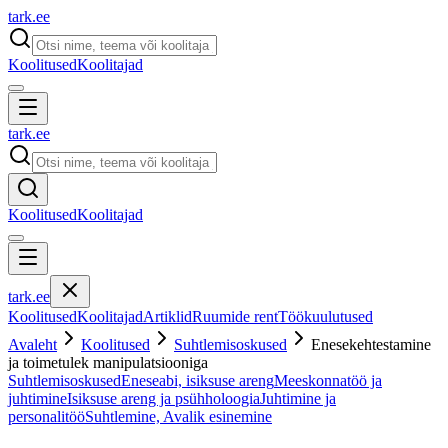
tark
.
ee
Koolitused
Koolitajad
tark
.
ee
Koolitused
Koolitajad
tark
.
ee
Koolitused
Koolitajad
Artiklid
Ruumide rent
Töökuulutused
Avaleht
Koolitused
Suhtlemisoskused
Enesekehtestamine
ja toimetulek manipulatsiooniga
Suhtlemisoskused
Eneseabi, isiksuse areng
Meeskonnatöö ja
juhtimine
Isiksuse areng ja psühholoogia
Juhtimine ja
personalitöö
Suhtlemine, Avalik esinemine