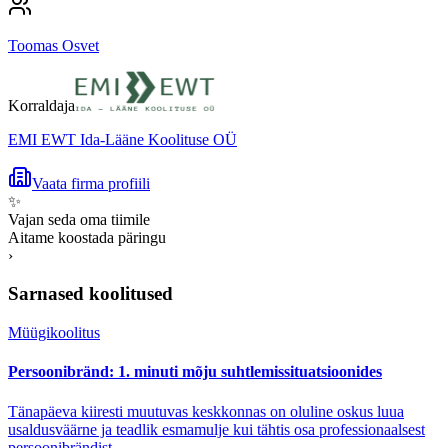
Toomas Osvet
Korraldaja
EMI EWT Ida-Lääne Koolituse OÜ
Vaata firma profiili
✨
Vajan seda oma tiimile
Aitame koostada päringu
›
Sarnased koolitused
Müügikoolitus
Persoonibränd: 1. minuti mõju suhtlemissituatsioonides
Tänapäeva kiiresti muutuvas keskkonnas on oluline oskus luua
usaldusväärne ja teadlik esmamulje kui tähtis osa professionaalsest
persoonibrändist.