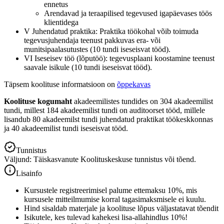
ennetus
Arendavad ja teraapilised tegevused igapäevases töös
klientidega
V Juhendatud praktika: Praktika töökohal võib toimuda
tegevusjuhendaja teenust pakkuvas era- või
munitsipaalasutustes (10 tundi iseseisvat tööd).
VI Iseseisev töö (lõputöö): tegevusplaani koostamine teenust
saavale isikule (10 tundi iseseisvat tööd).
Täpsem koolituse informatsioon on
õppekavas
Koolituse kogumaht
akadeemilistes tundides on 304 akadeemilist
tundi, millest 184 akadeemilist tundi on auditoorset tööd, millele
lisandub 80 akadeemilst tundi juhendatud praktikat töökeskkonnas
ja 40 akadeemilist tundi iseseisvat tööd.
Tunnistus
Väljund: Täiskasvanute Koolituskeskuse tunnistus või tõend.
Lisainfo
Kursustele registreerimisel palume ettemaksu 10%, mis
kursusele mitteilmumise korral tagasimaksmisele ei kuulu.
Hind sisaldab materjale ja koolituse lõpus väljastatavat tõendit
Isikutele, kes tulevad kahekesi lisa-allahindlus 10%!