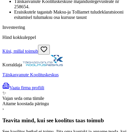
Täiskasvanute Koolituskeskuse majandustegevusteate nr
258654.
Eraisikutele tagastab Maksu-ja Tolliamet tuludeklaratsiooni
esitamisel tulumaksu osa kursuse tasust
Investeering
Hind kokkuleppel
Küsi, millal toimub
Korraldaja
Täiskasvanute Koolituskeskus
Vaata firma profiili
✨
Vajan seda oma tiimile
Aitame koostada päringu
›
Teavita mind, kui see koolitus taas toimub
See koolitus hetkel ei toimu. Jäta oma kontakt ja anname teada, kui