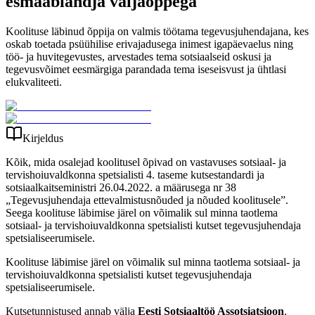
esmaabiandja väljaõppega
Koolituse läbinud õppija on valmis töötama tegevusjuhendajana, kes
oskab toetada psüühilise erivajadusega inimest igapäevaelus ning
töö- ja huvitegevustes, arvestades tema sotsiaalseid oskusi ja
tegevusvõimet eesmärgiga parandada tema iseseisvust ja ühtlasi
elukvaliteeti.
Kirjeldus
Kõik, mida osalejad koolitusel õpivad on vastavuses sotsiaal- ja
tervishoiuvaldkonna spetsialisti 4. taseme kutsestandardi ja
sotsiaalkaitseministri 26.04.2022. a määrusega nr 38
„Tegevusjuhendaja ettevalmistusnõuded ja nõuded koolitusele”.
Seega koolituse läbimise järel on võimalik sul minna taotlema
sotsiaal- ja tervishoiuvaldkonna spetsialisti kutset tegevusjuhendaja
spetsialiseerumisele.
Koolituse läbimise järel on võimalik sul minna taotlema sotsiaal- ja
tervishoiuvaldkonna spetsialisti kutset tegevusjuhendaja
spetsialiseerumisele.
Kutsetunnistused annab välja
Eesti Sotsiaaltöö Assotsiatsioon
.