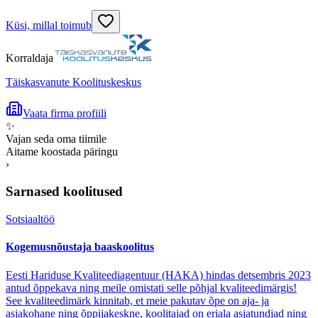
Küsi, millal toimub
Korraldaja
Täiskasvanute Koolituskeskus
Vaata firma profiili
✨
Vajan seda oma tiimile
Aitame koostada päringu
›
Sarnased koolitused
Sotsiaaltöö
Kogemusnõustaja baaskoolitus
Eesti Hariduse Kvaliteediagentuur (HAKA) hindas detsembris 2023
antud õppekava ning meile omistati selle põhjal kvaliteedimärgis!
See kvaliteedimärk kinnitab, et meie pakutav õpe on aja- ja
asjakohane ning õppijakeskne, koolitajad on eriala asjatundjad ning