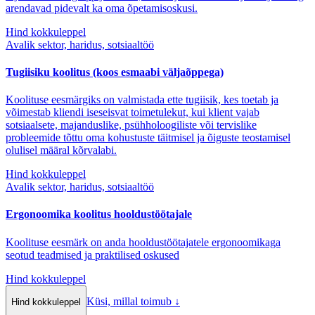
arendavad pidevalt ka oma õpetamisoskusi.
Hind kokkuleppel
Avalik sektor, haridus, sotsiaaltöö
Tugiisiku koolitus (koos esmaabi väljaõppega)
Koolituse eesmärgiks on valmistada ette tugiisik, kes toetab ja
võimestab kliendi iseseisvat toimetulekut, kui klient vajab
sotsiaalsete, majanduslike, psühholoogiliste või tervislike
probleemide tõttu oma kohustuste täitmisel ja õiguste teostamisel
olulisel määral kõrvalabi.
Hind kokkuleppel
Avalik sektor, haridus, sotsiaaltöö
Ergonoomika koolitus hooldustöötajale
Koolituse eesmärk on anda hooldustöötajatele ergonoomikaga
seotud teadmised ja praktilised oskused
Hind kokkuleppel
Küsi, millal toimub
↓
Hind kokkuleppel