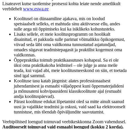
Lisateavet kutse taotlemise protsessi kohta leiate nende ametlikult
veebilehelt
www.eswa.ee
Koolitusel on dünaamiline ajakava, mis on loodud
spetsiaalselt selleks, et mahtuda sinu aktiivsesse ellu, andes
sulle aega nii õppimiseks kui ka isiklikeks kohustusteks.
Lisaks sellele, et meie koolitusprogramm on hoolikalt
disainitud, et pakkuda sulle parimat võimalikku õpikogemust,
viivad seda läbi oma valdkonna tunnustatud asjatundjad,
omades sügavat teadmistepagasit ja praktilist kogemust oma
valdkonnas.
Õppepraktika toimub praktikaasutuses kohapeal. Sa ei ole
üksi oma praktikakoha leidmisel – ole julge ja anna meile
teada, kui vajad abi, meie koolitusmeeskond on siin, et toetada
sind igal sammul.
Koolituse tasu katab järgmist: alates professionaalsest
juhendamisest ja esmaabi väljaõppest kuni õppematerjalideni
ja mõnusateni kohvipausideni klassikoolituste ajal (esmaabi
andja koolituspäevad).
Pärast koolituse edukat lõpetamist oled sa mitte ainult saanud
uusi ja vajalikke teadmisi ja oskusi, vaid saad ka elektroonselt
tunnistuse, mis tõendab õpiväljundite saavutamist.
Veebipõhised loengud toimuvad veebikeskkonna Zoom vahendusel.
Auditoorselt toimuvad vaid esmaabi loengud (kokku 2 korda).