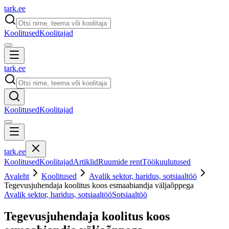
tark
.
ee
Koolitused
Koolitajad
tark
.
ee
Koolitused
Koolitajad
tark
.
ee
Koolitused
Koolitajad
Artiklid
Ruumide rent
Töökuulutused
Avaleht
Koolitused
Avalik sektor, haridus, sotsiaaltöö
Tegevusjuhendaja koolitus koos esmaabiandja väljaõppega
Avalik sektor, haridus, sotsiaaltöö
Sotsiaaltöö
Tegevusjuhendaja koolitus koos