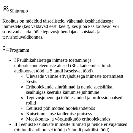
Sihtgrupp
Koolitus on mõeldud täisealistele, vähemalt keskharidusega
inimestele (kes valdavad eesti keelt), kes juba kas töötavad või
soovivad asuda tööle tegevusjuhendajana sotsiaal- ja
tervishoiuvaldkonnas.
Programm
I Psüühikahäiretega inimeste toetamine ja
erihoolekandeteenuste alused (36 akadeemilist tundi
auditoorset tööd ja 5 tundi iseseisvat tööd).
Ülevaade vaimse erivajadusega inimeste toetamisest
Eestis
Erihoolekande sihtrühmad ja nende spetsiifika,
sealhulgas keeruka käitumise juhtimine
Tegevusjuhendaja tööülesanded ja professionaalsed
rollid
Eetilised põhimõtted hoolekandetöös
Kutsetunnistuse taotlemise protsess
Meeskonna- ja võrgustikutöö erihoolekandes
II Teenust kasutavate inimeste rühmad ja nende erivajadused
(56 tundi auditoorset tööd ja 5 tundi praktilist tööd).