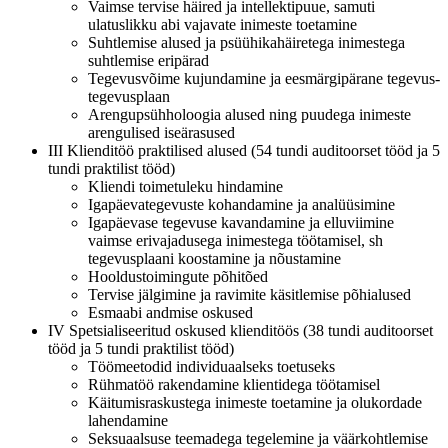
Vaimse tervise häired ja intellektipuue, samuti
ulatuslikku abi vajavate inimeste toetamine
Suhtlemise alused ja psüühikahäiretega inimestega
suhtlemise eripärad
Tegevusvõime kujundamine ja eesmärgipärane tegevus-
tegevusplaan
Arengupsühholoogia alused ning puudega inimeste
arengulised iseärasused
III Klienditöö praktilised alused (54 tundi auditoorset tööd ja 5
tundi praktilist tööd)
Kliendi toimetuleku hindamine
Igapäevategevuste kohandamine ja analüüsimine
Igapäevase tegevuse kavandamine ja elluviimine
vaimse erivajadusega inimestega töötamisel, sh
tegevusplaani koostamine ja nõustamine
Hooldustoimingute põhitõed
Tervise jälgimine ja ravimite käsitlemise põhialused
Esmaabi andmise oskused
IV Spetsialiseeritud oskused klienditöös (38 tundi auditoorset
tööd ja 5 tundi praktilist tööd)
Töömeetodid individuaalseks toetuseks
Rühmatöö rakendamine klientidega töötamisel
Käitumisraskustega inimeste toetamine ja olukordade
lahendamine
Seksuaalsuse teemadega tegelemine ja väärkohtlemise