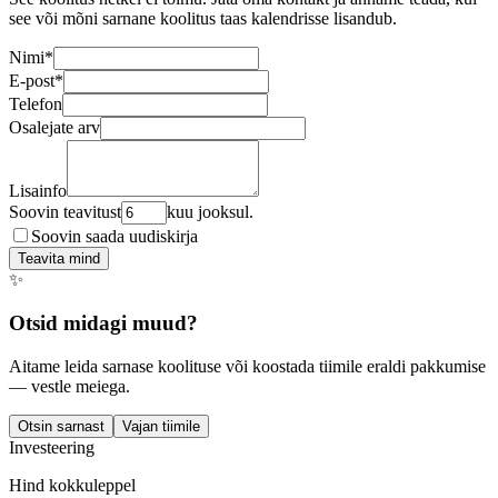
see või mõni sarnane koolitus taas kalendrisse lisandub.
Nimi
*
E-post
*
Telefon
Osalejate arv
Lisainfo
Soovin teavitust
kuu jooksul.
Soovin saada uudiskirja
Teavita mind
✨
Otsid midagi muud?
Aitame leida sarnase koolituse või koostada tiimile eraldi pakkumise
— vestle meiega.
Otsin sarnast
Vajan tiimile
Investeering
Hind kokkuleppel