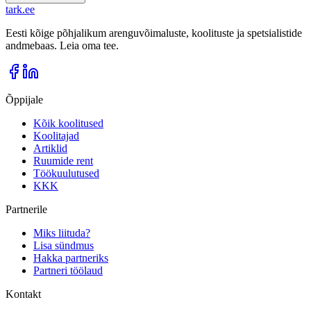
tark
.
ee
Eesti kõige põhjalikum arenguvõimaluste, koolituste ja spetsialistide
andmebaas. Leia oma tee.
Õppijale
Kõik koolitused
Koolitajad
Artiklid
Ruumide rent
Töökuulutused
KKK
Partnerile
Miks liituda?
Lisa sündmus
Hakka partneriks
Partneri töölaud
Kontakt