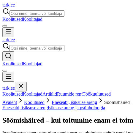
tark
.
ee
Koolitused
Koolitajad
tark
.
ee
Koolitused
Koolitajad
tark
.
ee
Koolitused
Koolitajad
Artiklid
Ruumide rent
Töökuulutused
Avaleht
Koolitused
Eneseabi, isiksuse areng
Söömishäired –
Eneseabi, isiksuse areng
Isiksuse areng ja psühholoogia
Söömishäired – kui toitumine enam ei toim
Igapäevastes tegevustes ning nende osavas juhtimises peitub sageli mei