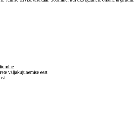
oitumine
ete väljakujunemise eest
ast