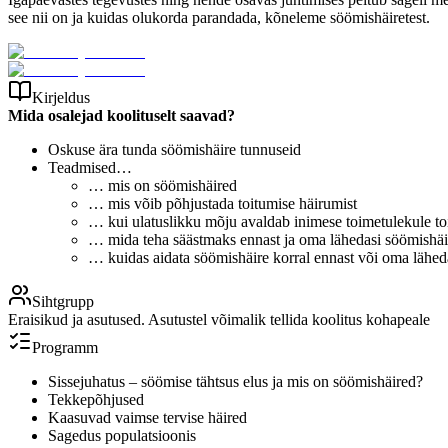
see nii on ja kuidas olukorda parandada, kõneleme söömishäiretest.
Kirjeldus
Mida osalejad koolituselt saavad?
Oskuse ära tunda söömishäire tunnuseid
Teadmised…
… mis on söömishäired
… mis võib põhjustada toitumise häirumist
… kui ulatuslikku mõju avaldab inimese toimetulekule t
… mida teha säästmaks ennast ja oma lähedasi söömishäir
… kuidas aidata söömishäire korral ennast või oma lähed
Sihtgrupp
Eraisikud ja asutused. Asutustel võimalik tellida koolitus kohapeale
Programm
Sissejuhatus – söömise tähtsus elus ja mis on söömishäired?
Tekkepõhjused
Kaasuvad vaimse tervise häired
Sagedus populatsioonis