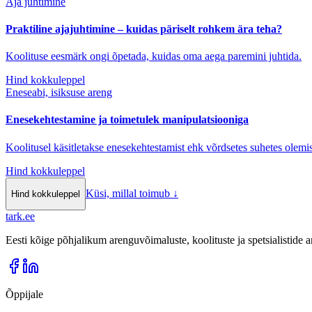
Aja juhtimine
Praktiline ajajuhtimine – kuidas päriselt rohkem ära teha?
Koolituse eesmärk ongi õpetada, kuidas oma aega paremini juhtida.
Hind kokkuleppel
Eneseabi, isiksuse areng
Enesekehtestamine ja toimetulek manipulatsiooniga
Koolitusel käsitletakse enesekehtestamist ehk võrdsetes suhetes olemis
Hind kokkuleppel
Küsi, millal toimub
↓
Hind kokkuleppel
tark
.
ee
Eesti kõige põhjalikum arenguvõimaluste, koolituste ja spetsialistide
Õppijale