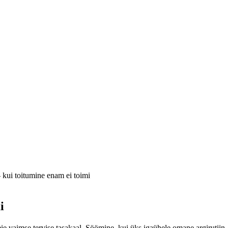
 kui toitumine enam ei toimi
i
e vaimse tervise tasakaal. Söömine, kui üks igaühele omane argirutiin, v