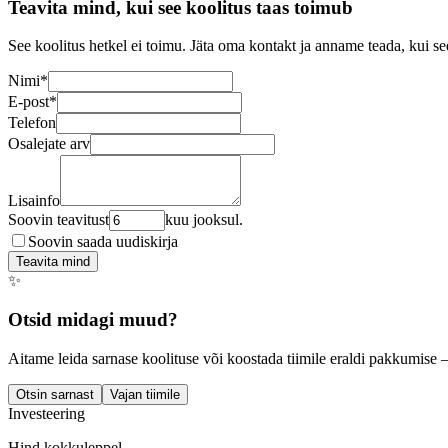
Teavita mind, kui see koolitus taas toimub
See koolitus hetkel ei toimu. Jäta oma kontakt ja anname teada, kui se
Nimi
*
E-post
*
Telefon
Osalejate arv
Lisainfo
Soovin teavitust
kuu jooksul.
Soovin saada uudiskirja
Teavita mind
✨
Otsid midagi muud?
Aitame leida sarnase koolituse või koostada tiimile eraldi pakkumise 
Otsin sarnast
Vajan tiimile
Investeering
Hind kokkuleppel