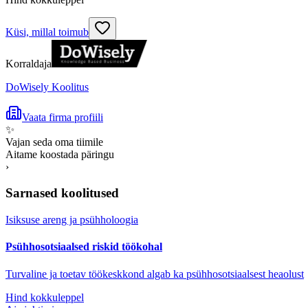
Küsi, millal toimub
Korraldaja
DoWisely Koolitus
Vaata firma profiili
✨
Vajan seda oma tiimile
Aitame koostada päringu
›
Sarnased koolitused
Isiksuse areng ja psühholoogia
Psühhosotsiaalsed riskid töökohal
Turvaline ja toetav töökeskkond algab ka psühhosotsiaalsest heaolust
Hind kokkuleppel