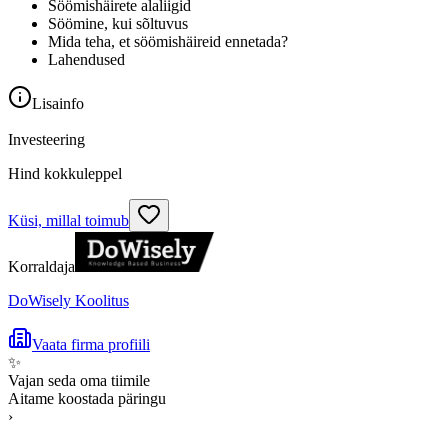
Söömishäirete alaliigid
Söömine, kui sõltuvus
Mida teha, et söömishäireid ennetada?
Lahendused
Lisainfo
Investeering
Hind kokkuleppel
Küsi, millal toimub
Korraldaja
DoWisely Koolitus
Vaata firma profiili
✨
Vajan seda oma tiimile
Aitame koostada päringu
›