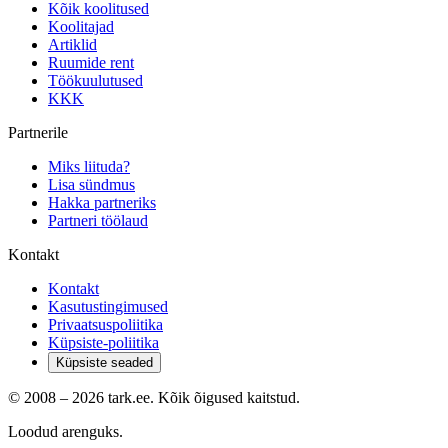
Kõik koolitused
Koolitajad
Artiklid
Ruumide rent
Töökuulutused
KKK
Partnerile
Miks liituda?
Lisa sündmus
Hakka partneriks
Partneri töölaud
Kontakt
Kontakt
Kasutustingimused
Privaatsuspoliitika
Küpsiste-poliitika
Küpsiste seaded
© 2008 –
2026
tark.ee. Kõik õigused kaitstud.
Loodud arenguks.