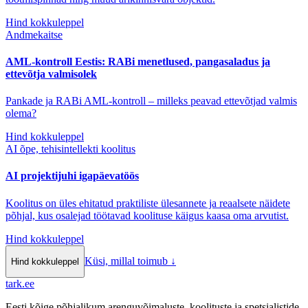
Hind kokkuleppel
Andmekaitse
AML-kontroll Eestis: RABi menetlused, pangasaladus ja
ettevõtja valmisolek
Pankade ja RABi AML-kontroll – milleks peavad ettevõtjad valmis
olema?
Hind kokkuleppel
AI õpe, tehisintellekti koolitus
AI projektijuhi igapäevatöös
Koolitus on üles ehitatud praktiliste ülesannete ja reaalsete näidete
põhjal, kus osalejad töötavad koolituse käigus kaasa oma arvutist.
Hind kokkuleppel
Küsi, millal toimub
↓
Hind kokkuleppel
tark
.
ee
Eesti kõige põhjalikum arenguvõimaluste, koolituste ja spetsialistide