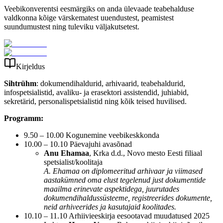
Veebikonverentsi eesmärgiks on anda ülevaade teabehalduse
valdkonna kõige värskematest uuendustest, peamistest
suundumustest ning tuleviku väljakutsetest.
Kirjeldus
Sihtrühm
: dokumendihaldurid, arhivaarid, teabehaldurid,
infospetsialistid, avaliku- ja erasektori assistendid, juhiabid,
sekretärid, personalispetsialistid ning kõik teised huvilised.
Programm:
9.50 – 10.00 Kogunemine veebikeskkonda
10.00 – 10.10 Päevajuhi avasõnad
Anu Ehamaa
, Krka d.d., Novo mesto Eesti filiaal
spetsialist/koolitaja
A. Ehamaa on diplomeeritud arhivaar ja viimased
aastakümned oma elust tegelenud just dokumentide
maailma erinevate aspektidega, juurutades
dokumendihaldussüsteeme, registreerides dokumente,
neid arhiveerides ja kasutajaid koolitades.
10.10 – 11.10 Arhiivieeskirja eesootavad muudatused 2025