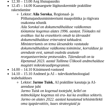
12.30 – 13.00 Aeg lõunapausiks
12.45 – 14.00 Kaasaegsete liigitusskeemide praktiline
rakendamine
Lektor:
Aila Soroka
, Regionaal- ja
Põllumajandusministeeriumi maapoliitika ja riigivara
osakonna nõunik
Aila Sorokal on dokumendihalduse valdkonnas
töötamise kogemus alates 1996. aastast. Töötades nii
avalikus- kui ka erasektoris omab ta ülevaadet
dokumendihalduse erinevatest tahkudest.
Ministeeriumis on tema ülesandeks vastutada
dokumendihalduse valdkonna toimimise, korralduse ja
arenduste eest, samuti osaleda asutuste
reorganiseerimise protsessides. Täiendavalt on ta
lõpetanud 2023. aastal Tallinna Ülikooli andmehalduse
magistri mikrokraadiprogrammi.
14.00 – 14.10 Küsimused-vastused
14.10 – 15.10 Andmed ja AI – tulevikutehnoloogiad
teabehalduses
Lektor:
Jarmo Tuisk
, AI praktiline kasutaja ja AI-
arenduse juht
Jarmo Tuisk on kogenud tootejuht, kellel on
mitmekülgne kogemus nii era- kui ka avalikus sektoris.
Jarmo on alates 2022. aastast kasutanud tehisintellekti
oma igapäevatöös, luues strateegiaid ja