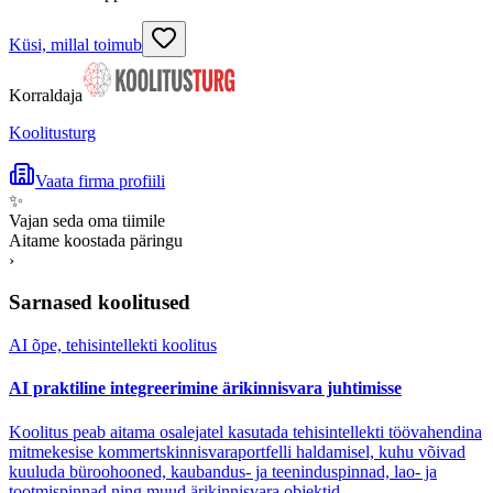
Küsi, millal toimub
Korraldaja
Koolitusturg
Vaata firma profiili
✨
Vajan seda oma tiimile
Aitame koostada päringu
›
Sarnased koolitused
AI õpe, tehisintellekti koolitus
AI praktiline integreerimine ärikinnisvara juhtimisse
Koolitus peab aitama osalejatel kasutada tehisintellekti töövahendina
mitmekesise kommertskinnisvaraportfelli haldamisel, kuhu võivad
kuuluda büroohooned, kaubandus- ja teeninduspinnad, lao- ja
tootmispinnad ning muud ärikinnisvara objektid.