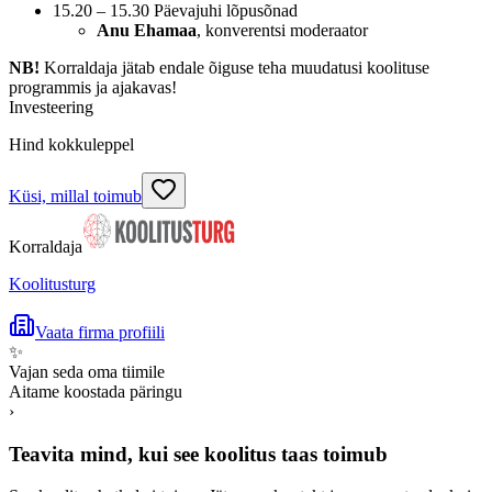
15.20 – 15.30 Päevajuhi lõpusõnad
Anu Ehamaa
, konverentsi moderaator
NB!
Korraldaja jätab endale õiguse teha muudatusi koolituse
programmis ja ajakavas!
Investeering
Hind kokkuleppel
Küsi, millal toimub
Korraldaja
Koolitusturg
Vaata firma profiili
✨
Vajan seda oma tiimile
Aitame koostada päringu
›
Teavita mind, kui see koolitus taas toimub