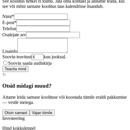
See koolitus hetkel ei toimu. Jäta oma kontakt ja anname teada, kui
see või mõni sarnane koolitus taas kalendrisse lisandub.
Nimi
*
E-post
*
Telefon
Osalejate arv
Lisainfo
Soovin teavitust
kuu jooksul.
Soovin saada uudiskirja
Teavita mind
✨
Otsid midagi muud?
Aitame leida sarnase koolituse või koostada tiimile eraldi pakkumise
— vestle meiega.
Otsin sarnast
Vajan tiimile
Investeering
Hind kokkuleppel