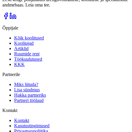
andmebaas. Leia oma tee.
Õppijale
Kõik koolitused
Koolitajad
Artiklid
Ruumide rent
Töökuulutused
KKK
Partnerile
Miks liituda?
Lisa sündmus
Hakka partneriks
Partneri töölaud
Kontakt
Kontakt
Kasutustingimused
Privaatsuspoliitika