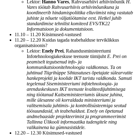
Lektor:
Hanno Vares
, Rahvusarhiivi arhiivinõunik
H.
Vares töötab Rahvusarhiivis arhiivinõunikuna ja
koordineerib hindamispoliitika elluviimist ning vastutab
juhiste ja nõuete väljatöötamise eest. Hetkel juhib
standardimise tehnilist komiteed EVS/TK22
Informatsioon ja dokumentatsioon.
11.10 – 11.20 Küsimused-vastused
11.20 – 12.20 Kuidas tagada teabehalduse terviklikkus
organisatsioonis?
Lektor:
Enely Prei
, Rahandusministeeriumi
Infotehnoloogiakeskuse teenuste tiimijuht
E. Prei on
peamiselt tegutsenud info- ja
kommunikatsioonitehnoloogia valdkonnas. Ta on
juhtinud Tiigrihüppe Sihtasutuses õpetajate sülearvutite
hankeprojekti ja koolide IKT taristu valdkonda. Samuti
tegelenud Siseministeeriumi infotehnoloogia- ja
arenduskeskuses IKT teenuste kvaliteedijuhtimisega
ning töötanud Kaitseministeeriumis üksuse juhina,
mille ülesanne oli korraldada ministeeriumi ja
valitsemisala juhtimis- ja kontrollisüsteemiga seotud
töösuundasid, sh teabehaldust. Enely on õpetanud
andmebaaside projekteerimist ja programmeerimist
Tallinna Ülikooli informaatika tudengitele ning
valikainena ka gümnasistidele.
12.20 – 12.30 Küsimused-vastused