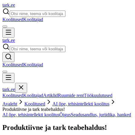
tark
.
ee
Koolitused
Koolitajad
tark
.
ee
Koolitused
Koolitajad
tark
.
ee
Koolitused
Koolitajad
Artiklid
Ruumide rent
Töökuulutused
Avaleht
Koolitused
AI õpe, tehisintellekti koolitus
Produktiivne ja tark teabehaldus!
AI õpe, tehisintellekti koolitus
Õigus
Seadusandlus, juriidika, hanked
Produktiivne ja tark teabehaldus!