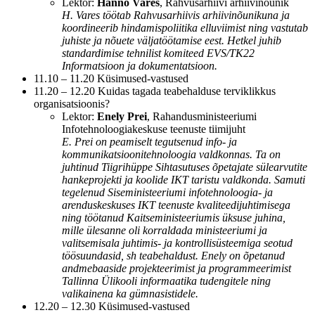
Lektor:
Hanno Vares
, Rahvusarhiivi arhiivinõunik
H. Vares töötab Rahvusarhiivis arhiivinõunikuna ja
koordineerib hindamispoliitika elluviimist ning vastutab
juhiste ja nõuete väljatöötamise eest. Hetkel juhib
standardimise tehnilist komiteed EVS/TK22
Informatsioon ja dokumentatsioon.
11.10 – 11.20 Küsimused-vastused
11.20 – 12.20 Kuidas tagada teabehalduse terviklikkus
organisatsioonis?
Lektor:
Enely Prei
, Rahandusministeeriumi
Infotehnoloogiakeskuse teenuste tiimijuht
E. Prei on peamiselt tegutsenud info- ja
kommunikatsioonitehnoloogia valdkonnas. Ta on
juhtinud Tiigrihüppe Sihtasutuses õpetajate sülearvutite
hankeprojekti ja koolide IKT taristu valdkonda. Samuti
tegelenud Siseministeeriumi infotehnoloogia- ja
arenduskeskuses IKT teenuste kvaliteedijuhtimisega
ning töötanud Kaitseministeeriumis üksuse juhina,
mille ülesanne oli korraldada ministeeriumi ja
valitsemisala juhtimis- ja kontrollisüsteemiga seotud
töösuundasid, sh teabehaldust. Enely on õpetanud
andmebaaside projekteerimist ja programmeerimist
Tallinna Ülikooli informaatika tudengitele ning
valikainena ka gümnasistidele.
12.20 – 12.30 Küsimused-vastused