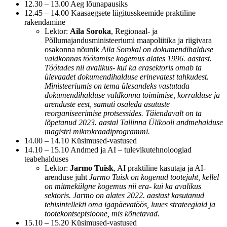
12.30 – 13.00 Aeg lõunapausiks
12.45 – 14.00 Kaasaegsete liigitusskeemide praktiline
rakendamine
Lektor:
Aila Soroka
, Regionaal- ja
Põllumajandusministeeriumi maapoliitika ja riigivara
osakonna nõunik
Aila Sorokal on dokumendihalduse
valdkonnas töötamise kogemus alates 1996. aastast.
Töötades nii avalikus- kui ka erasektoris omab ta
ülevaadet dokumendihalduse erinevatest tahkudest.
Ministeeriumis on tema ülesandeks vastutada
dokumendihalduse valdkonna toimimise, korralduse ja
arenduste eest, samuti osaleda asutuste
reorganiseerimise protsessides. Täiendavalt on ta
lõpetanud 2023. aastal Tallinna Ülikooli andmehalduse
magistri mikrokraadiprogrammi.
14.00 – 14.10 Küsimused-vastused
14.10 – 15.10 Andmed ja AI – tulevikutehnoloogiad
teabehalduses
Lektor:
Jarmo Tuisk
, AI praktiline kasutaja ja AI-
arenduse juht
Jarmo Tuisk on kogenud tootejuht, kellel
on mitmekülgne kogemus nii era- kui ka avalikus
sektoris. Jarmo on alates 2022. aastast kasutanud
tehisintellekti oma igapäevatöös, luues strateegiaid ja
tootekontseptsioone, mis kõnetavad.
15.10 – 15.20 Küsimused-vastused