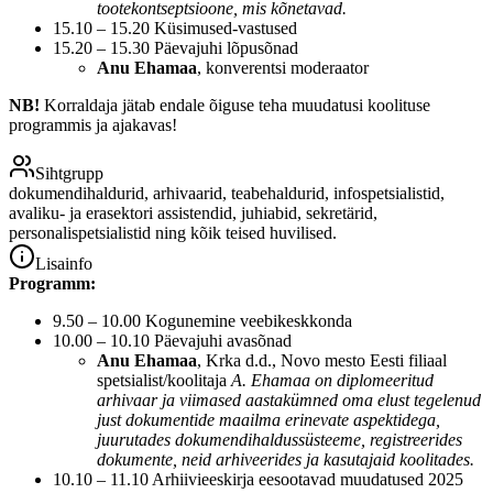
tootekontseptsioone, mis kõnetavad.
15.10 – 15.20 Küsimused-vastused
15.20 – 15.30 Päevajuhi lõpusõnad
Anu Ehamaa
, konverentsi moderaator
NB!
Korraldaja jätab endale õiguse teha muudatusi koolituse
programmis ja ajakavas!
Sihtgrupp
dokumendihaldurid, arhivaarid, teabehaldurid, infospetsialistid,
avaliku- ja erasektori assistendid, juhiabid, sekretärid,
personalispetsialistid ning kõik teised huvilised.
Lisainfo
Programm:
9.50 – 10.00 Kogunemine veebikeskkonda
10.00 – 10.10 Päevajuhi avasõnad
Anu Ehamaa
, Krka d.d., Novo mesto Eesti filiaal
spetsialist/koolitaja
A. Ehamaa on diplomeeritud
arhivaar ja viimased aastakümned oma elust tegelenud
just dokumentide maailma erinevate aspektidega,
juurutades dokumendihaldussüsteeme, registreerides
dokumente, neid arhiveerides ja kasutajaid koolitades.
10.10 – 11.10 Arhiivieeskirja eesootavad muudatused 2025