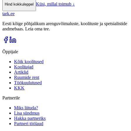
Küsi, millal toimub
↓
Hind kokkuleppel
tark
.
ee
Eesti kõige põhjalikum arenguvõimaluste, koolituste ja spetsialistide
andmebaas. Leia oma tee.
Õppijale
Kõik koolitused
Koolitajad
Artiklid
Ruumide rent
Töökuulutused
KKK
Partnerile
Miks liituda?
Lisa sündmus
Hakka partneriks
Partneri töölaud