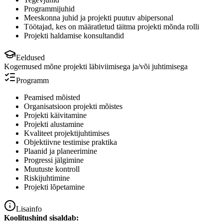
Programmijuhid
Meeskonna juhid ja projekti puutuv abipersonal
Töötajad, kes on määratletud täitma projekti mõnda rolli
Projekti haldamise konsultandid
Eeldused
Kogemused mõne projekti läbiviimisega ja/või juhtimisega
Programm
Peamised mõisted
Organisatsioon projekti mõistes
Projekti käivitamine
Projekti alustamine
Kvaliteet projektijuhtimises
Objektiivne testimise praktika
Plaanid ja planeerimine
Progressi jälgimine
Muutuste kontroll
Riskijuhtimine
Projekti lõpetamine
Lisainfo
Koolitushind sisaldab: