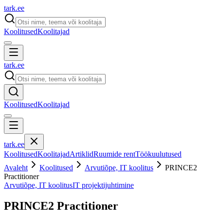
tark
.
ee
Koolitused
Koolitajad
tark
.
ee
Koolitused
Koolitajad
tark
.
ee
Koolitused
Koolitajad
Artiklid
Ruumide rent
Töökuulutused
Avaleht
Koolitused
Arvutiõpe, IT koolitus
PRINCE2
Practitioner
Arvutiõpe, IT koolitus
IT projektijuhtimine
PRINCE2 Practitioner