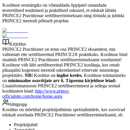
Koolituse eesmärgiks on võimaldada õppijatel omandada
teoreetilised teadmised ja praktilised oskused, et edukalt läbida
PRINCE2 Practitionar sertifitseerimiseksam ning töötada ja juhtida
PRINCE2 meetodi põhiselt projekte.
Kirjeldus
PRINCE2 Practitioner on teine osa PRINCE2 eksamitest, mis
valmistab ette sertifitseeritud PRINCE2® praktikuks.
Koolituse hind
sisaldab PRINCE2 Practitioner sertifitseerimiseksami sooritamist!
Koolituse viib läbi sertifitseeritud PRINCE2 koolitaja, kes omab
pikaajalisi kogemusi meetodi rakendamisel erinevate suurustega
projektides.
NB!
Koolitus on
inglise keeles.
Koolituse toimumiseks
on
minimaalne osavõtjate arv 6.
Täpsema kirjelduse leiad:
Lisainformatsiooni PRINCE2 sertifitseerimisest ja sellega seotud
koolitustest leiad:
http://www.prince-
officialsite.com/home/home.aspx
Sihtgrupp
Koolitus on mõeldud projektijuthtimis spetsialistidele, kes soovivad
edukalt sooritada PRINCE2 Practitioner sertifitseerimiseksami, sh:
Projektijuhid
Tegevjuhid