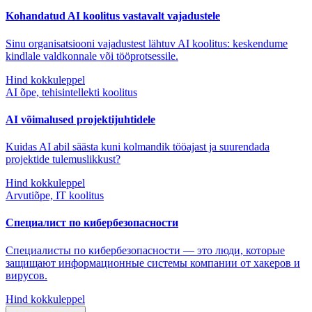
Kohandatud AI koolitus vastavalt vajadustele
Sinu organisatsiooni vajadustest lähtuv AI koolitus: keskendume
kindlale valdkonnale või tööprotsessile.
Hind kokkuleppel
AI õpe, tehisintellekti koolitus
AI võimalused projektijuhtidele
Kuidas AI abil säästa kuni kolmandik tööajast ja suurendada
projektide tulemuslikkust?
Hind kokkuleppel
Arvutiõpe, IT koolitus
Специалист по кибербезопасности
Специалисты по кибербезопасности — это люди, которые
защищают информационные системы компании от хакеров и
вирусов.
Hind kokkuleppel