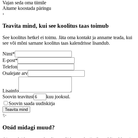
Vajan seda oma tiimile
Aitame koostada päringu
›
Teavita mind, kui see koolitus taas toimub
See koolitus hetkel ei toimu. Jäta oma kontakt ja anname teada, kui
see või mõni sarnane koolitus taas kalendrisse lisandub.
Nimi
*
E-post
*
Telefon
Osalejate arv
Lisainfo
Soovin teavitust
kuu jooksul.
Soovin saada uudiskirja
Teavita mind
✨
Otsid midagi muud?