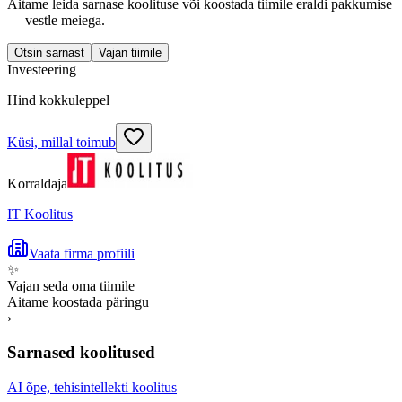
Aitame leida sarnase koolituse või koostada tiimile eraldi pakkumise
— vestle meiega.
Otsin sarnast
Vajan tiimile
Investeering
Hind kokkuleppel
Küsi, millal toimub
Korraldaja
IT Koolitus
Vaata firma profiili
✨
Vajan seda oma tiimile
Aitame koostada päringu
›
Sarnased koolitused
AI õpe, tehisintellekti koolitus