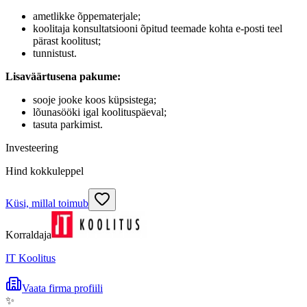
ametlikke õppematerjale;
koolitaja konsultatsiooni õpitud teemade kohta e-posti teel
pärast koolitust;
tunnistust.
Lisaväärtusena pakume:
sooje jooke koos küpsistega;
lõunasööki igal koolituspäeval;
tasuta parkimist.
Investeering
Hind kokkuleppel
Küsi, millal toimub
Korraldaja
IT Koolitus
Vaata firma profiili
✨