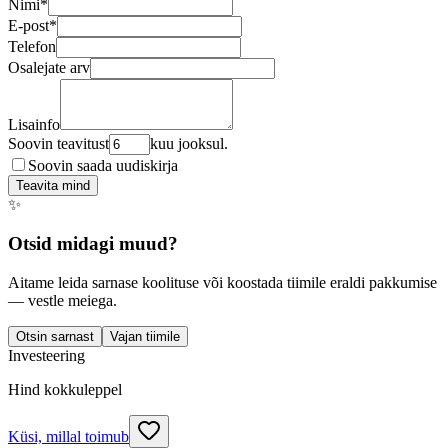
Nimi
*
E-post
*
Telefon
Osalejate arv
Lisainfo
Soovin teavitust
kuu jooksul.
Soovin saada uudiskirja
Teavita mind
✨
Otsid midagi muud?
Aitame leida sarnase koolituse või koostada tiimile eraldi pakkumise
— vestle meiega.
Otsin sarnast
Vajan tiimile
Investeering
Hind kokkuleppel
Küsi, millal toimub