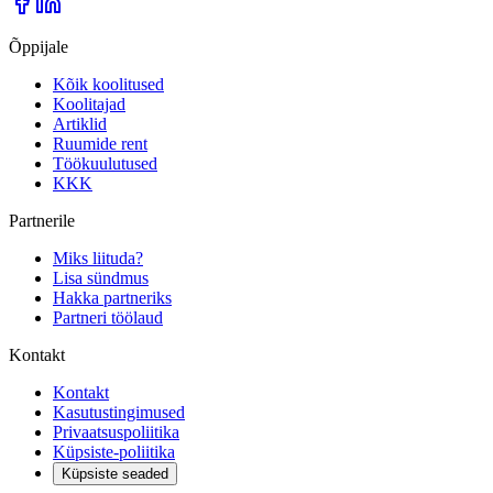
Õppijale
Kõik koolitused
Koolitajad
Artiklid
Ruumide rent
Töökuulutused
KKK
Partnerile
Miks liituda?
Lisa sündmus
Hakka partneriks
Partneri töölaud
Kontakt
Kontakt
Kasutustingimused
Privaatsuspoliitika
Küpsiste-poliitika
Küpsiste seaded