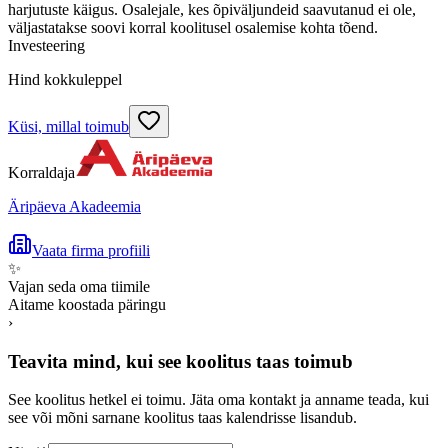
harjutuste käigus. Osalejale, kes õpiväljundeid saavutanud ei ole,
väljastatakse soovi korral koolitusel osalemise kohta tõend.
Investeering
Hind kokkuleppel
Küsi, millal toimub
Korraldaja
Äripäeva Akadeemia
Vaata firma profiili
✨
Vajan seda oma tiimile
Aitame koostada päringu
›
Teavita mind, kui see koolitus taas toimub
See koolitus hetkel ei toimu. Jäta oma kontakt ja anname teada, kui
see või mõni sarnane koolitus taas kalendrisse lisandub.