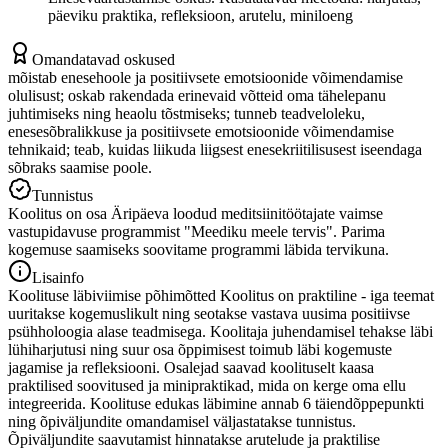
päeviku praktika, refleksioon, arutelu, miniloeng
Omandatavad oskused
mõistab enesehoole ja positiivsete emotsioonide võimendamise
olulisust; oskab rakendada erinevaid võtteid oma tähelepanu
juhtimiseks ning heaolu tõstmiseks; tunneb teadveloleku,
enesesõbralikkuse ja positiivsete emotsioonide võimendamise
tehnikaid; teab, kuidas liikuda liigsest enesekriitilisusest iseendaga
sõbraks saamise poole.
Tunnistus
Koolitus on osa Äripäeva loodud meditsiinitöötajate vaimse
vastupidavuse programmist "Meediku meele tervis". Parima
kogemuse saamiseks soovitame programmi läbida tervikuna.
Lisainfo
Koolituse läbiviimise põhimõtted Koolitus on praktiline - iga teemat
uuritakse kogemuslikult ning seotakse vastava uusima positiivse
psühholoogia alase teadmisega. Koolitaja juhendamisel tehakse läbi
lühiharjutusi ning suur osa õppimisest toimub läbi kogemuste
jagamise ja refleksiooni. Osalejad saavad koolituselt kaasa
praktilised soovitused ja minipraktikad, mida on kerge oma ellu
integreerida. Koolituse edukas läbimine annab 6 täiendõppepunkti
ning õpiväljundite omandamisel väljastatakse tunnistus.
Õpiväljundite saavutamist hinnatakse arutelude ja praktilise