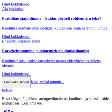
Hind kokkuleppel
Aja juhtimine
Praktiline ajajuhtimine – kuidas päriselt rohkem ära teha?
Koolituse eesmärk ongi õpetada, kuidas oma aega paremini juhtida.
Hind kokkuleppel
Eneseabi, isiksuse areng
Enesekehtestamine ja toimetulek manipulatsiooniga
Koolitusel käsitletakse enesekehtestamist ehk võrdsetes suhetes
olemist.
Hind kokkuleppel
Küsi, millal toimub
↓
Hind kokkuleppel
tark
.
ee
Eesti kõige põhjalikum arenguvõimaluste, koolituste ja spetsialistide
andmebaas. Leia oma tee.