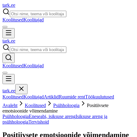
tark
.
ee
Koolitused
Koolitajad
tark
.
ee
Koolitused
Koolitajad
tark
.
ee
Koolitused
Koolitajad
Artiklid
Ruumide rent
Töökuulutused
Avaleht
Koolitused
Psühholoogia
Positiivsete
emotsioonide võimendamine
Psühholoogia
Eneseabi, isiksuse areng
Isiksuse areng ja
psühholoogia
Tervishoid
Positiivsete emotsioonide võimendamine