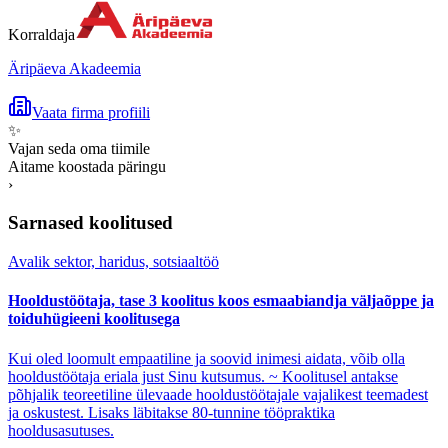
Korraldaja
Äripäeva Akadeemia
Vaata firma profiili
✨
Vajan seda oma tiimile
Aitame koostada päringu
›
Sarnased koolitused
Avalik sektor, haridus, sotsiaaltöö
Hooldustöötaja, tase 3 koolitus koos esmaabiandja väljaõppe ja
toiduhügieeni koolitusega
Kui oled loomult empaatiline ja soovid inimesi aidata, võib olla
hooldustöötaja eriala just Sinu kutsumus. ~ Koolitusel antakse
põhjalik teoreetiline ülevaade hooldustöötajale vajalikest teemadest
ja oskustest. Lisaks läbitakse 80-tunnine tööpraktika
hooldusasutuses.