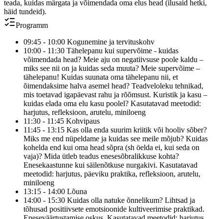
teada, kuidas märgata ja võimendada oma elus head (ilusaid hetki,
häid tundeid).
Programm
09:45 - 10:00 Kogunemine ja tervituskohv
10:00 - 11:30 Tähelepanu kui supervõime - kuidas
võimendada head? Meie aju on negatiivsuse poole kaldu –
miks see nii on ja kuidas seda muuta? Meie supervõime –
tähelepanu! Kuidas suunata oma tähelepanu nii, et
õimendaksime halva asemel head? Teadveloleku tehnikad,
mis toetavad igapäevast rahu ja rõõmsust. Kuristik ja kasu –
kuidas elada oma elu kasu poolel? Kasutatavad meetodid:
harjutus, refleksioon, arutelu, miniloeng
11:30 - 11:45 Kohvipaus
11:45 - 13:15 Kas olla enda suurim kriitik või hooliv sõber?
Miks me end nüpeldame ja kuidas see meile mõjub? Kuidas
kohelda end kui oma head sõpra (sh öelda ei, kui seda on
vaja)? Mida ütleb teadus enesesõbralikkuse kohta?
Enesekaastunne kui säilenõtkuse nurgakivi. Kasutatavad
meetodid: harjutus, päeviku praktika, refleksioon, arutelu,
miniloeng
13:15 - 14:00 Lõuna
14:00 - 15:30 Kuidas olla natuke õnnelikum? Lihtsad ja
tõhusad positiivsete emotsioonide kultiveerimise praktikad.
Eneseväärtustamise oskus. Kasutatavad meetodid: harjutus,