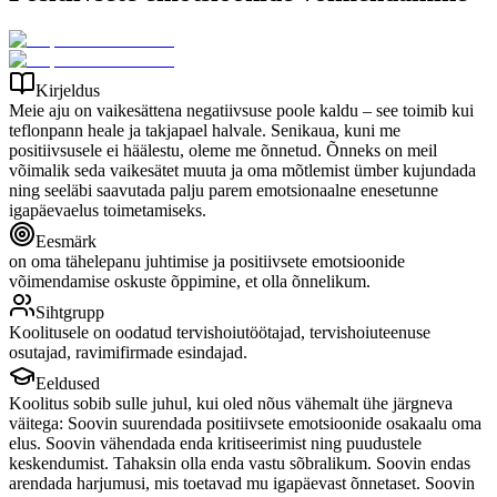
Kirjeldus
Meie aju on vaikesättena negatiivsuse poole kaldu – see toimib kui
teflonpann heale ja takjapael halvale. Senikaua, kuni me
positiivsusele ei häälestu, oleme me õnnetud. Õnneks on meil
võimalik seda vaikesätet muuta ja oma mõtlemist ümber kujundada
ning seeläbi saavutada palju parem emotsionaalne enesetunne
igapäevaelus toimetamiseks.
Eesmärk
on oma tähelepanu juhtimise ja positiivsete emotsioonide
võimendamise oskuste õppimine, et olla õnnelikum.
Sihtgrupp
Koolitusele on oodatud tervishoiutöötajad, tervishoiuteenuse
osutajad, ravimifirmade esindajad.
Eeldused
Koolitus sobib sulle juhul, kui oled nõus vähemalt ühe järgneva
väitega: Soovin suurendada positiivsete emotsioonide osakaalu oma
elus. Soovin vähendada enda kritiseerimist ning puudustele
keskendumist. Tahaksin olla enda vastu sõbralikum. Soovin endas
arendada harjumusi, mis toetavad mu igapäevast õnnetaset. Soovin