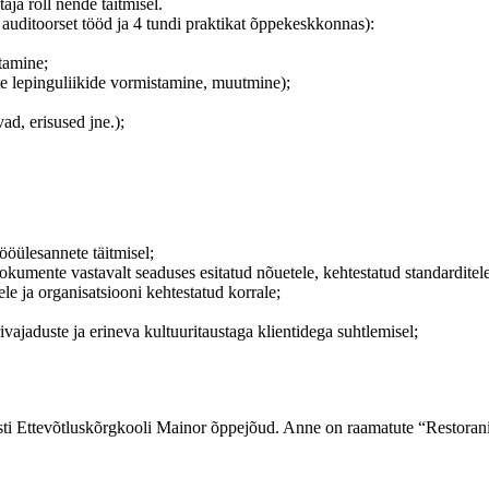
aja roll nende täitmisel.
auditoorset tööd ja 4 tundi praktikat õppekeskkonnas):
tamine;
e lepinguliikide vormistamine, muutmine);
ad, erisused jne.);
tööülesannete täitmisel;
okumente vastavalt seaduses esitatud nõuetele, kehtestatud standarditele
e ja organisatsiooni kehtestatud korrale;
ivajaduste ja erineva kultuuritaustaga klientidega suhtlemisel;
i Ettevõtluskõrgkooli Mainor õppejõud. Anne on raamatute “Restoranite