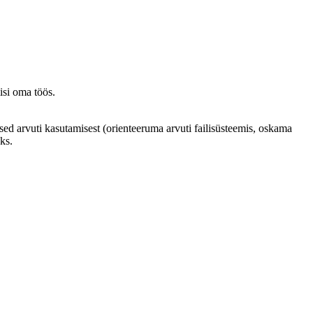
isi oma töös.
d arvuti kasutamisest (orienteeruma arvuti failisüsteemis, oskama
ks.