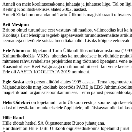
Anneli on meie koolitusosakonna juhataja ja juhatuse liige. Tal on ligi
Reiting Koolituskeskuses alates 2002. aastast.
Anneli Zirkel on omandanud Tartu Ülikoolis magistrikraadi rahvatervis
Brit Mesipuu
Brit on olnud turunduse eest vastutav nii raadios, välimeedias kui ka h
Koolitaja Brit Mesipuu tegeleb igapäevaselt turundusteemaliste artiklit
teemadega ettevõtete sotsiaalmeediakanalid. Lisaks kõigele eelnevale vi
Erle Nõmm
on lõpetanud Tartu Ülikooli filosoofiateaduskonna (1993
Kultuurikolledžis. VKKs juhendas ka muukeelsete huvijuhtide praktikat
mitmetes rahvusvahelistes projektides ning töötanud õpetajana vene no
Kaasautorluses Reet Valgmaaga on ilmunud nii eesti kui vene keeles 
Erle oli AASTA KOOLITAJA 2019 nominent.
Egle Saska
teeb personalitööd alates 1995 aastast. Tema kogemustepa
Majanduskoolis ning koolitab koostöös PARE ja EBS Juhtimiskoolitus
magistrikraadi organisatsioonikäitumises. Tema panust personalitöötaj
Helis Oidekivi
on lõpetanud Tartu Ülikooli eesti ja soome-ugri keelete
edasi nii eesti- kui muukeelsetele õppijatele, nii täiskasvanuile kui ko
Hille Raud
Hille töötab hetkel SA Õigusteenuste Büroo juhatajana.
Hariduselt on Hille Tartu Ülikooli õigusteaduskonna lõpetanud jurist.