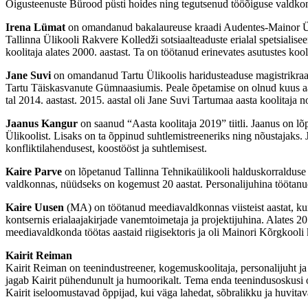
Õigusteenuste Bürood püsti hoides ning tegutsenud tööõiguse valdkonn
Irena Lümat
on omandanud bakalaureuse kraadi Audentes-Mainor Ülikoo
Tallinna Ülikooli Rakvere Kolledži sotsiaalteaduste erialal spetsialis
koolitaja alates 2000. aastast. Ta on töötanud erinevates asutustes ko
Jane Suvi
on omandanud Tartu Ülikoolis haridusteaduse magistrikraadi 
Tartu Täiskasvanute Gümnaasiumis. Peale õpetamise on olnud kuus aast
tal 2014. aastast. 2015. aastal oli Jane Suvi Tartumaa aasta koolitaja 
Jaanus Kangur
on saanud “Aasta koolitaja 2019” tiitli. Jaanus on l
Ülikoolist. Lisaks on ta õppinud suhtlemistreeneriks ning nõustajaks.
konfliktilahendusest, koostööst ja suhtlemisest.
Kaire Parve
on lõpetanud Tallinna Tehnikaülikooli halduskorralduse e
valdkonnas, nüüdseks on kogemust 20 aastat. Personalijuhina töötanud
Kaire Uusen
(MA) on töötanud meediavaldkonnas viisteist aastat, kuni 
kontsernis erialaajakirjade vanemtoimetaja ja projektijuhina. Alates 
meediavaldkonda töötas aastaid riigisektoris ja oli Mainori Kõrgkooli k
Kairit Reiman
Kairit Reiman on teenindustreener, kogemuskoolitaja, personalijuht ja 
jagab Kairit pühendunult ja humoorikalt. Tema enda teenindusoskusi on 
Kairit iseloomustavad õppijad, kui väga lahedat, sõbralikku ja huvita