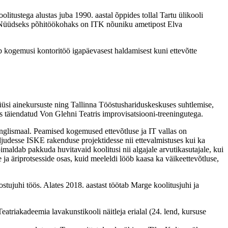
litustega alustas juba 1990. aastal õppides tollal Tartu ülikooli
es. Nüüdseks põhitöökohaks on ITK nõuniku ametipost Elva
b kogemusi kontoritöö igapäevasest haldamisest kuni ettevõtte
üsi ainekursuste ning Tallinna Tööstushariduskeskuses suhtlemise,
s täiendatud Von Glehni Teatris improvisatsiooni-treeningutega.
Inglismaal. Peamised kogemused ettevõtluse ja IT vallas on
ljudesse ISKE rakenduse projektidesse nii ettevalmistuses kui ka
imaldab pakkuda huvitavaid koolitusi nii algajale arvutikasutajale, kui
e ja äriprotsesside osas, kuid meeleldi lööb kaasa ka väikeettevõtluse,
tujuhi töös. Alates 2018. aastast töötab Marge koolitusjuhi ja
eatriakadeemia lavakunstikooli näitleja erialal (24. lend, kursuse