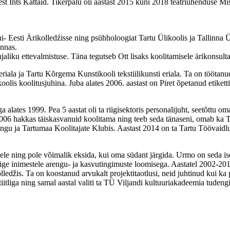
 Ints Kattaid. Tikerpalu oli aastast 2015 kuni 2018 teatriühenduse M
i- Eesti Ärikolledźisse ning psühholoogiat Tartu Ülikoolis ja Tallinna
nnas.
hjaliku ettevalmistuse. Täna tegutseb Ott lisaks koolitamisele ärikonsult
iala ja Tartu Kõrgema Kunstikooli tekstiilikunsti eriala. Ta on töötanu
olis koolitusjuhina. Juba alates 2006. aastast on Piret õpetanud etikett
alates 1999. Pea 5 aastat oli ta riigisektoris personalijuht, seetõttu 
. 2006 hakkas täiskasvanuid koolitama ning teeb seda tänaseni, omab ka T
ngu ja Tartumaa Koolitajate Klubis. Aastast 2014 on ta Tartu Töövaidlu
le ning pole võimalik eksida, kui oma südant järgida. Urmo on seda ise
e inimestele arengu- ja kasvutingimuste loomisega. Aastatel 2002-2017
olledžis. Ta on koostanud arvukalt projektitaotlusi, neid juhtinud kui
itliga ning samal aastal valiti ta TÜ Viljandi kultuuriakadeemia tuden