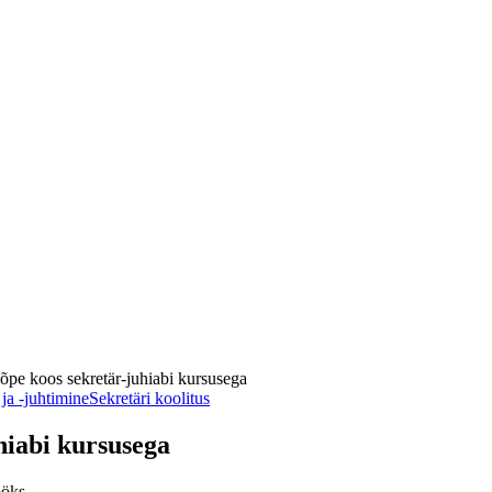
aõpe koos sekretär-juhiabi kursusega
 ja -juhtimine
Sekretäri koolitus
hiabi kursusega
ööks.