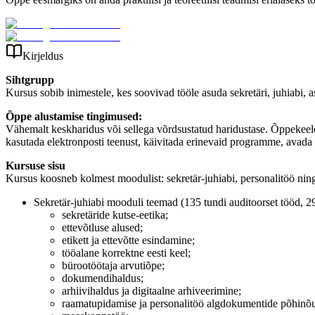
Kirjeldus
Sihtgrupp
Kursus sobib inimestele, kes soovivad tööle asuda sekretäri, juhiabi, 
Õppe alustamise
tingimused:
Vähemalt keskharidus või sellega võrdsustatud haridustase. Õppekeele
kasutada elektronposti teenust, käivitada erinevaid programme, avada 
Kursuse sisu
Kursus koosneb kolmest moodulist: sekretär-juhiabi, personalitöö nin
Sekretär-juhiabi mooduli teemad (135 tundi auditoorset tööd, 29
sekretäride kutse-eetika;
ettevõtluse alused;
etikett ja ettevõtte esindamine;
tööalane korrektne eesti keel;
bürootöötaja arvutiõpe;
dokumendihaldus;
arhiivihaldus ja digitaalne arhiveerimine;
raamatupidamise ja personalitöö algdokumentide põhinõ