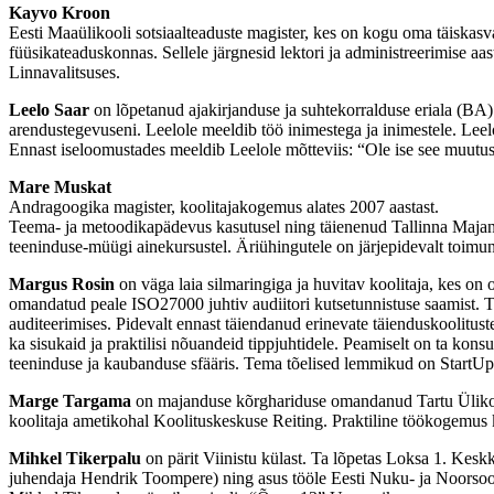
Kayvo Kroon
Eesti Maaülikooli sotsiaalteaduste magister, kes on kogu oma täiskasvan
füüsikateaduskonnas. Sellele järgnesid lektori ja administreerimise 
Linnavalitsuses.
Leelo Saar
on lõpetanud ajakirjanduse ja suhtekorralduse eriala (BA)
arendustegevuseni. Leelole meeldib töö inimestega ja inimestele. Leel
Ennast iseloomustades meeldib Leelole mõtteviis: “Ole ise see muutu
Mare Muskat
Andragoogika magister, koolitajakogemus alates 2007 aastast.
Teema- ja metoodikapädevus kasutusel ning täienenud Tallinna Majand
teeninduse-müügi ainekursustel. Äriühingutele on järjepidevalt toimun
Margus Rosin
on väga laia silmaringiga ja huvitav koolitaja, kes o
omandatud peale ISO27000 juhtiv audiitori kutsetunnistuse saamist. Te
auditeerimises. Pidevalt ennast täiendanud erinevate täienduskoolitust
ka sisukaid ja praktilisi nõuandeid tippjuhtidele. Peamiselt on ta kons
teeninduse ja kaubanduse sfääris. Tema tõelised lemmikud on StartUp
Marge Targama
on majanduse kõrghariduse omandanud Tartu Ülikoolis 
koolitaja ametikohal Koolituskeskuse Reiting. Praktiline töökogemus k
Mihkel Tikerpalu
on pärit Viinistu külast. Ta lõpetas Loksa 1. Keskk
juhendaja Hendrik Toompere) ning asus tööle Eesti Nuku- ja Noorsoot