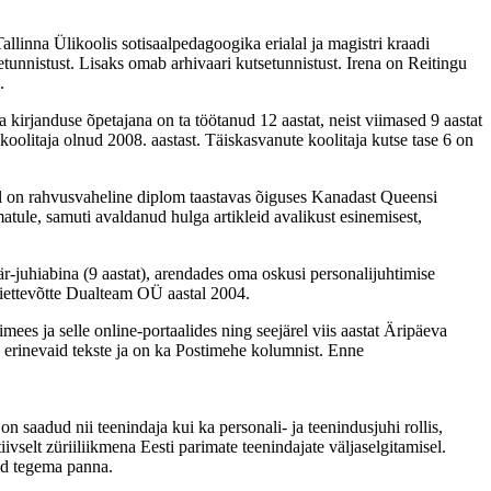
llinna Ülikoolis sotisaalpedagoogika erialal ja magistri kraadi
etunnistust. Lisaks omab arhivaari kutsetunnistust. Irena on Reitingu
.
 kirjanduse õpetajana on ta töötanud 12 aastat, neist viimased 9 aastat
olitaja olnud 2008. aastast. Täiskasvanute koolitaja kutse tase 6 on
tal on rahvusvaheline diplom taastavas õiguses Kanadast Queensi
atule, samuti avaldanud hulga artikleid avalikust esinemisest,
är-juhiabina (9 aastat), arendades oma oskusi personalijuhtimise
niettevõtte Dualteam OÜ aastal 2004.
ees ja selle online-portaalides ning seejärel viis aastat Äripäeva
a erinevaid tekste ja on ka Postimehe kolumnist. Enne
 saadud nii teenindaja kui ka personali- ja teenindusjuhi rollis,
vselt züriiliikmena Eesti parimate teenindajate väljaselgitamisel.
eid tegema panna.