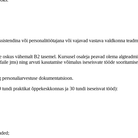
assistendina või personalitöötajana või vajavad vastava valdkonna teadm
 oskus vähemalt B2 tasemel. Kursusel osaleja peavad olema algteadmise
faile jms) ning arvuti kasutamise võimalus iseseisvate tööde sooritamise
g personaliarvestuse dokumentatsioon.
 tundi praktikat õppekeskkonnas ja 30 tundi iseseisvat tööd):
uded;