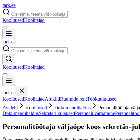
tark
.
ee
Koolitused
Koolitajad
tark
.
ee
Koolitused
Koolitajad
tark
.
ee
Koolitused
Koolitajad
Artiklid
Ruumide rent
Töökuulutused
Avaleht
Koolitused
Dokumendihaldus
Personalitöötaja välj
Dokumendihaldus
Sekretäri kursused
Personali värbamine
Personalitöö
Personalitöötaja väljaõpe koos sekretär-ju
Õppe eesmärgiks on anda praktilisi ja teoreetilisi teadmisi erialaseks t