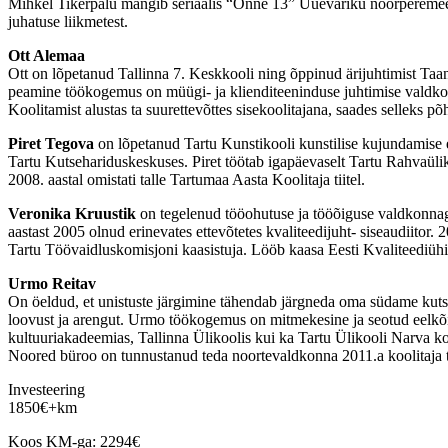
Mihkel Tikerpalu mängib seriaalis “Õnne 13” Uuevariku noorperemeest
juhatuse liikmetest.
Ott Alemaa
Ott on lõpetanud Tallinna 7. Keskkooli ning õppinud ärijuhtimist Taan
peamine töökogemus on müügi- ja klienditeeninduse juhtimise valdko
Koolitamist alustas ta suurettevõttes sisekoolitajana, saades selleks põ
Piret Tegova
on lõpetanud Tartu Kunstikooli kunstilise kujundamise er
Tartu Kutsehariduskeskuses. Piret töötab igapäevaselt Tartu Rahvaüliko
2008. aastal omistati talle Tartumaa Aasta Koolitaja tiitel.
Veronika Kruustik
on tegelenud tööohutuse ja tööõiguse valdkonnaga 
aastast 2005 olnud erinevates ettevõtetes kvaliteedijuht- siseaudiitor
Tartu Töövaidluskomisjoni kaasistuja. Lööb kaasa Eesti Kvaliteediühi
Urmo Reitav
On öeldud, et unistuste järgimine tähendab järgneda oma südame kutse
loovust ja arengut. Urmo töökogemus on mitmekesine ja seotud eelkõig
kultuuriakadeemias, Tallinna Ülikoolis kui ka Tartu Ülikooli Narva k
Noored büroo on tunnustanud teda noortevaldkonna 2011.a koolitaja ti
Investeering
1850
€
+km
Koos KM-ga:
2294
€