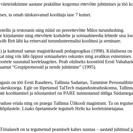
 viieteistkümne aastane praktiline kogemus ettevõtte juhtimises ja töö ko
es, ta omab täiskasvanud koolitaja tase 7 kutset.
otellis ja restoranis ning nüüd on pereettevõtte Milos turundushing.
e kirjutamise ning ettevõtete kodulehe ja sotsiaalmeedia lehtede sisu lo
ib Brit läbi ka erinevaid turundusteemalisi koolitusi ja seminare.
) ja kaitsnud samas magistrikraadi pedagoogikas (1998). Külalisena on
 ning viis läbi õppusi sotsiaalsetes oskustes ning avalikus esinemises
ortele suunatud keelelaagrites. Peab oluliseks koostööd Eesti Vabaharid
raamat “Grupiprotsessid ja nende juhtimine” (1995).
gasis on töö Eesti Raudtees, Tallinna Sadamas, Tammiste Personalibüro
keskusega. Egle on lõpetanud TalTech majandusteaduskonna, Tallinna 
ate koolitamisel ja nõustamisel on PARE tunnustanud tiitliga Südamega t
aduse eriala ning on praegu Tallinna Ülikooli magistrant. Ta on tegutsen
oliõpilastele. Lisaks õpetamisele tegutseb Helis ka keeletoimetajana.
 Tööalaselt on ta tegutsenud peamiselt kahes suunas – aastaid juhtinud 