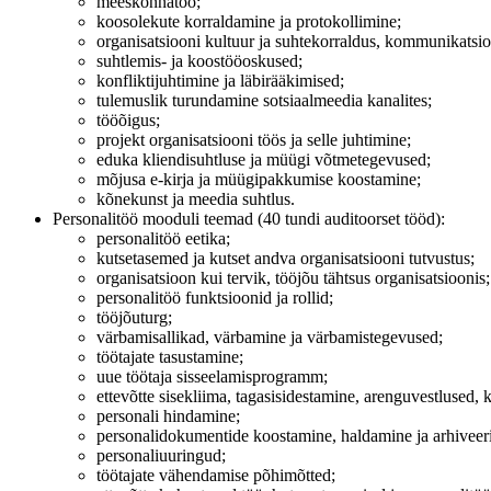
meeskonnatöö;
koosolekute korraldamine ja protokollimine;
organisatsiooni kultuur ja suhtekorraldus, kommunikatsio
suhtlemis- ja koostööoskused;
konfliktijuhtimine ja läbirääkimised;
tulemuslik turundamine sotsiaalmeedia kanalites;
tööõigus;
projekt organisatsiooni töös ja selle juhtimine;
eduka kliendisuhtluse ja müügi võtmetegevused;
mõjusa e-kirja ja müügipakkumise koostamine;
kõnekunst ja meedia suhtlus.
Personalitöö mooduli teemad (40 tundi auditoorset tööd):
personalitöö eetika;
kutsetasemed ja kutset andva organisatsiooni tutvustus;
organisatsioon kui tervik, tööjõu tähtsus organisatsioonis;
personalitöö funktsioonid ja rollid;
tööjõuturg;
värbamisallikad, värbamine ja värbamistegevused;
töötajate tasustamine;
uue töötaja sisseelamisprogramm;
ettevõtte sisekliima, tagasisidestamine, arenguvestlused, k
personali hindamine;
personalidokumentide koostamine, haldamine ja arhiveer
personaliuuringud;
töötajate vähendamise põhimõtted;