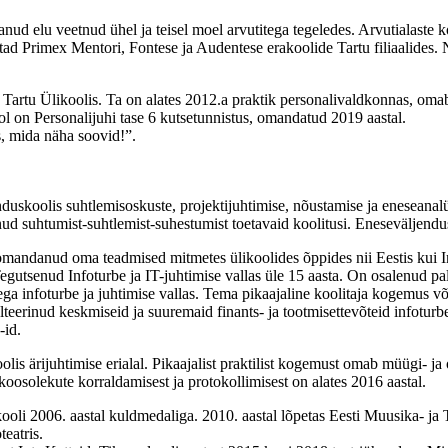
ud elu veetnud ühel ja teisel moel arvutitega tegeledes. Arvutialaste koo
aastad Primex Mentori, Fontese ja Audentese erakoolide Tartu filiaalid
 Tartu Ülikoolis. Ta on alates 2012.a praktik personalivaldkonnas, oma
ol on Personalijuhi tase 6 kutsetunnistus, omandatud 2019 aastal.
s, mida näha soovid!”.
uskoolis suhtlemisoskuste, projektijuhtimise, nõustamise ja eneseanalü
ud suhtumist-suhtlemist-suhestumist toetavaid koolitusi. Eneseväljendu
n omandanud oma teadmised mitmetes ülikoolides õppides nii Eestis kui 
gutsenud Infoturbe ja IT-juhtimise vallas üle 15 aasta. On osalenud pa
ega infoturbe ja juhtimise vallas. Tema pikaajaline koolitaja kogemus võ
ulteerinud keskmiseid ja suuremaid finants- ja tootmisettevõteid infoturb
-id.
ärijuhtimise erialal. Pikaajalist praktilist kogemust omab müügi- ja os
oosolekute korraldamisest ja protokollimisest on alates 2016 aastal.
ooli 2006. aastal kuldmedaliga. 2010. aastal lõpetas Eesti Muusika- ja T
eatris.