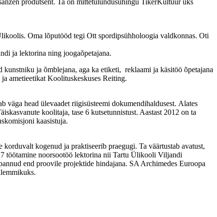
isanzen produtsent. Ta on mittetulundusühingu TikerKultuur üks
 Ülikoolis. Oma lõputööd tegi Ott spordipsühholoogia valdkonnas. Oti
andi ja lektorina ning joogaõpetajana.
d kunstniku ja õmblejana, aga ka etiketi, reklaami ja käsitöö õpetajana
i ja ametieetikat Koolituskeskuses Reiting.
omab väga head ülevaadet riigisüsteemi dokumendihaldusest. Alates
äiskasvanute koolitaja, tase 6 kutsetunnistust. Aastast 2012 on ta
skomisjoni kaasistuja.
 korduvalt kogenud ja praktiseerib praegugi. Ta väärtustab avatust,
 töötamine noorsootöö lektorina nii Tartu Ülikooli Viljandi
 ka pannud end proovile projektide hindajana. SA Archimedes Euroopa
gilemmikuks.