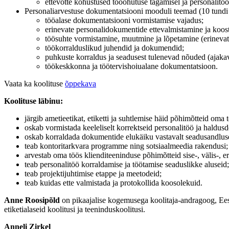
ettevõtte kohustused tööohutuse tagamisel ja personalitööt
Personaliarvestuse dokumentatsiooni mooduli teemad (10 tundi 
tööalase dokumentatsiooni vormistamise vajadus;
erinevate personalidokumentide ettevalmistamine ja koos
töösuhte vormistamine, muutmine ja lõpetamine (erinevat
töökorralduslikud juhendid ja dokumendid;
puhkuste korraldus ja seadusest tulenevad nõuded (ajakav
töökeskkonna ja töötervishoiualane dokumentatsioon.
Vaata ka koolituse
õppekava
Koolituse läbinu:
järgib ametieetikat, etiketti ja suhtlemise häid põhimõtteid oma 
oskab vormistada keeleliselt korrektseid personalitöö ja haldusd
oskab korraldada dokumentide elukäiku vastavalt seadusandlusel
teab kontoritarkvara programme ning sotsiaalmeedia rakendusi;
arvestab oma töös klienditeeninduse põhimõtteid sise-, välis-, er
teab personalitöö korraldamise ja töötamise seaduslikke aluseid;
teab projektijuhtimise etappe ja meetodeid;
teab kuidas ette valmistada ja protokollida koosolekuid.
Anne Roosipõld
on pikaajalise kogemusega koolitaja-andragoog, Eest
etiketialaseid koolitusi ja teeninduskoolitusi.
Anneli Zirkel