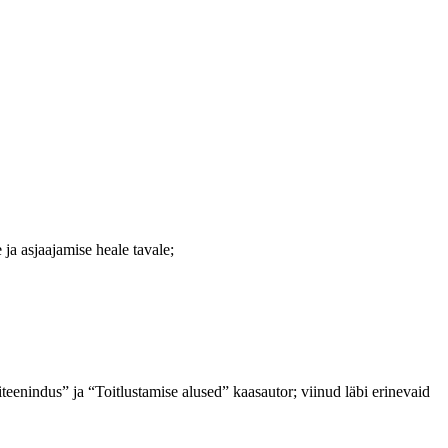
 ja asjaajamise heale tavale;
enindus” ja “Toitlustamise alused” kaasautor; viinud läbi erinevaid