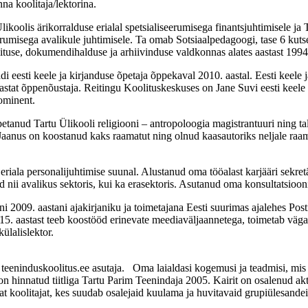
a koolitaja/lektorina.
lis ärikorralduse erialal spetsialiseerumisega finantsjuhtimisele ja Ta
eerumisega avalikule juhtimisele. Ta omab Sotsiaalpedagoogi, tase 6 kuts
olituse, dokumendihalduse ja arhiivinduse valdkonnas alates aastast 1994
eesti keele ja kirjanduse õpetaja õppekaval 2010. aastal. Eesti keele ja
at õppenõustaja. Reitingu Koolituskeskuses on Jane Suvi eesti keele ko
nominent.
õpetanud Tartu Ülikooli religiooni – antropoloogia magistrantuuri ning 
 Jaanus on koostanud kaks raamatut ning olnud kaasautoriks neljale raam
riala personalijuhtimise suunal. Alustanud oma tööalast karjääri sekret
 nii avalikus sektoris, kui ka erasektoris. Asutanud oma konsultatsioo
2009. aastani ajakirjaniku ja toimetajana Eesti suurimas ajalehes Postim
2015. aastast teeb koostööd erinevate meediaväljaannetega, toimetab väg
ülalislektor.
teeninduskoolitus.ee asutaja. Oma laialdasi kogemusi ja teadmisi, mis on
hinnatud tiitliga Tartu Parim Teenindaja 2005. Kairit on osalenud aktii
vat koolitajat, kes suudab osalejaid kuulama ja huvitavaid grupiülesand