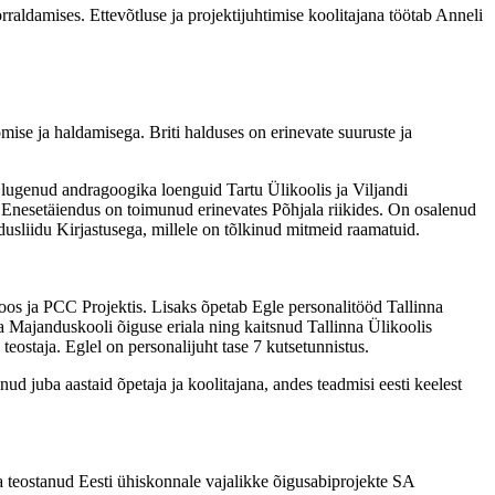
rraldamises. Ettevõtluse ja projektijuhtimise koolitajana töötab Anneli
omise ja haldamisega. Briti halduses on erinevate suuruste ja
 lugenud andragoogika loenguid Tartu Ülikoolis ja Viljandi
. Enesetäiendus on toimunud erinevates Põhjala riikides. On osalenud
usliidu Kirjastusega, millele on tõlkinud mitmeid raamatuid.
os ja PCC Projektis. Lisaks õpetab Egle personalitööd Tallinna
Majanduskooli õiguse eriala ning kaitsnud Tallinna Ülikoolis
eostaja. Eglel on personalijuht tase 7 kutsetunnistus.
ud juba aastaid õpetaja ja koolitajana, andes teadmisi eesti keelest
ja teostanud Eesti ühiskonnale vajalikke õigusabiprojekte SA