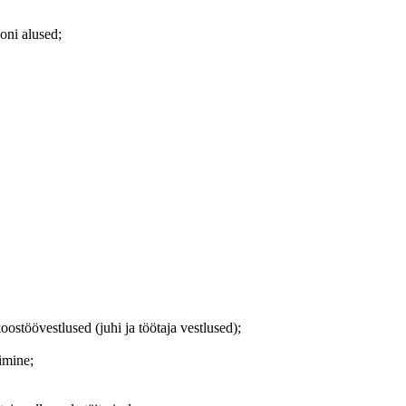
oni alused;
oostöövestlused (juhi ja töötaja vestlused);
imine;