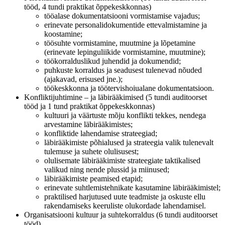
tööd, 4 tundi praktikat õppekeskkonnas)
tööalase dokumentatsiooni vormistamise vajadus;
erinevate personalidokumentide ettevalmistamine ja
koostamine;
töösuhte vormistamine, muutmine ja lõpetamine
(erinevate lepinguliikide vormistamine, muutmine);
töökorralduslikud juhendid ja dokumendid;
puhkuste korraldus ja seadusest tulenevad nõuded
(ajakavad, erisused jne.);
töökeskkonna ja töötervishoiualane dokumentatsioon.
Konfliktijuhtimine – ja läbirääkimised (5 tundi auditoorset
tööd ja 1 tund praktikat õppekeskkonnas)
kultuuri ja väärtuste mõju konflikti tekkes, nendega
arvestamine läbirääkimistes;
konfliktide lahendamise strateegiad;
läbirääkimiste põhialused ja strateegia valik tulenevalt
tulemuse ja suhete olulisusest;
olulisemate läbirääkimiste strateegiate taktikalised
valikud ning nende plussid ja miinused;
läbirääkimiste peamised etapid;
erinevate suhtlemistehnikate kasutamine läbirääkimistel;
praktilised harjutused uute teadmiste ja oskuste ellu
rakendamiseks keeruliste olukordade lahendamisel.
Organisatsiooni kultuur ja suhtekorraldus (6 tundi auditoorset
tööd)