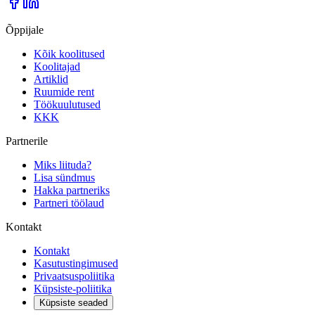
Õppijale
Kõik koolitused
Koolitajad
Artiklid
Ruumide rent
Töökuulutused
KKK
Partnerile
Miks liituda?
Lisa sündmus
Hakka partneriks
Partneri töölaud
Kontakt
Kontakt
Kasutustingimused
Privaatsuspoliitika
Küpsiste-poliitika
Küpsiste seaded