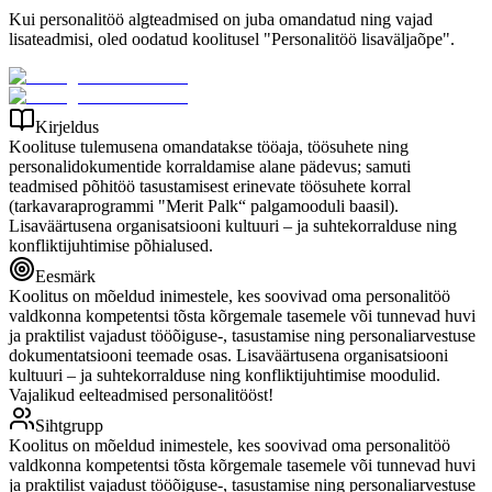
Kui personalitöö algteadmised on juba omandatud ning vajad
lisateadmisi, oled oodatud koolitusel "Personalitöö lisaväljaõpe".
Kirjeldus
Koolituse tulemusena omandatakse tööaja, töösuhete ning
personalidokumentide korraldamise alane pädevus; samuti
teadmised põhitöö tasustamisest erinevate töösuhete korral
(tarkavaraprogrammi "Merit Palk“ palgamooduli baasil).
Lisaväärtusena organisatsiooni kultuuri – ja suhtekorralduse ning
konfliktijuhtimise põhialused.
Eesmärk
Koolitus on mõeldud inimestele, kes soovivad oma personalitöö
valdkonna kompetentsi tõsta kõrgemale tasemele või tunnevad huvi
ja praktilist vajadust tööõiguse-, tasustamise ning personaliarvestuse
dokumentatsiooni teemade osas. Lisaväärtusena organisatsiooni
kultuuri – ja suhtekorralduse ning konfliktijuhtimise moodulid.
Vajalikud eelteadmised personalitööst!
Sihtgrupp
Koolitus on mõeldud inimestele, kes soovivad oma personalitöö
valdkonna kompetentsi tõsta kõrgemale tasemele või tunnevad huvi
ja praktilist vajadust tööõiguse-, tasustamise ning personaliarvestuse