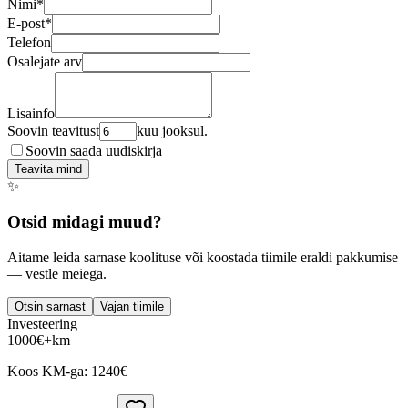
Nimi
*
E-post
*
Telefon
Osalejate arv
Lisainfo
Soovin teavitust
kuu jooksul.
Soovin saada uudiskirja
Teavita mind
✨
Otsid midagi muud?
Aitame leida sarnase koolituse või koostada tiimile eraldi pakkumise
— vestle meiega.
Otsin sarnast
Vajan tiimile
Investeering
1000
€
+km
Koos KM-ga:
1240
€