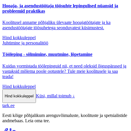
Hooaja- ja asendustöötaja töösuhte lepingulised nüansid ja
probleemid praktikas
Koolitusel anname põhjaliku ülevaate hooajatöötajate ja ka
asendustöötajate töösuhetega seonduvatest küsimustest.
Hind kokkuleppel
Juhtimine ja personalitöö
Tööleping - sõlmimine, muutmine, lõpetamine
Kuidas vormistada töölepinguid nii, et need oleksid õiguspärased ja
vastaksid mõlema poole ootustele? Tule meie koolitusele ja saa
teada!
Hind kokkuleppel
Küsi, millal toimub
↓
Hind kokkuleppel
tark
.
ee
Eesti kõige põhjalikum arenguvõimaluste, koolituste ja spetsialistide
andmebaas. Leia oma tee.