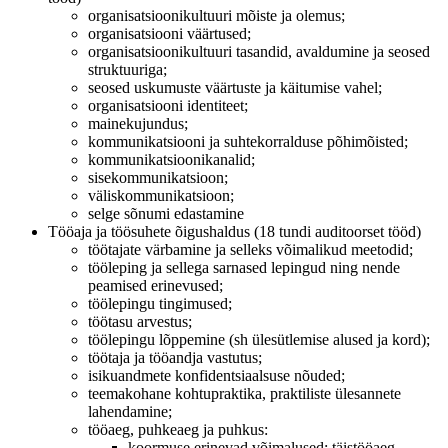
organisatsioonikultuuri mõiste ja olemus;
organisatsiooni väärtused;
organisatsioonikultuuri tasandid, avaldumine ja seosed
struktuuriga;
seosed uskumuste väärtuste ja käitumise vahel;
organisatsiooni identiteet;
mainekujundus;
kommunikatsiooni ja suhtekorralduse põhimõisted;
kommunikatsioonikanalid;
sisekommunikatsioon;
väliskommunikatsioon;
selge sõnumi edastamine
Tööaja ja töösuhete õigushaldus (18 tundi auditoorset tööd)
töötajate värbamine ja selleks võimalikud meetodid;
tööleping ja sellega sarnased lepingud ning nende
peamised erinevused;
töölepingu tingimused;
töötasu arvestus;
töölepingu lõppemine (sh ülesütlemise alused ja kord);
töötaja ja tööandja vastutus;
isikuandmete konfidentsiaalsuse nõuded;
teemakohane kohtupraktika, praktiliste ülesannete
lahendamine;
tööaeg, puhkeaeg ja puhkus:
koormuse erinevad võimalused: täistööaeg,