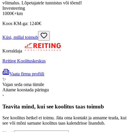
võimalus. Lõpetajatele tunnistus või tõend!
Investeering
1000
€
+km
Koos KM-ga:
1240
€
Küsi, millal toimub
Korraldaja
Reiting Koolituskeskus
Vaata firma profiili
✨
Vajan seda oma tiimile
Aitame koostada päringu
›
Teavita mind, kui see koolitus taas toimub
See koolitus hetkel ei toimu. Jäta oma kontakt ja anname teada, kui
see või mõni sarnane koolitus taas kalendrisse lisandub.