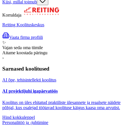
Küsi, millal toimub
Korraldaja
Reiting Koolituskeskus
Vaata firma profiili
✨
Vajan seda oma tiimile
Aitame koostada päringu
›
Sarnased koolitused
AI õpe, tehisintellekti koolitus
AI projektijuhi igapäevatöös
Koolitus on üles ehitatud praktiliste ülesannete ja reaalsete näidete
põhjal, kus osalejad töötavad koolituse käigus kaasa oma arvutist.
Hind kokkuleppel
Personalitöö ja -juhtimine