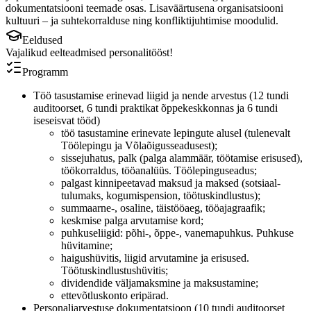
dokumentatsiooni teemade osas. Lisaväärtusena organisatsiooni
kultuuri – ja suhtekorralduse ning konfliktijuhtimise moodulid.
Eeldused
Vajalikud eelteadmised personalitööst!
Programm
Töö tasustamise erinevad liigid ja nende arvestus (12 tundi
auditoorset, 6 tundi praktikat õppekeskkonnas ja 6 tundi
iseseisvat tööd)
töö tasustamine erinevate lepingute alusel (tulenevalt
Töölepingu ja Võlaõigusseadusest);
sissejuhatus, palk (palga alammäär, töötamise erisused),
töökorraldus, tööanalüüs. Töölepinguseadus;
palgast kinnipeetavad maksud ja maksed (sotsiaal-
tulumaks, kogumispension, töötuskindlustus);
summaarne-, osaline, täistööaeg, tööajagraafik;
keskmise palga arvutamise kord;
puhkuseliigid: põhi-, õppe-, vanemapuhkus. Puhkuse
hüvitamine;
haigushüvitis, liigid arvutamine ja erisused.
Töötuskindlustushüvitis;
dividendide väljamaksmine ja maksustamine;
ettevõtluskonto eripärad.
Personaliarvestuse dokumentatsioon (10 tundi auditoorset