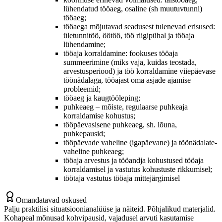
lühendatud tööaeg, osaline (sh muutuvtunni)
tööaeg;
tööaega mõjutavad seadusest tulenevad erisused:
ületunnitöö, öötöö, töö riigipühal ja tööaja
lühendamine;
tööaja korraldamine: fookuses tööaja
summeerimine (miks vaja, kuidas teostada,
arvestusperiood) ja töö korraldamine viiepäevase
töönädalaga, tööajast oma asjade ajamise
probleemid;
tööaeg ja kaugtööleping;
puhkeaeg – mõiste, regulaarse puhkeaja
korraldamise kohustus;
tööpäevasisene puhkeaeg, sh. lõuna,
puhkepausid;
tööpäevade vaheline (igapäevane) ja töönädalate-
vaheline puhkeaeg;
tööaja arvestus ja tööandja kohustused tööaja
korraldamisel ja vastutus kohustuste rikkumisel;
töötaja vastutus tööaja mittejärgimisel
Omandatavad oskused
Palju praktilisi situatsioonianalüüse ja näiteid. Põhjalikud materjalid.
Kohapeal mõnusad kohvipausid, vajadusel arvuti kasutamise