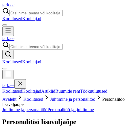
tark
.
ee
Koolitused
Koolitajad
tark
.
ee
Koolitused
Koolitajad
tark
.
ee
Koolitused
Koolitajad
Artiklid
Ruumide rent
Töökuulutused
Avaleht
Koolitused
Juhtimine ja personalitöö
Personalitöö
lisaväljaõpe
Juhtimine ja personalitöö
Personalitöö ja -juhtimine
Personalitöö lisaväljaõpe