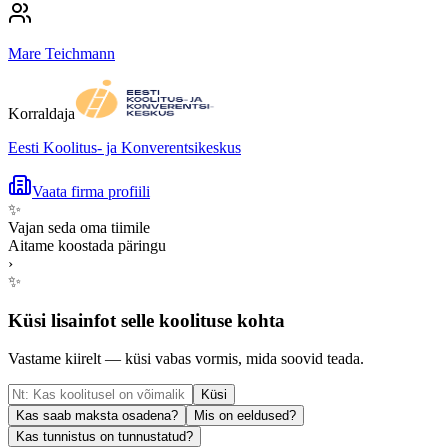
Mare Teichmann
Korraldaja
Eesti Koolitus- ja Konverentsikeskus
Vaata firma profiili
✨
Vajan seda oma tiimile
Aitame koostada päringu
›
✨
Küsi lisainfot selle koolituse kohta
Vastame kiirelt — küsi vabas vormis, mida soovid teada.
Küsi
Kas saab maksta osadena?
Mis on eeldused?
Kas tunnistus on tunnustatud?