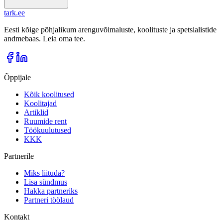
tark
.
ee
Eesti kõige põhjalikum arenguvõimaluste, koolituste ja spetsialistide
andmebaas. Leia oma tee.
Õppijale
Kõik koolitused
Koolitajad
Artiklid
Ruumide rent
Töökuulutused
KKK
Partnerile
Miks liituda?
Lisa sündmus
Hakka partneriks
Partneri töölaud
Kontakt