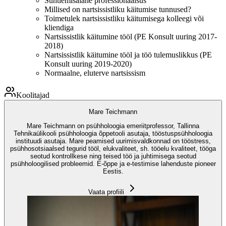
Suhtlemisalane professionaalsus
Millised on nartsissistliku käitumise tunnused?
Toimetulek nartsissistliku käitumisega kolleegi või
kliendiga
Nartsissistlik käitumine tööl (PE Konsult uuring 2017-
2018)
Nartsissistlik käitumine tööl ja töö tulemuslikkus (PE
Konsult uuring 2019-2020)
Normaalne, eluterve nartsissism
Koolitajad
Mare Teichmann
Mare Teichmann on psühholoogia emeriitprofessor, Tallinna
Tehnikaülikooli psühholoogia õppetooli asutaja, tööstuspsühholoogia
instituudi asutaja. Mare peamised uurimisvaldkonnad on tööstress,
psühhosotsiaalsed tegurid tööl, elukvaliteet, sh. tööelu kvaliteet, tööga
seotud kontrollkese ning teised töö ja juhtimisega seotud
psühholoogilised probleemid. E-õppe ja e-testimise lahenduste pioneer
Eestis.
Vaata profiili