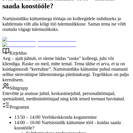
saada koostööle?
Nartsissistliku käitumisega töötaja on kolleegidele nuhtluseks ja
kahtlemata viib alla kõigi töö tulemuslikkuse. Samas tema ise võib
osutuda vägagi tulemuslikuks.
Kirjeldus
Aeg – ajalt juhtub, et oleme hädas “raske” kolleegi, juhi või
kliendiga. Raske on meil, mitte temal. Tema üldse ei arva, et ta on
kuidagimoodi “keeruline”. Nartsissistliku käitumise puhul enamasti
sellise stereotüüpse lähenemisega piirdutaksegi. Tegelikkus on palju
keerulisem.
Sihtgrupp
Ettevõtte ja asutuse juhid, keskastmejuhid, personalitöötajad,
spetsialistid, meditsiinitöötajad ning kõik teised teemast huvitatud.
Programm
13:50 – 14:00 Veebikeskkonda kogunemine
14:00 – 16:00 Nartsissistlik käitumine tööl - kuidas saada
koostööle?