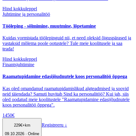
Hind kokkuleppel
Juhtimine ja personalitöö
Tööleping - sõlmimine, muutmine, lõpetamine
Kuidas vormistada töölepinguid nii, et need oleksid õiguspärased ja
vastaksid mõlema poole ootustele? Tule meie koolitusele ja saa
teada!
Hind kokkuleppel
Finantsjuhtimine
Raamatupidamine edasijõudnutele koos personalitöö õppega
Kas oled omandanud raamatupidamislikud algteadmised ja soovid
neid täiendada? Samuti huvitab Sind ka personalitöö? Kui jah, siis
oled oodatud meie koolitustele "Raamatupidamine edasijõudnutele
koos personalitöö õppega".
1450
€
Registreeru
↓
229
€
+km
09.10.2026 · Online