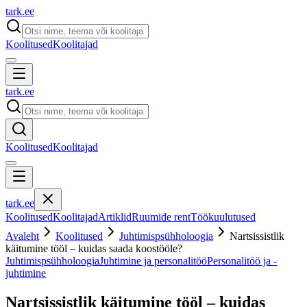
tark
.
ee
Koolitused
Koolitajad
tark
.
ee
Koolitused
Koolitajad
tark
.
ee
Koolitused
Koolitajad
Artiklid
Ruumide rent
Töökuulutused
Avaleht
Koolitused
Juhtimispsühholoogia
Nartsissistlik
käitumine tööl – kuidas saada koostööle?
Juhtimispsühholoogia
Juhtimine ja personalitöö
Personalitöö ja -
juhtimine
Nartsissistlik käitumine tööl – kuidas