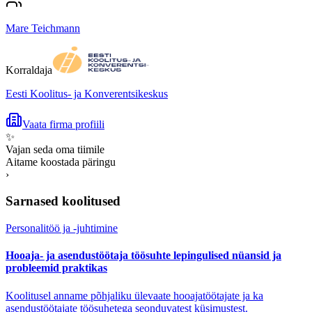
Mare Teichmann
Korraldaja
Eesti Koolitus- ja Konverentsikeskus
Vaata firma profiili
✨
Vajan seda oma tiimile
Aitame koostada päringu
›
Sarnased koolitused
Personalitöö ja -juhtimine
Hooaja- ja asendustöötaja töösuhte lepingulised nüansid ja
probleemid praktikas
Koolitusel anname põhjaliku ülevaate hooajatöötajate ja ka
asendustöötajate töösuhetega seonduvatest küsimustest.