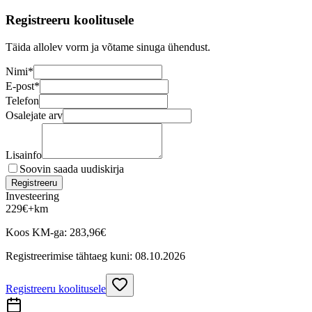
Registreeru koolitusele
Täida allolev vorm ja võtame sinuga ühendust.
Nimi
*
E-post
*
Telefon
Osalejate arv
Lisainfo
Soovin saada uudiskirja
Registreeru
Investeering
229
€
+km
Koos KM-ga:
283,96
€
Registreerimise tähtaeg kuni:
08.10.2026
Registreeru koolitusele