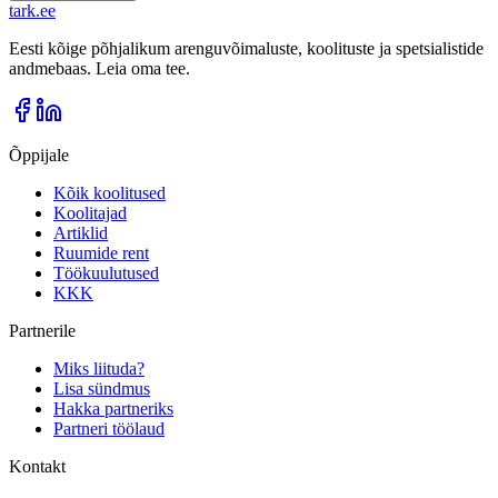
tark
.
ee
Eesti kõige põhjalikum arenguvõimaluste, koolituste ja spetsialistide
andmebaas. Leia oma tee.
Õppijale
Kõik koolitused
Koolitajad
Artiklid
Ruumide rent
Töökuulutused
KKK
Partnerile
Miks liituda?
Lisa sündmus
Hakka partneriks
Partneri töölaud
Kontakt