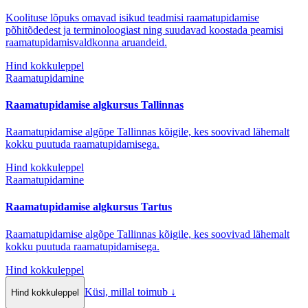
Koolituse lõpuks omavad isikud teadmisi raamatupidamise
põhitõdedest ja terminoloogiast ning suudavad koostada peamisi
raamatupidamisvaldkonna aruandeid.
Hind kokkuleppel
Raamatupidamine
Raamatupidamise algkursus Tallinnas
Raamatupidamise algõpe Tallinnas kõigile, kes soovivad lähemalt
kokku puutuda raamatupidamisega.
Hind kokkuleppel
Raamatupidamine
Raamatupidamise algkursus Tartus
Raamatupidamise algõpe Tallinnas kõigile, kes soovivad lähemalt
kokku puutuda raamatupidamisega.
Hind kokkuleppel
Küsi, millal toimub
↓
Hind kokkuleppel