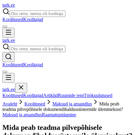
tark
.
ee
Koolitused
Koolitajad
tark
.
ee
Koolitused
Koolitajad
tark
.
ee
Koolitused
Koolitajad
Artiklid
Ruumide rent
Töökuulutused
Avaleht
Koolitused
Maksud ja aruandlus
Mida peab
teadma pilvepõhisele dokumendihaldussüsteemile üleminekust?
Maksud ja aruandlus
Raamatupidamine
Mida peab teadma pilvepõhisele