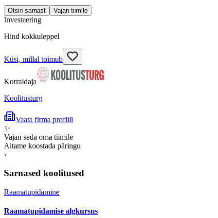
Otsin sarnast
Vajan tiimile
Investeering
Hind kokkuleppel
Küsi, millal toimub
Korraldaja
Koolitusturg
Vaata firma profiili
✨
Vajan seda oma tiimile
Aitame koostada päringu
›
Sarnased koolitused
Raamatupidamine
Raamatupidamise algkursus