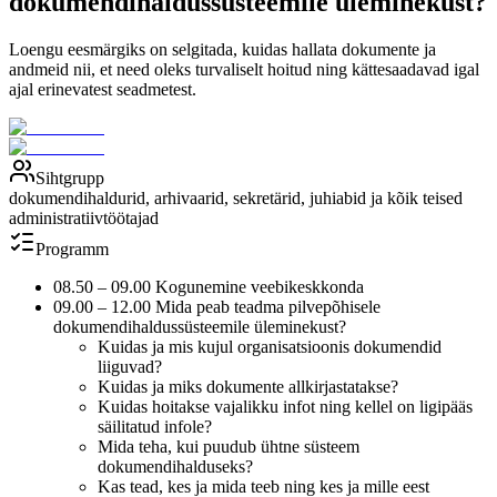
dokumendihaldussüsteemile üleminekust?
Loengu eesmärgiks on selgitada, kuidas hallata dokumente ja
andmeid nii, et need oleks turvaliselt hoitud ning kättesaadavad igal
ajal erinevatest seadmetest.
Sihtgrupp
dokumendihaldurid, arhivaarid, sekretärid, juhiabid ja kõik teised
administratiivtöötajad
Programm
08.50 – 09.00 Kogunemine veebikeskkonda
09.00 – 12.00 Mida peab teadma pilvepõhisele
dokumendihaldussüsteemile üleminekust?
Kuidas ja mis kujul organisatsioonis dokumendid
liiguvad?
Kuidas ja miks dokumente allkirjastatakse?
Kuidas hoitakse vajalikku infot ning kellel on ligipääs
säilitatud infole?
Mida teha, kui puudub ühtne süsteem
dokumendihalduseks?
Kas tead, kes ja mida teeb ning kes ja mille eest