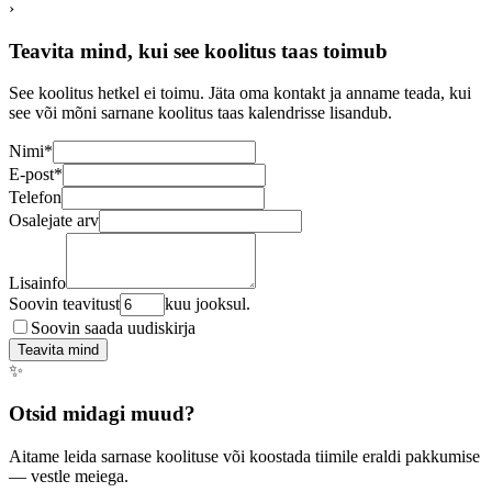
›
Teavita mind, kui see koolitus taas toimub
See koolitus hetkel ei toimu. Jäta oma kontakt ja anname teada, kui
see või mõni sarnane koolitus taas kalendrisse lisandub.
Nimi
*
E-post
*
Telefon
Osalejate arv
Lisainfo
Soovin teavitust
kuu jooksul.
Soovin saada uudiskirja
Teavita mind
✨
Otsid midagi muud?
Aitame leida sarnase koolituse või koostada tiimile eraldi pakkumise
— vestle meiega.