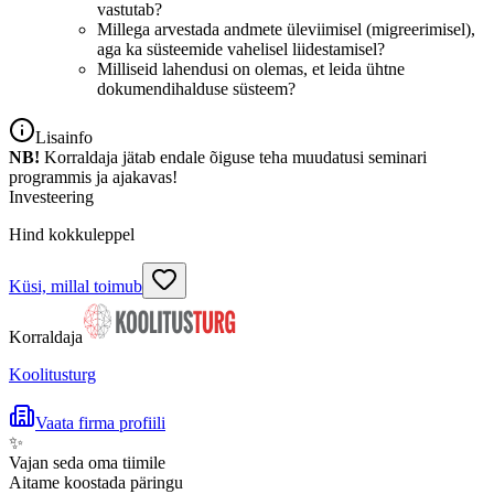
vastutab?
Millega arvestada andmete üleviimisel (migreerimisel),
aga ka süsteemide vahelisel liidestamisel?
Milliseid lahendusi on olemas, et leida ühtne
dokumendihalduse süsteem?
Lisainfo
NB!
Korraldaja jätab endale õiguse teha muudatusi seminari
programmis ja ajakavas!
Investeering
Hind kokkuleppel
Küsi, millal toimub
Korraldaja
Koolitusturg
Vaata firma profiili
✨
Vajan seda oma tiimile
Aitame koostada päringu