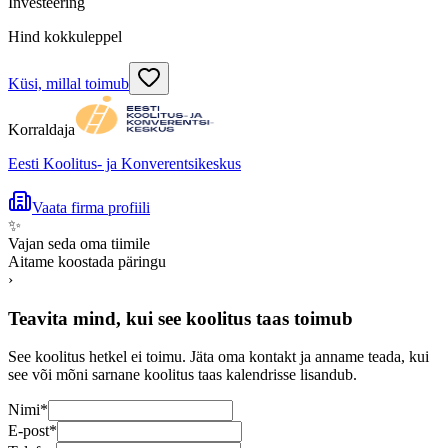
Investeering
Hind kokkuleppel
Küsi, millal toimub
Korraldaja
Eesti Koolitus- ja Konverentsikeskus
Vaata firma profiili
✨
Vajan seda oma tiimile
Aitame koostada päringu
›
Teavita mind, kui see koolitus taas toimub
See koolitus hetkel ei toimu. Jäta oma kontakt ja anname teada, kui
see või mõni sarnane koolitus taas kalendrisse lisandub.
Nimi
*
E-post
*