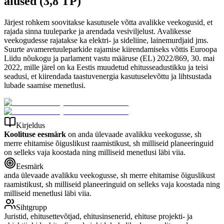
alused (3,8 TP)
Järjest rohkem soovitakse kasutusele võtta avalikke veekogusid, et
rajada sinna tuuleparke ja arendada vesiviljelust. Avalikesse
veekogudesse rajatakse ka elektri- ja sideliine, lainemurdjaid jms.
Suurte avameretuuleparkide rajamise kiirendamiseks võttis Euroopa
Liidu nõukogu ja parlament vastu määruse (EL) 2022/869, 30. mai
2022, mille järel on ka Eestis muudetud ehitusseadustikku ja teisi
seadusi, et kiirendada taastuvenergia kasutuselevõttu ja lihtsustada
lubade saamise menetlusi.
Kirjeldus
Koolituse eesmärk
on anda ülevaade avalikku veekogusse, sh
merre ehitamise õiguslikust raamistikust, sh milliseid planeeringuid
on selleks vaja koostada ning milliseid menetlusi läbi viia.
Eesmärk
anda ülevaade avalikku veekogusse, sh merre ehitamise õiguslikust
raamistikust, sh milliseid planeeringuid on selleks vaja koostada ning
milliseid menetlusi läbi viia.
Sihtgrupp
Juristid, ehitusettevõtjad, ehitusinsenerid, ehituse projekti- ja