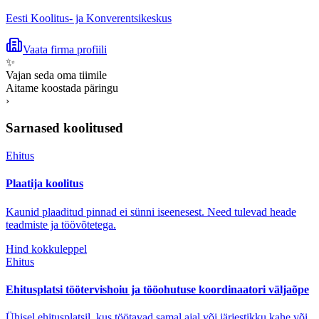
Eesti Koolitus- ja Konverentsikeskus
Vaata firma profiili
✨
Vajan seda oma tiimile
Aitame koostada päringu
›
Sarnased koolitused
Ehitus
Plaatija koolitus
Kaunid plaaditud pinnad ei sünni iseenesest. Need tulevad heade
teadmiste ja töövõtetega.
Hind kokkuleppel
Ehitus
Ehitusplatsi töötervishoiu ja tööohutuse koordinaatori väljaõpe
Ühisel ehitusplatsil, kus töötavad samal ajal või järjestikku kahe või