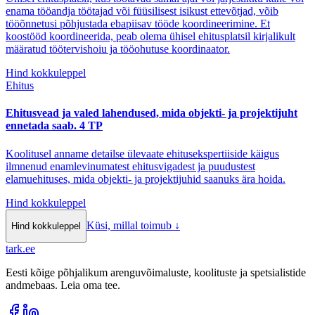
enama tööandja töötajad või füüsilisest isikust ettevõtjad, võib
tööõnnetusi põhjustada ebapiisav tööde koordineerimine. Et
koostööd koordineerida, peab olema ühisel ehitusplatsil kirjalikult
määratud töötervishoiu ja tööohutuse koordinaator.
Hind kokkuleppel
Ehitus
Ehitusvead ja valed lahendused, mida objekti- ja projektijuht
ennetada saab. 4 TP
Koolitusel anname detailse ülevaate ehitusekspertiiside käigus
ilmnenud enamlevinumatest ehitusvigadest ja puudustest
elamuehituses, mida objekti- ja projektijuhid saanuks ära hoida.
Hind kokkuleppel
Küsi, millal toimub
↓
Hind kokkuleppel
tark
.
ee
Eesti kõige põhjalikum arenguvõimaluste, koolituste ja spetsialistide
andmebaas. Leia oma tee.