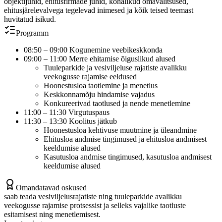
objektijuhid, ehitusfirmade juhid, kohalikud omavalitsused,
ehitusjärelevalvega tegelevad inimesed ja kõik teised teemast
huvitatud isikud.
Programm
08:50 – 09:00 Kogunemine veebikeskkonda
09:00 – 11:00 Merre ehitamise õiguslikud alused
Tuuleparkide ja vesiviljeluse rajatiste avalikku
veekogusse rajamise eeldused
Hoonestusloa taotlemine ja menetlus
Keskkonnamõju hindamise vajadus
Konkureerivad taotlused ja nende menetlemine
11:00 – 11:30 Virgutuspaus
11:30 – 13:30 Koolitus jätkub
Hoonestusloa kehtivuse muutmine ja üleandmine
Ehitusloa andmise tingimused ja ehitusloa andmisest
keeldumise alused
Kasutusloa andmise tingimused, kasutusloa andmisest
keeldumise alused
Omandatavad oskused
saab teada vesiviljelusrajatiste ning tuuleparkide avalikku
veekogusse rajamise protsessist ja selleks vajalike taotluste
esitamisest ning menetlemisest.