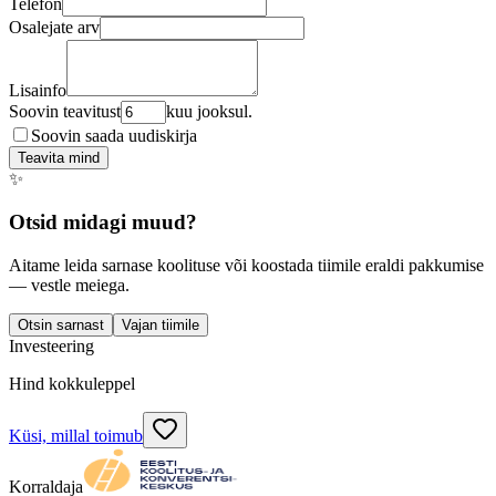
Telefon
Osalejate arv
Lisainfo
Soovin teavitust
kuu jooksul.
Soovin saada uudiskirja
Teavita mind
✨
Otsid midagi muud?
Aitame leida sarnase koolituse või koostada tiimile eraldi pakkumise
— vestle meiega.
Otsin sarnast
Vajan tiimile
Investeering
Hind kokkuleppel
Küsi, millal toimub
Korraldaja