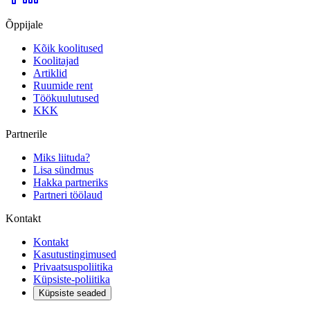
Õppijale
Kõik koolitused
Koolitajad
Artiklid
Ruumide rent
Töökuulutused
KKK
Partnerile
Miks liituda?
Lisa sündmus
Hakka partneriks
Partneri töölaud
Kontakt
Kontakt
Kasutustingimused
Privaatsuspoliitika
Küpsiste-poliitika
Küpsiste seaded