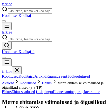
tark
.
ee
Koolitused
Koolitajad
tark
.
ee
Koolitused
Koolitajad
tark
.
ee
Koolitused
Koolitajad
Artiklid
Ruumide rent
Töökuulutused
Avaleht
Koolitused
Ehitus
Merre ehitamise võimalused ja
õiguslikud alused (3,8 TP)
Ehitus
Ehitusseadused ja -lepingud
Joonestamine, projekteerimine
Merre ehitamise võimalused ja õiguslikud