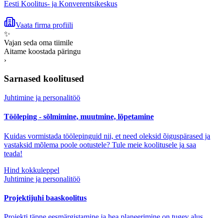
Eesti Koolitus- ja Konverentsikeskus
Vaata firma profiili
✨
Vajan seda oma tiimile
Aitame koostada päringu
›
Sarnased koolitused
Juhtimine ja personalitöö
Tööleping - sõlmimine, muutmine, lõpetamine
Kuidas vormistada töölepinguid nii, et need oleksid õiguspärased ja
vastaksid mõlema poole ootustele? Tule meie koolitusele ja saa
teada!
Hind kokkuleppel
Juhtimine ja personalitöö
Projektijuhi baaskoolitus
Projekti täpne eesmärgistamine ja hea planeerimine on tugev alus