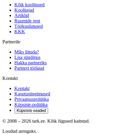
Kõik koolitused
Koolitajad
Artiklid
Ruumide rent
Töökuulutused
KKK
Partnerile
Miks liituda?
Lisa sündmus
Hakka partneriks
Partneri töölaud
Kontakt
Kontakt
Kasutustingimused
Privaatsuspoliitika
Küpsiste-poliitika
Küpsiste seaded
© 2008 –
2026
tark.ee. Kõik õigused kaitstud.
Loodud arenguks.