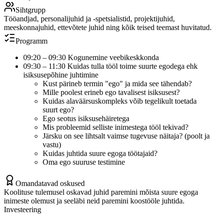
Sihtgrupp
Tööandjad, personalijuhid ja -spetsialistid, projektijuhid,
meeskonnajuhid, ettevõtete juhid ning kõik teised teemast huvitatud.
Programm
09:20 – 09:30 Kogunemine veebikeskkonda
09:30 – 11:30 Kuidas tulla tööl toime suurte egodega ehk
isiksusepõhine juhtimine
Kust pärineb termin "ego" ja mida see tähendab?
Mille poolest erineb ego tavalisest isiksusest?
Kuidas alaväärsuskompleks võib tegelikult toetada
suurt ego?
Ego seotus isiksusehäiretega
Mis probleemid selliste inimestega tööl tekivad?
Järsku on see lihtsalt vaimse tugevuse näitaja? (poolt ja
vastu)
Kuidas juhtida suure egoga töötajaid?
Oma ego suuruse testimine
Omandatavad oskused
Koolituse tulemusel oskavad juhid paremini mõista suure egoga
inimeste olemust ja seeläbi neid paremini koostööle juhtida.
Investeering