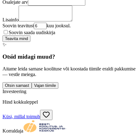
Osalejate arv
Lisainfo
Soovin teavitust
kuu jooksul.
Soovin saada uudiskirja
Teavita mind
✨
Otsid midagi muud?
Aitame leida sarnase koolituse või koostada tiimile eraldi pakkumise
— vestle meiega.
Otsin sarnast
Vajan tiimile
Investeering
Hind kokkuleppel
Küsi, millal toimub
Korraldaja