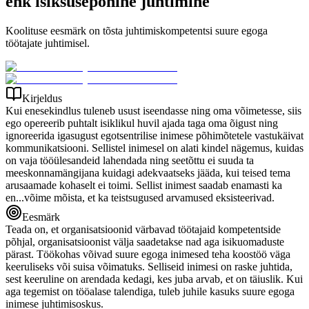
ehk isiksusepõhine juhtimine
Koolituse eesmärk on tõsta juhtimiskompetentsi suure egoga
töötajate juhtimisel.
Kirjeldus
Kui enesekindlus tuleneb usust iseendasse ning oma võimetesse, siis
ego opereerib puhtalt isiklikul huvil ajada taga oma õigust ning
ignoreerida igasugust egotsentrilise inimese põhimõtetele vastukäivat
kommunikatsiooni. Sellistel inimesel on alati kindel nägemus, kuidas
on vaja tööülesandeid lahendada ning seetõttu ei suuda ta
meeskonnamängijana kuidagi adekvaatseks jääda, kui teised tema
arusaamade kohaselt ei toimi. Sellist inimest saadab enamasti ka
en...võime mõista, et ka teistsugused arvamused eksisteerivad.
Eesmärk
Teada on, et organisatsioonid värbavad töötajaid kompetentside
põhjal, organisatsioonist välja saadetakse nad aga isikuomaduste
pärast. Töökohas võivad suure egoga inimesed teha koostöö väga
keeruliseks või suisa võimatuks. Selliseid inimesi on raske juhtida,
sest keeruline on arendada kedagi, kes juba arvab, et on täiuslik. Kui
aga tegemist on tööalase talendiga, tuleb juhile kasuks suure egoga
inimese juhtimisoskus.