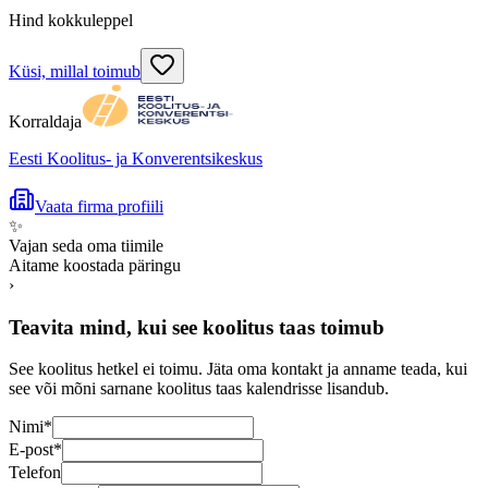
Hind kokkuleppel
Küsi, millal toimub
Korraldaja
Eesti Koolitus- ja Konverentsikeskus
Vaata firma profiili
✨
Vajan seda oma tiimile
Aitame koostada päringu
›
Teavita mind, kui see koolitus taas toimub
See koolitus hetkel ei toimu. Jäta oma kontakt ja anname teada, kui
see või mõni sarnane koolitus taas kalendrisse lisandub.
Nimi
*
E-post
*
Telefon