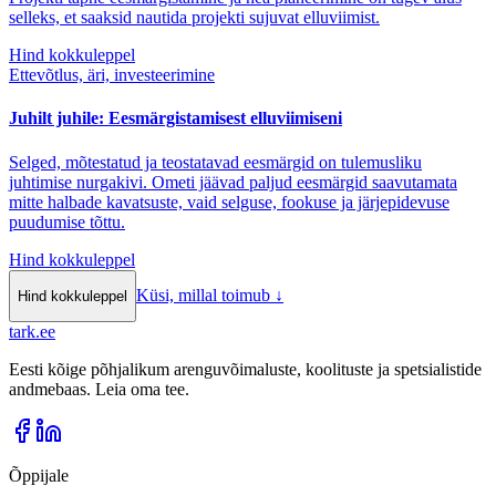
selleks, et saaksid nautida projekti sujuvat elluviimist.
Hind kokkuleppel
Ettevõtlus, äri, investeerimine
Juhilt juhile: Eesmärgistamisest elluviimiseni
Selged, mõtestatud ja teostatavad eesmärgid on tulemusliku
juhtimise nurgakivi. Ometi jäävad paljud eesmärgid saavutamata
mitte halbade kavatsuste, vaid selguse, fookuse ja järjepidevuse
puudumise tõttu.
Hind kokkuleppel
Küsi, millal toimub
↓
Hind kokkuleppel
tark
.
ee
Eesti kõige põhjalikum arenguvõimaluste, koolituste ja spetsialistide
andmebaas. Leia oma tee.
Õppijale