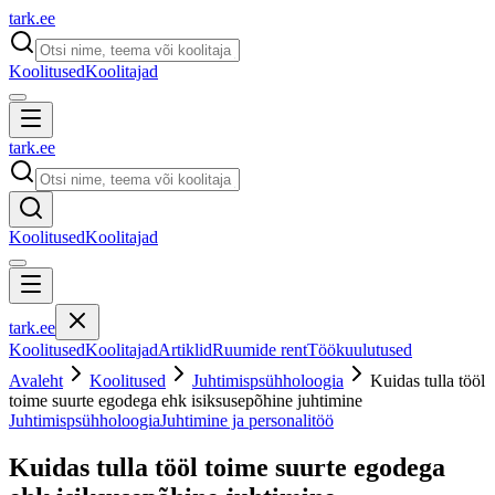
tark
.
ee
Koolitused
Koolitajad
tark
.
ee
Koolitused
Koolitajad
tark
.
ee
Koolitused
Koolitajad
Artiklid
Ruumide rent
Töökuulutused
Avaleht
Koolitused
Juhtimispsühholoogia
Kuidas tulla tööl
toime suurte egodega ehk isiksusepõhine juhtimine
Juhtimispsühholoogia
Juhtimine ja personalitöö
Kuidas tulla tööl toime suurte egodega