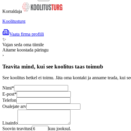
Korraldaja
Koolitusturg
Vaata firma profiili
✨
Vajan seda oma tiimile
Aitame koostada päringu
›
Teavita mind, kui see koolitus taas toimub
See koolitus hetkel ei toimu. Jäta oma kontakt ja anname teada, kui se
Nimi
*
E-post
*
Telefon
Osalejate arv
Lisainfo
Soovin teavitust
kuu jooksul.