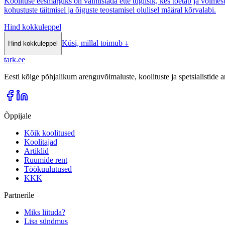
Koolituse eesmärgiks on valmistada ette tugiisik, kes toetab ja võimest
kohustuste täitmisel ja õiguste teostamisel olulisel määral kõrvalabi.
Hind kokkuleppel
Küsi, millal toimub
↓
Hind kokkuleppel
tark
.
ee
Eesti kõige põhjalikum arenguvõimaluste, koolituste ja spetsialistide
Õppijale
Kõik koolitused
Koolitajad
Artiklid
Ruumide rent
Töökuulutused
KKK
Partnerile
Miks liituda?
Lisa sündmus