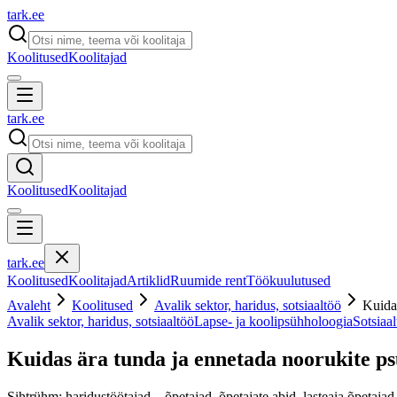
tark
.
ee
Koolitused
Koolitajad
tark
.
ee
Koolitused
Koolitajad
tark
.
ee
Koolitused
Koolitajad
Artiklid
Ruumide rent
Töökuulutused
Avaleht
Koolitused
Avalik sektor, haridus, sotsiaaltöö
Kuidas
Avalik sektor, haridus, sotsiaaltöö
Lapse- ja koolipsühholoogia
Sotsiaa
Kuidas ära tunda ja ennetada noorukite p
Sihtrühm: haridustöötajad – õpetajad, õpetajate abid, lasteaia õpetajad