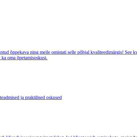
d õppekava ning meile omistati selle põhjal kvaliteedimärgis! See kva
lt ka oma õpetamisoskusi.
eadmised ja praktilised oskused