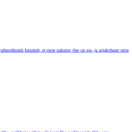
liteedimärk kinnitab, et meie pakutav õpe on aja- ja asjakohane ning