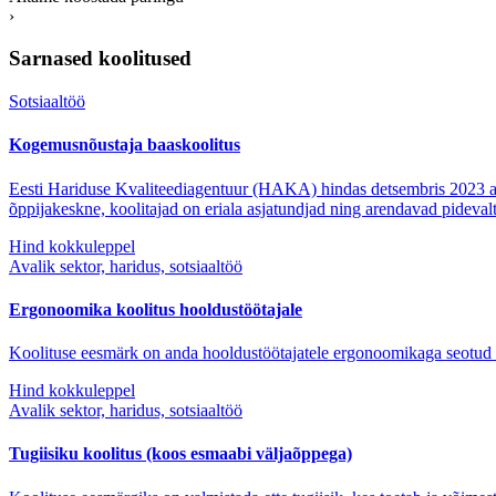
›
Sarnased koolitused
Sotsiaaltöö
Kogemusnõustaja baaskoolitus
Eesti Hariduse Kvaliteediagentuur (HAKA) hindas detsembris 2023 antu
õppijakeskne, koolitajad on eriala asjatundjad ning arendavad pideva
Hind kokkuleppel
Avalik sektor, haridus, sotsiaaltöö
Ergonoomika koolitus hooldustöötajale
Koolituse eesmärk on anda hooldustöötajatele ergonoomikaga seotud t
Hind kokkuleppel
Avalik sektor, haridus, sotsiaaltöö
Tugiisiku koolitus (koos esmaabi väljaõppega)