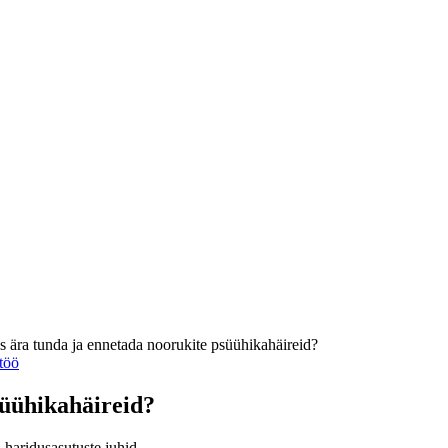
 ära tunda ja ennetada noorukite psüühikahäireid?
ltöö
süühikahäireid?
, haridusasutuste juhid