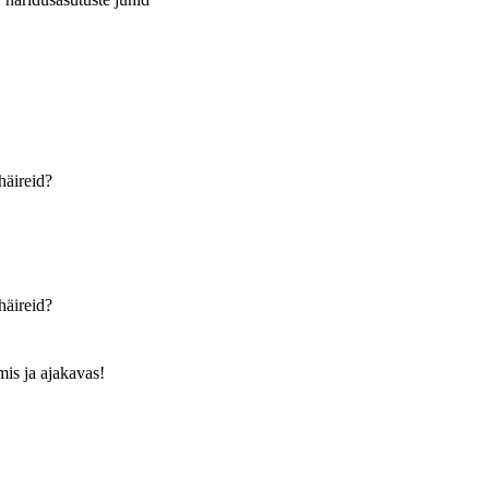
häireid?
häireid?
is ja ajakavas!