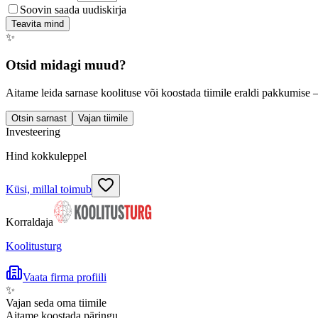
Soovin saada uudiskirja
Teavita mind
✨
Otsid midagi muud?
Aitame leida sarnase koolituse või koostada tiimile eraldi pakkumise 
Otsin sarnast
Vajan tiimile
Investeering
Hind kokkuleppel
Küsi, millal toimub
Korraldaja
Koolitusturg
Vaata firma profiili
✨
Vajan seda oma tiimile
Aitame koostada päringu