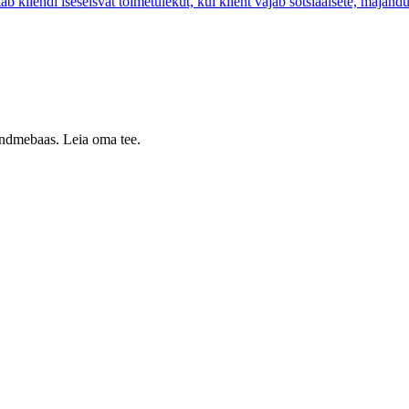
ab kliendi iseseisvat toimetulekut, kui klient vajab sotsiaalsete, majand
 andmebaas. Leia oma tee.