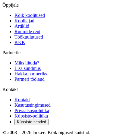
Õppijale
Kõik koolitused
Koolitajad
Artiklid
Ruumide rent
Töökuulutused
KKK
Partnerile
Miks liituda?
Lisa sündmus
Hakka partneriks
Partneri töölaud
Kontakt
Kontakt
Kasutustingimused
Privaatsuspoliitika
Küpsiste-poliitika
Küpsiste seaded
© 2008 –
2026
tark.ee. Kõik õigused kaitstud.