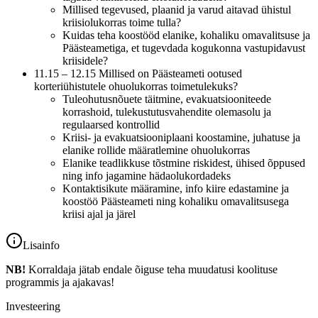
Millised tegevused, plaanid ja varud aitavad ühistul
kriisiolukorras toime tulla?
Kuidas teha koostööd elanike, kohaliku omavalitsuse ja
Päästeametiga, et tugevdada kogukonna vastupidavust
kriisidele?
11.15 – 12.15 Millised on Päästeameti ootused
korteriühistutele ohuolukorras toimetulekuks?
Tuleohutusnõuete täitmine, evakuatsiooniteede
korrashoid, tulekustutusvahendite olemasolu ja
regulaarsed kontrollid
Kriisi- ja evakuatsiooniplaani koostamine, juhatuse ja
elanike rollide määratlemine ohuolukorras
Elanike teadlikkuse tõstmine riskidest, ühised õppused
ning info jagamine hädaolukordadeks
Kontaktisikute määramine, info kiire edastamine ja
koostöö Päästeameti ning kohaliku omavalitsusega
kriisi ajal ja järel
Lisainfo
NB!
Korraldaja jätab endale õiguse teha muudatusi koolituse
programmis ja ajakavas!
Investeering