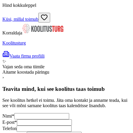
Hind kokkuleppel
Küsi, millal toimub
Korraldaja
Koolitusturg
Vaata firma profiili
✨
Vajan seda oma tiimile
Aitame koostada päringu
›
Teavita mind, kui see koolitus taas toimub
See koolitus hetkel ei toimu. Jäta oma kontakt ja anname teada, kui
see või mõni sarnane koolitus taas kalendrisse lisandub.
Nimi
*
E-post
*
Telefon