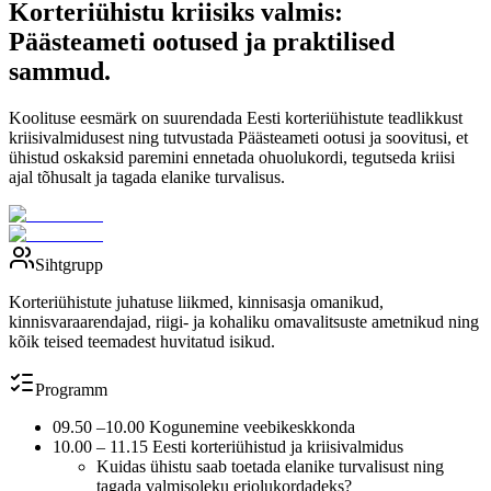
Korteriühistu kriisiks valmis:
Päästeameti ootused ja praktilised
sammud.
Koolituse eesmärk on suurendada Eesti korteriühistute teadlikkust
kriisivalmidusest ning tutvustada Päästeameti ootusi ja soovitusi, et
ühistud oskaksid paremini ennetada ohuolukordi, tegutseda kriisi
ajal tõhusalt ja tagada elanike turvalisus.
Sihtgrupp
Korteriühistute juhatuse liikmed, kinnisasja omanikud,
kinnisvaraarendajad, riigi- ja kohaliku omavalitsuste ametnikud ning
kõik teised teemadest huvitatud isikud.
Programm
09.50 –10.00 Kogunemine veebikeskkonda
10.00 – 11.15 Eesti korteriühistud ja kriisivalmidus
Kuidas ühistu saab toetada elanike turvalisust ning
tagada valmisoleku eriolukordadeks?