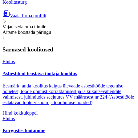
Koolitusturg
Vaata firma profiili
✨
Vajan seda oma tiimile
Aitame koostada päringu
›
Sarnased koolitused
Ehitus
Asbestitöid teostava töötaja koolitus
Eesmärk: anda koolitus käigus ülevaade asbestitööde tegemise
nõuetest, tööde ohutust korraldamisest ja isikukaitsevahendite
valimisest, juhindudes seejuures VV määrusest nr 224 (Asbestitööle
esitatavad töötervishoiu ja tööohutuse nõuded)
Hind kokkuleppel
Ehitus
Kõrgustes töötamine