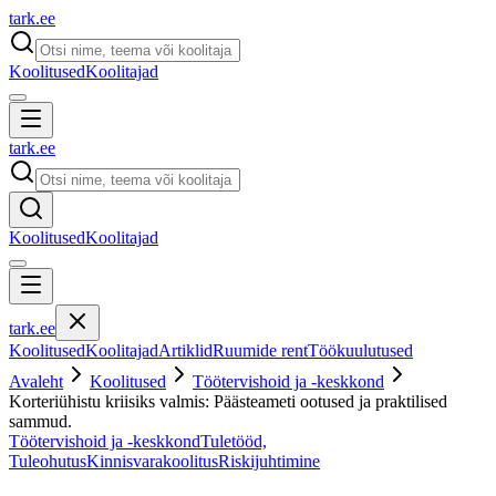
tark
.
ee
Koolitused
Koolitajad
tark
.
ee
Koolitused
Koolitajad
tark
.
ee
Koolitused
Koolitajad
Artiklid
Ruumide rent
Töökuulutused
Avaleht
Koolitused
Töötervishoid ja -keskkond
Korteriühistu kriisiks valmis: Päästeameti ootused ja praktilised
sammud.
Töötervishoid ja -keskkond
Tuletööd,
Tuleohutus
Kinnisvarakoolitus
Riskijuhtimine