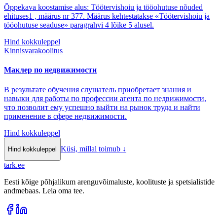
Õppekava koostamise alus: Töötervishoiu ja tööohutuse nõuded
ehituses1 , määrus nr 377. Määrus kehtestatakse «Töötervishoiu ja
tööohutuse seaduse» paragrahvi 4 lõike 5 alusel.
Hind kokkuleppel
Kinnisvarakoolitus
Маклер по недвижимости
В результате обучения слушатель приобретает знания и
навыки для работы по профессии агента по недвижимости,
что позволит ему успешно выйти на рынок труда и найти
применение в сфере недвижимости.
Hind kokkuleppel
Küsi, millal toimub
↓
Hind kokkuleppel
tark
.
ee
Eesti kõige põhjalikum arenguvõimaluste, koolituste ja spetsialistide
andmebaas. Leia oma tee.