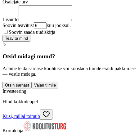
Osalejate arv
Lisainfo
Soovin teavitust
kuu jooksul.
Soovin saada uudiskirja
Teavita mind
✨
Otsid midagi muud?
Aitame leida sarnase koolituse või koostada tiimile eraldi pakkumise
— vestle meiega.
Otsin sarnast
Vajan tiimile
Investeering
Hind kokkuleppel
Küsi, millal toimub
Korraldaja