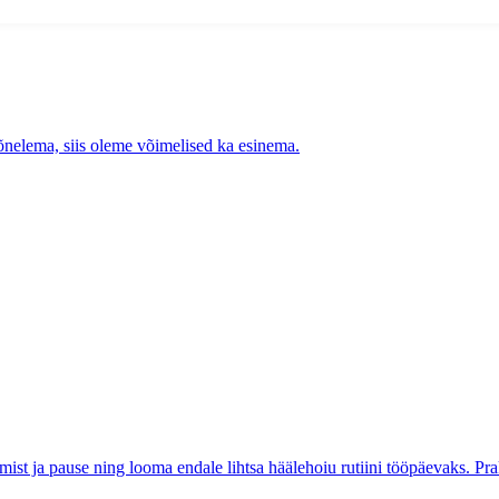
nelema, siis oleme võimelised ka esinema.
 ja pause ning looma endale lihtsa häälehoiu rutiini tööpäevaks. Praktili