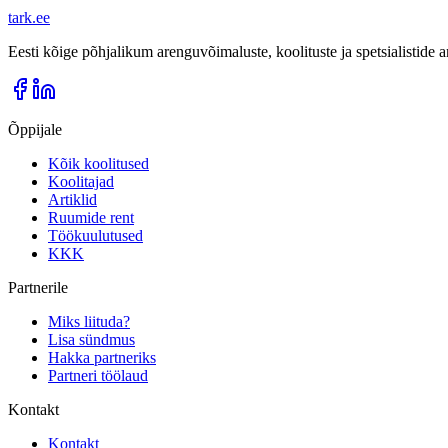
tark
.
ee
Eesti kõige põhjalikum arenguvõimaluste, koolituste ja spetsialistide
Õppijale
Kõik koolitused
Koolitajad
Artiklid
Ruumide rent
Töökuulutused
KKK
Partnerile
Miks liituda?
Lisa sündmus
Hakka partneriks
Partneri töölaud
Kontakt
Kontakt