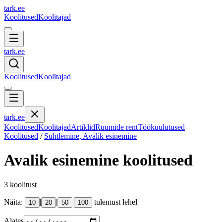
tark
.
ee
Koolitused
Koolitajad
tark
.
ee
Koolitused
Koolitajad
tark
.
ee
Koolitused
Koolitajad
Artiklid
Ruumide rent
Töökuulutused
Koolitused
/
Suhtlemine, Avalik esinemine
Avalik esinemine
koolitused
3
koolitust
Näita:
|
|
|
tulemust lehel
10
20
50
100
Alates