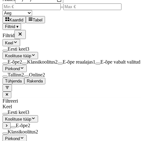
–
Kaardid
Tabel
Filtrid ▾
Filtrid
Keel
Eesti keel
3
Koolituse tüüp
E-õpe
2
Klassikoolitus
2
E-õpe reaalajas
1
E-õpe vabalt valitud 
Piirkond
Tallinn
2
Online
2
Tühjenda
Rakenda
Filtreeri
Keel
Eesti keel
3
Koolituse tüüp
E-õpe
2
Klassikoolitus
2
Piirkond