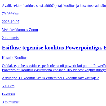
Avalik sektor, haridus, sotsiaaltöö
Õpetajakoolitus ja kasvatusteadus
Su
79.03
€
+km
2026-10-07
Veebikeskkonnas Zoom
2
toimumist
Esitluse tegemise koolitus Powerpointiga. 
Kasulik Koolitus
Öeldakse, et heas esitluses peab olema nii powerit kui pointi! PowerPoint
PowerPointi koolitus e-kursusena koosneb 105 videost kogukestusega
Arvutiõpe, IT koolitus
Avalik esinemine
IT koolitus tavakasutajale
59
€
+km
E-kursus
3
toimumist