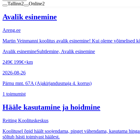
Tallinn
2
Online
2
Avalik esinemine
Areng.ee
Martin Veinmanni koolitus avalik esinemine! Kui oleme võimelised kõ
Avalik esinemine
Suhtlemine, Avalik esinemine
249
€
199
€
+km
2026-08-26
Pärnu mnt. 67A (Ajakirjandusmaja 4. korrus)
1
toimumist
Hääle kasutamine ja hoidmine
Reiting Koolituskeskus
Koolitusel õpid häält soojendama, pinget vähendama, kasutama hingamist
sõltub hästi toimivast häälest.