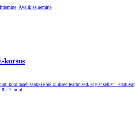
htlemine, Avalik esinemine
E-kursus
i koolituselt saabki kõik olulised teadmised, et just sellist – eristuvat, h
 üle 7 tunni