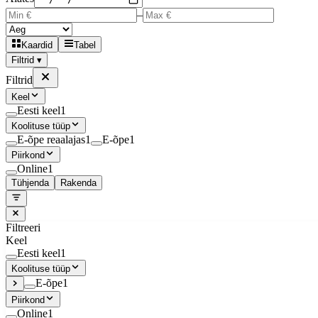
–
Kaardid
Tabel
Filtrid ▾
Filtrid
Keel
Eesti keel
1
Koolituse tüüp
E-õpe reaalajas
1
E-õpe
1
Piirkond
Online
1
Tühjenda
Rakenda
Filtreeri
Keel
Eesti keel
1
Koolituse tüüp
E-õpe
1
Piirkond
Online
1