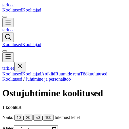
tark
.
ee
Koolitused
Koolitajad
tark
.
ee
Koolitused
Koolitajad
tark
.
ee
Koolitused
Koolitajad
Artiklid
Ruumide rent
Töökuulutused
Koolitused
/
Juhtimine ja personalitöö
Ostujuhtimine
koolitused
1
koolitust
Näita:
|
|
|
tulemust lehel
10
20
50
100
Alates