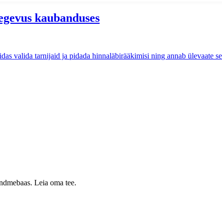
tegevus kaubanduses
das valida tarnijaid ja pidada hinnaläbirääkimisi ning annab ülevaate sel
 andmebaas. Leia oma tee.