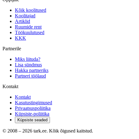
Kõik koolitused
Koolitajad
Artiklid
Ruumide rent
Töökuulutused
KKK
Partnerile
Miks liituda?
Lisa sündmus
Hakka partneriks
Partneri töölaud
Kontakt
Kontakt
Kasutustingimused
Privaatsuspoliitika
Küpsiste-poliitika
Küpsiste seaded
© 2008 –
2026
tark.ee. Kõik õigused kaitstud.