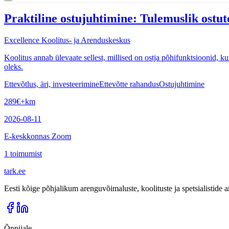
Praktiline ostujuhtimine: Tulemuslik ostu
Excellence Koolitus- ja Arenduskeskus
Koolitus annab ülevaate sellest, millised on ostja põhifunktsioonid, kui
oleks.
Ettevõtlus, äri, investeerimine
Ettevõtte rahandus
Ostujuhtimine
289
€
+km
2026-08-11
E-keskkonnas Zoom
1
toimumist
tark
.
ee
Eesti kõige põhjalikum arenguvõimaluste, koolituste ja spetsialistide
Õppijale