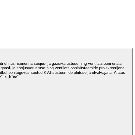
di ehitusinsenerina soojus- ja gaasivarustuse ning ventilatsiooni erialal,
 gaasi- ja soojusvarustuse ning ventilatsioonisüsteemide projekteerijana,
Hetkel põhitegevus seotud KVJ-süsteemide ehituse järelvalvajana. Alates
“ ja „Küte“.