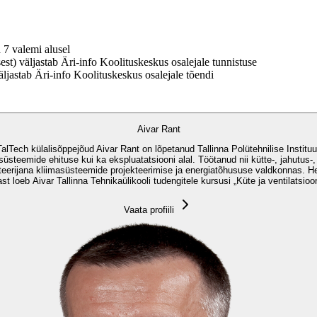
 7 valemi alusel
st) väljastab Äri-info Koolituskeskus osalejale tunnistuse
ljastab Äri-info Koolituskeskus osalejale tõendi
Aivar Rant
 TalTech külalisõppejõud Aivar Rant on lõpetanud Tallinna Polütehnilise Instituu
üsteemide ehituse kui ka ekspluatatsiooni alal. Töötanud nii kütte-, jahutus-,
kteerijana kliimasüsteemide projekteerimise ja energiatõhususe valdkonnas. 
st loeb Aivar Tallinna Tehnikaülikooli tudengitele kursusi „Küte ja ventilatsioon
Vaata profiili