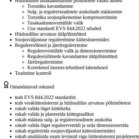
Hüdraulilise tasakaalustamise põhimõtete valiku alused
Torustiku kavandamine
Sulg- ja reguleerseadmete asukohade määramine
Torustiku soojuspikenemise kompenseerimine
Tasakaalustusventiilide valik
Uue standardi EVS 844:2022 nõuded
Hüdraulilise arvutuse üldpõhimõtted
Soojusväljastuse reguleerimine küttesüsteemides
Reguleersõlmed ja järelreguleerimine
Reguleerventiilide valik ja dimensioneerimine
Reguleersõlmede kavandamise üldpõhimõtted
Järelreguleerimine
Korrektsed insener-tehnilised lahendused
Teadmiste kontroll
Omandatavad oskused
teab EVS 844:2022 standardist
teab vesiküttesüsteemi ja hüdraulilise arvutuse põhimõtetest
oskab valida õiget küttekeha
oskab valida ja planeerida küttegraafikut
oskab määrata sulg- ja reguleerseadmete asukohta
oskab valida õiget reguleerventiili ja seda dimensioneerida
oskab reguleerida soojusväljastust küttesüsteemides
oskab analüüsida enam levinuid vigu küttesüsteemi projekteeri