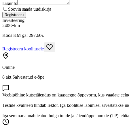
Lisainfo
Soovin saada uudiskirja
Registreeru
Investeering
240
€
+km
Koos KM-ga:
297,60
€
Registreeru koolitusele
Online
8 akt Salvestatud e-õpe
Veebipõhine kutsetäiendus on kaasaegne õppevorm, kus vaadate eelnevalt
Testide kvaliteeti hindab lektor. Iga koolituse läbimisel arvestatakse 
Iga seminar annab teatud hulga tunde ja täiendõppe punkte (TP): ehit