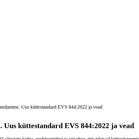
vandamine. Uus küttestandard EVS 844:2022 ja vead
. Uus küttestandard EVS 844:2022 ja vead
sätestatu kohta, probleemidest ja vigadest, mis tekivad küttesüsteemide