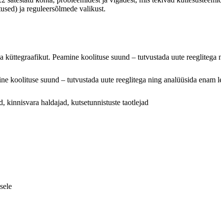
tused) ja reguleersõlmede valikust.
ida küttegraafikut. Peamine koolituse suund – tutvustada uute reeglitega
ine koolituse suund – tutvustada uute reeglitega ning analüüsida enam l
ad, kinnisvara haldajad, kutsetunnistuste taotlejad
sele