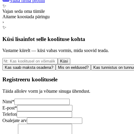
Vaata firma profiili
✨
Vajan seda oma tiimile
Aitame koostada päringu
›
✨
Küsi lisainfot selle koolituse kohta
Vastame kiirelt — küsi vabas vormis, mida soovid teada.
Küsi
Kas saab maksta osadena?
Mis on eeldused?
Kas tunnistus on tunnu
Registreeru koolitusele
Täida allolev vorm ja võtame sinuga ühendust.
Nimi
*
E-post
*
Telefon
Osalejate arv