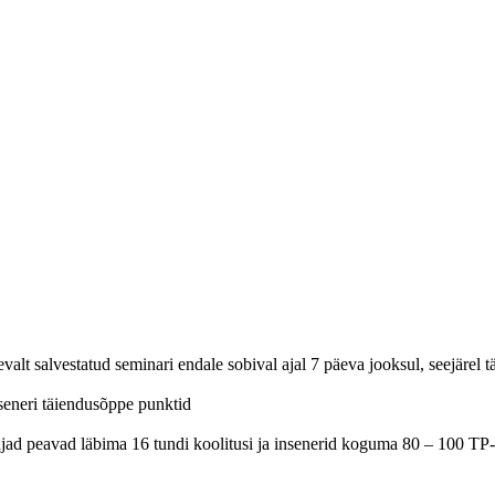
 salvestatud seminari endale sobival ajal 7 päeva jooksul, seejärel täi
inseneri täiendusõppe punktid
ajad peavad läbima 16 tundi koolitusi ja insenerid koguma 80 – 100 TP-