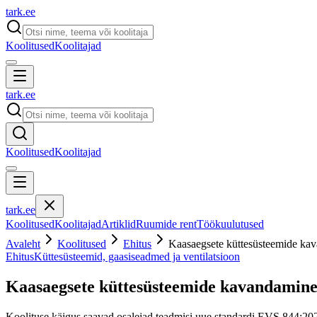
tark
.
ee
Koolitused
Koolitajad
tark
.
ee
Koolitused
Koolitajad
tark
.
ee
Koolitused
Koolitajad
Artiklid
Ruumide rent
Töökuulutused
Avaleht
Koolitused
Ehitus
Kaasaegsete küttesüsteemide ka
Ehitus
Küttesüsteemid, gaasiseadmed ja ventilatsioon
Kaasaegsete küttesüsteemide kavandamine
Koolituse käigus saavad osalejad teadmisi uue standardi EVS 844:2022 