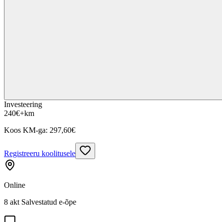
Investeering
240
€
+km
Koos KM-ga:
297,60
€
Registreeru koolitusele
Online
8 akt Salvestatud e-õpe