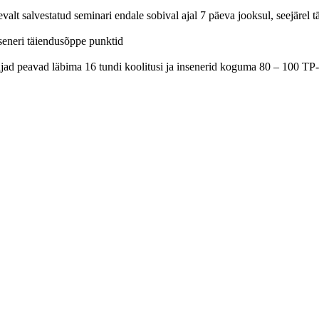
 salvestatud seminari endale sobival ajal 7 päeva jooksul, seejärel täi
inseneri täiendusõppe punktid
ajad peavad läbima 16 tundi koolitusi ja insenerid koguma 80 – 100 TP-