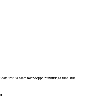
date testi ja saate täiendõppe punktidega tunnistus.
d.