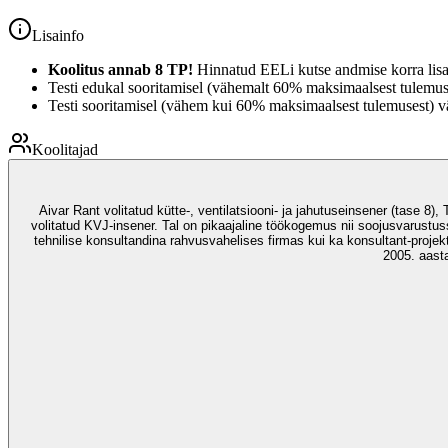
Lisainfo
Koolitus annab 8 TP!
Hinnatud EELi kutse andmise korra lisa
Testi edukal sooritamisel (vähemalt 60% maksimaalsest tulemuse
Testi sooritamisel (vähem kui 60% maksimaalsest tulemusest) vä
Koolitajad
Aivar Rant volitatud kütte-, ventilatsiooni- ja jahutuseinsener (tase 8),
volitatud KVJ-insener. Tal on pikaajaline töökogemus nii soojusvarustuss
tehnilise konsultandina rahvusvahelises firmas kui ka konsultant-proje
2005. aasta