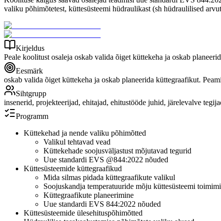
valiku põhimõtetest, küttesüsteemi hüdraulikast (sh hüdraulilised arvu
Kirjeldus
Peale koolitust osaleja oskab valida õiget küttekeha ja oskab planeer
Eesmärk
oskab valida õiget küttekeha ja oskab planeerida küttegraafikut. Peam
Sihtgrupp
insenerid, projekteerijad, ehitajad, ehitustööde juhid, järelevalve tegij
Programm
Küttekehad ja nende valiku põhimõtted
Valikul tehtavad vead
Küttekehade soojusväljastust mõjutavad tegurid
Uue standardi EVS @844:2022 nõuded
Küttesüsteemide küttegraafikud
Mida silmas pidada küttegraafikute valikul
Soojuskandja temperatuuride mõju küttesüsteemi toimimi
Küttegraafikute planeerimine
Uue standardi EVS 844:2022 nõuded
Küttesüsteemide ülesehituspõhimõtted