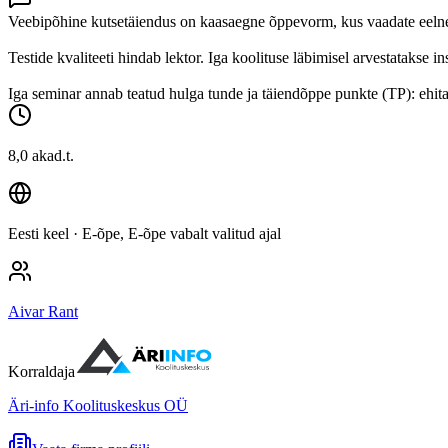
Veebipõhine kutsetäiendus on kaasaegne õppevorm, kus vaadate eelnevalt
Testide kvaliteeti hindab lektor. Iga koolituse läbimisel arvestatakse 
Iga seminar annab teatud hulga tunde ja täiendõppe punkte (TP): ehit
8,0 akad.t.
Eesti keel
· E-õpe, E-õpe vabalt valitud ajal
Aivar Rant
Korraldaja
Äri-info Koolituskeskus OÜ