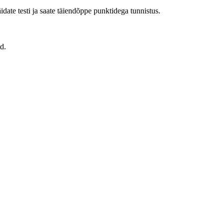
date testi ja saate täiendõppe punktidega tunnistus.
d.