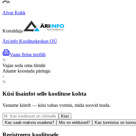
Aivar Kukk
Korraldaja
Äri-info Koolituskeskus OÜ
Vaata firma profiili
✨
Vajan seda oma tiimile
Aitame koostada päringu
›
✨
Küsi lisainfot selle koolituse kohta
Vastame kiirelt — küsi vabas vormis, mida soovid teada.
Küsi
Kas saab maksta osadena?
Mis on eeldused?
Kas tunnistus on tunnu
Registreeru koolitusele