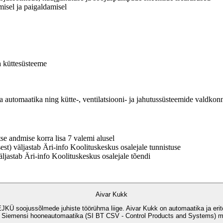
misel ja paigaldamisel
ja küttesüsteeme
 automaatika ning kütte-, ventilatsiooni- ja jahutussüsteemide valdkon
e andmise korra lisa 7 valemi alusel
st) väljastab Äri-info Koolituskeskus osalejale tunnistuse
ljastab Äri-info Koolituskeskus osalejale tõendi
Aivar Kukk
e, EJKÜ soojussõlmede juhiste töörühma liige. Aivar Kukk on automaatika ja erit
2) Siemensi hooneautomaatika (SI BT CSV - Control Products and Systems) mü