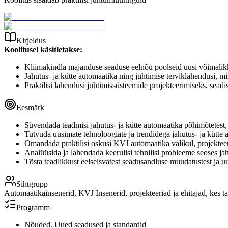
Kirjeldus
Koolitusel käsitletakse:
Kliimakindla majanduse seaduse eelnõu poolseid uusi võimalik
Jahutus- ja kütte automaatika ning juhtimise terviklahendusi, m
Praktilisi lahendusi juhtimissüsteemide projekteerimiseks, sead
Eesmärk
Süvendada teadmisi jahutus- ja kütte automaatika põhimõtetest,
Tutvuda uusimate tehnoloogiate ja trendidega jahutus- ja kütte 
Omandada praktilisi oskusi KVJ automaatika valikul, projekteer
Analüüsida ja lahendada keerulisi tehnilisi probleeme seoses ja
Tõsta teadlikkust eelseisvatest seadusandluse muudatustest ja uu
Sihtgrupp
Automaatikainsenerid, KVJ Insenerid, projekteeriad ja ehitajad, kes t
Programm
Nõuded. Uued seadused ja standardid