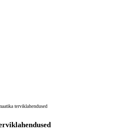
maatika terviklahendused
terviklahendused