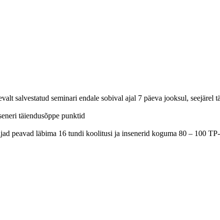
 salvestatud seminari endale sobival ajal 7 päeva jooksul, seejärel täi
inseneri täiendusõppe punktid
ajad peavad läbima 16 tundi koolitusi ja insenerid koguma 80 – 100 TP-