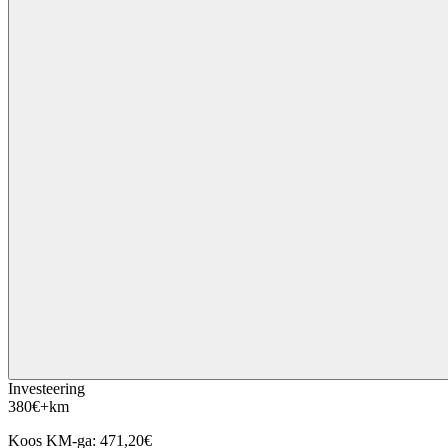
Investeering
380
€
+km
Koos KM-ga:
471,20
€