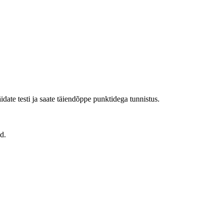
date testi ja saate täiendõppe punktidega tunnistus.
d.