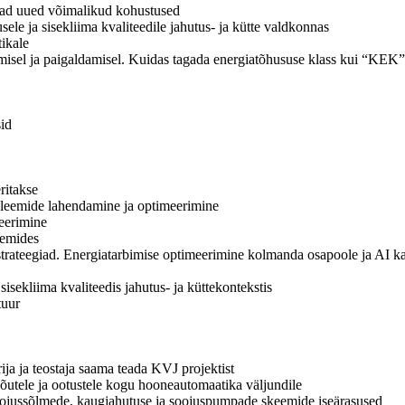
evad uued võimalikud kohustused
sele ja sisekliima kvaliteedile jahutus- ja kütte valdkonnas
ikale
imisel ja paigaldamisel. Kuidas tagada energiatõhususe klass kui “KEK”
id
ritakse
bleemide lahendamine ja optimeerimine
eerimine
eemides
strateegiad. Energiatarbimise optimeerimine kolmanda osapoole ja AI k
sekliima kvaliteedis jahutus- ja küttekontekstis
tuur
ja ja teostaja saama teada KVJ projektist
 nõutele ja ootustele kogu hooneautomaatika väljundile
 sojussõlmede, kaugjahutuse ja soojuspumpade skeemide iseärasused