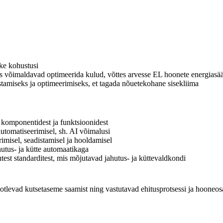
ke kohustusi
is võimaldavad optimeerida kulud, võttes arvesse EL hoonete energiasääs
istamiseks ja optimeerimiseks, et tagada nõuetekohane sisekliima
 komponentidest ja funktsioonidest
automatiseerimisel, sh. AI võimalusi
imisel, seadistamisel ja hooldamisel
hutus- ja kütte automaatikaga
test standarditest, mis mõjutavad jahutus- ja küttevaldkondi
aotlevad kutsetaseme saamist ning vastutavad ehitusprotsessi ja hooneos