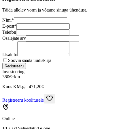
Täida allolev vorm ja võtame sinuga ühendust.
Nimi
*
E-post
*
Telefon
Osalejate arv
Lisainfo
Soovin saada uudiskirja
Registreeru
Investeering
380
€
+km
Koos KM-ga:
471,20
€
Registreeru koolitusele
Online
10,7 akt Salvestatud e-õpe