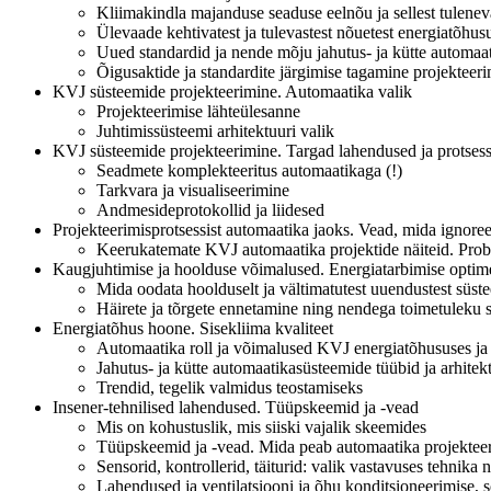
Kliimakindla majanduse seaduse eelnõu ja sellest tulen
Ülevaade kehtivatest ja tulevastest nõuetest energiatõhusu
Uued standardid ja nende mõju jahutus- ja kütte automaat
Õigusaktide ja standardite järgimise tagamine projekteer
KVJ süsteemide projekteerimine. Automaatika valik
Projekteerimise lähteülesanne
Juhtimissüsteemi arhitektuuri valik
KVJ süsteemide projekteerimine. Targad lahendused ja protsess
Seadmete komplekteeritus automaatikaga (!)
Tarkvara ja visualiseerimine
Andmesideprotokollid ja liidesed
Projekteerimisprotsessist automaatika jaoks. Vead, mida ignoree
Keerukatemate KVJ automaatika projektide näiteid. Pro
Kaugjuhtimise ja hoolduse võimalused. Energiatarbimise optim
Mida oodata hoolduselt ja vältimatutest uuendustest süst
Häirete ja tõrgete ennetamine ning nendega toimetuleku 
Energiatõhus hoone. Sisekliima kvaliteet
Automaatika roll ja võimalused KVJ energiatõhususes ja si
Jahutus- ja kütte automaatikasüsteemide tüübid ja arhitek
Trendid, tegelik valmidus teostamiseks
Insener-tehnilised lahendused. Tüüpskeemid ja -vead
Mis on kohustuslik, mis siiski vajalik skeemides
Tüüpskeemid ja -vead. Mida peab automaatika projekteeri
Sensorid, kontrollerid, täiturid: valik vastavuses tehnika
Lahendused ja ventilatsiooni ja õhu konditsioneerimise,