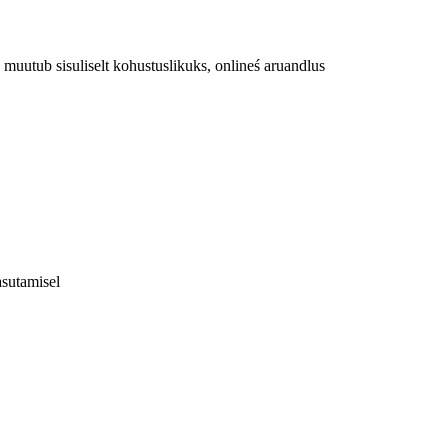
 muutub sisuliselt kohustuslikuks, onlineś aruandlus
asutamisel