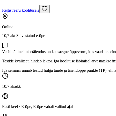
Registreeru koolitusele
Online
10,7 akt Salvestatud e-õpe
Veebipõhine kutsetäiendus on kaasaegne õppevorm, kus vaadate eelnevalt
Testide kvaliteeti hindab lektor. Iga koolituse läbimisel arvestatakse 
Iga seminar annab teatud hulga tunde ja täiendõppe punkte (TP): ehit
10,7 akad.t.
Eesti keel
· E-õpe, E-õpe vabalt valitud ajal