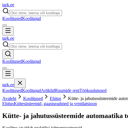
tark
.
ee
Koolitused
Koolitajad
tark
.
ee
Koolitused
Koolitajad
tark
.
ee
Koolitused
Koolitajad
Artiklid
Ruumide rent
Töökuulutused
Avaleht
Koolitused
Ehitus
Kütte- ja jahutussüsteemide auto
Ehitus
Küttesüsteemid, gaasiseadmed ja ventilatsioon
Kütte- ja jahutussüsteemide automaatika 
Koolitus sisaldab praktilisi juhtumiuuringuid