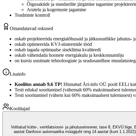
Õigusaktide ja standardite järgimise tagamine projekteeri
Arutelu ja kogemuste jagamine
Teadmiste kontroll
Omandatavad oskused
oskab projekteerida energiatõhusaid ja jätkusuutlikke jahutus- 
oskab optimeerida KVJ-süsteemide tööd
oskab tagada optimaalse sisekliima kvaliteedi
oskab vähendada hoonete energiakulu ja keskkonnamõju
on kursis uusimate tehnoloogiate ja seadusandluse muudatustega
Lisainfo
Koolitus annab 9,6 TP!
Hinnatud Äri-info OÜ poolt EELi kuts
Testi edukal sooritamisel (vähemalt 60% maksimaalsest tulemuse
Testi sooritamisel (vähem kui 60% maksimaalsest tulemusest) vä
Koolitajad
Volitatud kütte-, ventilatsiooni- ja jahutuseinsener, tase 8, EKVÜ liig
aastat Danfossi automaatika müügijuht ning 14 aastat (kuni 1.1.202