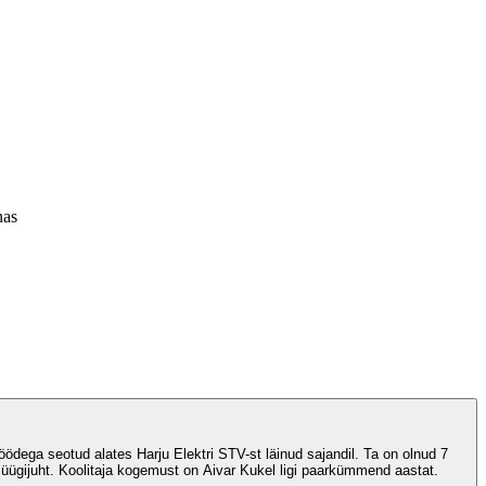
nas
öödega seotud alates Harju Elektri STV-st läinud sajandil. Ta on olnud 7
ügijuht. Koolitaja kogemust on Aivar Kukel ligi paarkümmend aastat.