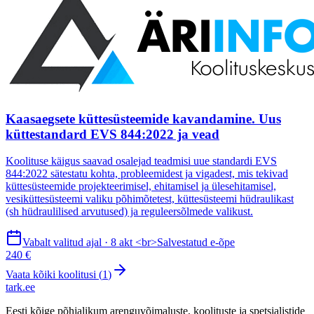
Kaasaegsete küttesüsteemide kavandamine. Uus
küttestandard EVS 844:2022 ja vead
Koolituse käigus saavad osalejad teadmisi uue standardi EVS
844:2022 sätestatu kohta, probleemidest ja vigadest, mis tekivad
küttesüsteemide projekteerimisel, ehitamisel ja ülesehitamisel,
vesiküttesüsteemi valiku põhimõtetest, küttesüsteemi hüdraulikast
(sh hüdraulilised arvutused) ja reguleersõlmede valikust.
Vabalt valitud ajal · 8 akt <br>Salvestatud e-õpe
240 €
Vaata kõiki koolitusi (
1
)
tark
.
ee
Eesti kõige põhjalikum arenguvõimaluste, koolituste ja spetsialistide