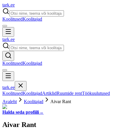
tark
.
ee
Koolitused
Koolitajad
tark
.
ee
Koolitused
Koolitajad
tark
.
ee
Koolitused
Koolitajad
Artiklid
Ruumide rent
Töökuulutused
Avaleht
Koolitajad
Aivar Rant
Halda seda profiili
→
Aivar Rant