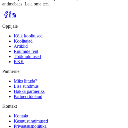
andmebaas. Leia oma tee.
Õppijale
Kõik koolitused
Koolitajad
Artiklid
Ruumide rent
Töökuulutused
KKK
Partnerile
Miks liituda?
Lisa sündmus
Hakka partneriks
Partneri töölaud
Kontakt
Kontakt
Kasutustingimused
Privaatsuspoliitika