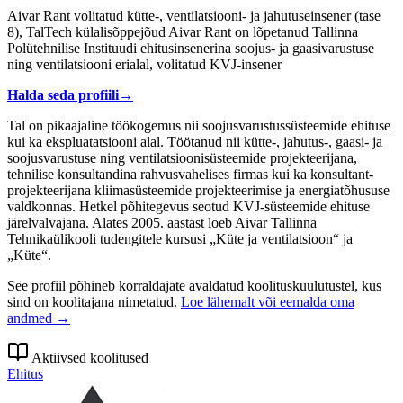
Aivar Rant volitatud kütte-, ventilatsiooni- ja jahutuseinsener (tase
8), TalTech külalisõppejõud Aivar Rant on lõpetanud Tallinna
Polütehnilise Instituudi ehitusinsenerina soojus- ja gaasivarustuse
ning ventilatsiooni erialal, volitatud KVJ-insener
Halda seda profiili
→
Tal on pikaajaline töökogemus nii soojusvarustussüsteemide ehituse
kui ka ekspluatatsiooni alal. Töötanud nii kütte-, jahutus-, gaasi- ja
soojusvarustuse ning ventilatsioonisüsteemide projekteerijana,
tehnilise konsultandina rahvusvahelises firmas kui ka konsultant-
projekteerijana kliimasüsteemide projekteerimise ja energiatõhususe
valdkonnas. Hetkel põhitegevus seotud KVJ-süsteemide ehituse
järelvalvajana. Alates 2005. aastast loeb Aivar Tallinna
Tehnikaülikooli tudengitele kursusi „Küte ja ventilatsioon“ ja
„Küte“.
See profiil põhineb korraldajate avaldatud koolituskuulutustel, kus
sind on koolitajana nimetatud.
Loe lähemalt või eemalda oma
andmed →
Aktiivsed koolitused
Ehitus