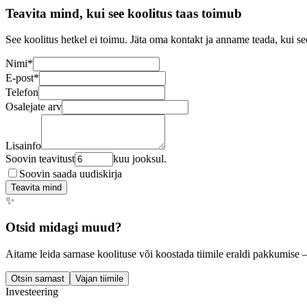
Teavita mind, kui see koolitus taas toimub
See koolitus hetkel ei toimu. Jäta oma kontakt ja anname teada, kui se
Nimi
*
E-post
*
Telefon
Osalejate arv
Lisainfo
Soovin teavitust
kuu jooksul.
Soovin saada uudiskirja
Teavita mind
✨
Otsid midagi muud?
Aitame leida sarnase koolituse või koostada tiimile eraldi pakkumise 
Otsin sarnast
Vajan tiimile
Investeering