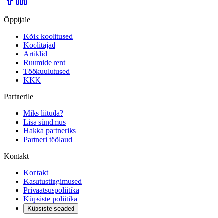
Õppijale
Kõik koolitused
Koolitajad
Artiklid
Ruumide rent
Töökuulutused
KKK
Partnerile
Miks liituda?
Lisa sündmus
Hakka partneriks
Partneri töölaud
Kontakt
Kontakt
Kasutustingimused
Privaatsuspoliitika
Küpsiste-poliitika
Küpsiste seaded