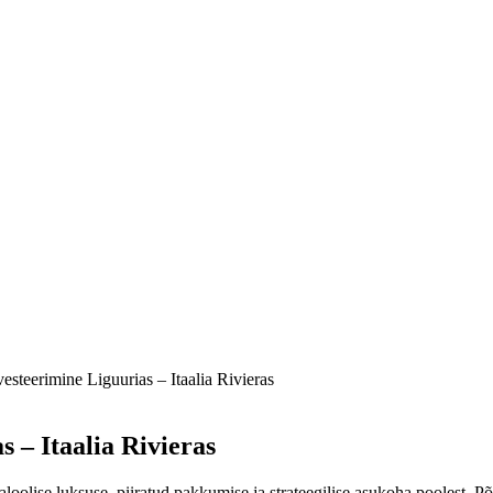
nvesteerimine Liguurias – Itaalia Rivieras
s – Itaalia Rivieras
loolise luksuse, piiratud pakkumise ja strateegilise asukoha poolest. P