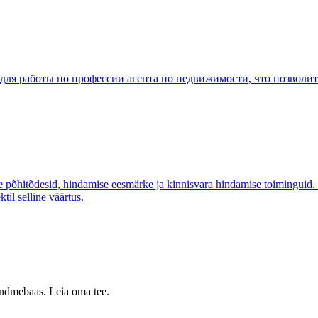
 для работы по профессии агента по недвижимости, что позволи
põhitõdesid, hindamise eesmärke ja kinnisvara hindamise toiminguid. S
il selline väärtus.
 andmebaas. Leia oma tee.