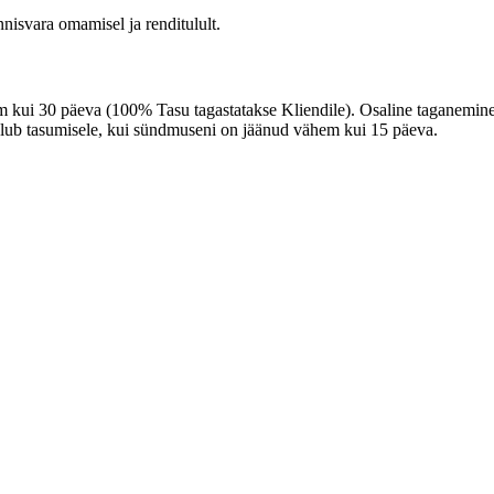
nnisvara omamisel ja renditulult.
m kui 30 päeva (100% Tasu tagastatakse Kliendile). Osaline taganemi
kuulub tasumisele, kui sündmuseni on jäänud vähem kui 15 päeva.