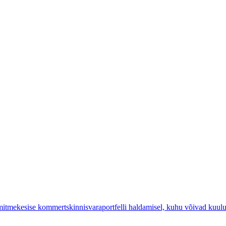
a mitmekesise kommertskinnisvaraportfelli haldamisel, kuhu võivad kuu