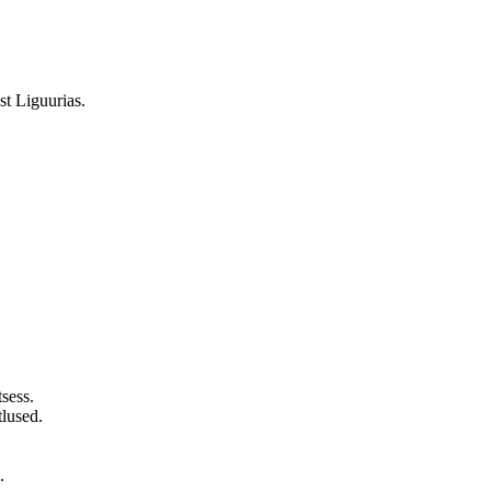
st Liguurias.
sess.
tlused.
.