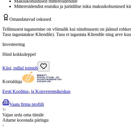
Maksukohustused mitteresidendile
Mitteresidendist eraisiku ja juriidilise isiku maksukohustused ki
Omandatavad oskused
Tellimusest taganemine on võimalik kui sündmuseni on jäänud rohke
Tasu tagastatakse Kliendile). Tasu ei tagastata Kliendile ning arve 
Investeering
Hind kokkuleppel
Küsi, millal toimub
Korraldaja
Eesti Koolitus- ja Konverentsikeskus
Vaata firma profiili
✨
Vajan seda oma tiimile
Aitame koostada päringu
›