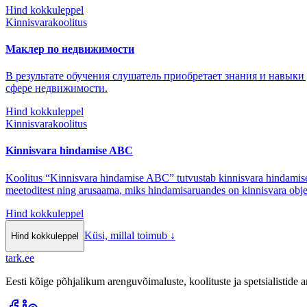
Hind kokkuleppel
Kinnisvarakoolitus
Маклер по недвижимости
В результате обучения слушатель приобретает знания и навыки
сфере недвижимости.
Hind kokkuleppel
Kinnisvarakoolitus
Kinnisvara hindamise ABC
Koolitus “Kinnisvara hindamise ABC” tutvustab kinnisvara hindamise 
meetoditest ning arusaama, miks hindamisaruandes on kinnisvara objekt
Hind kokkuleppel
Küsi, millal toimub
↓
Hind kokkuleppel
tark
.
ee
Eesti kõige põhjalikum arenguvõimaluste, koolituste ja spetsialistide