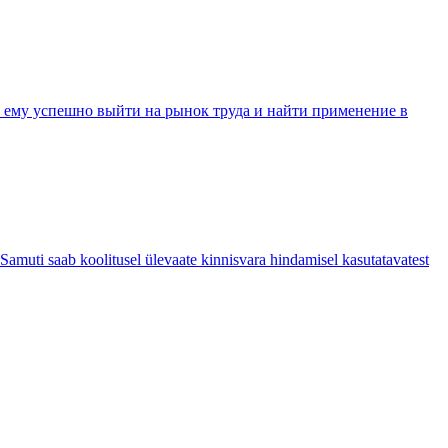
т ему успешно выйти на рынок труда и найти применение в
amuti saab koolitusel ülevaate kinnisvara hindamisel kasutatavatest