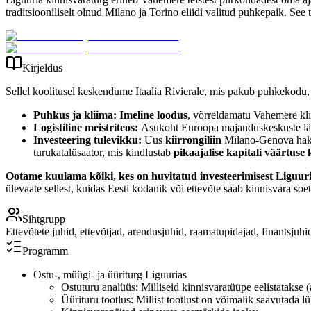
traditsiooniliselt olnud Milano ja Torino eliidi valitud puhkepaik. See 
Kirjeldus
Sellel koolitusel keskendume Itaalia Rivierale, mis pakub puhkekodu, k
Puhkus ja kliima:
Imeline loodus
, võrreldamatu Vahemere kli
Logistiline meistriteos:
Asukoht Euroopa majanduskeskuste lähe
Investeering tulevikku:
Uus
kiirrongiliin
Milano-Genova hakkab
turukatalüsaator, mis kindlustab
pikaajalise kapitali väärtuse
Ootame kuulama kõiki, kes on huvitatud investeerimisest Liguuria k
ülevaate sellest, kuidas Eesti kodanik või ettevõte saab kinnisvara so
Sihtgrupp
Ettevõtete juhid, ettevõtjad, arendusjuhid, raamatupidajad, finantsjuhi
Programm
Ostu-, müügi- ja üüriturg Liguurias
Ostuturu analüüs: Milliseid kinnisvaratüüpe eelistatakse (
Üürituru tootlus: Millist tootlust on võimalik saavutada l