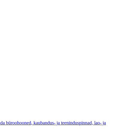
luda büroohooned, kaubandus- ja teeninduspinnad, lao- ja