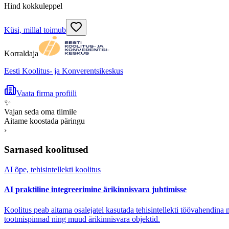
Hind kokkuleppel
Küsi, millal toimub
Korraldaja
Eesti Koolitus- ja Konverentsikeskus
Vaata firma profiili
✨
Vajan seda oma tiimile
Aitame koostada päringu
›
Sarnased koolitused
AI õpe, tehisintellekti koolitus
AI praktiline integreerimine ärikinnisvara juhtimisse
Koolitus peab aitama osalejatel kasutada tehisintellekti töövahendin
tootmispinnad ning muud ärikinnisvara objektid.