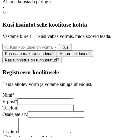
Aitame koostada päringu
›
✨
Küsi lisainfot selle koolituse kohta
Vastame kiirelt — küsi vabas vormis, mida soovid teada.
Küsi
Kas saab maksta osadena?
Mis on eeldused?
Kas tunnistus on tunnustatud?
Registreeru koolitusele
Täida allolev vorm ja võtame sinuga ühendust.
Nimi
*
E-post
*
Telefon
Osalejate arv
Lisainfo