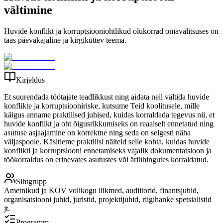
vältimine
Huvide konflikt ja korruptsiooniohtlikud olukorrad omavalitsuses on
taas päevakajaline ja kirgiküttev teema.
Kirjeldus
Et suurendada töötajate teadlikkust ning aidata neil vältida huvide
konflikte ja korruptsiooniriske, kutsume Teid koolitusele, mille
käigus anname praktilised juhised, kuidas korraldada tegevus nii, et
huvide konflikt ja oht õigusrikkumiseks on reaalselt ennetatud ning
asutuse asjaajamine on korrektne ning seda on selgesti näha
väljaspoole. Käsitleme praktilisi näiteid selle kohta, kuidas huvide
konflikti ja korruptsiooni ennetamiseks vajalik dokumentatsioon ja
töökorraldus on erinevates asutustes või äriühingutes korraldatud.
Sihtgrupp
Ametnikud ja KOV volikogu liikmed, audiitorid, finantsjuhid,
organisatsiooni juhid, juristid, projektijuhid, riigihanke spetsialistid
jt.
Programm