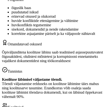
õiguslik baas
puudutatud isikud
erinevad otsused ja olukorrad
huvide konfliktide ettenägemine ja vältimine
huvikonfliktis tegutsemine
sisekord, dokumendid ja nende rakendamine
korrektne asjaajamine päriselt ja ka väljapoole nähtavalt
Omandatavad oskused
Õpiväljunditena koolituse läbinu saab teadmised asjassepuutuvatest
õigusaktidest, olulistest mõistetest ja korruptsiooni ennetamiseks
vajalikest dokumentidest ning töökorraldusest
Tunnistus
Koolituse läbimisel väljastame tõendi.
Tõendi väljastamise eelduseks on koolituse läbimine täies mahus
ning koolitusarve tasumine. Erandkorras võib osaleja saada
koolituse läbimist tõendava dokumendi, kui on läbinud õppekavast
vähemalt 90%.