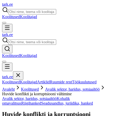
tark
.
ee
Koolitused
Koolitajad
tark
.
ee
Koolitused
Koolitajad
tark
.
ee
Koolitused
Koolitajad
Artiklid
Ruumide rent
Töökuulutused
Avaleht
Koolitused
Avalik sektor, haridus, sotsiaaltöö
Huvide konflikti ja korruptsiooni vältimine
Avalik sektor, haridus, sotsiaaltöö
Kohalik
omavalitsus
Riigihanked
Seadusandlus, juriidika, hanked
Huvide konflikti ja korruptsiooni