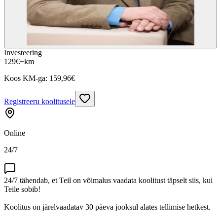
Investeering
129
€
+km
Koos KM-ga:
159,96
€
Registreeru koolitusele
Online
24/7
24/7 tähendab, et Teil on võimalus vaadata koolitust täpselt siis, kui
Teile sobib!
Koolitus on järelvaadatav 30 päeva jooksul alates tellimise hetkest.