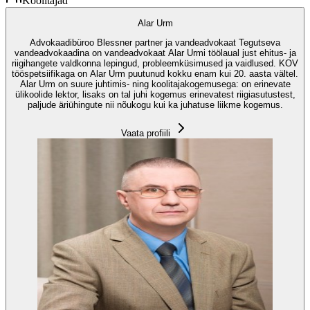
Koolitajad
Alar Urm
Advokaadibüroo Blessner partner ja vandeadvokaat Tegutseva
vandeadvokaadina on vandeadvokaat Alar Urmi töölaual just ehitus- ja
riigihangete valdkonna lepingud, probleemküsimused ja vaidlused. KOV
tööspetsiifikaga on Alar Urm puutunud kokku enam kui 20. aasta vältel.
Alar Urm on suure juhtimis- ning koolitajakogemusega: on erinevate
ülikoolide lektor, lisaks on tal juhi kogemus erinevatest riigiasutustest,
paljude äriühingute nii nõukogu kui ka juhatuse liikme kogemus.
Vaata profiili