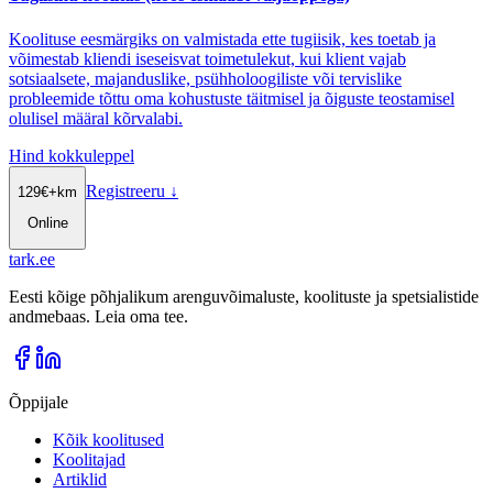
Koolituse eesmärgiks on valmistada ette tugiisik, kes toetab ja
võimestab kliendi iseseisvat toimetulekut, kui klient vajab
sotsiaalsete, majanduslike, psühholoogiliste või tervislike
probleemide tõttu oma kohustuste täitmisel ja õiguste teostamisel
olulisel määral kõrvalabi.
Hind kokkuleppel
Registreeru
↓
129
€
+km
Online
tark
.
ee
Eesti kõige põhjalikum arenguvõimaluste, koolituste ja spetsialistide
andmebaas. Leia oma tee.
Õppijale
Kõik koolitused
Koolitajad
Artiklid