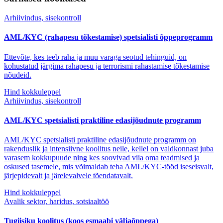
Arhiivindus, sisekontroll
AML/KYC (rahapesu tõkestamise) spetsialisti õppeprogramm
Ettevõte, kes teeb raha ja muu varaga seotud tehinguid, on
kohustatud järgima rahapesu ja terrorismi rahastamise tõkestamise
nõudeid.
Hind kokkuleppel
Arhiivindus, sisekontroll
AML/KYC spetsialisti praktiline edasijõudnute programm
AML/KYC spetsialisti praktiline edasijõudnute programm on
rakenduslik ja intensiivne koolitus neile, kellel on valdkonnast juba
varasem kokkupuude ning kes soovivad viia oma teadmised ja
oskused tasemele, mis võimaldab teha AML/KYC-tööd iseseisvalt,
järjepidevalt ja järelevalvele tõendatavalt.
Hind kokkuleppel
Avalik sektor, haridus, sotsiaaltöö
Tugiisiku koolitus (koos esmaabi väljaõppega)