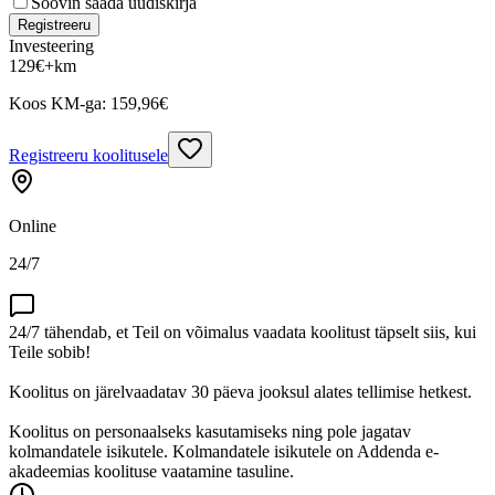
Soovin saada uudiskirja
Registreeru
Investeering
129
€
+km
Koos KM-ga:
159,96
€
Registreeru koolitusele
Online
24/7
24/7 tähendab, et Teil on võimalus vaadata koolitust täpselt siis, kui
Teile sobib!
Koolitus on järelvaadatav 30 päeva jooksul alates tellimise hetkest.
Koolitus on personaalseks kasutamiseks ning pole jagatav
kolmandatele isikutele. Kolmandatele isikutele on Addenda e-
akadeemias koolituse vaatamine tasuline.