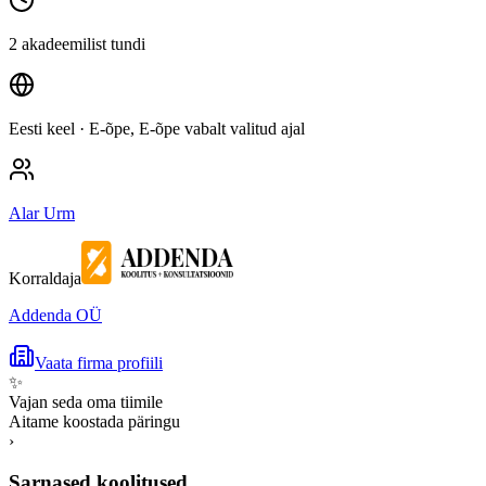
2 akadeemilist tundi
Eesti keel
· E-õpe, E-õpe vabalt valitud ajal
Alar Urm
Korraldaja
Addenda OÜ
Vaata firma profiili
✨
Vajan seda oma tiimile
Aitame koostada päringu
›
Sarnased koolitused