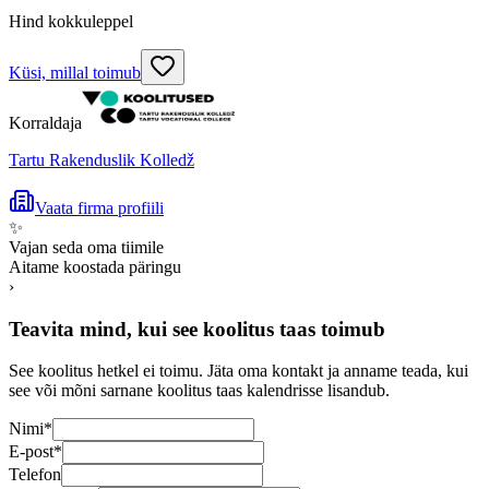
Hind kokkuleppel
Küsi, millal toimub
Korraldaja
Tartu Rakenduslik Kolledž
Vaata firma profiili
✨
Vajan seda oma tiimile
Aitame koostada päringu
›
Teavita mind, kui see koolitus taas toimub
See koolitus hetkel ei toimu. Jäta oma kontakt ja anname teada, kui
see või mõni sarnane koolitus taas kalendrisse lisandub.
Nimi
*
E-post
*
Telefon