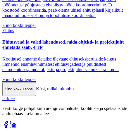
tööõnnetusi põhjustada ebapiisav tööde koordineerimine. Et
koostööd koordineerida, peab olema ühisel ehitusplatsil kirjalikult
määratud töötervishoiu ja tööohutuse koordinaator.
Hind kokkuleppel
Ehitus
Ehitusvead ja valed lahendused, mida objekti- ja projektijuht
ennetada saab. 4 TP
Koolitusel anname detailse ülevaate ehitusekspertiiside käigus
ilmnenud enamlevinumatest ehitusvigadest ja puudustest
elamuehituses, mida objekti- ja projektijuhid saanuks ära hoida.
Hind kokkuleppel
Küsi, millal toimub
↓
Hind kokkuleppel
tark
.
ee
Eesti kõige põhjalikum arenguvõimaluste, koolituste ja spetsialistide
andmebaas. Leia oma tee.