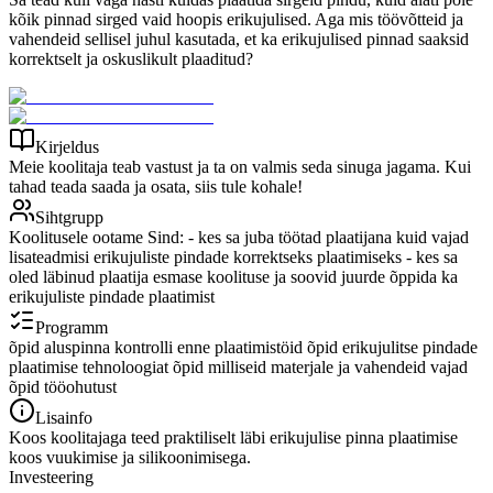
kõik pinnad sirged vaid hoopis erikujulised. Aga mis töövõtteid ja
vahendeid sellisel juhul kasutada, et ka erikujulised pinnad saaksid
korrektselt ja oskuslikult plaaditud?
Kirjeldus
Meie koolitaja teab vastust ja ta on valmis seda sinuga jagama. Kui
tahad teada saada ja osata, siis tule kohale!
Sihtgrupp
Koolitusele ootame Sind: - kes sa juba töötad plaatijana kuid vajad
lisateadmisi erikujuliste pindade korrektseks plaatimiseks - kes sa
oled läbinud plaatija esmase koolituse ja soovid juurde õppida ka
erikujuliste pindade plaatimist
Programm
õpid aluspinna kontrolli enne plaatimistöid õpid erikujulitse pindade
plaatimise tehnoloogiat õpid milliseid materjale ja vahendeid vajad
õpid tööohutust
Lisainfo
Koos koolitajaga teed praktiliselt läbi erikujulise pinna plaatimise
koos vuukimise ja silikoonimisega.
Investeering