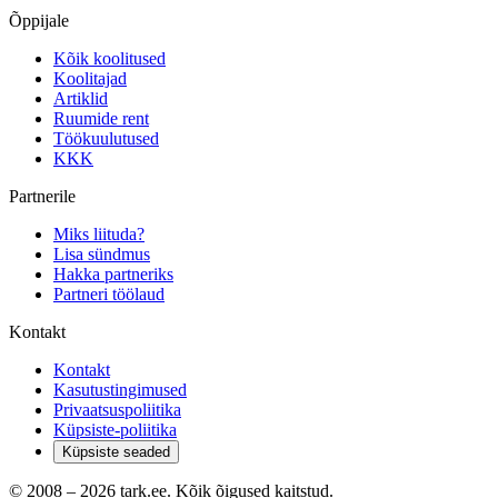
Õppijale
Kõik koolitused
Koolitajad
Artiklid
Ruumide rent
Töökuulutused
KKK
Partnerile
Miks liituda?
Lisa sündmus
Hakka partneriks
Partneri töölaud
Kontakt
Kontakt
Kasutustingimused
Privaatsuspoliitika
Küpsiste-poliitika
Küpsiste seaded
© 2008 –
2026
tark.ee. Kõik õigused kaitstud.