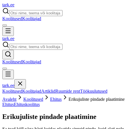
tark
.
ee
Koolitused
Koolitajad
tark
.
ee
Koolitused
Koolitajad
tark
.
ee
Koolitused
Koolitajad
Artiklid
Ruumide rent
Töökuulutused
Avaleht
Koolitused
Ehitus
Erikujuliste pindade plaatimine
Ehitus
Ehituskoolitus
Erikujuliste pindade plaatimine
Sa tead küll väga hästi kuidas plaatida sirgeid pindu, kuid alati pole