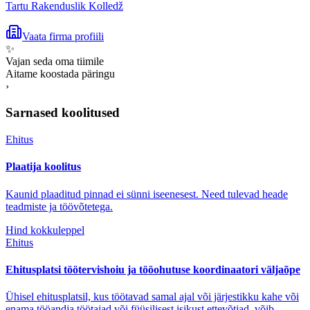
Tartu Rakenduslik Kolledž
Vaata firma profiili
✨
Vajan seda oma tiimile
Aitame koostada päringu
›
Sarnased koolitused
Ehitus
Plaatija koolitus
Kaunid plaaditud pinnad ei sünni iseenesest. Need tulevad heade
teadmiste ja töövõtetega.
Hind kokkuleppel
Ehitus
Ehitusplatsi töötervishoiu ja tööohutuse koordinaatori väljaõpe
Ühisel ehitusplatsil, kus töötavad samal ajal või järjestikku kahe või
enama tööandja töötajad või füüsilisest isikust ettevõtjad, võib