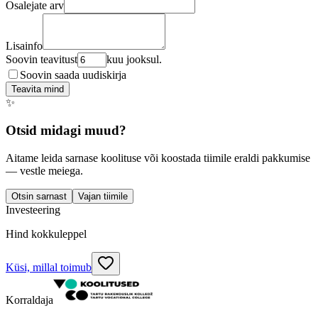
Osalejate arv
Lisainfo
Soovin teavitust
kuu jooksul.
Soovin saada uudiskirja
Teavita mind
✨
Otsid midagi muud?
Aitame leida sarnase koolituse või koostada tiimile eraldi pakkumise
— vestle meiega.
Otsin sarnast
Vajan tiimile
Investeering
Hind kokkuleppel
Küsi, millal toimub
Korraldaja