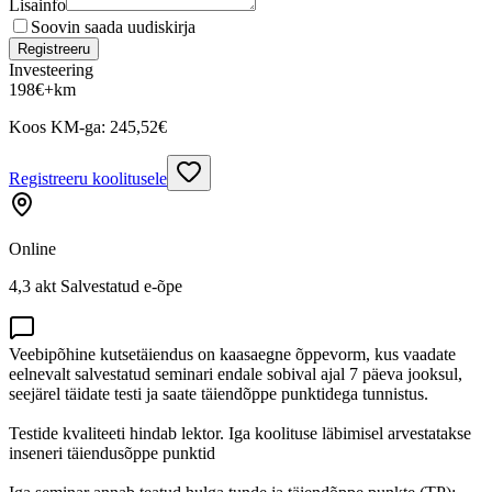
Lisainfo
Soovin saada uudiskirja
Registreeru
Investeering
198
€
+km
Koos KM-ga:
245,52
€
Registreeru koolitusele
Online
4,3 akt Salvestatud e-õpe
Veebipõhine kutsetäiendus on kaasaegne õppevorm, kus vaadate
eelnevalt salvestatud seminari endale sobival ajal 7 päeva jooksul,
seejärel täidate testi ja saate täiendõppe punktidega tunnistus.
Testide kvaliteeti hindab lektor. Iga koolituse läbimisel arvestatakse
inseneri täiendusõppe punktid