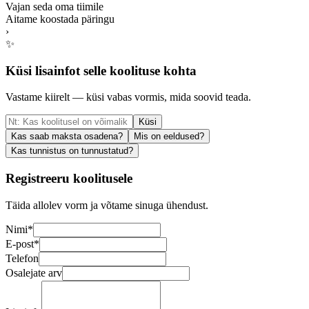
Vajan seda oma tiimile
Aitame koostada päringu
›
✨
Küsi lisainfot selle koolituse kohta
Vastame kiirelt — küsi vabas vormis, mida soovid teada.
Küsi
Kas saab maksta osadena?
Mis on eeldused?
Kas tunnistus on tunnustatud?
Registreeru koolitusele
Täida allolev vorm ja võtame sinuga ühendust.
Nimi
*
E-post
*
Telefon
Osalejate arv