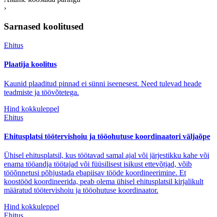
›
Sarnased koolitused
Ehitus
Plaatija koolitus
Kaunid plaaditud pinnad ei sünni iseenesest. Need tulevad heade
teadmiste ja töövõtetega.
Hind kokkuleppel
Ehitus
Ehitusplatsi töötervishoiu ja tööohutuse koordinaatori väljaõpe
Ühisel ehitusplatsil, kus töötavad samal ajal või järjestikku kahe või
enama tööandja töötajad või füüsilisest isikust ettevõtjad, võib
tööõnnetusi põhjustada ebapiisav tööde koordineerimine. Et
koostööd koordineerida, peab olema ühisel ehitusplatsil kirjalikult
määratud töötervishoiu ja tööohutuse koordinaator.
Hind kokkuleppel
Ehitus