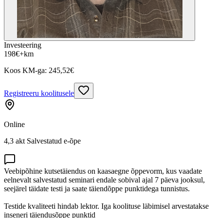
Investeering
198
€
+km
Koos KM-ga:
245,52
€
Registreeru koolitusele
Online
4,3 akt Salvestatud e-õpe
Veebipõhine kutsetäiendus on kaasaegne õppevorm, kus vaadate
eelnevalt salvestatud seminari endale sobival ajal 7 päeva jooksul,
seejärel täidate testi ja saate täiendõppe punktidega tunnistus.
Testide kvaliteeti hindab lektor. Iga koolituse läbimisel arvestatakse
inseneri täiendusõppe punktid