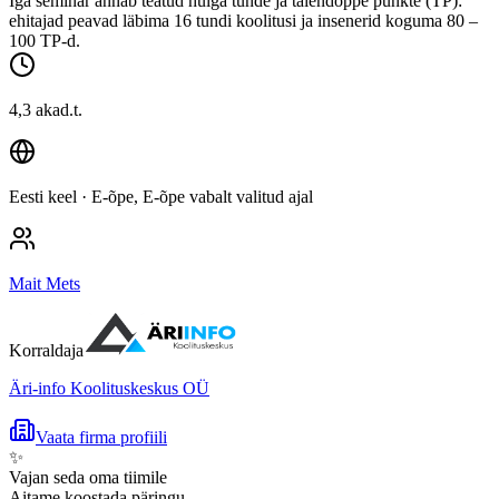
Iga seminar annab teatud hulga tunde ja täiendõppe punkte (TP):
ehitajad peavad läbima 16 tundi koolitusi ja insenerid koguma 80 –
100 TP-d.
4,3 akad.t.
Eesti keel
· E-õpe, E-õpe vabalt valitud ajal
Mait Mets
Korraldaja
Äri-info Koolituskeskus OÜ
Vaata firma profiili
✨
Vajan seda oma tiimile
Aitame koostada päringu