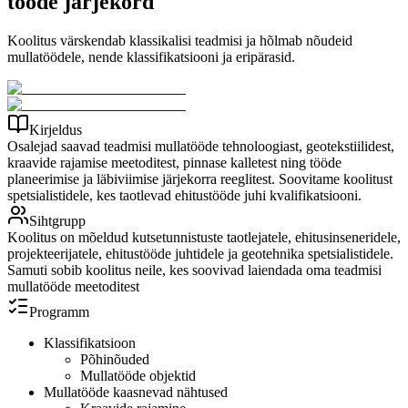
tööde järjekord
Koolitus värskendab klassikalisi teadmisi ja hõlmab nõudeid
mullatöödele, nende klassifikatsiooni ja eripärasid.
Kirjeldus
Osalejad saavad teadmisi mullatööde tehnoloogiast, geotekstiilidest,
kraavide rajamise meetoditest, pinnase kalletest ning tööde
planeerimise ja läbiviimise järjekorra reeglitest. Soovitame koolitust
spetsialistidele, kes taotlevad ehitustööde juhi kvalifikatsiooni.
Sihtgrupp
Koolitus on mõeldud kutsetunnistuste taotlejatele, ehitusinseneridele,
projekteerijatele, ehitustööde juhtidele ja geotehnika spetsialistidele.
Samuti sobib koolitus neile, kes soovivad laiendada oma teadmisi
mullatööde meetoditest
Programm
Klassifikatsioon
Põhinõuded
Mullatööde objektid
Mullatööde kaasnevad nähtused