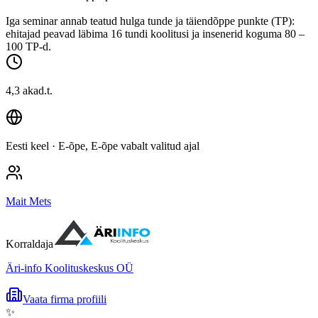
Iga seminar annab teatud hulga tunde ja täiendõppe punkte (TP):
ehitajad peavad läbima 16 tundi koolitusi ja insenerid koguma 80 –
100 TP-d.
4,3 akad.t.
Eesti keel
· E-õpe, E-õpe vabalt valitud ajal
Mait Mets
Korraldaja
Äri-info Koolituskeskus OÜ
Vaata firma profiili
✨