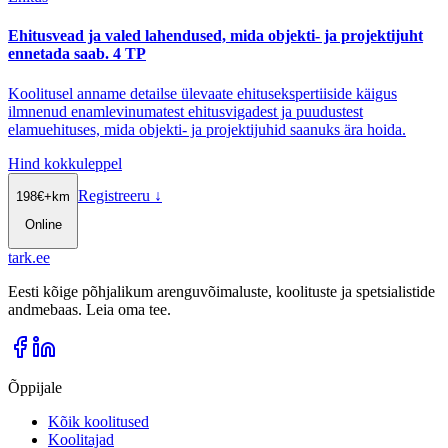
Ehitusvead ja valed lahendused, mida objekti- ja projektijuht
ennetada saab. 4 TP
Koolitusel anname detailse ülevaate ehitusekspertiiside käigus
ilmnenud enamlevinumatest ehitusvigadest ja puudustest
elamuehituses, mida objekti- ja projektijuhid saanuks ära hoida.
Hind kokkuleppel
Registreeru
↓
198
€
+km
Online
tark
.
ee
Eesti kõige põhjalikum arenguvõimaluste, koolituste ja spetsialistide
andmebaas. Leia oma tee.
Õppijale
Kõik koolitused
Koolitajad