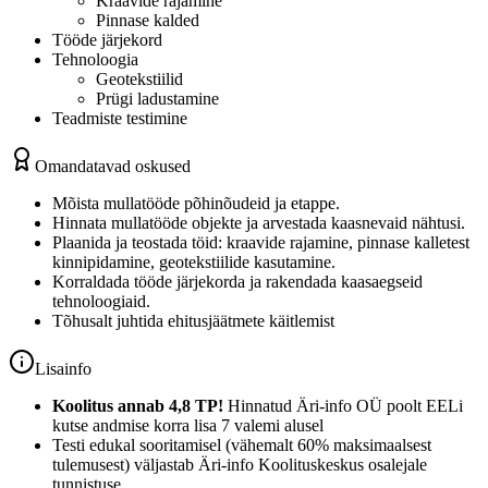
Kraavide rajamine
Pinnase kalded
Tööde järjekord
Tehnoloogia
Geotekstiilid
Prügi ladustamine
Teadmiste testimine
Omandatavad oskused
Mõista mullatööde põhinõudeid ja etappe.
Hinnata mullatööde objekte ja arvestada kaasnevaid nähtusi.
Plaanida ja teostada töid: kraavide rajamine, pinnase kalletest
kinnipidamine, geotekstiilide kasutamine.
Korraldada tööde järjekorda ja rakendada kaasaegseid
tehnoloogiaid.
Tõhusalt juhtida ehitusjäätmete käitlemist
Lisainfo
Koolitus annab 4,8 TP!
Hinnatud Äri-info OÜ poolt EELi
kutse andmise korra lisa 7 valemi alusel
Testi edukal sooritamisel (vähemalt 60% maksimaalsest
tulemusest) väljastab Äri-info Koolituskeskus osalejale
tunnistuse