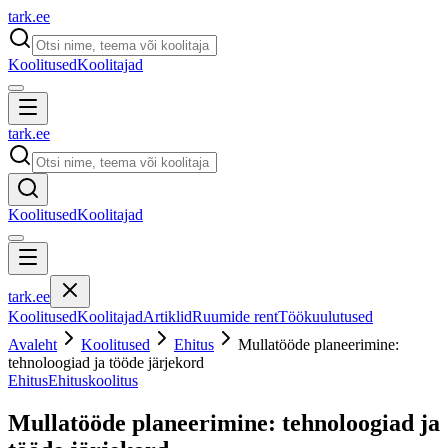
tark
.
ee
Koolitused
Koolitajad
tark
.
ee
Koolitused
Koolitajad
tark
.
ee
Koolitused
Koolitajad
Artiklid
Ruumide rent
Töökuulutused
Avaleht
Koolitused
Ehitus
Mullatööde planeerimine:
tehnoloogiad ja tööde järjekord
Ehitus
Ehituskoolitus
Mullatööde planeerimine: tehnoloogiad ja