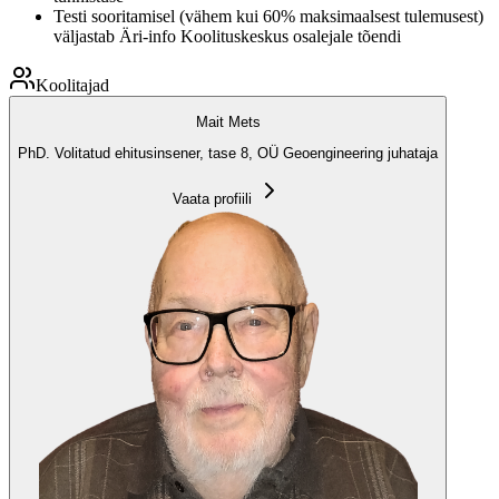
Testi sooritamisel (vähem kui 60% maksimaalsest tulemusest)
väljastab Äri-info Koolituskeskus osalejale tõendi
Koolitajad
Mait Mets
PhD. Volitatud ehitusinsener, tase 8, OÜ Geoengineering juhataja
Vaata profiili