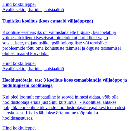
Hind kokkuleppel
Avalik sektor, haridus, sotsiaaltöö
Tugiisiku koolitus (koos esmaabi väljaõppega)
Koolituse eesmärgiks on valmistada ette tugiisik, kes toetab ja
võimestab kliendi iseseisvat toimetulekut, kui klient vajab
sotsiaalsete, majanduslike, psühholoogiliste või tervislike
probleemide tõttu oma kohustuste täitmisel ja õiguste teostamisel
olulisel määral kõrvalabi.
Hind kokkuleppel
Avalik sektor, haridus, sotsiaaltöö
Hooldustöötaja, tase 3 koolitus koos esmaabiandja väljaõppe ja
toiduhügieeni koolitusega
Kui oled loomult empaatiline ja soovid inimesi aidata, võib olla
hooldustöötaja eriala just Sinu kutsumus. ~ Koolitusel antakse
põhjalik teoreetiline ülevaade hooldustöötajale vajalikest teemadest
ja oskustest. Lisaks läbitakse 80-tunnine tööpraktika
hooldusasutuses.
Hind kokkuleppel