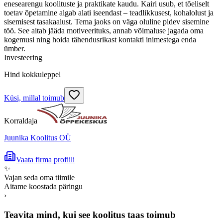
enesearengu koolituste ja praktikate kaudu. Kairi usub, et tõeliselt
toetav õpetamine algab alati iseendast – teadlikkusest, kohalolust ja
sisemisest tasakaalust. Tema jaoks on väga oluline pidev sisemine
töö. See aitab jääda motiveerituks, annab võimaluse jagada oma
kogemusi ning hoida tähendusrikast kontakti inimestega enda
ümber.
Investeering
Hind kokkuleppel
Küsi, millal toimub
Korraldaja
Juunika Koolitus OÜ
Vaata firma profiili
✨
Vajan seda oma tiimile
Aitame koostada päringu
›
Teavita mind, kui see koolitus taas toimub