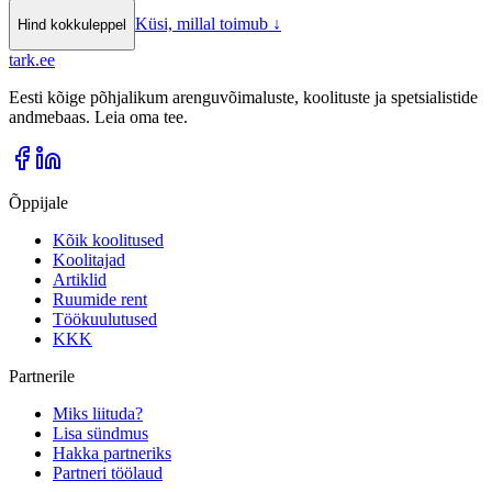
Küsi, millal toimub
↓
Hind kokkuleppel
tark
.
ee
Eesti kõige põhjalikum arenguvõimaluste, koolituste ja spetsialistide
andmebaas. Leia oma tee.
Õppijale
Kõik koolitused
Koolitajad
Artiklid
Ruumide rent
Töökuulutused
KKK
Partnerile
Miks liituda?
Lisa sündmus
Hakka partneriks
Partneri töölaud