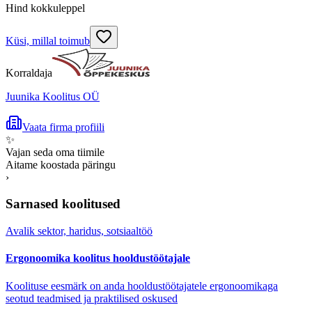
Hind kokkuleppel
Küsi, millal toimub
Korraldaja
Juunika Koolitus OÜ
Vaata firma profiili
✨
Vajan seda oma tiimile
Aitame koostada päringu
›
Sarnased koolitused
Avalik sektor, haridus, sotsiaaltöö
Ergonoomika koolitus hooldustöötajale
Koolituse eesmärk on anda hooldustöötajatele ergonoomikaga
seotud teadmised ja praktilised oskused