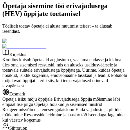
Õpetaja sisemine töö erivajadusega
(HEV) õppijate toetamisel
Tõeliselt toetav õpetaja ei alusta muutmist teisest – ta alustab
iseendast.
Kirjeldus
Koolitus kutsub õpetajaid aeglustuma, vaatama endasse ja leidma
üles oma sisemised ressursid, mis on aluseks usaldusväärsele ja
toetavale suhtele erivajadustega õppijatega. Uurime, kuidas õpetaja
hoiakud, isiklik kogemus, emotsionaalne tasakaal ja teadlik kohalolu
mõjutavad õppijat – eriti siis, kui tema vajadused erinevad
tavapärasest.
Eesmärk
Õpetaja isiku mõju õppijale Erivajadusega õppija mõistmine läbi
empaatilise pilgu Õpetaja hoiakud ja sisemised mustrid
Reageerimisvõime ja eneseregulatsioon Enda vajaduste ja piiride
märkamine Ressursside leidmine ja taastav töö iseendaga Jagamine
kui väestav kogemus
Sihtgrupp