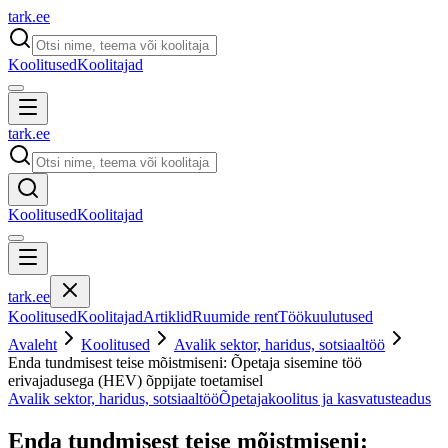
tark
.
ee
Koolitused
Koolitajad
tark
.
ee
Koolitused
Koolitajad
tark
.
ee
Koolitused
Koolitajad
Artiklid
Ruumide rent
Töökuulutused
Avaleht
Koolitused
Avalik sektor, haridus, sotsiaaltöö
Enda tundmisest teise mõistmiseni: Õpetaja sisemine töö
erivajadusega (HEV) õppijate toetamisel
Avalik sektor, haridus, sotsiaaltöö
Õpetajakoolitus ja kasvatusteadus
Enda tundmisest teise mõistmiseni: