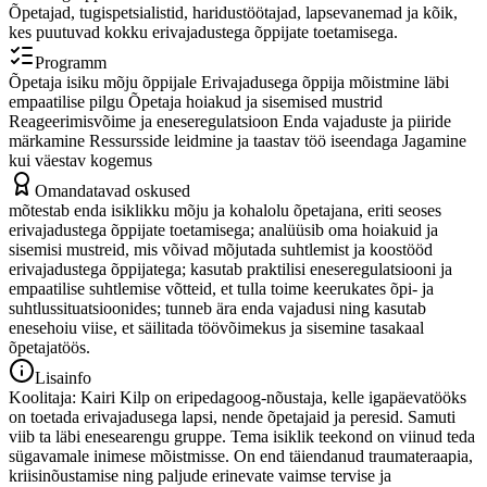
Õpetajad, tugispetsialistid, haridustöötajad, lapsevanemad ja kõik,
kes puutuvad kokku erivajadustega õppijate toetamisega.
Programm
Õpetaja isiku mõju õppijale Erivajadusega õppija mõistmine läbi
empaatilise pilgu Õpetaja hoiakud ja sisemised mustrid
Reageerimisvõime ja eneseregulatsioon Enda vajaduste ja piiride
märkamine Ressursside leidmine ja taastav töö iseendaga Jagamine
kui väestav kogemus
Omandatavad oskused
mõtestab enda isiklikku mõju ja kohalolu õpetajana, eriti seoses
erivajadustega õppijate toetamisega; analüüsib oma hoiakuid ja
sisemisi mustreid, mis võivad mõjutada suhtlemist ja koostööd
erivajadustega õppijatega; kasutab praktilisi eneseregulatsiooni ja
empaatilise suhtlemise võtteid, et tulla toime keerukates õpi- ja
suhtlussituatsioonides; tunneb ära enda vajadusi ning kasutab
enesehoiu viise, et säilitada töövõimekus ja sisemine tasakaal
õpetajatöös.
Lisainfo
Koolitaja: Kairi Kilp on eripedagoog-nõustaja, kelle igapäevatööks
on toetada erivajadusega lapsi, nende õpetajaid ja peresid. Samuti
viib ta läbi enesearengu gruppe. Tema isiklik teekond on viinud teda
sügavamale inimese mõistmisse. On end täiendanud traumateraapia,
kriisinõustamise ning paljude erinevate vaimse tervise ja