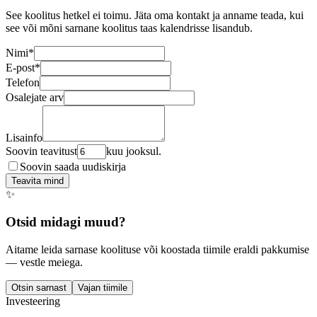
See koolitus hetkel ei toimu. Jäta oma kontakt ja anname teada, kui
see või mõni sarnane koolitus taas kalendrisse lisandub.
Nimi
*
E-post
*
Telefon
Osalejate arv
Lisainfo
Soovin teavitust
kuu jooksul.
Soovin saada uudiskirja
Teavita mind
✨
Otsid midagi muud?
Aitame leida sarnase koolituse või koostada tiimile eraldi pakkumise
— vestle meiega.
Otsin sarnast
Vajan tiimile
Investeering