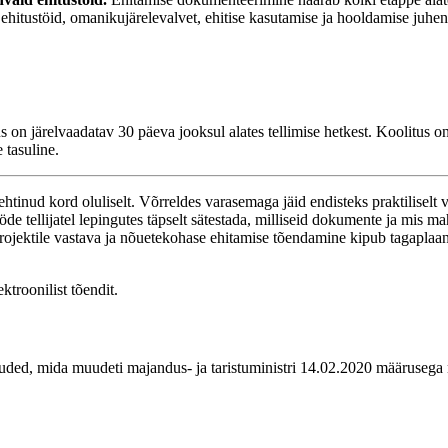
hitustöid, omanikujärelevalvet, ehitise kasutamise ja hooldamise juhende
tus on järelvaadatav 30 päeva jooksul alates tellimise hetkest. Koolitus
tasuline.
ehtinud kord oluliselt. Võrreldes varasemaga jäid endisteks praktilise
de tellijatel lepingutes täpselt sätestada, milliseid dokumente ja mis m
ektile vastava ja nõuetekohase ehitamise tõendamine kipub tagaplaanil
ktroonilist tõendit.
uded, mida muudeti majandus- ja taristuministri 14.02.2020 määrusega