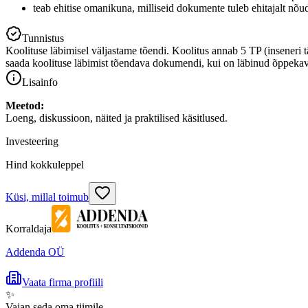
teab ehitise omanikuna, milliseid dokumente tuleb ehitajalt n
Tunnistus
Koolituse läbimisel väljastame tõendi. Koolitus annab 5 TP (inseneri 
saada koolituse läbimist tõendava dokumendi, kui on läbinud õppeka
Lisainfo
Meetod:
Loeng, diskussioon, näited ja praktilised käsitlused.
Investeering
Hind kokkuleppel
Küsi, millal toimub
Korraldaja
Addenda OÜ
Vaata firma profiili
✨
Vajan seda oma tiimile