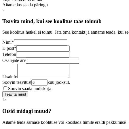
Aitame koostada päringu
›
Teavita mind, kui see koolitus taas toimub
See koolitus hetkel ei toimu. Jäta oma kontakt ja anname teada, kui se
Nimi
*
E-post
*
Telefon
Osalejate arv
Lisainfo
Soovin teavitust
kuu jooksul.
Soovin saada uudiskirja
Teavita mind
✨
Otsid midagi muud?
Aitame leida sarnase koolituse või koostada tiimile eraldi pakkumise 