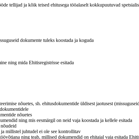
öde tellijad ja kõik teised ehitusega tööalaselt kokkupuutuvad spetsialis
 missuguseid dokumente tuleks koostada ja koguda
ne ning mida Ehitisregistrisse esitada
eerimise nõuetes, sh. ehitusdokumentide üldisest jaotusest (missugusei
e dokumentidele
umentide nõuetes
dokumendid ning mis eesmärgil on neid vaja koostada ja kellele esitada
 nõudeid
 millistel juhtudel ei ole see kontrollitav
övõtjana ning teab, millised dokumendid on ehitajal vaja esitada Ehitis