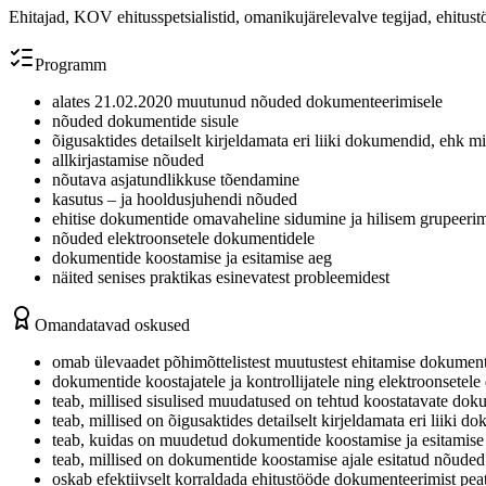
Ehitajad, KOV ehitusspetsialistid, omanikujärelevalve tegijad, ehitustö
Programm
alates 21.02.2020 muutunud nõuded dokumenteerimisele
nõuded dokumentide sisule
õigusaktides detailselt kirjeldamata eri liiki dokumendid, ehk
allkirjastamise nõuded
nõutava asjatundlikkuse tõendamine
kasutus – ja hooldusjuhendi nõuded
ehitise dokumentide omavaheline sidumine ja hilisem grupeerimi
nõuded elektroonsetele dokumentidele
dokumentide koostamise ja esitamise aeg
näited senises praktikas esinevatest probleemidest
Omandatavad oskused
omab ülevaadet põhimõttelistest muutustest ehitamise dokument
dokumentide koostajatele ja kontrollijatele ning elektroonsetel
teab, millised sisulised muudatused on tehtud koostatavate dok
teab, millised on õigusaktides detailselt kirjeldamata eri liiki 
teab, kuidas on muudetud dokumentide koostamise ja esitamise
teab, millised on dokumentide koostamise ajale esitatud nõuded ja
oskab efektiivselt korraldada ehitustööde dokumenteerimist peatö