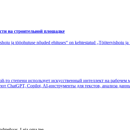
ости на строительной площадке
shoiu ja tööohutuse nõuded ehituses“ on kehtestatud „Töötervishoiu ja 
кой-то степени использует искусственный интеллект на рабочем м
ют ChatGPT, Copilot, AI-инструменты для текстов, анализа данн
 andmebaas. Leia oma tee.