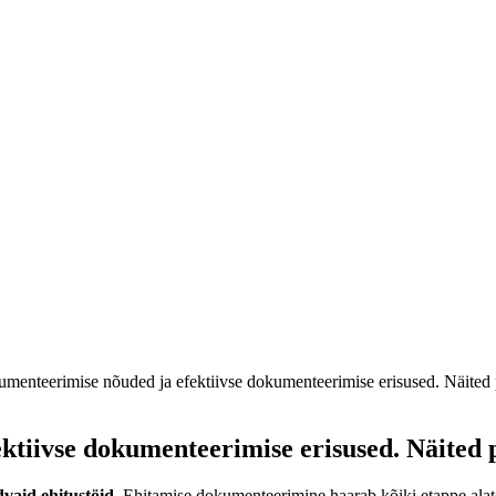
menteerimise nõuded ja efektiivse dokumenteerimise erisused. Näited 
tiivse dokumenteerimise erisused. Näited 
vaid ehitustöid.
Ehitamise dokumenteerimine haarab kõiki etappe alates