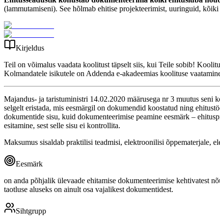
(lammutamiseni). See hõlmab ehitise projekteerimist, uuringuid, kõiki e
Kirjeldus
Teil on võimalus vaadata koolitust täpselt siis, kui Teile sobib! Kooli
Kolmandatele isikutele on Addenda e-akadeemias koolituse vaatamine 
Majandus- ja taristuministri 14.02.2020 määrusega nr 3 muutus seni k
selgelt eristada, mis eesmärgil on dokumendid koostatud ning ehitustöö
dokumentide sisu, kuid dokumenteerimise peamine eesmärk – ehitusproj
esitamine, sest selle sisu ei kontrollita.
Maksumus sisaldab praktilisi teadmisi, elektroonilisi õppematerjale, ele
Eesmärk
on anda põhjalik ülevaade ehitamise dokumenteerimise kehtivatest nõ
taotluse aluseks on ainult osa vajalikest dokumentidest.
Sihtgrupp