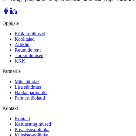
Õppijale
Kõik koolitused
Koolitajad
Artiklid
Ruumide rent
Töökuulutused
KKK
Partnerile
Miks liituda?
Lisa sündmus
Hakka partneriks
Partneri töölaud
Kontakt
Kontakt
Kasutustingimused
Privaatsuspoliitika
Küpsiste-poliitika