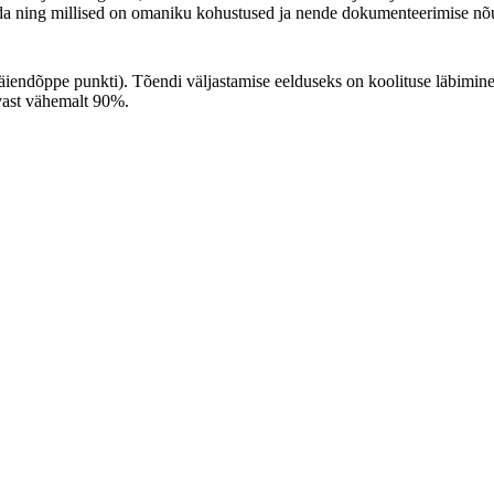
õuda ning millised on omaniku kohustused ja nende dokumenteerimise nõ
täiendõppe punkti). Tõendi väljastamise eelduseks on koolituse läbimin
vast vähemalt 90%.