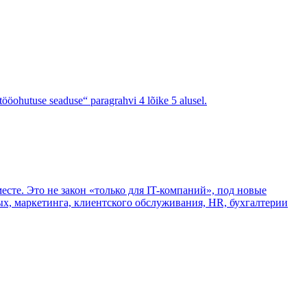
tööohutuse seaduse“ paragrahvi 4 lõike 5 alusel.
есте. Это не закон «только для IT-компаний», под новые
ых, маркетинга, клиентского обслуживания, HR, бухгалтерии