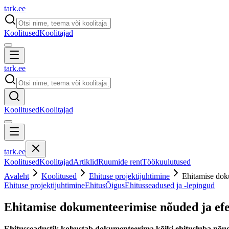
tark
.
ee
Koolitused
Koolitajad
tark
.
ee
Koolitused
Koolitajad
tark
.
ee
Koolitused
Koolitajad
Artiklid
Ruumide rent
Töökuulutused
Avaleht
Koolitused
Ehituse projektijuhtimine
Ehitamise doku
Ehituse projektijuhtimine
Ehitus
Õigus
Ehitusseadused ja -lepingud
Ehitamise dokumenteerimise nõuded ja efek
Ehitusseadustik kohustab dokumenteerima kõiki ehitusluba nõud