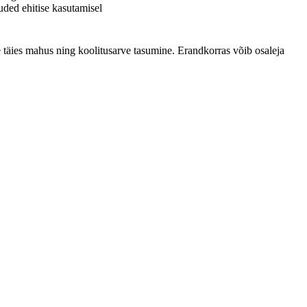
uded ehitise kasutamisel
e täies mahus ning koolitusarve tasumine. Erandkorras võib osaleja