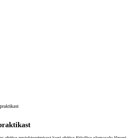
praktikast
praktikast
 ehitise projekteerimisest kuni ehitise füüsilise olemasolu lõpuni