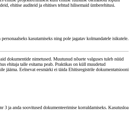
id, ehitise auditeid ja ehitises tehtud hilisemaid ümberehitusi.
 on personaalseks kasutamiseks ning pole jagatav kolmandatele isikutele.
lt vaid dokumentide nimetused. Muutunud nõuete valguses tuleb nüüd
ahus ehitaja talle esitama peab. Praktikas on küll muudetud
e jääma. Eelnevat eesmärki ei täida Ehitisregistrile dokumentatsiooni
 nr 3 ja anda soovitused dokumenteerimise korraldamiseks. Kasutusloa