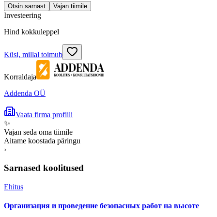
Otsin sarnast
Vajan tiimile
Investeering
Hind kokkuleppel
Küsi, millal toimub
Korraldaja
Addenda OÜ
Vaata firma profiili
✨
Vajan seda oma tiimile
Aitame koostada päringu
›
Sarnased koolitused
Ehitus
Организация и проведение безопасных работ на высоте