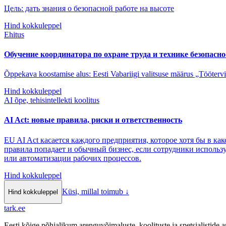
Цель: дать знания о безопасной работе на высоте
Hind kokkuleppel
Ehitus
Обучение координатора по охране труда и технике безопасн
Õppekava koostamise alus: Eesti Vabariigi valitsuse määrus „Töötervi
Hind kokkuleppel
AI õpe, tehisintellekti koolitus
AI Act: новые правила, риски и ответственность
EU AI Act касается каждого предприятия, которое хотя бы в ка
правила попадает и обычный бизнес, если сотрудники использу
или автоматизации рабочих процессов.
Hind kokkuleppel
Küsi, millal toimub
↓
Hind kokkuleppel
tark
.
ee
Eesti kõige põhjalikum arenguvõimaluste, koolituste ja spetsialistide