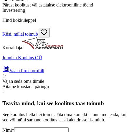
Pärast koolitust väljastatakse elektrooniline tõend
Investeering
Hind kokkuleppel
Küsi, millal toimub
Korraldaja
Juunika Koolitus OÜ
Vaata firma profiili
✨
Vajan seda oma tiimile
Aitame koostada päringu
›
Teavita mind, kui see koolitus taas toimub
See koolitus hetkel ei toimu. Jäta oma kontakt ja anname teada, kui
see või mõni sarnane koolitus taas kalendrisse lisandub.
Nimi
*