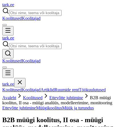
tark
.
ee
Koolitused
Koolitajad
tark
.
ee
Koolitused
Koolitajad
tark
.
ee
Koolitused
Koolitajad
Artiklid
Ruumide rent
Töökuulutused
Avaleht
Koolitused
Ettevõtte juhtimine
B2B müügi
koolitus, II osa - müügi analüüs, modelleerimine, monitooring
Ettevõtte juhtimine
Müügikoolitus
Müük ja turundus
B2B müügi koolitus, II osa - müügi