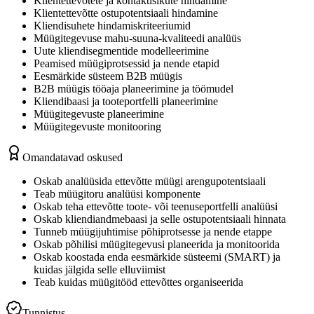
Klientettevõtete ja kontaktisikute hindamine
Klientettevõtte ostupotentsiaali hindamine
Kliendisuhete hindamiskriteeriumid
Müügitegevuse mahu-suuna-kvaliteedi analüüs
Uute kliendisegmentide modelleerimine
Peamised müügiprotsessid ja nende etapid
Eesmärkide süsteem B2B müügis
B2B müügis tööaja planeerimine ja töömudel
Kliendibaasi ja tooteportfelli planeerimine
Müügitegevuste planeerimine
Müügitegevuste monitooring
Omandatavad oskused
Oskab analüüsida ettevõtte müügi arengupotentsiaali
Teab müügitoru analüüsi komponente
Oskab teha ettevõtte toote- või teenuseportfelli analüüsi
Oskab kliendiandmebaasi ja selle ostupotentsiaali hinnata
Tunneb müügijuhtimise põhiprotsesse ja nende etappe
Oskab põhilisi müügitegevusi planeerida ja monitoorida
Oskab koostada enda eesmärkide süsteemi (SMART) ja
kuidas jälgida selle elluviimist
Teab kuidas müügitööd ettevõttes organiseerida
Tunnistus