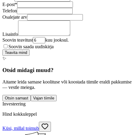
E-post
*
Telefon
Osalejate arv
Lisainfo
Soovin teavitust
kuu jooksul.
Soovin saada uudiskirja
Teavita mind
✨
Otsid midagi muud?
Aitame leida sarnase koolituse või koostada tiimile eraldi pakkumise
— vestle meiega.
Otsin sarnast
Vajan tiimile
Investeering
Hind kokkuleppel
Küsi, millal toimub