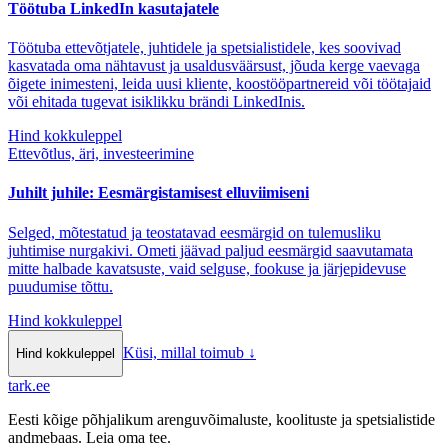
Töötuba LinkedIn kasutajatele
Töötuba ettevõtjatele, juhtidele ja spetsialistidele, kes soovivad
kasvatada oma nähtavust ja usaldusväärsust, jõuda kerge vaevaga
õigete inimesteni, leida uusi kliente, koostööpartnereid või töötajaid
või ehitada tugevat isiklikku brändi LinkedInis.
Hind kokkuleppel
Ettevõtlus, äri, investeerimine
Juhilt juhile: Eesmärgistamisest elluviimiseni
Selged, mõtestatud ja teostatavad eesmärgid on tulemusliku
juhtimise nurgakivi. Ometi jäävad paljud eesmärgid saavutamata
mitte halbade kavatsuste, vaid selguse, fookuse ja järjepidevuse
puudumise tõttu.
Hind kokkuleppel
Küsi, millal toimub
↓
Hind kokkuleppel
tark
.
ee
Eesti kõige põhjalikum arenguvõimaluste, koolituste ja spetsialistide
andmebaas. Leia oma tee.