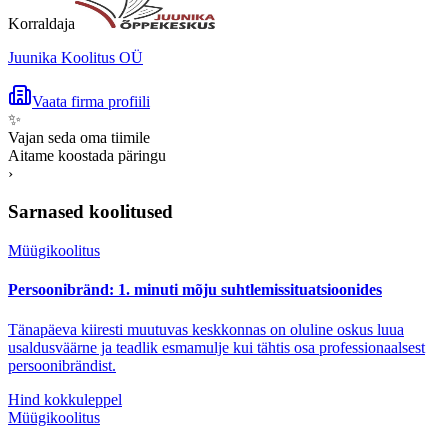
Korraldaja
Juunika Koolitus OÜ
Vaata firma profiili
✨
Vajan seda oma tiimile
Aitame koostada päringu
›
Sarnased koolitused
Müügikoolitus
Persoonibränd: 1. minuti mõju suhtlemissituatsioonides
Tänapäeva kiiresti muutuvas keskkonnas on oluline oskus luua
usaldusväärne ja teadlik esmamulje kui tähtis osa professionaalsest
persoonibrändist.
Hind kokkuleppel
Müügikoolitus