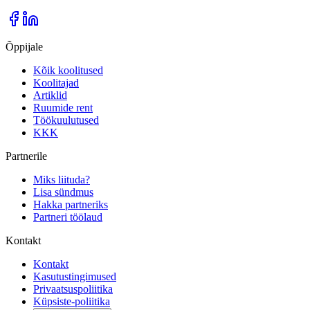
Õppijale
Kõik koolitused
Koolitajad
Artiklid
Ruumide rent
Töökuulutused
KKK
Partnerile
Miks liituda?
Lisa sündmus
Hakka partneriks
Partneri töölaud
Kontakt
Kontakt
Kasutustingimused
Privaatsuspoliitika
Küpsiste-poliitika