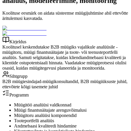
analüüs, modelleerimine, monitooring
Koolituse eesmärk on aidata süsteemse müügijuhtimise abil ettevõtte
äritulemusi kasvatada.
Kirjeldus
Koolitusel keskendutakse B2B müügiks vajalikule analüüsile -
müügitoru, müügi finantsnäitajate ja toote- või teenusteportfelli
analüüs. Samuti selgitatakse, kuidas kliendiandmebaasi kvaliteeti ja
klientide ostupotentsiaali hinnata. Vaadatakse müügiprotsessi olulisi
osasid, kuidas müügitegevusi planeerida ja monitoorida.
Sihtgrupp
B2B müügiesindajad-müügikonsultandid, B2B müügiüksuste juhid,
ettevõtete kõigi tasemete juhid
Programm
Müügitöö analüüsi valdkonnad
Müügi finantsnäitajate arenguvõimalusi
Müügitoru analüüsi komponendid
Tooteportfelli analüüs
Andmebaasi kvaliteedi hindamine