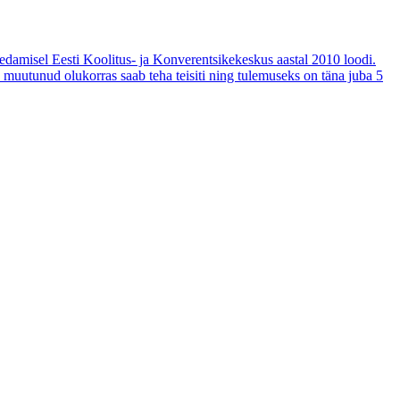
edamisel Eesti Koolitus- ja Konverentsikekeskus aastal 2010 loodi.
s muutunud olukorras saab teha teisiti ning tulemuseks on täna juba 5