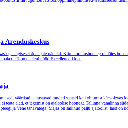
s
koolitusfirma-lugu
motivatsioon
õppimine
praktilised-teadmised
suhtlemi
 ja Arenduskeskus
´ega sügisesel õpetajate nädalal. Kiire koolitushooaeg oli täies hoos n
 paketi. Toome teieni nüüd Excellence´i loo.
aja
arnased, väärikad ja austavad tunded saatsid ka kohtumist käesolevas l
a ei teata alati, et tegemist on ajaloolise hoonega Tallinna vanalinna s
 Apteegi ja Vene tänavatega. Majas on säilinud palju ajaloolist, laed o