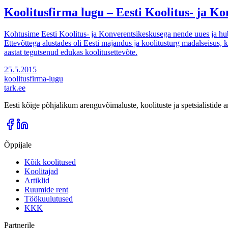
Koolitusfirma lugu – Eesti Koolitus- ja K
Kohtusime Eesti Koolitus- ja Konverentsikeskusega nende uues ja huba
Ettevõttega alustades oli Eesti majandus ja koolitusturg madalseisus,
aastat tegutsenud edukas koolitusettevõte.
25.5.2015
koolitusfirma-lugu
tark
.
ee
Eesti kõige põhjalikum arenguvõimaluste, koolituste ja spetsialistide
Õppijale
Kõik koolitused
Koolitajad
Artiklid
Ruumide rent
Töökuulutused
KKK
Partnerile