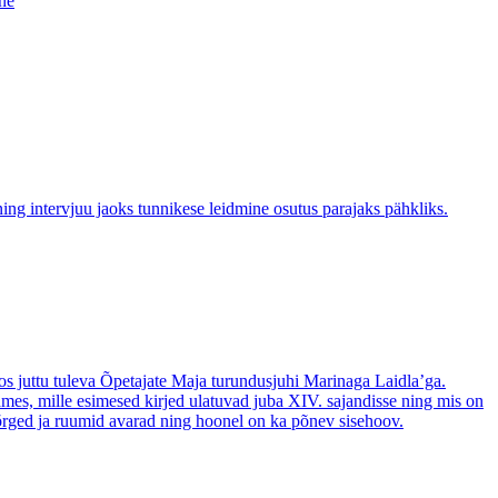
ne
ing intervjuu jaoks tunnikese leidmine osutus parajaks pähkliks.
oos juttu tuleva Õpetajate Maja turundusjuhi Marinaga Laidla’ga.
üdames, mille esimesed kirjed ulatuvad juba XIV. sajandisse ning mis on
n kõrged ja ruumid avarad ning hoonel on ka põnev sisehoov.