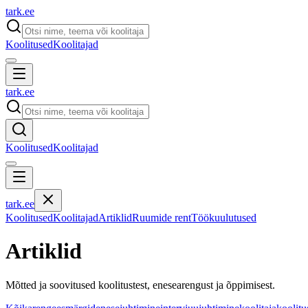
tark
.
ee
Koolitused
Koolitajad
tark
.
ee
Koolitused
Koolitajad
tark
.
ee
Koolitused
Koolitajad
Artiklid
Ruumide rent
Töökuulutused
Artiklid
Mõtted ja soovitused koolitustest, enesearengust ja õppimisest.