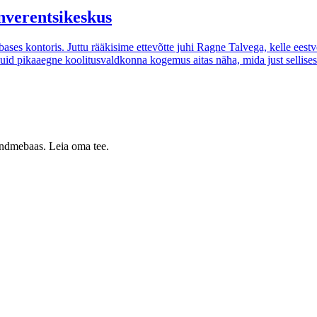
onverentsikeskus
ses kontoris. Juttu rääkisime ettevõtte juhi Ragne Talvega, kelle eestv
 kuid pikaaegne koolitusvaldkonna kogemus aitas näha, mida just sellise
 andmebaas. Leia oma tee.