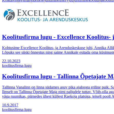
Kõik
areng
eesmärgid
enesejuhtimine
intervjuu
juhtimine
koolitaja
koolitu
Koolitusfirma lugu - Excellence Koolitus-
Kohtusime Excellence Koolitus- ja Arenduskeskuse juhi, Annika Allikas
Lõpuks see siiski õnnestus ning saime Annikale esitada oma küsimuste
22.10.2023
koolitusfirma-lugu
Koolitusfirma lugu - Tallinna Õpetajate M
Tallinna Vanalinn on linna südames asuv pika ajalooga eriline paik. S
Ilmselt on Tallinna Õpetajate Maja nimi paljudele tuttav. Võib-olla ag
väga ruumikas, piirnedes ühest küljest Raekoja platsiga, teiselt poolt
10.9.2017
koolitusfirma-lugu