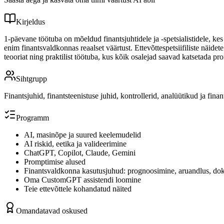
Kirjeldus
1-päevane töötuba on mõeldud finantsjuhtidele ja -spetsialistidele, ke
enim finantsvaldkonnas reaalset väärtust. Ettevõttespetsiifiliste näid
teooriat ning praktilist töötuba, kus kõik osalejad saavad katsetada p
Sihtgrupp
Finantsjuhid, finantsteenistuse juhid, kontrollerid, analüütikud ja fin
Programm
AI, masinõpe ja suured keelemudelid
AI riskid, eetika ja valideerimine
ChatGPT, Copilot, Claude, Gemini
Promptimise alused
Finantsvaldkonna kasutusjuhud: prognoosimine, aruandlus, d
Oma CustomGPT assistendi loomine
Teie ettevõttele kohandatud näited
Omandatavad oskused