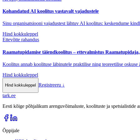
Kohandatud AI koolitus vastavalt vajadustele
Sinu organisatsiooni vajadustest lähtuv AI koolitus: keskendume kindl
Hind kokkuleppel
Ettevõtte rahandus
Raamatupidamise täiendkoolitus – ettevalmistus Raamatupidaja,
Koolitus annab koolituse läbinutele praktilise ning teoreetilise oskus
Hind kokkuleppel
Registreeru
↓
Hind kokkuleppel
tark
.
ee
Eesti kõige põhjalikum arenguvõimaluste, koolituste ja spetsialistide
Õppijale