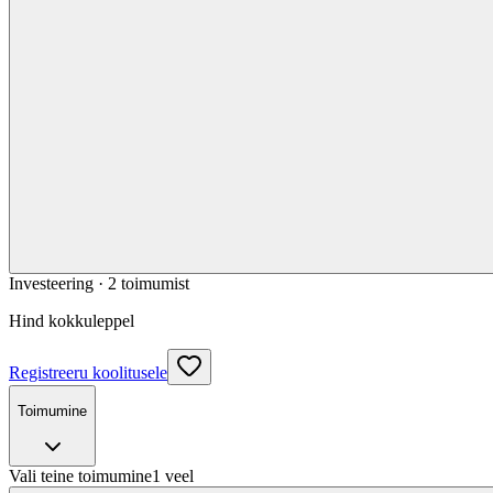
Investeering ·
2
toimumist
Hind kokkuleppel
Registreeru koolitusele
Toimumine
Vali teine toimumine
1
veel