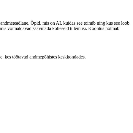
ma andmeteadlane. Õpid, mis on AI, kuidas see toimib ning kus see loob
sed, mis võimaldavad saavutada koheseid tulemusi. Koolitus hõlmab
ustele, kes töötavad andmepõhistes keskkondades.