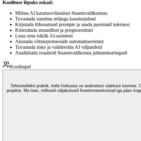
Koolituse lõpuks oskad:
Mõista AI kasutusvõimalusi finantsvaldkonnas
Tuvastada suurima mõjuga kasutusjuhud
Kirjutada tõhusamaid prompte ja saada paremaid tulemusi
Kiirendada aruandlust ja prognoosimist
Luua oma isiklik AI-assistent
Alustada võtmeprotsesside automatiseerimist
Tuvastada riske ja valideerida AI väljundeid
Analüüsida reaalseid finantsvaldkonna juhtumiuuringuid
Koolitajad
Tehisintellekti praktik, kelle fookuses on andmetest väärtuse loomine.
projekte. Ma tean, milliseid väljakutseid finantsmeeskonnad iga päev kogev