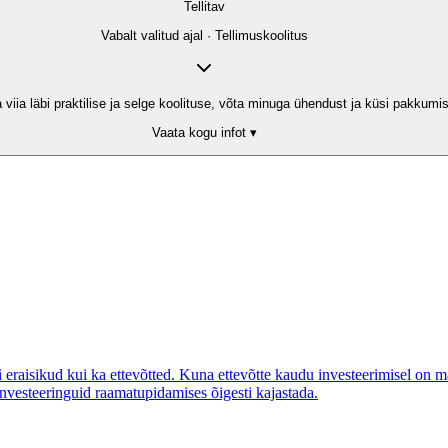
Tellitav
Vabalt valitud ajal · Tellimuskoolitus
a läbi praktilise ja selge koolituse, võta minuga ühendust ja küsi pakkumist. 
Vaata kogu infot ▾
 eraisikud kui ka ettevõtted. Kuna ettevõtte kaudu investeerimisel on m
 investeeringuid raamatupidamises õigesti kajastada.