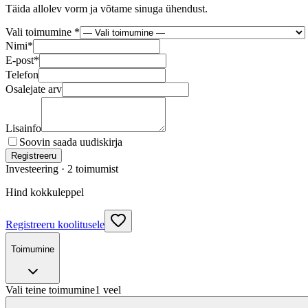
Täida allolev vorm ja võtame sinuga ühendust.
Vali toimumine *
Nimi
*
E-post
*
Telefon
Osalejate arv
Lisainfo
Soovin saada uudiskirja
Registreeru
Investeering ·
2
toimumist
Hind kokkuleppel
Registreeru koolitusele
Toimumine
Vali teine toimumine
1
veel