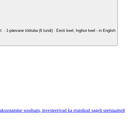
· 1-päevane töötuba (6 tundi) · Eesti keel, Inglise keel - in English
aksustamine soodsam, investeerivad ka eraisikud sageli spetsiaalselt