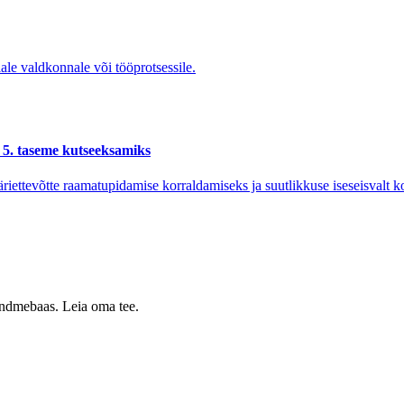
ale valdkonnale või tööprotsessile.
 5. taseme kutseeksamiks
e äriettevõtte raamatupidamise korraldamiseks ja suutlikkuse iseseisvalt 
 andmebaas. Leia oma tee.