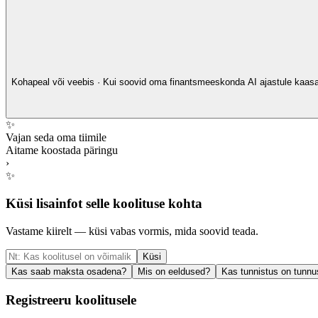
Kohapeal või veebis · Kui soovid oma finantsmeeskonda AI ajastule kaasa vii
✨
Vajan seda oma tiimile
Aitame koostada päringu
›
✨
Küsi lisainfot selle koolituse kohta
Vastame kiirelt — küsi vabas vormis, mida soovid teada.
Küsi
Kas saab maksta osadena?
Mis on eeldused?
Kas tunnistus on tunnu
Registreeru koolitusele