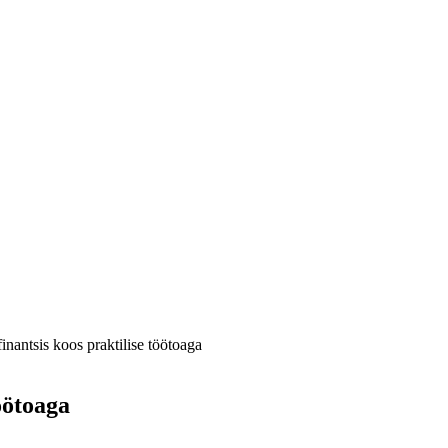
nantsis koos praktilise töötoaga
öötoaga