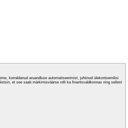
me, korraldanud aruandluse automatiseerimist, juhtinud ülekontsernilisi
õistsin, et see saab märkimisväärse rolli ka finantsvaldkonnas ning sellest