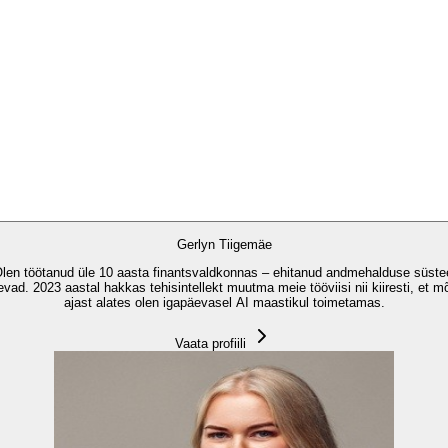
Gerlyn Tiigemäe
 Olen töötanud üle 10 aasta finantsvaldkonnas – ehitanud andmehalduse süstee
ad. 2023 aastal hakkas tehisintellekt muutma meie tööviisi nii kiiresti, et m
ajast alates olen igapäevasel AI maastikul toimetamas.
Vaata profiili