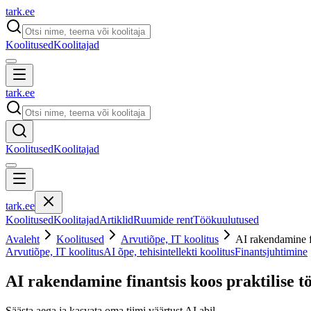
tark
.
ee
Koolitused
Koolitajad
tark
.
ee
Koolitused
Koolitajad
tark
.
ee
Koolitused
Koolitajad
Artiklid
Ruumide rent
Töökuulutused
Avaleht
Koolitused
Arvutiõpe, IT koolitus
AI rakendamine fi
Arvutiõpe, IT koolitus
AI õpe, tehisintellekti koolitus
Finantsjuhtimine
AI rakendamine finantsis koos praktilise t
Säästa aega ja kasvata oma tiimi väärtust AI abil