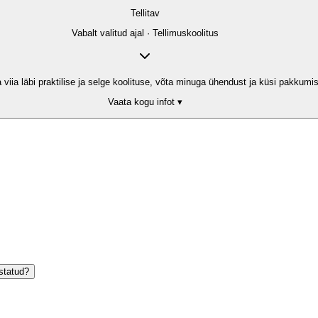
Tellitav
Vabalt valitud ajal · Tellimuskoolitus
a läbi praktilise ja selge koolituse, võta minuga ühendust ja küsi pakkumist. 
Vaata kogu infot ▾
statud?