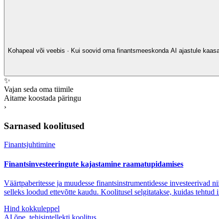
Kohapeal või veebis · Kui soovid oma finantsmeeskonda AI ajastule kaasa vii
✨
Vajan seda oma tiimile
Aitame koostada päringu
›
Sarnased koolitused
Finantsjuhtimine
Finantsinvesteeringute kajastamine raamatupidamises
Väärtpaberitesse ja muudesse finantsinstrumentidesse investeerivad nii
selleks loodud ettevõtte kaudu. Koolitusel selgitatakse, kuidas tehtud
Hind kokkuleppel
AI õpe, tehisintellekti koolitus