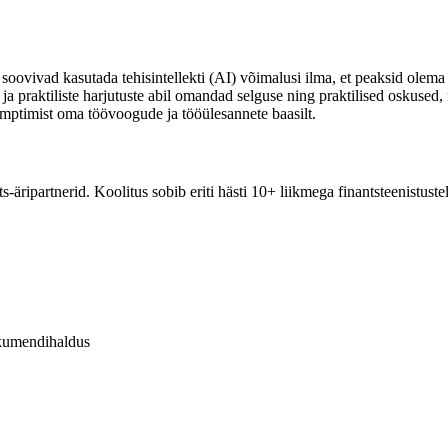
s soovivad kasutada tehisintellekti (AI) võimalusi ilma, et peaksid ole
ete ja praktiliste harjutuste abil omandad selguse ning praktilised osku
romptimist oma töövoogude ja tööülesannete baasilt.
ants-äripartnerid. Koolitus sobib eriti hästi 10+ liikmega finantsteenist
okumendihaldus