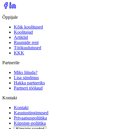
Õppijale
Kõik koolitused
Koolitajad
Artiklid
Ruumide rent
Töökuulutused
KKK
Partnerile
Miks liituda?
Lisa sündmus
Hakka partneriks
Partneri töölaud
Kontakt
Kontakt
Kasutustingimused
Privaatsuspoliitika
Küpsiste-poliitika
Küpsiste seaded