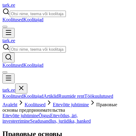
tark
.
ee
Koolitused
Koolitajad
tark
.
ee
Koolitused
Koolitajad
tark
.
ee
Koolitused
Koolitajad
Artiklid
Ruumide rent
Töökuulutused
Avaleht
Koolitused
Ettevõtte juhtimine
Правовые
основы предпринимательства
Ettevõtte juhtimine
Õigus
Ettevõtlus, äri,
investeerimine
Seadusandlus, juriidika, hanked
Правовые основы