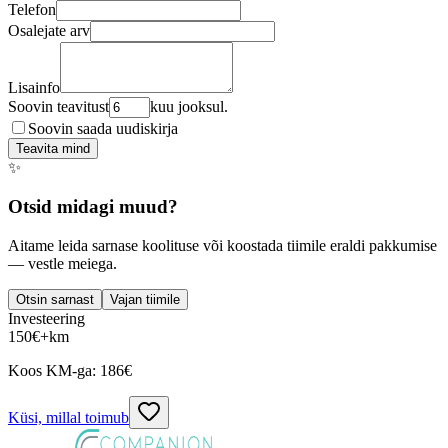
Telefon
Osalejate arv
Lisainfo
Soovin teavitust
kuu jooksul.
Soovin saada uudiskirja
Teavita mind
✨
Otsid midagi muud?
Aitame leida sarnase koolituse või koostada tiimile eraldi pakkumise
— vestle meiega.
Otsin sarnast
Vajan tiimile
Investeering
150
€
+km
Koos KM-ga:
186
€
Küsi, millal toimub