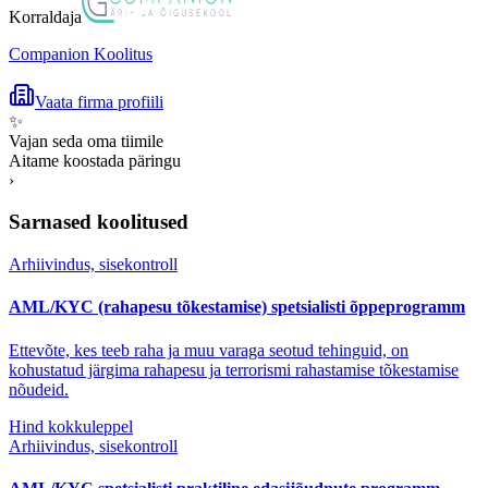
Korraldaja
Companion Koolitus
Vaata firma profiili
✨
Vajan seda oma tiimile
Aitame koostada päringu
›
Sarnased koolitused
Arhiivindus, sisekontroll
AML/KYC (rahapesu tõkestamise) spetsialisti õppeprogramm
Ettevõte, kes teeb raha ja muu varaga seotud tehinguid, on
kohustatud järgima rahapesu ja terrorismi rahastamise tõkestamise
nõudeid.
Hind kokkuleppel
Arhiivindus, sisekontroll