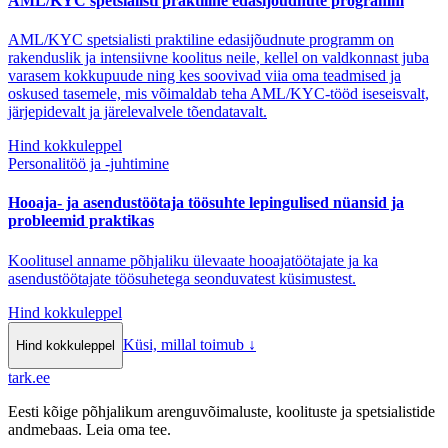
AML/KYC spetsialisti praktiline edasijõudnute programm
AML/KYC spetsialisti praktiline edasijõudnute programm on
rakenduslik ja intensiivne koolitus neile, kellel on valdkonnast juba
varasem kokkupuude ning kes soovivad viia oma teadmised ja
oskused tasemele, mis võimaldab teha AML/KYC-tööd iseseisvalt,
järjepidevalt ja järelevalvele tõendatavalt.
Hind kokkuleppel
Personalitöö ja -juhtimine
Hooaja- ja asendustöötaja töösuhte lepingulised nüansid ja
probleemid praktikas
Koolitusel anname põhjaliku ülevaate hooajatöötajate ja ka
asendustöötajate töösuhetega seonduvatest küsimustest.
Hind kokkuleppel
Küsi, millal toimub
↓
Hind kokkuleppel
tark
.
ee
Eesti kõige põhjalikum arenguvõimaluste, koolituste ja spetsialistide
andmebaas. Leia oma tee.