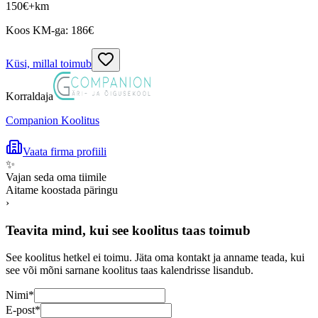
150
€
+km
Koos KM-ga:
186
€
Küsi, millal toimub
Korraldaja
Companion Koolitus
Vaata firma profiili
✨
Vajan seda oma tiimile
Aitame koostada päringu
›
Teavita mind, kui see koolitus taas toimub
See koolitus hetkel ei toimu. Jäta oma kontakt ja anname teada, kui
see või mõni sarnane koolitus taas kalendrisse lisandub.
Nimi
*
E-post
*