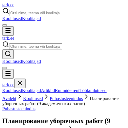
tark
.
ee
Koolitused
Koolitajad
tark
.
ee
Koolitused
Koolitajad
tark
.
ee
Koolitused
Koolitajad
Artiklid
Ruumide rent
Töökuulutused
Avaleht
Koolitused
Puhastusteenindus
Планирование
уборочных работ (9 академических часов)
Puhastusteenindus
Планирование уборочных работ (9