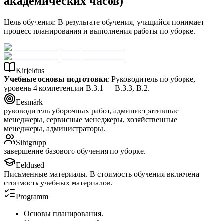
академических часов)
Цель обучения: В результате обучения, учащийся понимает
процесс планирования и выполнения работы по уборке.
Kirjeldus
Учебные основы подготовки
: Руководитель по уборке,
уровень 4 компетенции B.3.1 — B.3.3, B.2.
Eesmärk
руководитель уборочных работ, административные
менеджеры, сервисные менеджеры, хозяйственные
менеджеры, администраторы.
Sihtgrupp
завершение базового обучения по уборке.
Eeldused
Письменные материалы. В стоимость обучения включена
стоимость учебных материалов.
Programm
Основы планирования.