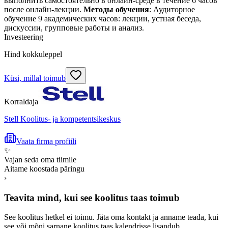
выполнить самостоятельно в онлайн-среде в течение 6 часов
после онлайн-лекции.
Методы обучения
: Аудиторное
обучение 9 академических часов: лекции, устная беседа,
дискуссии, групповые работы и анализ.
Investeering
Hind kokkuleppel
Küsi, millal toimub
Korraldaja
Stell Koolitus- ja kompetentsikeskus
Vaata firma profiili
✨
Vajan seda oma tiimile
Aitame koostada päringu
›
Teavita mind, kui see koolitus taas toimub
See koolitus hetkel ei toimu. Jäta oma kontakt ja anname teada, kui
see või mõni sarnane koolitus taas kalendrisse lisandub.