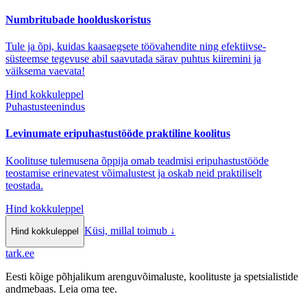
Numbritubade hoolduskoristus
Tule ja õpi, kuidas kaasaegsete töövahendite ning efektiivse-
süsteemse tegevuse abil saavutada särav puhtus kiiremini ja
väiksema vaevata!
Hind kokkuleppel
Puhastusteenindus
Levinumate eripuhastustööde praktiline koolitus
Koolituse tulemusena õppija omab teadmisi eripuhastustööde
teostamise erinevatest võimalustest ja oskab neid praktiliselt
teostada.
Hind kokkuleppel
Küsi, millal toimub
↓
Hind kokkuleppel
tark
.
ee
Eesti kõige põhjalikum arenguvõimaluste, koolituste ja spetsialistide
andmebaas. Leia oma tee.