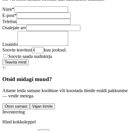
Nimi
*
E-post
*
Telefon
Osalejate arv
Lisainfo
Soovin teavitust
kuu jooksul.
Soovin saada uudiskirja
Teavita mind
✨
Otsid midagi muud?
Aitame leida sarnase koolituse või koostada tiimile eraldi pakkumise
— vestle meiega.
Otsin sarnast
Vajan tiimile
Investeering
Hind kokkuleppel