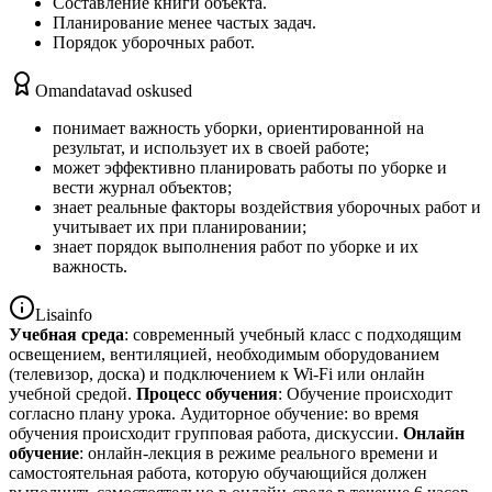
Составление книги объекта.
Планирование менее частых задач.
Порядок уборочных работ.
Omandatavad oskused
понимает важность уборки, ориентированной на
результат, и использует их в своей работе;
может эффективно планировать работы по уборке и
вести журнал объектов;
знает реальные факторы воздействия уборочных работ и
учитывает их при планировании;
знает порядок выполнения работ по уборке и их
важность.
Lisainfo
Учебная среда
: современный учебный класс с подходящим
освещением, вентиляцией, необходимым оборудованием
(телевизор, доска) и подключением к Wi-Fi или онлайн
учебной средой.
Процесс обучения
: Обучение происходит
согласно плану урока. Аудиторное обучение: во время
обучения происходит групповая работа, дискуссии.
Онлайн
обучение
: онлайн-лекция в режиме реального времени и
самостоятельная работа, которую обучающийся должен