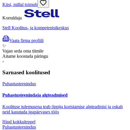
Küsi, millal toimub
Korraldaja
Stell Koolitus- ja kompetentsikeskus
Vaata firma profiili
✨
Vajan seda oma tiimile
Aitame koostada päringu
›
Sarnased koolitused
Puhastusteenindus
Puhastusteenindaja algteadmised
Koolituse tulemusena teab õppija koristamise algteadmisi ja oskab
neid kasutada igapäevases töös
Hind kokkuleppel
Puhastusteenindus