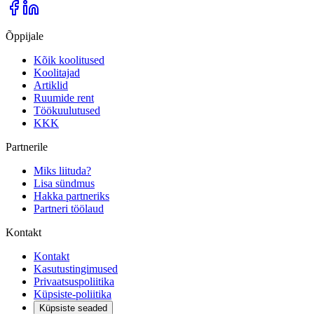
Õppijale
Kõik koolitused
Koolitajad
Artiklid
Ruumide rent
Töökuulutused
KKK
Partnerile
Miks liituda?
Lisa sündmus
Hakka partneriks
Partneri töölaud
Kontakt
Kontakt
Kasutustingimused
Privaatsuspoliitika
Küpsiste-poliitika
Küpsiste seaded