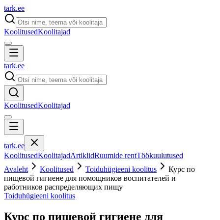
tark
.
ee
Koolitused
Koolitajad
tark
.
ee
Koolitused
Koolitajad
tark
.
ee
Koolitused
Koolitajad
Artiklid
Ruumide rent
Töökuulutused
Avaleht
Koolitused
Toiduhügieeni koolitus
Курс по
пищевой гигиене для помощников воспитателей и
работников распределяющих пищу
Toiduhügieeni koolitus
Курс по пищевой гигиене для