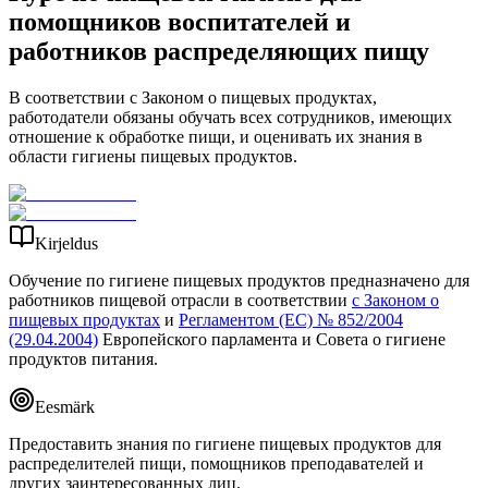
помощников воспитателей и
работников распределяющих пищу
В соответствии с Законом о пищевых продуктах,
работодатели обязаны обучать всех сотрудников, имеющих
отношение к обработке пищи, и оценивать их знания в
области гигиены пищевых продуктов.
Kirjeldus
Обучение по гигиене пищевых продуктов предназначено для
работников пищевой отрасли в соответствии
с Законом о
пищевых продуктах
и
Регламентом (ЕС) № 852/2004
(29.04.2004)
Европейского парламента и Совета о гигиене
продуктов питания.
Eesmärk
Предоставить знания по гигиене пищевых продуктов для
распределителей пищи, помощников преподавателей и
других заинтересованных лиц.