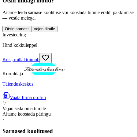
Otsid midagi muud?
Aitame leida sarnase koolituse või koostada tiimile eraldi pakkumise
— vestle meiega.
Otsin sarnast
Vajan tiimile
Investeering
Hind kokkuleppel
Küsi, millal toimub
Korraldaja
Täienduskeskus
Vaata firma profiili
✨
Vajan seda oma tiimile
Aitame koostada päringu
›
Sarnased koolitused