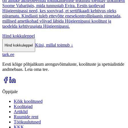
on ainuke aktsepteeritud toidukäitlemise teadmisi tõendav dokument
Soome Vabariigis, mida tunnustab Evira. Eestis taotlevad
Hügieenipassi need, kes soovivad, et sertifikaadi kehtivus oleks
piiramatu. Kindlasti tuleb ettevõtte enesekontrolliplaanis nimetada,
millised ametikohad võivad läbida Hügieenipassi koolitust ja
taodelda kehtivusajata Hügieenipassi.
Hind kokkuleppel
Küsi, millal toimub
↓
Hind kokkuleppel
tark
.
ee
Eesti kõige põhjalikum arenguvõimaluste, koolituste ja spetsialistide
andmebaas. Leia oma tee.
Õppijale
Kõik koolitused
Koolitajad
Artiklid
Ruumide rent
Töökuulutused
KKK