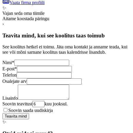
Vaata firma profiili
✨
Vajan seda oma tiimile
Aitame koostada päringu
›
Teavita mind, kui see koolitus taas toimub
See koolitus hetkel ei toimu. Jäta oma kontakt ja anname teada, kui
see või mõni sarnane koolitus taas kalendrisse lisandub.
Nimi
*
E-post
*
Telefon
Osalejate arv
Lisainfo
Soovin teavitust
kuu jooksul.
Soovin saada uudiskirja
Teavita mind
✨