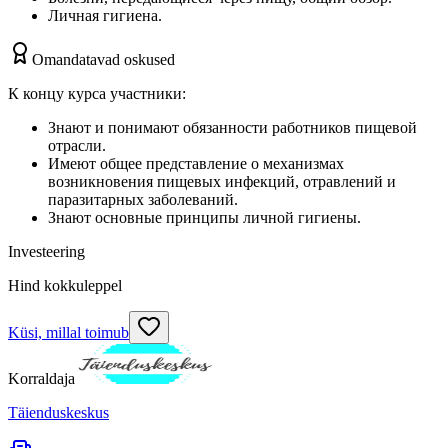
Личная гигиена.
Omandatavad oskused
К концу курса участники:
Знают и понимают обязанности работников пищевой
отрасли.
Имеют общее представление о механизмах
возникновения пищевых инфекций, отравлений и
паразитарных заболеваний.
Знают основные принципы личной гигиены.
Investeering
Hind kokkuleppel
Küsi, millal toimub
Korraldaja
Täienduskeskus