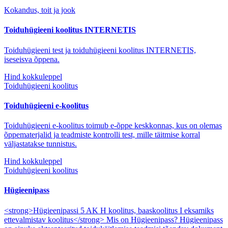
Kokandus, toit ja jook
Toiduhügieeni koolitus INTERNETIS
Toiduhügieeni test ja toiduhügieeni koolitus INTERNETIS,
iseseisva õppena.
Hind kokkuleppel
Toiduhügieeni koolitus
Toiduhügieeni e-koolitus
Toiduhügieeni e-koolitus toimub e-õppe keskkonnas, kus on olemas
õppematerjalid ja teadmiste kontrolli test, mille täitmise korral
väljastatakse tunnistus.
Hind kokkuleppel
Toiduhügieeni koolitus
Hügieenipass
<strong>Hügieenipassi 5 AK H koolitus, baaskoolitus I eksamiks
ettevalmistav koolitus</strong> Mis on Hügieenipass? Hügieenipass