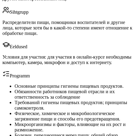
Sihtgrupp
Распределители пищи, помощники воспитателей и другие
лица, которые хотя бы в какой-то степени имеют отношение к
обработке пищи.
Eeldused
Условия для участия: для участия в онлайн-курсе необходимы
компьютер, камера, микрофон и доступ к интернету.
Programm
Основные принципы гигиены пищевых продуктов.
Обязанности работников пищевой отрасли и их
ответственность за соблюдение
Tребований гигиены пищевых продуктов; принципы
самоконтроля.
Физическое, химическое и микробиологическое
загрязнение пищи и способы его предотвращения.
Микроорганизмы и факторы, влияющие на их рост и
размножение.
Болезни, передающиеся через пищу, общий обзор.