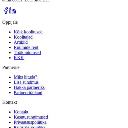
Õppijale
Kõik koolitused
Koolitajad
Artiklid
Ruumide rent
Töökuulutused
KKK
Partnerile
Miks liituda?
Lisa sündmus
Hakka partneriks
Partneri töölaud
Kontakt
Kontakt
Kasutustingimused
Privaatsuspoliitika
Küpsiste-poliitika