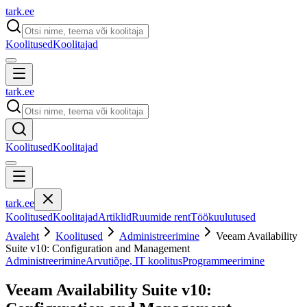
tark
.
ee
Koolitused
Koolitajad
tark
.
ee
Koolitused
Koolitajad
tark
.
ee
Koolitused
Koolitajad
Artiklid
Ruumide rent
Töökuulutused
Avaleht
Koolitused
Administreerimine
Veeam Availability
Suite v10: Configuration and Management
Administreerimine
Arvutiõpe, IT koolitus
Programmeerimine
Veeam Availability Suite v10: