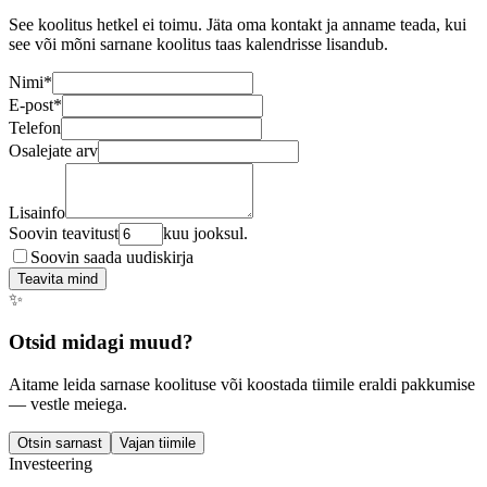
See koolitus hetkel ei toimu. Jäta oma kontakt ja anname teada, kui
see või mõni sarnane koolitus taas kalendrisse lisandub.
Nimi
*
E-post
*
Telefon
Osalejate arv
Lisainfo
Soovin teavitust
kuu jooksul.
Soovin saada uudiskirja
Teavita mind
✨
Otsid midagi muud?
Aitame leida sarnase koolituse või koostada tiimile eraldi pakkumise
— vestle meiega.
Otsin sarnast
Vajan tiimile
Investeering