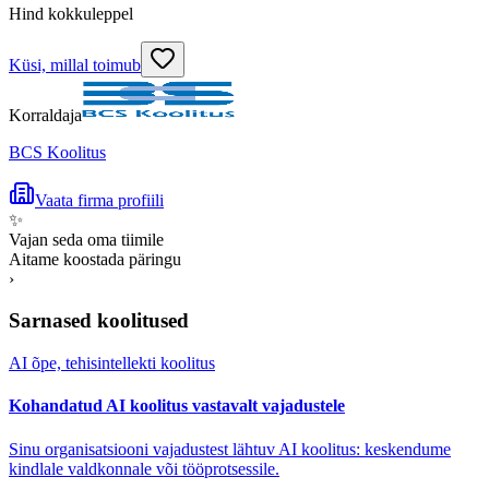
Hind kokkuleppel
Küsi, millal toimub
Korraldaja
BCS Koolitus
Vaata firma profiili
✨
Vajan seda oma tiimile
Aitame koostada päringu
›
Sarnased koolitused
AI õpe, tehisintellekti koolitus
Kohandatud AI koolitus vastavalt vajadustele
Sinu organisatsiooni vajadustest lähtuv AI koolitus: keskendume
kindlale valdkonnale või tööprotsessile.