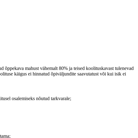
detud õppekava mahust vähemalt 80% ja teised koolituskavast tulenevad
lituse käigus ei hinnatud õpiväljundite saavutatust või kui isik ei
itusel osalemiseks nõutud tarkvarale;
stama;