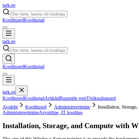
tark
.
ee
Koolitused
Koolitajad
tark
.
ee
Koolitused
Koolitajad
tark
.
ee
Koolitused
Koolitajad
Artiklid
Ruumide rent
Töökuulutused
Avaleht
Koolitused
Administreerimine
Installation, Stora
Administreerimine
Arvutiõpe, IT koolitus
Installation, Storage, and Compute with 
The aim of this Windows Server training is to provide the fundamenta