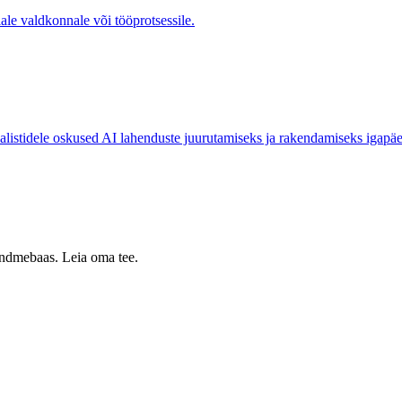
ale valdkonnale või tööprotsessile.
sialistidele oskused AI lahenduste juurutamiseks ja rakendamiseks igapä
 andmebaas. Leia oma tee.