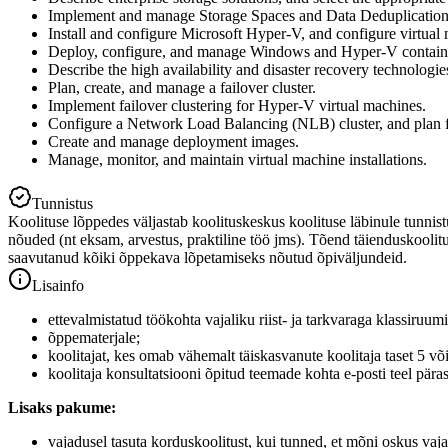
Implement and manage Storage Spaces and Data Deduplication
Install and configure Microsoft Hyper-V, and configure virtual
Deploy, configure, and manage Windows and Hyper-V contain
Describe the high availability and disaster recovery technologi
Plan, create, and manage a failover cluster.
Implement failover clustering for Hyper-V virtual machines.
Configure a Network Load Balancing (NLB) cluster, and plan 
Create and manage deployment images.
Manage, monitor, and maintain virtual machine installations.
Tunnistus
Koolituse lõppedes väljastab koolituskeskus koolituse läbinule tunnis
nõuded (nt eksam, arvestus, praktiline töö jms). Tõend täienduskoolitus
saavutanud kõiki õppekava lõpetamiseks nõutud õpiväljundeid.
Lisainfo
ettevalmistatud töökohta vajaliku riist- ja tarkvaraga klassiru
õppematerjale;
koolitajat, kes omab vähemalt täiskasvanute koolitaja taset 5 
koolitaja konsultatsiooni õpitud teemade kohta e-posti teel päras
Lisaks pakume:
vajadusel tasuta korduskoolitust, kui tunned, et mõni oskus vaja