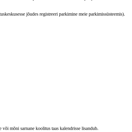
ituskeskusesse jõudes registreeri parkimine meie parkimissüsteemis).
e või mõni sarnane koolitus taas kalendrisse lisandub.