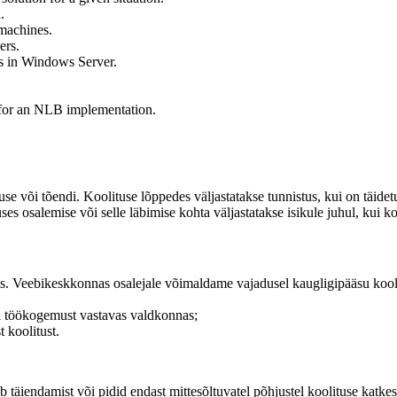
.
 machines.
ers.
es in Windows Server.
for an NLB implementation.
tuse või tõendi. Koolituse lõppedes väljastatakse tunnistus, kui on täi
es osalemise või selle läbimise kohta väljastatakse isikule juhul, kui koo
umis. Veebikeskkonnas osalejale võimaldame vajadusel kaugligipääsu kool
või töökogemust vastavas valdkonnas;
t koolitust.
b täiendamist või pidid endast mittesõltuvatel põhjustel koolituse katke