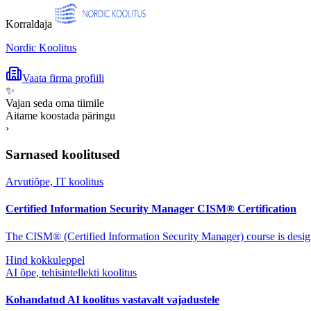
Korraldaja
Nordic Koolitus
Vaata firma profiili
✨
Vajan seda oma tiimile
Aitame koostada päringu
›
Sarnased koolitused
Arvutiõpe, IT koolitus
Certified Information Security Manager CISM® Certification
The CISM® (Certified Information Security Manager) course is design
Hind kokkuleppel
AI õpe, tehisintellekti koolitus
Kohandatud AI koolitus vastavalt vajadustele