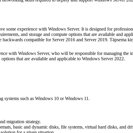
have some experience with Windows Server. It is designed for professi
irements, and storage and compute options that are available and appl
o be backwards compatible for Server 2016 and Server 2019. Täpsema kirj
ience with Windows Server, who will be responsible for managing the i
d options that are available and applicable to Windows Server 2022.
ing systems such as Windows 10 or Windows 11.
nd migration strategy.
 formats, basic and dynamic disks, file systems, virtual hard disks, and
solution for a given situation.