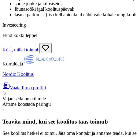
sooje jooke ja küpsiseid;
lõunasööki igal koolituspäeval;
tasuta parkimist (lisa kell autoaknal nähtavale kohale ning kool
Investeering
Hind kokkuleppel
Küsi, millal toimub
Korraldaja
Nordic Koolitus
Vaata firma profiili
✨
Vajan seda oma tiimile
Aitame koostada päringu
›
Teavita mind, kui see koolitus taas toimub
See koolitus hetkel ei toimu. Jäta oma kontakt ja anname teada, kui se