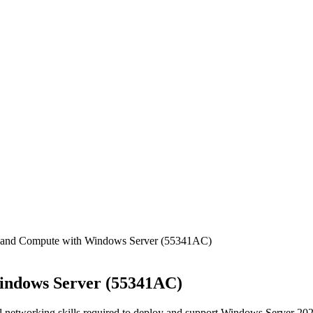
ge, and Compute with Windows Server (55341AC)
Windows Server (55341AC)
l networking skills required to deploy and support Windows Server 202