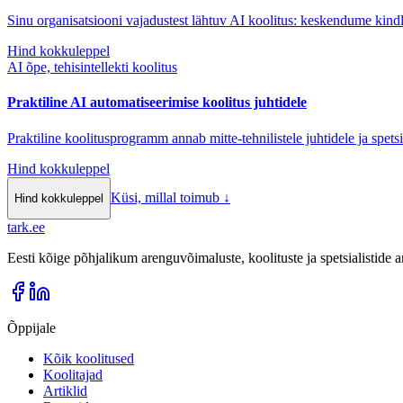
Sinu organisatsiooni vajadustest lähtuv AI koolitus: keskendume kindl
Hind kokkuleppel
AI õpe, tehisintellekti koolitus
Praktiline AI automatiseerimise koolitus juhtidele
Praktiline koolitusprogramm annab mitte-tehnilistele juhtidele ja spet
Hind kokkuleppel
Küsi, millal toimub
↓
Hind kokkuleppel
tark
.
ee
Eesti kõige põhjalikum arenguvõimaluste, koolituste ja spetsialistide
Õppijale
Kõik koolitused
Koolitajad
Artiklid