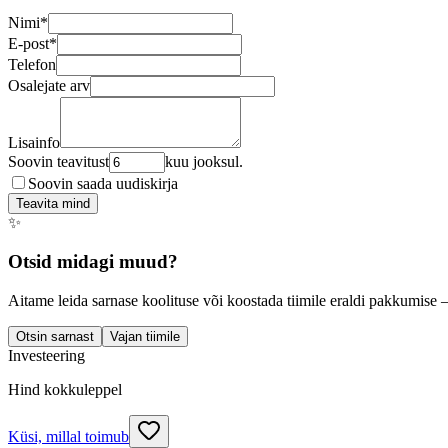
Nimi
*
E-post
*
Telefon
Osalejate arv
Lisainfo
Soovin teavitust
kuu jooksul.
Soovin saada uudiskirja
Teavita mind
✨
Otsid midagi muud?
Aitame leida sarnase koolituse või koostada tiimile eraldi pakkumise 
Otsin sarnast
Vajan tiimile
Investeering
Hind kokkuleppel
Küsi, millal toimub