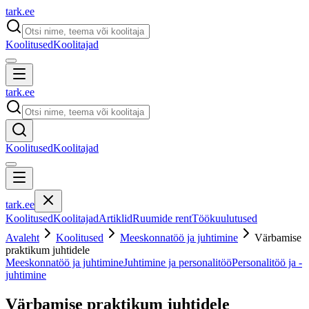
tark
.
ee
Koolitused
Koolitajad
tark
.
ee
Koolitused
Koolitajad
tark
.
ee
Koolitused
Koolitajad
Artiklid
Ruumide rent
Töökuulutused
Avaleht
Koolitused
Meeskonnatöö ja juhtimine
Värbamise
praktikum juhtidele
Meeskonnatöö ja juhtimine
Juhtimine ja personalitöö
Personalitöö ja -
juhtimine
Värbamise praktikum juhtidele