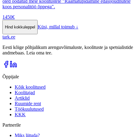
oled oodatud meie koolitustele "Raamatupidamine edasijõudnutele
koos personalitöö õppega".
1450
€
Küsi, millal toimub
↓
Hind kokkuleppel
tark
.
ee
Eesti kõige põhjalikum arenguvõimaluste, koolituste ja spetsialistide
andmebaas. Leia oma tee.
Õppijale
Kõik koolitused
Koolitajad
Artiklid
Ruumide rent
Töökuulutused
KKK
Partnerile
Miks liituda?