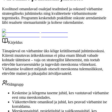
Koolitusel omandavad osalejad teadmised ja oskused värbamise
strateegiliseks juhtimiseks ning kvaliteetsete värbamisotsuste
tegemiseks. Programm keskendub praktiliste oskuste arendamisele
läbi reaalsete stsenaariumide ja kohese rakendamise.
Kirjeldus
Tänapäeval on värbamine üks kõige kriitilisemaid juhtimisoskusi.
Kiiresti muutuvas ärikeskkonnas ei piisa enam lihtsalt vabade
kohtade täitmisest – vaja on strateegilist lähenemist, mis toetab
ettevõtte kasvueesmärke ja tugevdab meeskonna võimekust.
Värbamise kvaliteet mõjutab otseselt meeskonna tulemuslikkust,
ettevõtte mainet ja pikaajalisi äriväljavaateid.
Sihtgrupp
Keskmise ja kõrgema taseme juhid, kes vastutavad värbamise
eest oma meeskondades.
Väikeettevõtete omanikud ja juhid, kes peavad värbamist ise
korraldama.
Meeskonnajuhid, projektijuhid ja valdkonnajuhid, kes