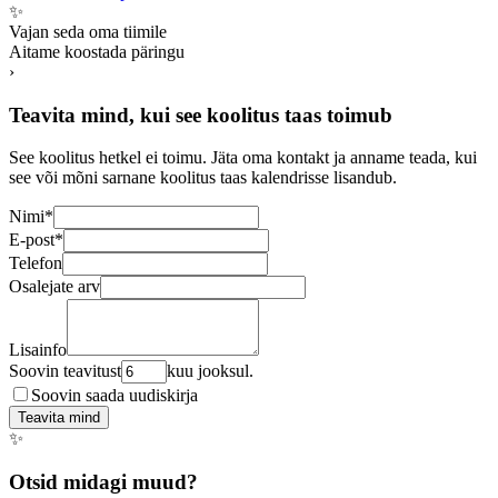
✨
Vajan seda oma tiimile
Aitame koostada päringu
›
Teavita mind, kui see koolitus taas toimub
See koolitus hetkel ei toimu. Jäta oma kontakt ja anname teada, kui
see või mõni sarnane koolitus taas kalendrisse lisandub.
Nimi
*
E-post
*
Telefon
Osalejate arv
Lisainfo
Soovin teavitust
kuu jooksul.
Soovin saada uudiskirja
Teavita mind
✨
Otsid midagi muud?