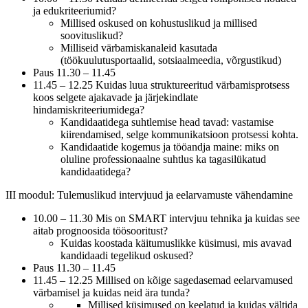
ja edukriteeriumid?
Millised oskused on kohustuslikud ja millised
soovituslikud?
Milliseid värbamiskanaleid kasutada
(töökuulutusportaalid, sotsiaalmeedia, võrgustikud)
Paus 11.30 – 11.45
11.45 – 12.25 Kuidas luua struktureeritud värbamisprotsess
koos selgete ajakavade ja järjekindlate
hindamiskriteeriumidega?
Kandidaatidega suhtlemise head tavad: vastamise
kiirendamised, selge kommunikatsioon protsessi kohta.
Kandidaatide kogemus ja tööandja maine: miks on
oluline professionaalne suhtlus ka tagasilükatud
kandidaatidega?
III moodul: Tulemuslikud intervjuud ja eelarvamuste vähendamine
10.00 – 11.30 Mis on SMART intervjuu tehnika ja kuidas see
aitab prognoosida töösooritust?
Kuidas koostada käitumuslikke küsimusi, mis avavad
kandidaadi tegelikud oskused?
Paus 11.30 – 11.45
11.45 – 12.25 Millised on kõige sagedasemad eelarvamused
värbamisel ja kuidas neid ära tunda?
Millised küsimused on keelatud ja kuidas vältida