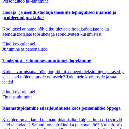
Personalitöö ja -juhtimine
Hooaja- ja asendustöötaja töösuhte lepingulised nüansid ja
probleemid praktikas
Koolitusel anname põhjaliku ülevaate hooajatöötajate ja ka
asendustöötajate töösuhetega seonduvatest küsimustest.
Hind kokkuleppel
Juhtimine ja personalitöö
Tööleping - sõlmimine, muutmine, lõpetamine
Kuidas vormistada töölepinguid nii, et need oleksid õiguspärased ja
vastaksid mõlema poole ootustele? Tule meie koolitusele ja saa
teada!
Hind kokkuleppel
Finantsjuhtimine
Raamatupidamine edasijõudnutele koos personalitöö õppega
Kas oled omandanud raamatupidamislikud algteadmised ja soovid
neid täiendada? Samuti huvitab Sind ka personalitöö? Kui jah, siis