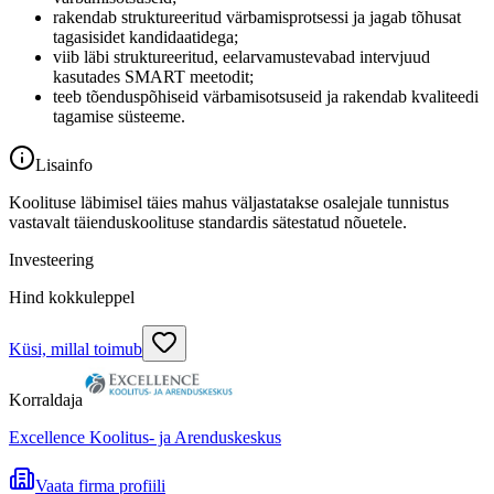
rakendab struktureeritud värbamisprotsessi ja jagab tõhusat
tagasisidet kandidaatidega;
viib läbi struktureeritud, eelarvamustevabad intervjuud
kasutades SMART meetodit;
teeb tõenduspõhiseid värbamisotsuseid ja rakendab kvaliteedi
tagamise süsteeme.
Lisainfo
Koolituse läbimisel täies mahus väljastatakse osalejale tunnistus
vastavalt täienduskoolituse standardis sätestatud nõuetele.
Investeering
Hind kokkuleppel
Küsi, millal toimub
Korraldaja
Excellence Koolitus- ja Arenduskeskus
Vaata firma profiili