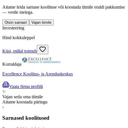
Aitame leida sarnase koolituse või koostada tiimile eraldi pakkumise
— vestle meiega.
Otsin sarnast
Vajan tiimile
Investeering
Hind kokkuleppel
Küsi, millal toimub
Korraldaja
Excellence Koolitus- ja Arenduskeskus
Vaata firma profiili
✨
Vajan seda oma tiimile
Aitame koostada päringu
›
Sarnased koolitused