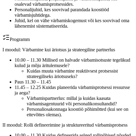
osalevad värbamisprotsessides.
Personalijuhid, kes soovivad parandada koostööd
värbamisjuhtidega.
Juhid, kel on vähe värbamiskogemust või kes soovivad oma
lähenemist süstematiseerida.
Programm
I moodul: Värbamine kui äriotsus ja strateegiline partnerlus
10.00 – 11.30 Millised on halvade värbamisotsuste tegelikud
kulud ja mõju äritulemusele?
Kuidas muuta värbamine reaktiivsest protsessist
strateegiliseks äriotsuseks?
Paus 11.30 – 11.45
11.45 – 12.25 Kuidas planeerida värbamisprotsessi ressursse
ja aega?
Värbamispartnerlus: millal ja kuidas kaasata
värbamisagentuurid või personalikonsultandid?
Personaliosakonnaga koostöö põhimõtted (kui see on
ettevõttes olemas).
II moodul: Rolli defineerimine ja struktureeritud värbamisprotsess
10.00 – 11.30 Kuidas defineerida selged rollipõhised nõuded