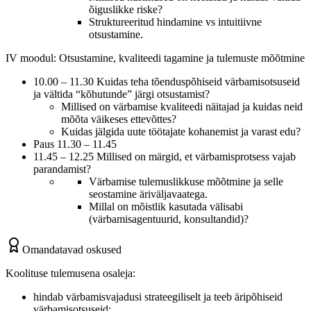
õiguslikke riske?
Struktureeritud hindamine vs intuitiivne
otsustamine.
IV moodul: Otsustamine, kvaliteedi tagamine ja tulemuste mõõtmine
10.00 – 11.30 Kuidas teha tõenduspõhiseid värbamisotsuseid
ja vältida “kõhutunde” järgi otsustamist?
Millised on värbamise kvaliteedi näitajad ja kuidas neid
mõõta väikeses ettevõttes?
Kuidas jälgida uute töötajate kohanemist ja varast edu?
Paus 11.30 – 11.45
11.45 – 12.25 Millised on märgid, et värbamisprotsess vajab
parandamist?
Värbamise tulemuslikkuse mõõtmine ja selle
seostamine äriväljavaatega.
Millal on mõistlik kasutada välisabi
(värbamisagentuurid, konsultandid)?
Omandatavad oskused
Koolituse tulemusena osaleja:
hindab värbamisvajadusi strateegiliselt ja teeb äripõhiseid
värbamisotsuseid;