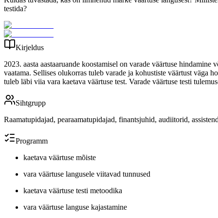
testida?
Kirjeldus
2023. aasta aastaaruande koostamisel on varade väärtuse hindamine võ
vaatama. Sellises olukorras tuleb varade ja kohustiste väärtust väga ho
tuleb läbi viia vara kaetava väärtuse test. Varade väärtuse testi tul
Sihtgrupp
Raamatupidajad, pearaamatupidajad, finantsjuhid, audiitorid, assistend
Programm
kaetava väärtuse mõiste
vara väärtuse langusele viitavad tunnused
kaetava väärtuse testi metoodika
vara väärtuse languse kajastamine