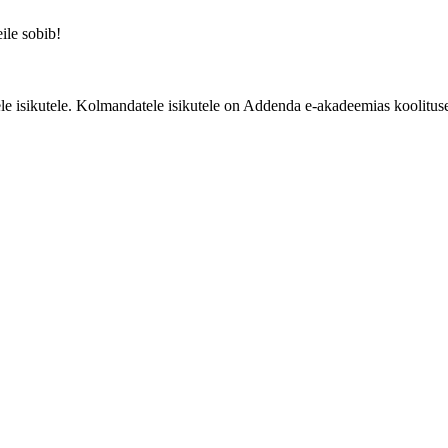
eile sobib!
e isikutele. Kolmandatele isikutele on Addenda e-akadeemias koolituse