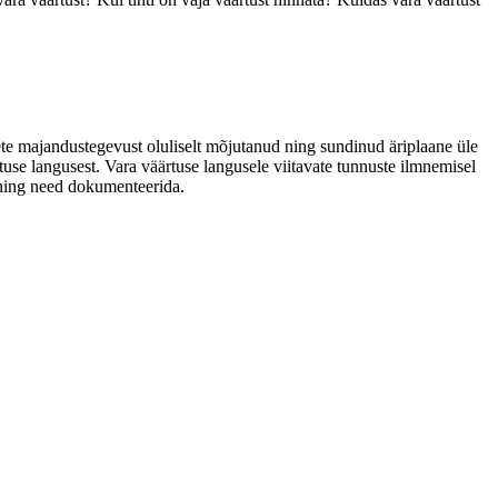
te majandustegevust oluliselt mõjutanud ning sundinud äriplaane üle
rtuse langusest. Vara väärtuse langusele viitavate tunnuste ilmnemisel
a ning need dokumenteerida.