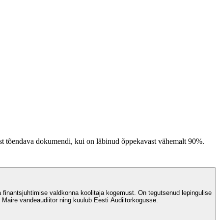
imist tõendava dokumendi, kui on läbinud õppekavast vähemalt 90%.
ja finantsjuhtimise valdkonna koolitaja kogemust. On tegutsenud lepingulise
n Maire vandeaudiitor ning kuulub Eesti Audiitorkogusse.