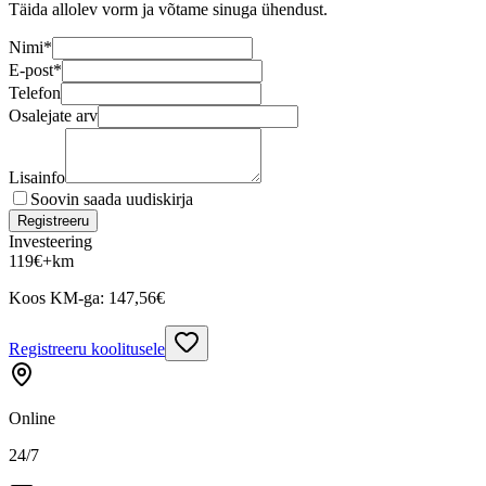
Täida allolev vorm ja võtame sinuga ühendust.
Nimi
*
E-post
*
Telefon
Osalejate arv
Lisainfo
Soovin saada uudiskirja
Registreeru
Investeering
119
€
+km
Koos KM-ga:
147,56
€
Registreeru koolitusele
Online
24/7