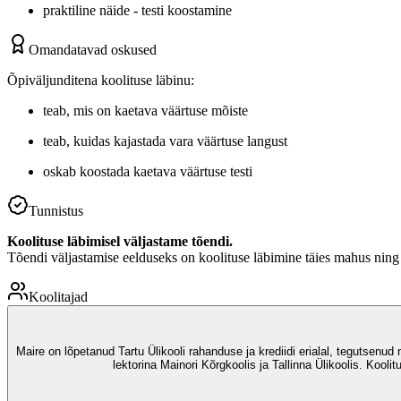
praktiline näide - testi koostamine
Omandatavad oskused
Õpiväljunditena koolituse läbinu:
teab, mis on kaetava väärtuse mõiste
teab, kuidas kajastada vara väärtuse langust
oskab koostada kaetava väärtuse testi
Tunnistus
Koolituse läbimisel väljastame tõendi.
Tõendi väljastamise eelduseks on koolituse läbimine täies mahus nin
Koolitajad
Maire on lõpetanud Tartu Ülikooli rahanduse ja krediidi erialal, tegutsenu
lektorina Mainori Kõrgkoolis ja Tallinna Ülikoolis. Koo