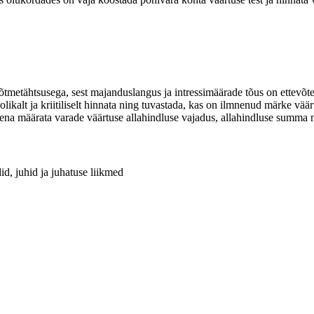
tmetähtsusega, sest majanduslangus ja intressimäärade tõus on ettevõte
olikalt ja kriitiliselt hinnata ning tuvastada, kas on ilmnenud märke vää
emusena määrata varade väärtuse allahindluse vajadus, allahindluse summ
id, juhid ja juhatuse liikmed