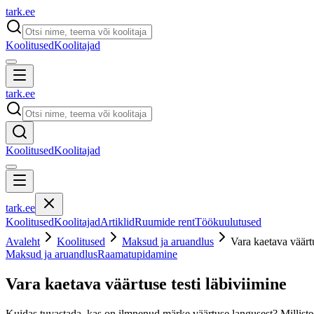
tark
.
ee
Koolitused
Koolitajad
tark
.
ee
Koolitused
Koolitajad
tark
.
ee
Koolitused
Koolitajad
Artiklid
Ruumide rent
Töökuulutused
Avaleht
Koolitused
Maksud ja aruandlus
Vara kaetava väärtu
Maksud ja aruandlus
Raamatupidamine
Vara kaetava väärtuse testi läbiviimine
Kuidas tuvastada, kas on ilmnenud märke väärtuse langusest? Millistes 