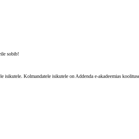
eile sobib!
e isikutele. Kolmandatele isikutele on Addenda e-akadeemias koolituse