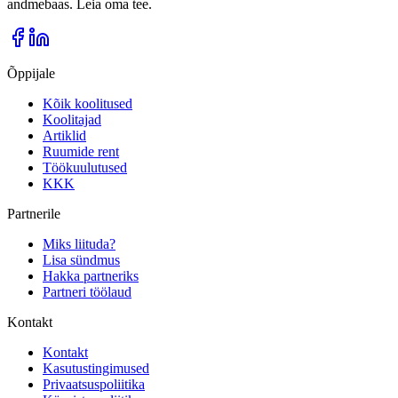
andmebaas. Leia oma tee.
Õppijale
Kõik koolitused
Koolitajad
Artiklid
Ruumide rent
Töökuulutused
KKK
Partnerile
Miks liituda?
Lisa sündmus
Hakka partneriks
Partneri töölaud
Kontakt
Kontakt
Kasutustingimused
Privaatsuspoliitika