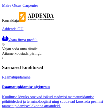
Maire Otsus-Carpenter
Korraldaja
Addenda OÜ
Vaata firma profiili
✨
Vajan seda oma tiimile
Aitame koostada päringu
›
Sarnased koolitused
Raamatupidamine
Raamatupidamise algkursus
Koolituse lõpuks omavad isikud teadmisi raamatupidamise
põhitõdedest ja terminoloogiast ning suudavad koostada peamisi
raamatupidamisvaldkonna aruandeid.