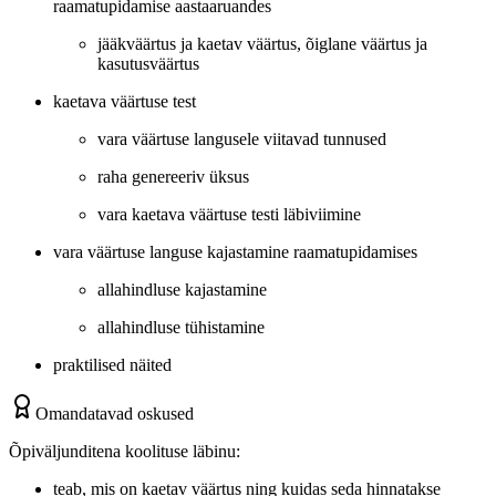
raamatupidamise aastaaruandes
jääkväärtus ja kaetav väärtus, õiglane väärtus ja
kasutusväärtus
kaetava väärtuse test
vara väärtuse langusele viitavad tunnused
raha genereeriv üksus
vara kaetava väärtuse testi läbiviimine
vara väärtuse languse kajastamine raamatupidamises
allahindluse kajastamine
allahindluse tühistamine
praktilised näited
Omandatavad oskused
Õpiväljunditena koolituse läbinu:
teab, mis on kaetav väärtus ning kuidas seda hinnatakse