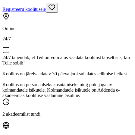
Registreeru koolitusele
Online
24/7
24/7 tähendab, et Teil on võimalus vaadata koolitust täpselt siis, kui
Teile sobib!
Koolitus on järelvaadatav 30 päeva jooksul alates tellimise hetkest.
Koolitus on personaalseks kasutamiseks ning pole jagatav
kolmandatele isikutele. Kolmandatele isikutele on Addenda e-
akadeemias koolituse vaatamine tasuline.
2 akadeemilist tundi