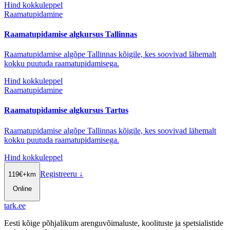
Hind kokkuleppel
Raamatupidamine
Raamatupidamise algkursus Tallinnas
Raamatupidamise algõpe Tallinnas kõigile, kes soovivad lähemalt
kokku puutuda raamatupidamisega.
Hind kokkuleppel
Raamatupidamine
Raamatupidamise algkursus Tartus
Raamatupidamise algõpe Tallinnas kõigile, kes soovivad lähemalt
kokku puutuda raamatupidamisega.
Hind kokkuleppel
Registreeru
↓
119
€
+km
Online
tark
.
ee
Eesti kõige põhjalikum arenguvõimaluste, koolituste ja spetsialistide