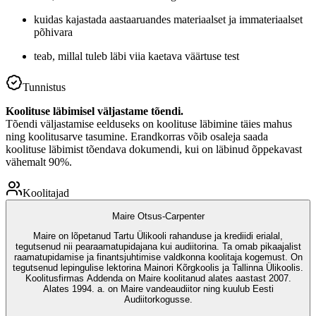
kuidas kajastada aastaaruandes materiaalset ja immateriaalset
põhivara
teab, millal tuleb läbi viia kaetava väärtuse test
Tunnistus
Koolituse läbimisel väljastame tõendi.
Tõendi väljastamise eelduseks on koolituse läbimine täies mahus
ning koolitusarve tasumine. Erandkorras võib osaleja saada
koolituse läbimist tõendava dokumendi, kui on läbinud õppekavast
vähemalt 90%.
Koolitajad
Maire Otsus-Carpenter
Maire on lõpetanud Tartu Ülikooli rahanduse ja krediidi erialal,
tegutsenud nii pearaamatupidajana kui audiitorina. Ta omab pikaajalist
raamatupidamise ja finantsjuhtimise valdkonna koolitaja kogemust. On
tegutsenud lepingulise lektorina Mainori Kõrgkoolis ja Tallinna Ülikoolis.
Koolitusfirmas Addenda on Maire koolitanud alates aastast 2007.
Alates 1994. a. on Maire vandeaudiitor ning kuulub Eesti
Audiitorkogusse.