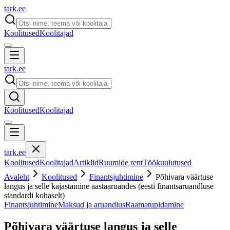
tark
.
ee
Koolitused
Koolitajad
tark
.
ee
Koolitused
Koolitajad
tark
.
ee
Koolitused
Koolitajad
Artiklid
Ruumide rent
Töökuulutused
Avaleht
Koolitused
Finantsjuhtimine
Põhivara väärtuse
langus ja selle kajastamine aastaaruandes (eesti finantsaruandluse
standardi kohaselt)
Finantsjuhtimine
Maksud ja aruandlus
Raamatupidamine
Põhivara väärtuse langus ja selle