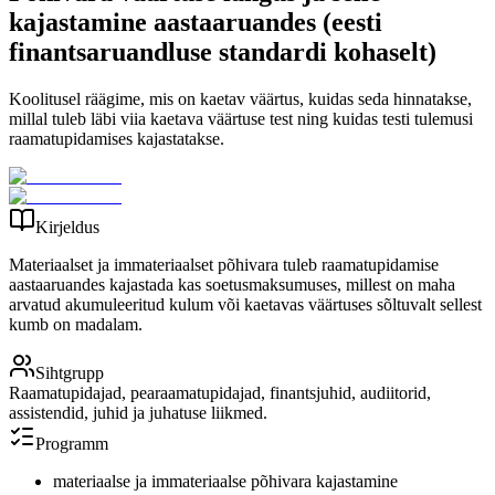
kajastamine aastaaruandes (eesti
finantsaruandluse standardi kohaselt)
Koolitusel räägime, mis on kaetav väärtus, kuidas seda hinnatakse,
millal tuleb läbi viia kaetava väärtuse test ning kuidas testi tulemusi
raamatupidamises kajastatakse.
Kirjeldus
Materiaalset ja immateriaalset põhivara tuleb raamatupidamise
aastaaruandes kajastada kas soetusmaksumuses, millest on maha
arvatud akumuleeritud kulum või kaetavas väärtuses sõltuvalt sellest
kumb on madalam.
Sihtgrupp
Raamatupidajad, pearaamatupidajad, finantsjuhid, audiitorid,
assistendid, juhid ja juhatuse liikmed.
Programm
materiaalse ja immateriaalse põhivara kajastamine