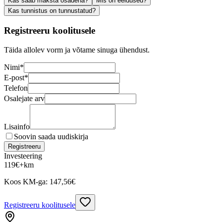
Kas saab maksta osadena?
Mis on eeldused?
Kas tunnistus on tunnustatud?
Registreeru koolitusele
Täida allolev vorm ja võtame sinuga ühendust.
Nimi
*
E-post
*
Telefon
Osalejate arv
Lisainfo
Soovin saada uudiskirja
Registreeru
Investeering
119
€
+km
Koos KM-ga:
147,56
€
Registreeru koolitusele