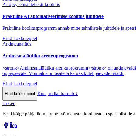
AI õpe, tehisintellekti koolitus
Praktiline AI automatiseerimise koolitus juhtidele
Praktiline koolitusprogramm annab mitte-tehnilistele juhtidele ja spet
Hind kokkuleppel
Andmeanalüüs
Andmeanalüütiku arenguprogramm
<strong>Andmeanalüütiku arenguprogramm</strong> on andmevaldkonn
õppepäevale. Võimalus on osaleda ka üksikutel päevadel eraldi.
Hind kokkuleppel
Küsi, millal toimub
↓
Hind kokkuleppel
tark
.
ee
Eesti kõige põhjalikum arenguvõimaluste, koolituste ja spetsialistide