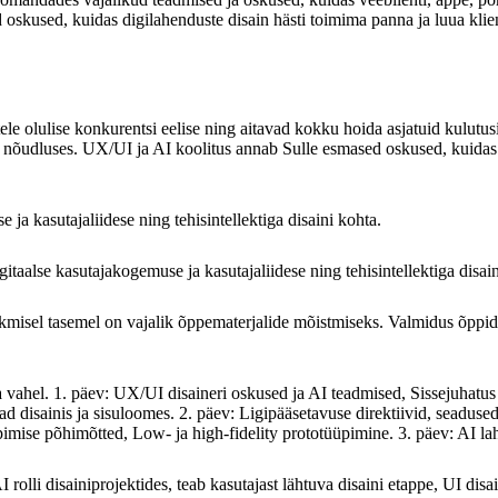
 oskused, kuidas digilahenduste disain hästi toimima panna ja luua kli
tele olulise konkurentsi eelise ning aitavad kokku hoida asjatuid kulut
vas nõudluses. UX/UI ja AI koolitus annab Sulle esmased oskused, kuidas 
a kasutajaliidese ning tehisintellektiga disaini kohta.
aalse kasutajakogemuse ja kasutajaliidese ning tehisintellektiga disain
kmisel tasemel on vajalik õppematerjalide mõistmiseks. Valmidus õppida
a vahel. 1. päev: UX/UI disaineri oskused ja AI teadmised, Sissejuhatus
tad disainis ja sisuloomes. 2. päev: Ligipääsetavuse direktiivid, seadu
mise põhimõtted, Low- ja high-fidelity prototüüpimine. 3. päev: AI la
rolli disainiprojektides, teab kasutajast lähtuva disaini etappe, UI disai