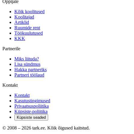
Õppijale
Kõik koolitused
Koolitajad
Artiklid
Ruumide rent
Töökuulutused
KKK
Partnerile
Miks liituda?
Lisa sündmus
Hakka partneriks
Partneri töölaud
Kontakt
Kontakt
Kasutustingimused
Privaatsuspoliitika
Küpsiste-poliitika
Küpsiste seaded
© 2008 –
2026
tark.ee. Kõik õigused kaitstud.