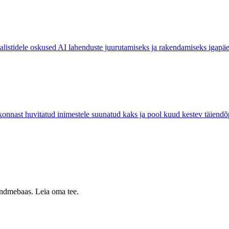
sialistidele oskused AI lahenduste juurutamiseks ja rakendamiseks igapä
ast huvitatud inimestele suunatud kaks ja pool kuud kestev täiend
 andmebaas. Leia oma tee.