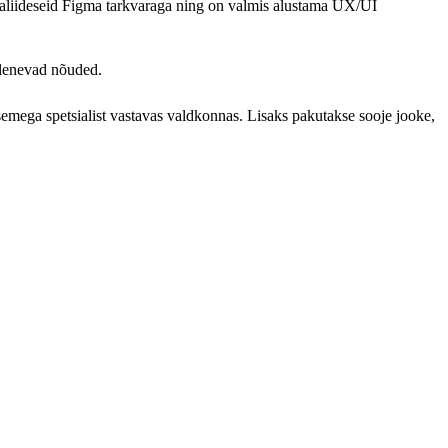
tajaliideseid Figma tarkvaraga ning on valmis alustama UX/UI
ulenevad nõuded.
asemega spetsialist vastavas valdkonnas. Lisaks pakutakse sooje jooke,