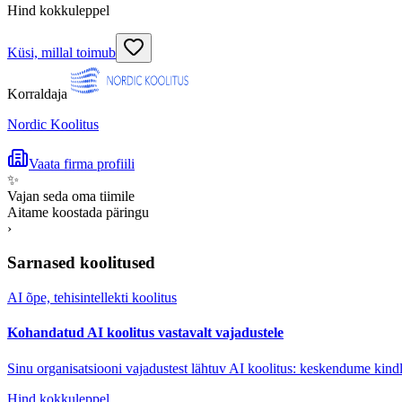
Hind kokkuleppel
Küsi, millal toimub
Korraldaja
Nordic Koolitus
Vaata firma profiili
✨
Vajan seda oma tiimile
Aitame koostada päringu
›
Sarnased koolitused
AI õpe, tehisintellekti koolitus
Kohandatud AI koolitus vastavalt vajadustele
Sinu organisatsiooni vajadustest lähtuv AI koolitus: keskendume kindl
Hind kokkuleppel