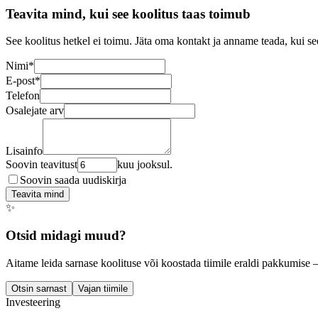
Teavita mind, kui see koolitus taas toimub
See koolitus hetkel ei toimu. Jäta oma kontakt ja anname teada, kui se
Nimi
*
E-post
*
Telefon
Osalejate arv
Lisainfo
Soovin teavitust
kuu jooksul.
Soovin saada uudiskirja
Teavita mind
✨
Otsid midagi muud?
Aitame leida sarnase koolituse või koostada tiimile eraldi pakkumise 
Otsin sarnast
Vajan tiimile
Investeering