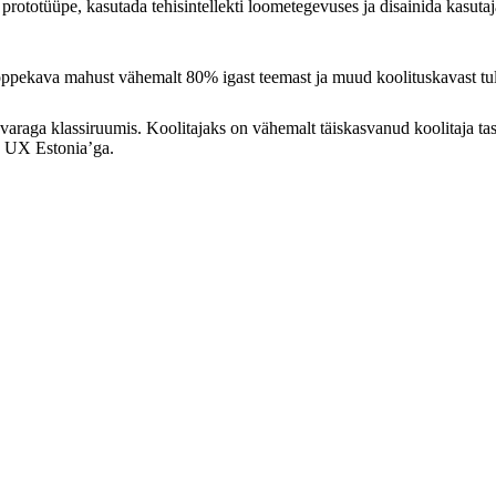
 prototüüpe, kasutada tehisintellekti loometegevuses ja disainida kasu
d õppekava mahust vähemalt 80% igast teemast ja muud koolituskavast t
arkvaraga klassiruumis. Koolitajaks on vähemalt täiskasvanud koolitaja t
s UX Estonia’ga.