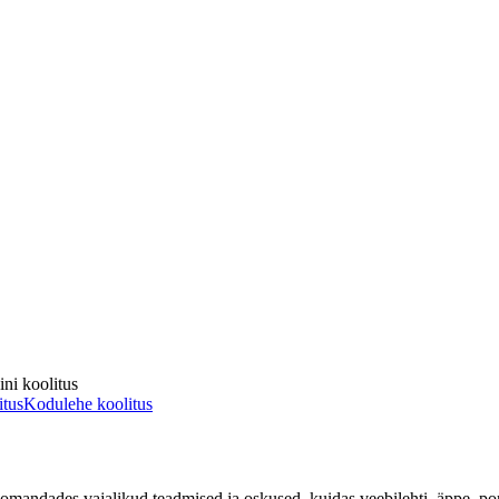
ni koolitus
itus
Kodulehe koolitus
omandades vajalikud teadmised ja oskused, kuidas veebilehti, äppe, po