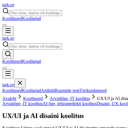
tark
.
ee
Koolitused
Koolitajad
tark
.
ee
Koolitused
Koolitajad
tark
.
ee
Koolitused
Koolitajad
Artiklid
Ruumide rent
Töökuulutused
Avaleht
Koolitused
Arvutiõpe, IT koolitus
UX/UI ja AI disai
Arvutiõpe, IT koolitus
AI õpe, tehisintellekti koolitus
Disaini, UX kool
UX/UI ja AI disaini koolitus
Koolituse käigus saad ennast UX/UI ja AI disainerina proovile panna 