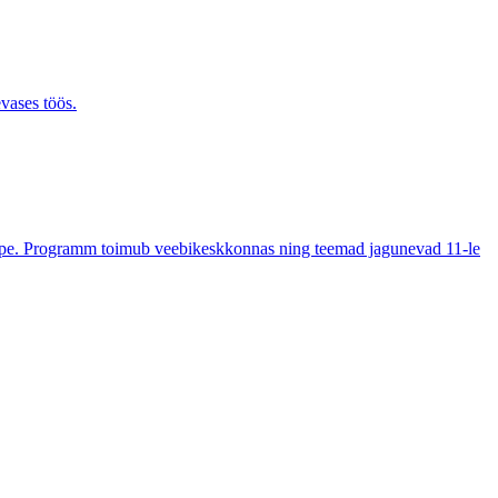
evases töös.
õpe. Programm toimub veebikeskkonnas ning teemad jagunevad 11-le