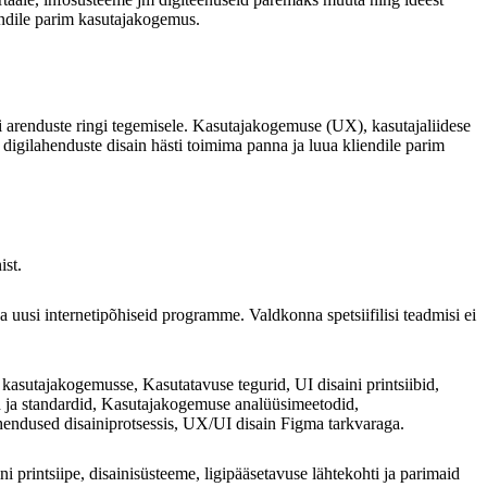
endile parim kasutajakogemus.
usi arenduste ringi tegemisele. Kasutajakogemuse (UX), kasutajaliidese
digilahenduste disain hästi toimima panna ja luua kliendile parim
ist.
 uusi internetipõhiseid programme. Valdkonna spetsiifilisi teadmisi ei
 kasutajakogemusse, Kasutatavuse tegurid, UI disaini printsiibid,
sed ja standardid, Kasutajakogemuse analüüsimeetodid,
hendused disainiprotsessis, UX/UI disain Figma tarkvaraga.
ni printsiipe, disainisüsteeme, ligipääsetavuse lähtekohti ja parimaid