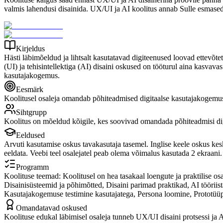
valmis lahendusi disainida. UX/UI ja AI koolitus annab Sulle esmased
Kirjeldus
Hästi läbimõeldud ja lihtsalt kasutatavad digiteenused loovad ettevõte
(UI) ja tehisintellektiga (AI) disaini oskused on tööturul aina kasva
kasutajakogemus.
Eesmärk
Koolitusel osaleja omandab põhiteadmised digitaalse kasutajakogemuse j
Sihtgrupp
Koolitus on mõeldud kõigile, kes soovivad omandada põhiteadmisi digit
Eeldused
Arvuti kasutamise oskus tavakasutaja tasemel. Inglise keele oskus kes
eeldata. Veebi teel osalejatel peab olema võimalus kasutada 2 ekraani.
Programm
Koolituse teemad: Koolitusel on hea tasakaal loengute ja praktilise os
Disainisüsteemid ja põhimõtted, Disaini parimad praktikad, AI tööriis
Kasutajakogemuse testimine kasutajatega, Persona loomine, Prototüüpi
Omandatavad oskused
Koolituse edukal läbimisel osaleja tunneb UX/UI disaini protsessi ja AI 