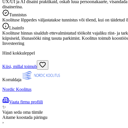
UX/UI ja AI disaini praktikaid, oskab luua persoonakaarte, visandada
disainerina.
Tunnistus
Koolituse lõppedes väljastatakse tunnistus või tõend, kui on täidetu
Lisainfo
Koolituse hinnas sisaldub ettevalmistatud töökoht vajaliku riist- ja t
küpsiseid, lõunasööki ning tasuta parkimist. Koolitus toimub koostöö
Investeering
Hind kokkuleppel
Küsi, millal toimub
Korraldaja
Nordic Koolitus
Vaata firma profiili
✨
Vajan seda oma tiimile
Aitame koostada päringu
›