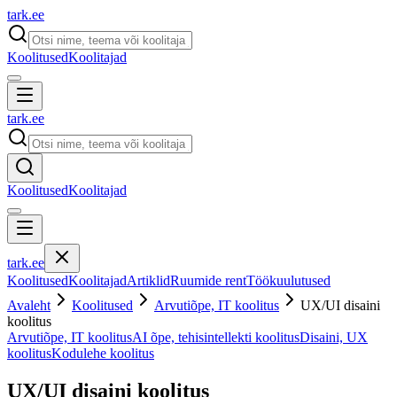
tark
.
ee
Koolitused
Koolitajad
tark
.
ee
Koolitused
Koolitajad
tark
.
ee
Koolitused
Koolitajad
Artiklid
Ruumide rent
Töökuulutused
Avaleht
Koolitused
Arvutiõpe, IT koolitus
UX/UI disaini
koolitus
Arvutiõpe, IT koolitus
AI õpe, tehisintellekti koolitus
Disaini, UX
koolitus
Kodulehe koolitus
UX/UI disaini koolitus