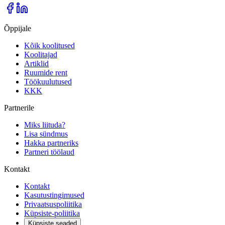
Õppijale
Kõik koolitused
Koolitajad
Artiklid
Ruumide rent
Töökuulutused
KKK
Partnerile
Miks liituda?
Lisa sündmus
Hakka partneriks
Partneri töölaud
Kontakt
Kontakt
Kasutustingimused
Privaatsuspoliitika
Küpsiste-poliitika
Küpsiste seaded