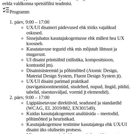
eelda valdkonna spetsiifilisi teadmisi.
Programm
päev, 9:00 – 17:00
UX/UI disaineri pädevused ehk tööks vajalikud
oskused.
Sissejuhatus kasutajakogemusse ehk millest hea UX
koosneb.
Kasutatavuse tegurid ehk mis mõjutab lihtsust ja
mugavust.
UI disaini printsiibid (stilistika, kompositsioon,
kontrastid jm).
Disainisüsteemid ja põhimõtted (Atomic Design,
Material Design System, Fluent Design System jt).
UX/UI disaini parimad praktikad
(navigatsioonimenüüd, sisulehed, nupud, lingid, pildid,
tabelid, sisestusväljad, vormid jt elemendid).
päev, 9:00 – 17:00
Ligipääsetavuse direktiivid, seadused ja standardid
(WCAG, EL 2019/882, EN301549).
Kuidas kasutajakogemust analüüsida – meetodid,
põhimõtted ja heuristikad.
Kasutajakogemuse testimine kasutajatega ehk UX/UI
disaini üks oluliseim protsess.