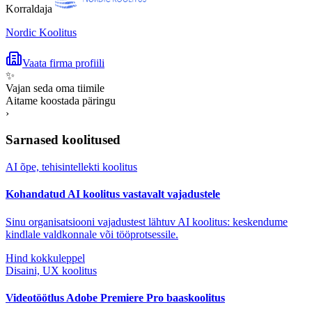
Korraldaja
Nordic Koolitus
Vaata firma profiili
✨
Vajan seda oma tiimile
Aitame koostada päringu
›
Sarnased koolitused
AI õpe, tehisintellekti koolitus
Kohandatud AI koolitus vastavalt vajadustele
Sinu organisatsiooni vajadustest lähtuv AI koolitus: keskendume
kindlale valdkonnale või tööprotsessile.
Hind kokkuleppel
Disaini, UX koolitus
Videotöötlus Adobe Premiere Pro baaskoolitus