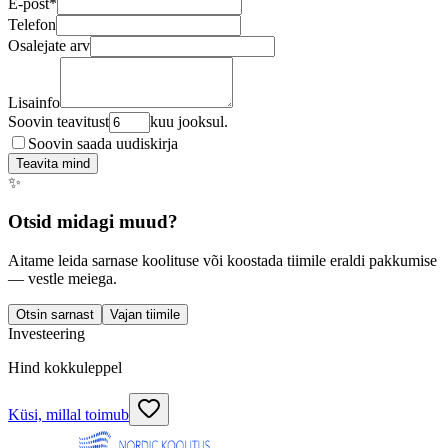
E-post
*
Telefon
Osalejate arv
Lisainfo
Soovin teavitust
kuu jooksul.
Soovin saada uudiskirja
Teavita mind
✨
Otsid midagi muud?
Aitame leida sarnase koolituse või koostada tiimile eraldi pakkumise
— vestle meiega.
Otsin sarnast
Vajan tiimile
Investeering
Hind kokkuleppel
Küsi, millal toimub