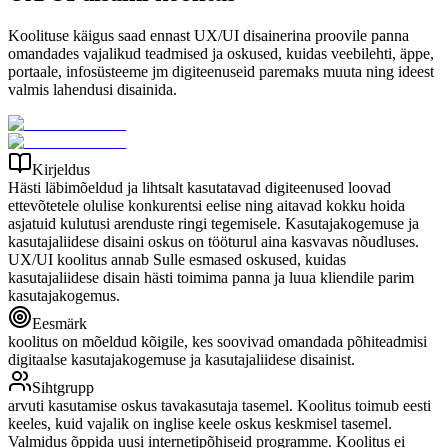
Koolituse käigus saad ennast UX/UI disainerina proovile panna
omandades vajalikud teadmised ja oskused, kuidas veebilehti, äppe,
portaale, infosüsteeme jm digiteenuseid paremaks muuta ning ideest
valmis lahendusi disainida.
Kirjeldus
Hästi läbimõeldud ja lihtsalt kasutatavad digiteenused loovad
ettevõtetele olulise konkurentsi eelise ning aitavad kokku hoida
asjatuid kulutusi arenduste ringi tegemisele. Kasutajakogemuse ja
kasutajaliidese disaini oskus on tööturul aina kasvavas nõudluses.
UX/UI koolitus annab Sulle esmased oskused, kuidas
kasutajaliidese disain hästi toimima panna ja luua kliendile parim
kasutajakogemus.
Eesmärk
koolitus on mõeldud kõigile, kes soovivad omandada põhiteadmisi
digitaalse kasutajakogemuse ja kasutajaliidese disainist.
Sihtgrupp
arvuti kasutamise oskus tavakasutaja tasemel. Koolitus toimub eesti
keeles, kuid vajalik on inglise keele oskus keskmisel tasemel.
Valmidus õppida uusi internetipõhiseid programme. Koolitus ei