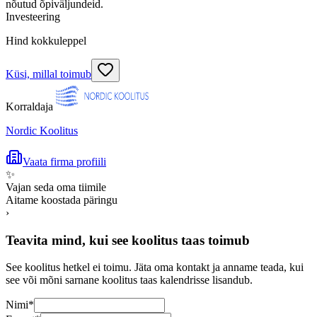
nõutud õpiväljundeid.
Investeering
Hind kokkuleppel
Küsi, millal toimub
Korraldaja
Nordic Koolitus
Vaata firma profiili
✨
Vajan seda oma tiimile
Aitame koostada päringu
›
Teavita mind, kui see koolitus taas toimub
See koolitus hetkel ei toimu. Jäta oma kontakt ja anname teada, kui
see või mõni sarnane koolitus taas kalendrisse lisandub.
Nimi
*