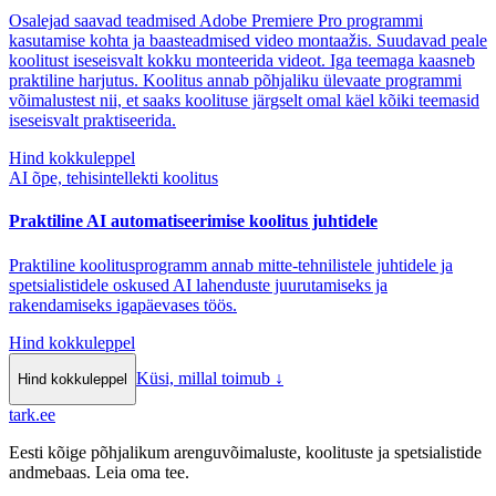
Osalejad saavad teadmised Adobe Premiere Pro programmi
kasutamise kohta ja baasteadmised video montaažis. Suudavad peale
koolitust iseseisvalt kokku monteerida videot. Iga teemaga kaasneb
praktiline harjutus. Koolitus annab põhjaliku ülevaate programmi
võimalustest nii, et saaks koolituse järgselt omal käel kõiki teemasid
iseseisvalt praktiseerida.
Hind kokkuleppel
AI õpe, tehisintellekti koolitus
Praktiline AI automatiseerimise koolitus juhtidele
Praktiline koolitusprogramm annab mitte-tehnilistele juhtidele ja
spetsialistidele oskused AI lahenduste juurutamiseks ja
rakendamiseks igapäevases töös.
Hind kokkuleppel
Küsi, millal toimub
↓
Hind kokkuleppel
tark
.
ee
Eesti kõige põhjalikum arenguvõimaluste, koolituste ja spetsialistide
andmebaas. Leia oma tee.