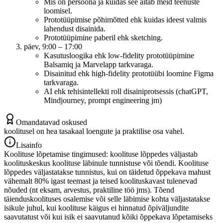
Mis on persoona ja kuidas see aitab meid teenuste
loomisel.
Prototüüpimise põhimõtted ehk kuidas ideest valmis
lahendust disainida.
Prototüüpimine paberil ehk sketching.
päev, 9:00 – 17:00
Kasutusloogika ehk low-fidelity prototüüpimine
Balsamiq ja Marvelapp tarkvaraga.
Disainitud ehk high-fidelity prototüübi loomine Figma
tarkvaraga.
AI ehk tehisintellekti roll disainiprotsessis (chatGPT,
Mindjourney, prompt engineering jm)
Omandatavad oskused
koolitusel on hea tasakaal loengute ja praktilise osa vahel.
Lisainfo
Koolituse lõpetamise tingimused: koolituse lõppedes väljastab
koolituskeskus koolituse läbinule tunnistuse või tõendi. Koolituse
lõppedes väljastatakse tunnistus, kui on täidetud õppekava mahust
vähemalt 80% igast teemast ja teised koolituskavast tulenevad
nõuded (nt eksam, arvestus, praktiline töö jms). Tõend
täienduskoolituses osalemise või selle läbimise kohta väljastatakse
isikule juhul, kui koolituse käigus ei hinnatud õpiväljundite
saavutatust või kui isik ei saavutanud kõiki õppekava lõpetamiseks