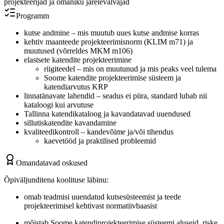
projekteerijad ja omaniku järelevalvajad
Programm
kutse andmine – mis muutub uues kutse andmise korras
kehtiv maanteede projekteerimisnorm (KLIM m71) ja
muutused (võrreldes MKM m106)
elastsete katendite projekteerimine
riigiteedel – mis on muutunud ja mis peaks veel tulema
Soome katendite projekteerimise süsteem ja
katendiarvutus KRP
linnatänavate lahendid – seadus ei piira, standard lubab nii
kataloogi kui arvutuse
Tallinna katendikataloog ja kavandatavad uuendused
sillutiskatendite kavandamine
kvaliteedikontroll – kandevõime ja/või tihendus
kaevetööd ja praktilised probleemid
Omandatavad oskused
Õpiväljunditena koolituse läbinu:
omab teadmisi uuendatud kutsesüsteemist ja teede
projekteerimisel kehtivast normatiivbaasist
mõistab Soome katendiprojekteerimise süsteemi aluseid, riske