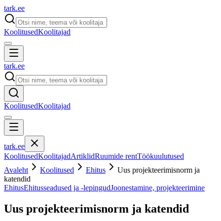
tark
.
ee
Koolitused
Koolitajad
tark
.
ee
Koolitused
Koolitajad
tark
.
ee
Koolitused
Koolitajad
Artiklid
Ruumide rent
Töökuulutused
Avaleht
Koolitused
Ehitus
Uus projekteerimisnorm ja
katendid
Ehitus
Ehitusseadused ja -lepingud
Joonestamine, projekteerimine
Uus projekteerimisnorm ja katendid