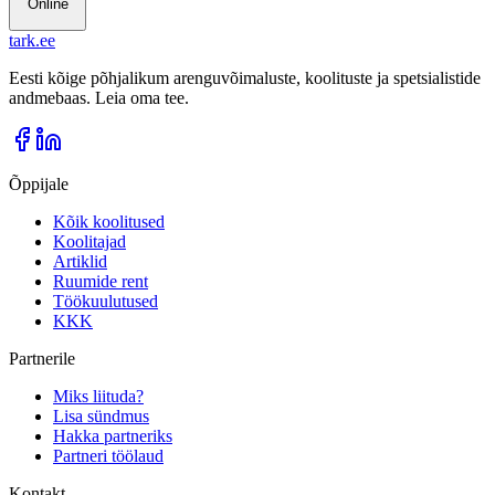
Online
tark
.
ee
Eesti kõige põhjalikum arenguvõimaluste, koolituste ja spetsialistide
andmebaas. Leia oma tee.
Õppijale
Kõik koolitused
Koolitajad
Artiklid
Ruumide rent
Töökuulutused
KKK
Partnerile
Miks liituda?
Lisa sündmus
Hakka partneriks
Partneri töölaud
Kontakt