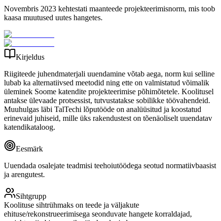
Novembris 2023 kehtestati maanteede projekteerimisnorm, mis toob
kaasa muutused uutes hangetes.
Kirjeldus
Riigiteede juhendmaterjali uuendamine võtab aega, norm kui selline
lubab ka alternatiivsed meetodid ning ette on valmistatud võimalik
üleminek Soome katendite projekteerimise põhimõtetele. Koolitusel
antakse ülevaade protsessist, tutvustatakse sobilikke töövahendeid.
Muuhulgas läbi TalTechi lõputööde on analüüsitud ja koostatud
erinevaid juhiseid, mille üks rakendustest on tõenäoliselt uuendatav
katendikataloog.
Eesmärk
Uuendada osalejate teadmisi teehoiutöödega seotud normatiivbaasist
ja arengutest.
Sihtgrupp
Koolituse sihtrühmaks on teede ja väljakute
ehituse/rekonstrueerimisega seonduvate hangete korraldajad,