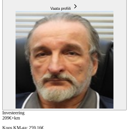
Vaata profiili
Investeering
209
€
+km
Koos KM-ga:
259,16
€