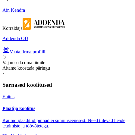
Ain Kendra
Korraldaja
Addenda OÜ
Vaata firma profiili
✨
Vajan seda oma tiimile
Aitame koostada päringu
›
Sarnased koolitused
Ehitus
Plaatija koolitus
Kaunid plaaditud pinnad ei sünni iseenesest. Need tulevad heade
teadmiste ja töövõtetega.