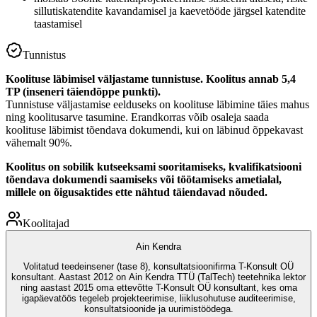
sillutiskatendite kavandamisel ja kaevetööde järgsel katendite
taastamisel
Tunnistus
Koolituse läbimisel väljastame tunnistuse. Koolitus annab 5,4
TP (inseneri täiendõppe punkti).
Tunnistuse väljastamise eelduseks on koolituse läbimine täies mahus
ning koolitusarve tasumine. Erandkorras võib osaleja saada
koolituse läbimist tõendava dokumendi, kui on läbinud õppekavast
vähemalt 90%.
Koolitus on sobilik kutseeksami sooritamiseks, kvalifikatsiooni
tõendava dokumendi saamiseks või töötamiseks ametialal,
millele on õigusaktides ette nähtud täiendavad nõuded.
Koolitajad
Ain Kendra
Volitatud teedeinsener (tase 8), konsultatsioonifirma T-Konsult OÜ
konsultant. Aastast 2012 on Ain Kendra TTÜ (TalTech) teetehnika lektor
ning aastast 2015 oma ettevõtte T-Konsult OÜ konsultant, kes oma
igapäevatöös tegeleb projekteerimise, liiklusohutuse auditeerimise,
konsultatsioonide ja uurimistöödega.