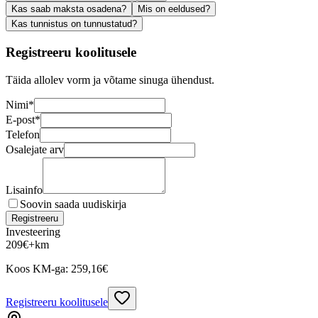
Kas saab maksta osadena?
Mis on eeldused?
Kas tunnistus on tunnustatud?
Registreeru koolitusele
Täida allolev vorm ja võtame sinuga ühendust.
Nimi
*
E-post
*
Telefon
Osalejate arv
Lisainfo
Soovin saada uudiskirja
Registreeru
Investeering
209
€
+km
Koos KM-ga:
259,16
€
Registreeru koolitusele