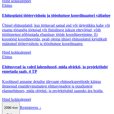
Hind kokkuleppel
Ehitus
Ehitusplatsi töötervishoiu ja tööohutuse koordinaatori väljaõpe
Ühisel ehitusplatsil, kus töötavad samal ajal või järjestikku kahe või
enama tööandja töötajad või füüsilisest isikust ettevõtjad, võib
tööõnnetusi põhjustada ebapiisav tööde koordineerimine. Et
koostööd koordineerida, peab olema ühisel ehitusplatsil kirjalikult
määratud töötervishoiu ja tööohutuse koordinaator.
Hind kokkuleppel
Ehitus
Ehitusvead ja valed lahendused, mida objekti- ja projektijuht
ennetada saab. 4 TP
Koolitusel anname detailse ülevaate ehitusekspertiiside käigus
ilmnenud enamlevinumatest ehitusvigadest ja puudustest
elamuehituses, mida objekti- ja projektijuhid saanuks ära hoida.
Hind kokkuleppel
Registreeru
↓
209
€
+km