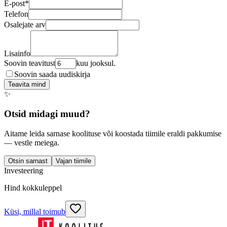
E-post
*
Telefon
Osalejate arv
Lisainfo
Soovin teavitust
kuu jooksul.
Soovin saada uudiskirja
Teavita mind
✨
Otsid midagi muud?
Aitame leida sarnase koolituse või koostada tiimile eraldi pakkumise
— vestle meiega.
Otsin sarnast
Vajan tiimile
Investeering
Hind kokkuleppel
Küsi, millal toimub