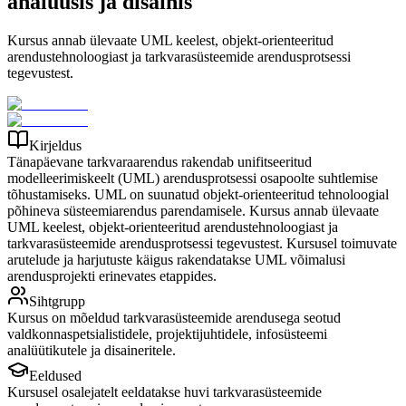
analüüsis ja disainis
Kursus annab ülevaate UML keelest, objekt-orienteeritud
arendustehnoloogiast ja tarkvarasüsteemide arendusprotsessi
tegevustest.
Kirjeldus
Tänapäevane tarkvaraarendus rakendab unifitseeritud
modelleerimiskeelt (UML) arendusprotsessi osapoolte suhtlemise
tõhustamiseks. UML on suunatud objekt-orienteeritud tehnoloogial
põhineva süsteemiarendus parendamisele. Kursus annab ülevaate
UML keelest, objekt-orienteeritud arendustehnoloogiast ja
tarkvarasüsteemide arendusprotsessi tegevustest. Kursusel toimuvate
arutelude ja harjutuste käigus rakendatakse UML võimalusi
arendusprojekti erinevates etappides.
Sihtgrupp
Kursus on mõeldud tarkvarasüsteemide arendusega seotud
valdkonnaspetsialistidele, projektijuhtidele, infosüsteemi
analüütikutele ja disaineritele.
Eeldused
Kursusel osalejatelt eeldatakse huvi tarkvarasüsteemide