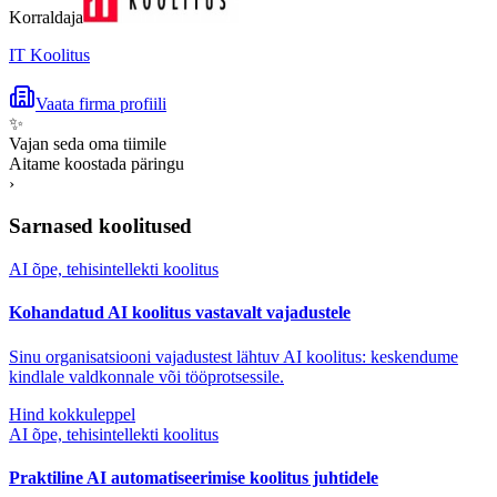
Korraldaja
IT Koolitus
Vaata firma profiili
✨
Vajan seda oma tiimile
Aitame koostada päringu
›
Sarnased koolitused
AI õpe, tehisintellekti koolitus
Kohandatud AI koolitus vastavalt vajadustele
Sinu organisatsiooni vajadustest lähtuv AI koolitus: keskendume
kindlale valdkonnale või tööprotsessile.
Hind kokkuleppel
AI õpe, tehisintellekti koolitus
Praktiline AI automatiseerimise koolitus juhtidele