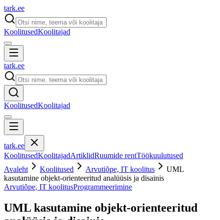
tark
.
ee
Koolitused
Koolitajad
tark
.
ee
Koolitused
Koolitajad
tark
.
ee
Koolitused
Koolitajad
Artiklid
Ruumide rent
Töökuulutused
Avaleht
Koolitused
Arvutiõpe, IT koolitus
UML
kasutamine objekt-orienteeritud analüüsis ja disainis
Arvutiõpe, IT koolitus
Programmeerimine
UML kasutamine objekt-orienteeritud