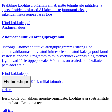
Praktiline koolitusprogramm annab mitte-tehnilistele juhtidele ja
spetsialistidele oskused AI lahenduste juurutamiseks ja
rakendamiseks igapäevases töös.
Hind kokkuleppel
Andmeanalüüs
Andmeanalüütiku arenguprogramm
<strong>Andmeanalüütiku arenguprogramm</strong> on
andmevaldkonnast huvitatud inimestele suunatud kaks ja pool kuud
kestev täiendõpe. Programm toimub veebikeskkonnas ning teemad
jagunevad 11-le õppepäevale. Võimalus on osaleda ka üksikutel
päevadel eraldi.
Hind kokkuleppel
Küsi, millal toimub
↓
Hind kokkuleppel
tark
.
ee
Eesti kõige põhjalikum arenguvõimaluste, koolituste ja spetsialistide
andmebaas. Leia oma tee.