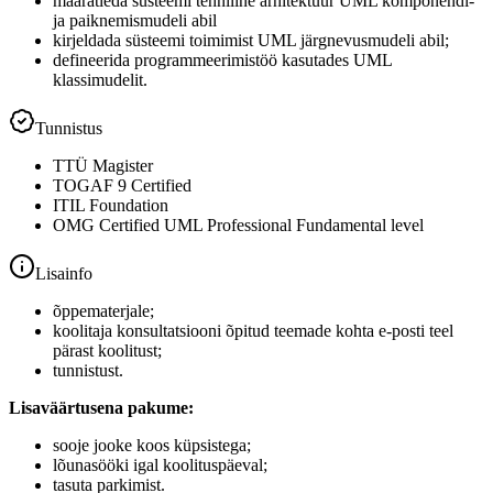
määratleda süsteemi tehniline arhitektuur UML komponendi-
ja paiknemismudeli abil
kirjeldada süsteemi toimimist UML järgnevusmudeli abil;
defineerida programmeerimistöö kasutades UML
klassimudelit.
Tunnistus
TTÜ Magister
TOGAF 9 Certified
ITIL Foundation
OMG Certified UML Professional Fundamental level
Lisainfo
õppematerjale;
koolitaja konsultatsiooni õpitud teemade kohta e-posti teel
pärast koolitust;
tunnistust.
Lisaväärtusena pakume:
sooje jooke koos küpsistega;
lõunasööki igal koolituspäeval;
tasuta parkimist.