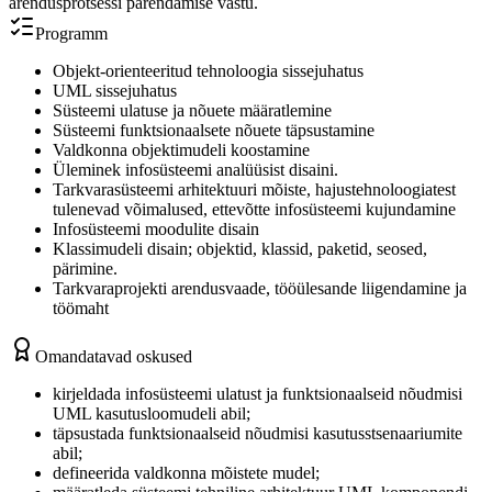
arendusprotsessi parendamise vastu.
Programm
Objekt-orienteeritud tehnoloogia sissejuhatus
UML sissejuhatus
Süsteemi ulatuse ja nõuete määratlemine
Süsteemi funktsionaalsete nõuete täpsustamine
Valdkonna objektimudeli koostamine
Üleminek infosüsteemi analüüsist disaini.
Tarkvarasüsteemi arhitektuuri mõiste, hajustehnoloogiatest
tulenevad võimalused, ettevõtte infosüsteemi kujundamine
Infosüsteemi moodulite disain
Klassimudeli disain; objektid, klassid, paketid, seosed,
pärimine.
Tarkvaraprojekti arendusvaade, tööülesande liigendamine ja
töömaht
Omandatavad oskused
kirjeldada infosüsteemi ulatust ja funktsionaalseid nõudmisi
UML kasutusloomudeli abil;
täpsustada funktsionaalseid nõudmisi kasutusstsenaariumite
abil;
defineerida valdkonna mõistete mudel;