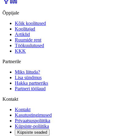
Õppijale
Kõik koolitused
Koolitajad
Artiklid
Ruumide rent
Töökuulutused
KKK
Partnerile
Miks liituda?
Lisa sündmus
Hakka partneriks
Partneri töölaud
Kontakt
Kontakt
Kasutustingimused
Privaatsuspoliitika
Küpsiste-poliitika
Küpsiste seaded