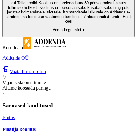
kui Teile sobib! Koolitus on järelvaadatav 30 päeva jooksul alates
tellimise hetkest. Koolitus on personaalseks kasutamiseks ning pole
jagatav kolmandatele isikutele. Kolmandatele isikutele on Addenda e-
akadeemias koolituse vaatamine tasuline. · 7 akadeemilist tundi · Eesti
keel
Vaata kogu infot ▾
Korraldaja
Addenda OÜ
Vaata firma profiili
✨
Vajan seda oma tiimile
Aitame koostada päringu
›
Sarnased koolitused
Ehitus
Plaatija koolitus