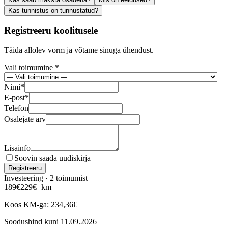
Kas tunnistus on tunnustatud?
Registreeru koolitusele
Täida allolev vorm ja võtame sinuga ühendust.
Vali toimumine *
Nimi
*
E-post
*
Telefon
Osalejate arv
Lisainfo
Soovin saada uudiskirja
Registreeru
Investeering ·
2
toimumist
189
€
229
€
+km
Koos KM-ga:
234,36
€
Soodushind kuni
11.09.2026