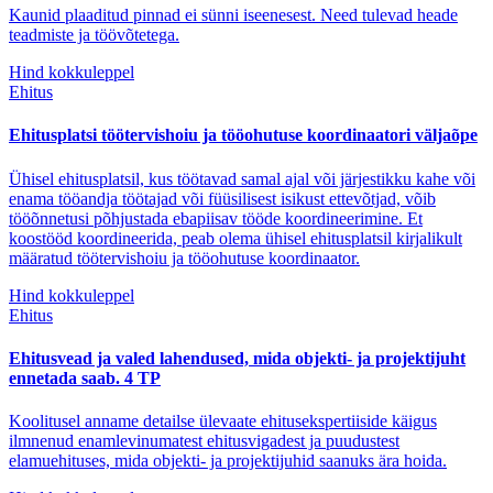
Kaunid plaaditud pinnad ei sünni iseenesest. Need tulevad heade
teadmiste ja töövõtetega.
Hind kokkuleppel
Ehitus
Ehitusplatsi töötervishoiu ja tööohutuse koordinaatori väljaõpe
Ühisel ehitusplatsil, kus töötavad samal ajal või järjestikku kahe või
enama tööandja töötajad või füüsilisest isikust ettevõtjad, võib
tööõnnetusi põhjustada ebapiisav tööde koordineerimine. Et
koostööd koordineerida, peab olema ühisel ehitusplatsil kirjalikult
määratud töötervishoiu ja tööohutuse koordinaator.
Hind kokkuleppel
Ehitus
Ehitusvead ja valed lahendused, mida objekti- ja projektijuht
ennetada saab. 4 TP
Koolitusel anname detailse ülevaate ehitusekspertiiside käigus
ilmnenud enamlevinumatest ehitusvigadest ja puudustest
elamuehituses, mida objekti- ja projektijuhid saanuks ära hoida.