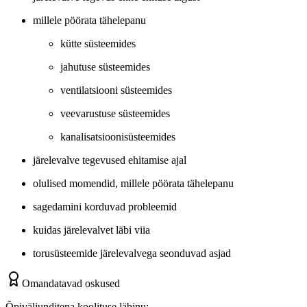
millele pöörata tähelepanu
kütte süsteemides
jahutuse süsteemides
ventilatsiooni süsteemides
veevarustuse süsteemides
kanalisatsioonisüsteemides
järelevalve tegevused ehitamise ajal
olulised momendid, millele pöörata tähelepanu
sagedamini korduvad probleemid
kuidas järelevalvet läbi viia
torusüsteemide järelevalvega seonduvad asjad
Omandatavad oskused
Õpiväljunditena koolituse läbinu: