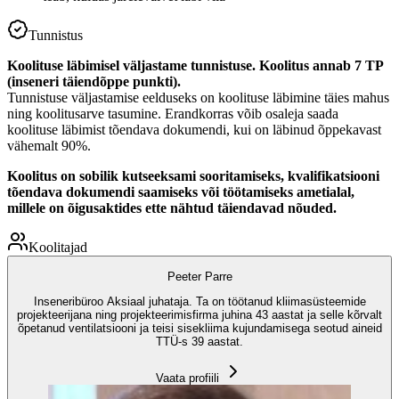
Tunnistus
Koolituse läbimisel väljastame tunnistuse. Koolitus annab 7 TP
(inseneri täiendõppe punkti).
Tunnistuse väljastamise eelduseks on koolituse läbimine täies mahus
ning koolitusarve tasumine. Erandkorras võib osaleja saada
koolituse läbimist tõendava dokumendi, kui on läbinud õppekavast
vähemalt 90%.
Koolitus on sobilik kutseeksami sooritamiseks, kvalifikatsiooni
tõendava dokumendi saamiseks või töötamiseks ametialal,
millele on õigusaktides ette nähtud täiendavad nõuded.
Koolitajad
Peeter Parre
Inseneribüroo Aksiaal juhataja. Ta on töötanud kliimasüsteemide
projekteerijana ning projekteerimisfirma juhina 43 aastat ja selle kõrvalt
õpetanud ventilatsiooni ja teisi sisekliima kujundamisega seotud aineid
TTÜ-s 39 aastat.
Vaata profiili