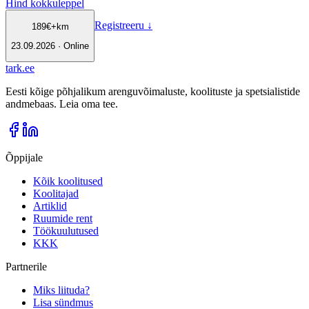
Hind kokkuleppel
Registreeru
↓
189
€
+km
23.09.2026 · Online
tark
.
ee
Eesti kõige põhjalikum arenguvõimaluste, koolituste ja spetsialistide
andmebaas. Leia oma tee.
Õppijale
Kõik koolitused
Koolitajad
Artiklid
Ruumide rent
Töökuulutused
KKK
Partnerile
Miks liituda?
Lisa sündmus