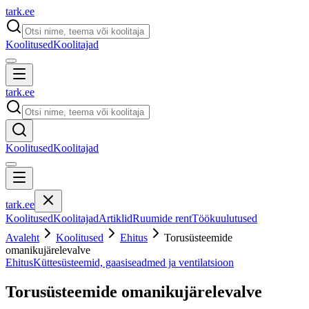
tark
.
ee
Koolitused
Koolitajad
tark
.
ee
Koolitused
Koolitajad
tark
.
ee
Koolitused
Koolitajad
Artiklid
Ruumide rent
Töökuulutused
Avaleht
Koolitused
Ehitus
Torusüsteemide
omanikujärelevalve
Ehitus
Küttesüsteemid, gaasiseadmed ja ventilatsioon
Torusüsteemide omanikujärelevalve