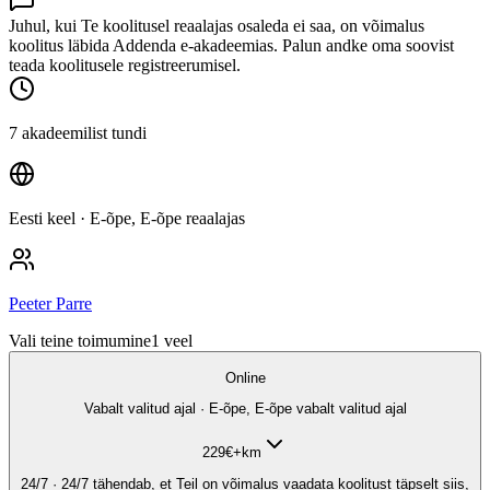
Juhul, kui Te koolitusel reaalajas osaleda ei saa, on võimalus
koolitus läbida Addenda e-akadeemias. Palun andke oma soovist
teada koolitusele registreerumisel.
7 akadeemilist tundi
Eesti keel
· E-õpe, E-õpe reaalajas
Peeter Parre
Vali teine toimumine
1
veel
Online
Vabalt valitud ajal · E-õpe, E-õpe vabalt valitud ajal
229
€
+km
24/7 · 24/7 tähendab, et Teil on võimalus vaadata koolitust täpselt siis,