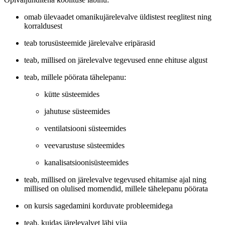
omab ülevaadet omanikujärelevalve üldistest reeglitest ning
korraldusest
teab torusüsteemide järelevalve eripärasid
teab, millised on järelevalve tegevused enne ehituse algust
teab, millele pöörata tähelepanu:
kütte süsteemides
jahutuse süsteemides
ventilatsiooni süsteemides
veevarustuse süsteemides
kanalisatsioonisüsteemides
teab, millised on järelevalve tegevused ehitamise ajal ning
millised on olulised momendid, millele tähelepanu pöörata
on kursis sagedamini korduvate probleemidega
teab, kuidas järelevalvet läbi viia