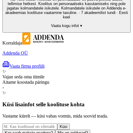
tellimise hetkest. Koolitus on personaalseks kasutamiseks ning pole
jagatav kolmandatele isikutele. Kolmandatele isikutele on Addenda e-
akadeemias koolituse vaatamine tasuline. · 7 akadeemilist tundi · Eesti
keel
Vaata kogu infot ▾
Korraldaja
Addenda OÜ
Vaata firma profiili
✨
Vajan seda oma tiimile
Aitame koostada päringu
›
✨
Küsi lisainfot selle koolituse kohta
Vastame kiirelt — küsi vabas vormis, mida soovid teada.
Küsi
Kas saab maksta osadena?
Mis on eeldused?