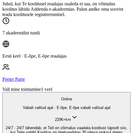
Juhul, kui Te koolitusel reaalajas osaleda ei saa, on võimalus
koolitus läbida Addenda e-akadeemias. Palun andke oma soovist
teada koolitusele registreerumisel.
7 akadeemilist tundi
Eesti keel
· E-õpe, E-õpe reaalajas
Peeter Parre
Vali teine toimumine
1
veel
Online
Vabalt valitud ajal · E-õpe, E-õpe vabalt valitud ajal
229
€
+km
24/7 · 24/7 tähendab, et Teil on võimalus vaadata koolitust täpselt siis,
kui Teile sobib! Koolitus on järelvaadatav 30 päeva jooksul alates