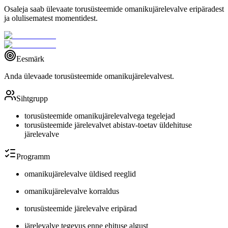
Osaleja saab ülevaate torusüsteemide omanikujärelevalve eripäradest
ja olulisematest momentidest.
Eesmärk
Anda ülevaade torusüsteemide omanikujärelevalvest.
Sihtgrupp
torusüsteemide omanikujärelevalvega tegelejad
torusüsteemide järelevalvet abistav-toetav üldehituse
järelevalve
Programm
omanikujärelevalve üldised reeglid
omanikujärelevalve korraldus
torusüsteemide järelevalve eripärad
järelevalve tegevus enne ehituse algust