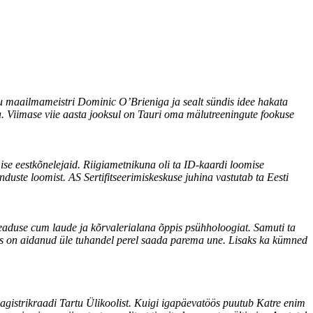
lu maailmameistri Dominic O’Brieniga ja sealt sündis idee hakata
a. Viimase viie aasta jooksul on Tauri oma mälutreeningute fookuse
mise eestkõnelejaid. Riigiametnikuna oli ta ID-kaardi loomise
nduste loomist. AS Sertifitseerimiskeskuse juhina vastutab ta Eesti
iteaduse cum laude ja kõrvalerialana õppis psühholoogiat. Samuti ta
 on aidanud üle tuhandel perel saada parema une. Lisaks ka kümned
magistrikraadi Tartu Ülikoolist. Kuigi igapäevatöös puutub Katre enim