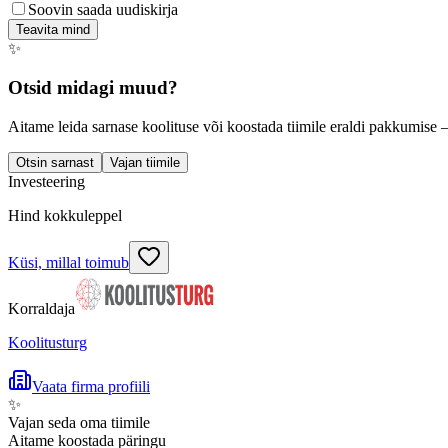
Soovin saada uudiskirja
Teavita mind
✨
Otsid midagi muud?
Aitame leida sarnase koolituse või koostada tiimile eraldi pakkumise 
Otsin sarnast
Vajan tiimile
Investeering
Hind kokkuleppel
Küsi, millal toimub
Korraldaja
Koolitusturg
Vaata firma profiili
✨
Vajan seda oma tiimile
Aitame koostada päringu