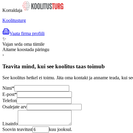
Korraldaja
Koolitusturg
Vaata firma profiili
✨
Vajan seda oma tiimile
Aitame koostada päringu
›
Teavita mind, kui see koolitus taas toimub
See koolitus hetkel ei toimu. Jäta oma kontakt ja anname teada, kui se
Nimi
*
E-post
*
Telefon
Osalejate arv
Lisainfo
Soovin teavitust
kuu jooksul.