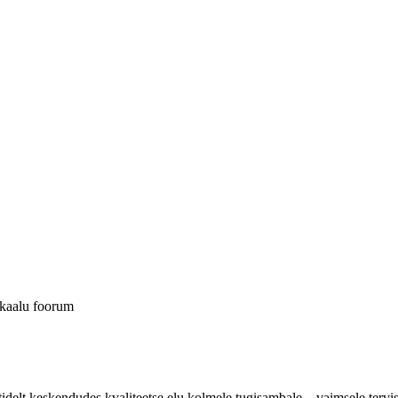
akaalu foorum
elt keskendudes kvaliteetse elu kolmele tugisambale – vaimsele tervisel