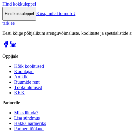
Hind kokkuleppel
Küsi, millal toimub
↓
Hind kokkuleppel
tark
.
ee
Eesti kõige põhjalikum arenguvõimaluste, koolituste ja spetsialistide
Õppijale
Kõik koolitused
Koolitajad
Artiklid
Ruumide rent
Töökuulutused
KKK
Partnerile
Miks liituda?
Lisa sündmus
Hakka partneriks
Partneri töölaud