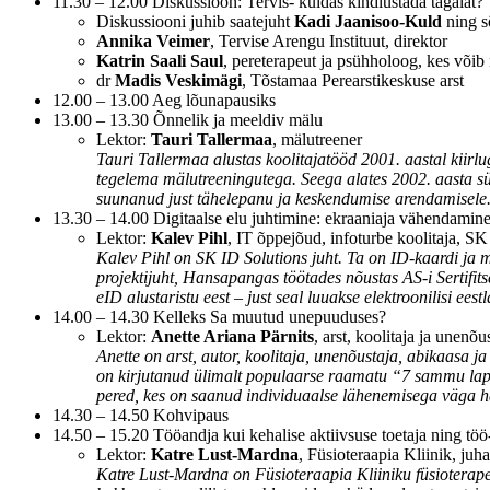
11.30 – 12.00 Diskussioon: Tervis- kuidas kindlustada tagalat?
Diskussiooni juhib saatejuht
Kadi Jaanisoo-Kuld
ning s
Annika Veimer
, Tervise Arengu Instituut, direktor
Katrin Saali Saul
, pereterapeut ja psühholoog, kes võib
dr
Madis Veskimägi
, Tõstamaa Perearstikeskuse arst
12.00 – 13.00 Aeg lõunapausiks
13.00 – 13.30 Õnnelik ja meeldiv mälu
Lektor:
Tauri Tallermaa
, mälutreener
Tauri Tallermaa alustas koolitajatööd 2001. aastal kiir
tegelema mälutreeningutega. Seega alates 2002. aasta sü
suunanud just tähelepanu ja keskendumise arendamisele
13.30 – 14.00 Digitaalse elu juhtimine: ekraaniaja vähendamine 
Lektor:
Kalev Pihl
, IT õppejõud, infoturbe koolitaja, S
Kalev Pihl on SK ID Solutions juht. Ta on ID-kaardi ja mo
projektijuht, Hansapangas töötades nõustas AS-i Sertifits
eID alustaristu eest – just seal luuakse elektroonilisi eestl
14.00 – 14.30 Kelleks Sa muutud unepuuduses?
Lektor:
Anette Ariana Pärnits
, arst, koolitaja ja unenõu
Anette on arst, autor, koolitaja, unenõustaja, abikaasa 
on kirjutanud ülimalt populaarse raamatu “7 sammu lap
pered, kes on saanud individuaalse lähenemisega väga hä
14.30 – 14.50 Kohvipaus
14.50 – 15.20 Tööandja kui kehalise aktiivsuse toetaja ning töö
Lektor:
Katre Lust-Mardna
, Füsioteraapia Kliinik, juha
Katre Lust-Mardna on Füsioteraapia Kliiniku füsioterapeu