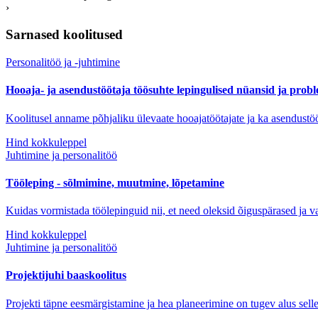
›
Sarnased koolitused
Personalitöö ja -juhtimine
Hooaja- ja asendustöötaja töösuhte lepingulised nüansid ja prob
Koolitusel anname põhjaliku ülevaate hooajatöötajate ja ka asendustö
Hind kokkuleppel
Juhtimine ja personalitöö
Tööleping - sõlmimine, muutmine, lõpetamine
Kuidas vormistada töölepinguid nii, et need oleksid õiguspärased ja v
Hind kokkuleppel
Juhtimine ja personalitöö
Projektijuhi baaskoolitus
Projekti täpne eesmärgistamine ja hea planeerimine on tugev alus sellek