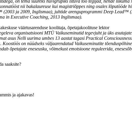
idega, on tema suureks huvigrupiks istuva töö tegijad, nende liikuma sa
konnatööst nii bakalaureuse kui magistriõppes ning osales lõputööde hi
003 ja 2009, Inglismaa), juhtide arenguprogrammi Deep Lead™ (200
oma in Executive Coaching, 2013 Inglismaa).
akeskuse väärtusarenduse koolitaja, õpetajakoolituse lektor
egeleva organisatsiooni MTÜ Vaikuseminutid tegevjuht ja üks asutajates
at asus Nelli uurima umbes 13 aastat tagasi Practical Consciousnessi ku
a. Koostöös on nüüdseks väljaarendatud Vaikuseminutite tõenduspõhin
randab õpetajate eneseusku, võimekust emotsioone reguleerida, enesesõbr
da saaksite?
ammis ja ajakavas!