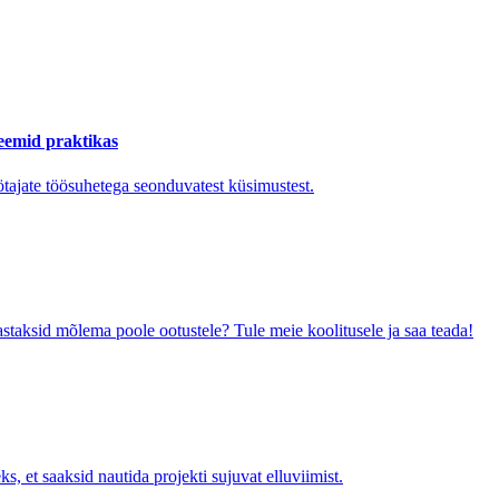
leemid praktikas
ötajate töösuhetega seonduvatest küsimustest.
astaksid mõlema poole ootustele? Tule meie koolitusele ja saa teada!
s, et saaksid nautida projekti sujuvat elluviimist.