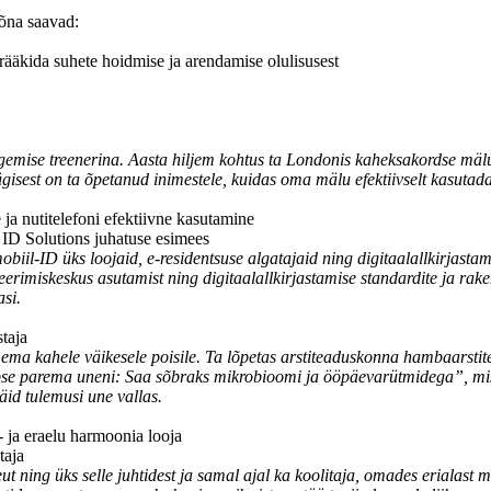
õna saavad:
 rääkida suhete hoidmise ja arendamise olulisusest
lugemise treenerina. Aasta hiljem kohtus ta Londonis kaheksakordse mä
gisest on ta õpetanud inimestele, kuidas oma mälu efektiivselt kasutad
.
ja nutitelefoni efektiivne kasutamine
K ID Solutions juhatuse esimees
biil-ID üks loojaid, e-residentsuse algatajaid ning digitaalallkirjasta
eerimiskeskus asutamist ning digitaalallkirjastamise standardite ja rake
asi.
staja
ja ema kahele väikesele poisile. Ta lõpetas arstiteaduskonna hambaarst
se parema uneni: Saa sõbraks mikrobioomi ja ööpäevarütmidega”, mis
id tulemusi une vallas.
- ja eraelu harmoonia looja
taja
t ning üks selle juhtidest ja samal ajal ka koolitaja, omades erialast 