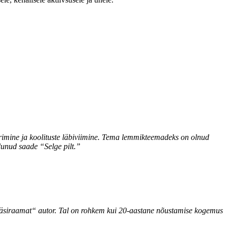
erimine ja koolituste läbiviimine. Tema lemmikteemadeks on olnud
ndunud saade “
Selge pilt.”
käsiraamat“ autor. Tal on rohkem kui 20-aastane nõustamise kogemus