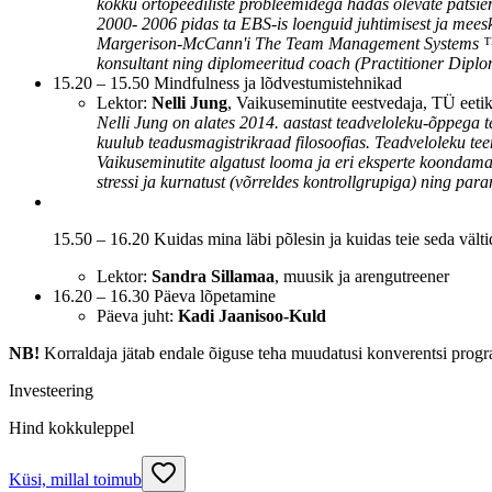
kokku ortopeediliste probleemidega hädas olevate patsient
2000- 2006 pidas ta EBS-is loenguid juhtimisest ja mees
Margerison-McCann'i The Team Management Systems ™ (2
konsultant ning diplomeeritud coach (Practitioner Dipl
15.20 – 15.50 Mindfulness ja lõdvestumistehnikad
Lektor:
Nelli Jung
, Vaikuseminutite eestvedaja, TÜ eetik
Nelli Jung on alates 2014. aastast teadveloleku-õppega t
kuulub teadusmagistrikraad filosoofias. Teadveloleku teem
Vaikuseminutite algatust looma ja eri eksperte koondam
stressi ja kurnatust (võrreldes kontrollgrupiga) ning pa
15.50 – 16.20 Kuidas mina läbi põlesin ja kuidas teie seda välti
Lektor:
Sandra Sillamaa
, muusik ja arengutreener
16.20 – 16.30 Päeva lõpetamine
Päeva juht:
Kadi Jaanisoo-Kuld
NB!
Korraldaja jätab endale õiguse teha muudatusi konverentsi progr
Investeering
Hind kokkuleppel
Küsi, millal toimub