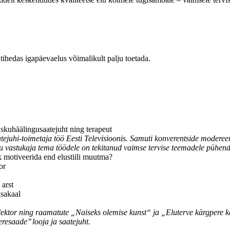
tihedas igapäevaelus võimalikult palju toetada.
 taskuhäälingusaatejuht ning terapeut
tejuhi-toimetaja töö Eesti Televisioonis. Samuti konverentside modere
ku vastukaja tema töödele on tekitanud vaimse tervise teemadele pühe
k motiveerida end elustiili muutma?
or
 arst
asakaal
, lektor ning raamatute „Naiseks
olemise kunst“ ja „Eluterve kärgpere 
resaade’’ looja ja saatejuht.