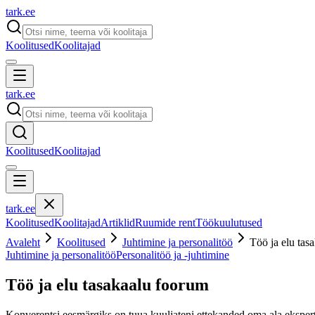
tark
.
ee
Koolitused
Koolitajad
tark
.
ee
Koolitused
Koolitajad
tark
.
ee
Koolitused
Koolitajad
Artiklid
Ruumide rent
Töökuulutused
Avaleht
Koolitused
Juhtimine ja personalitöö
Töö ja elu tas
Juhtimine ja personalitöö
Personalitöö ja -juhtimine
Töö ja elu tasakaalu foorum
Konverentsi eesmärgiks on tuua kuuljateni ettekanded oma ala ekspertid