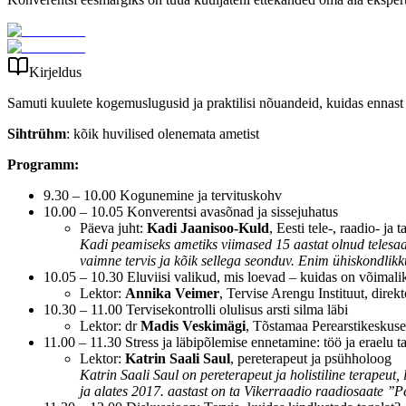
Kirjeldus
Samuti kuulete kogemuslugusid ja praktilisi nõuandeid, kuidas ennast 
Sihtrühm
: kõik huvilised olenemata ametist
Programm:
9.30 – 10.00 Kogunemine ja tervituskohv
10.00 – 10.05 Konverentsi avasõnad ja sissejuhatus
Päeva juht:
Kadi Jaanisoo-Kuld
, Eesti tele-, raadio- ja
Kadi peamiseks ametiks viimased 15 aastat olnud telesaa
vaimne tervis ja kõik sellega seonduv. Enim ühiskondlik
10.05 – 10.30 Eluviisi valikud, mis loevad – kuidas on võimali
Lektor:
Annika Veimer
, Tervise Arengu Instituut, direkt
10.30 – 11.00 Tervisekontrolli olulisus arsti silma läbi
Lektor: dr
Madis Veskimägi
, Tõstamaa Perearstikeskuse
11.00 – 11.30 Stress ja läbipõlemise ennetamine: töö ja eraelu t
Lektor:
Katrin Saali Saul
, pereterapeut ja psühholoog
Katrin Saali Saul on pereterapeut ja holistiline terapeut
ja alates 2017. aastast on ta Vikerraadio raadiosaate ’’Pe