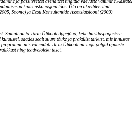
amine ja passiivsetest asenditest tingitud vaevuste vältimine.Aastatel
ndamises ja kaitsmiskomisjoni töös. Ülo on akrediteeritud
5, Soome) ja Eesti Konsultantide Assotsiatsiooni (2009)
t. Samuti on ta Tartu Ülikooli õppejõud, kelle hariduspagasisse
rsustel, saades sealt suure tõuke ja praktilist tarkust, mis innustas
e programm, mis vähendab Tartu Ülikooli uuringu põhjal õpilaste
alikkust ning teadveloleku taset.